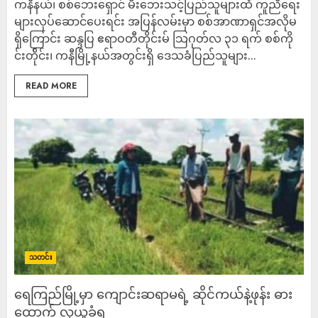
ကနီနယ်၊ စစ်ဘေးရှောင် မီးဘေးသင့်​ပြည်သူများထံ ကူညီရေး
များလုပ်ဆောင်ပေးရင်း အပြန်လမ်းမှာ စစ်အာဏာရှင်အလိုမ
ရှိကြောင်း ဆန္ဒပြ ဧရာဝတီတိုင်းမ် သြဂုတ်လ ၃၁ ရက် စစ်ကို
င်းတ်ိုင်း၊ ကနီမြို့နယ်အတွင်းရှိ ဒေသခံပြည်သူများ...
READ MORE
သတင်း
ရေကြည်မြို့မှာ ကျောင်းဆရာမရဲ့ ဆိုင်ကယ်နဲ့ဖုန်း ဓား
ထောက် လုယူခံရ