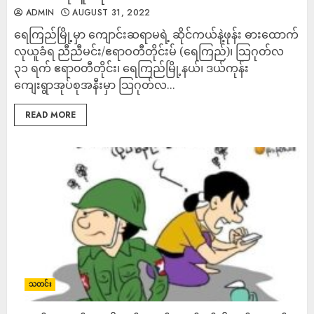
ADMIN
AUGUST 31, 2022
ရေကြည်မြို့မှာ ကျောင်းဆရာမရဲ့ ဆိုင်ကယ်နဲ့ဖုန်း ဓားထောက်
လုယူခံရ ညီညီမင်း/ဧရာဝတီတိုင်းမ် (ရေကြည်)၊ သြဂုတ်လ
၃၁ ရက် ဧရာ၀တီတိုင်း၊ ရေကြည်မြို့နယ်၊ ဒယ်ကုန်း
ကျေးရွာအုပ်စုအနီးမှာ သြဂုတ်လ...
READ MORE
သတင်း