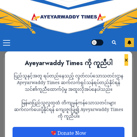
×
Ayeyarwaddy Times ကို ကူညီပါ
ပြည်သူနှင့်အတူ ရပ်တည်နေသည့် လွတ်လပ်သောသတင်းဌာန
Ayeyarwaddy Times ဆက်လက်ရှင်သန်ရပ်တည်နိုင်ရန်
သင်၏ကူညီထောက်ပံ့မှု အထူးလိုအပ်နေပါသည်။
မြန်မာပြည်သူလူထုထံ တိကျမှန်ကန်သောသတင်းများ
ဆက်လက်ပေးပို့နိုင်ရန် ကျေးဇူးပြု၍ Ayeyarwaddy Times
ကို ကူညီပါ။
သတင်း
Donate Now