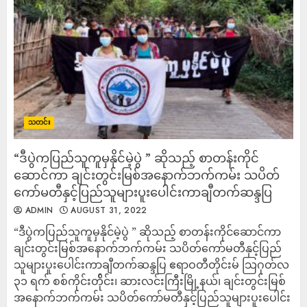
သတင်း
“ဒီပွဲကပြည်သူကူမှနိုင်မဲ့ပွဲ ” ဆိုသည့် စာတန်းကိုင်
ဆောင်ကာ ချင်းတွင်းမြစ်အနောက်ဘက်ကမ်း သပိတ်
ကော်မတီနှင့်ပြည်သူများပူးပေါင်းကာချီတက်ဆန္ဒပြ
ADMIN
AUGUST 31, 2022
“ဒီပွဲကပြည်သူကူမှနိုင်မဲ့ပွဲ ” ဆိုသည့် စာတန်းကိုင်ဆောင်ကာ
ချင်းတွင်းမြစ်အနောက်ဘက်ကမ်း သပိတ်ကော်မတီနှင့်ပြည်
သူများပူးပေါင်းကာချီတက်ဆန္ဒပြ ဧရာဝတီတိုင်းမ် သြဂုတ်လ
၃၁ ရက် စစ်ကိုင်းတ်ိုင်း၊ ဆားလင်းကြီးမြို့နယ်၊ ချင်းတွင်းမြစ်
အနောက်ဘက်ကမ်း သပိတ်ကော်မတီနှင့်ပြည်သူများပူးပေါင်း