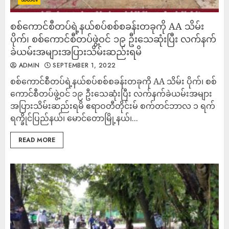
စစ်ကောင်စီတပ်ရဲ့နယ်စပ်စစ်စခန်းတခုကို AA သိမ်း
ပိုက်၊ စစ်ကောင်စီတပ်ဖွဲ့ဝင် ၁၉ ဦးသေဆုံးပြီး လက်နက်
ခဲယမ်းအများအပြားသိမ်းဆည်းရမိ
ADMIN
SEPTEMBER 1, 2022
စစ်ကောင်စီတပ်ရဲ့နယ်စပ်စစ်စခန်းတခုကို AA သိမ်း ပိုက်၊ စစ်
ကောင်စီတပ်ဖွဲ့ဝင် ၁၉ ဦးသေဆုံးပြီး လက်နက်ခဲယမ်းအများ
အပြားသိမ်းဆည်းရမိ ဧရာဝတီတိုင်းမ် စက်တင်ဘာလ ၁ ရက်
ရက္ခိုင်ပြည်နယ်၊ မောင်တောမြို့နယ်၊...
READ MORE