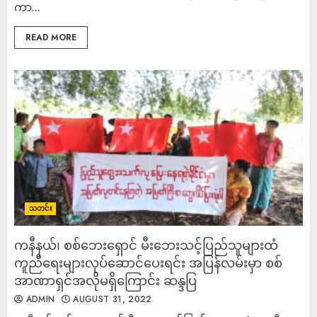
ကာ...
READ MORE
သတင်း
ကနီနယ်၊ စစ်ဘေးရှောင် မီးဘေးသင့်​ပြည်သူများထံ
ကူညီရေးများလုပ်ဆောင်ပေးရင်း အပြန်လမ်းမှာ စစ်
အာဏာရှင်အလိုမရှိကြောင်း ဆန္ဒပြ
ADMIN
AUGUST 31, 2022