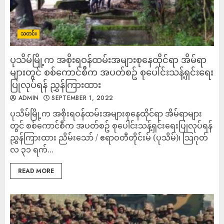
သတင်း
ပုသိမ်မြို့က အစိုးရဝန်ထမ်းအများစုနေထိုင်ရာ အိမ်ရာ
များတွင် စစ်ကောင်စီက အပတ်စဥ် စုပေါင်းသန့်ရှင်းရေး
ပြုလုပ်ရန် ညွှန်ကြားထား
ADMIN
SEPTEMBER 1, 2022
ပုသိမ်မြို့က အစိုးရဝန်ထမ်းအများစုနေထိုင်ရာ အိမ်ရာများ
တွင် စစ်ကောင်စီက အပတ်စဥ် စုပေါင်းသန့်ရှင်းရေးပြုလုပ်ရန်
ညွှန်ကြားထား ညိမ်းသော် / ဧရာဝတီတိုင်းမ် (ပုသိမ်)၊ သြဂုတ်
လ ၃၁ ရက်...
READ MORE