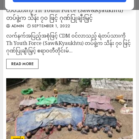
လက်နက်အပြည့်အစုံဖြင့် CDM ဝင်လာသည့် ရဲ
တပ်သားကို Th Youth Force (Saw&Kyaukhtu)
တပ်ဖွဲ့က သိန်း ၇၀ ဖြင့် ဂုဏ်ပြုချီးမြှင့်
ADMIN
SEPTEMBER 1, 2022
လက်နက်အပြည့်အစုံဖြင့် CDM ဝင်လာသည့် ရဲတပ်သားကို
Th Youth Force (Saw&Kyaukhtu) တပ်ဖွဲ့က သိန်း ၇၀ ဖြင့်
ဂုဏ်ပြုချီးမြှင့် ဧရာဝတီတိုင်းမ်...
READ MORE
သတင်း