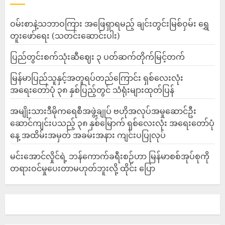
ဝမ်းစာနဲ့သဘာဝကြား အဖြေရှာရမည့် ချင်းတွင်းမြစ်ဝှမ်း ရွှေ
တူးဖော်ရေး (သတင်းဆောင်းပါး)
ပြည်တွင်းစက်သုံးဆီဈေး ၃ ပတ်ဆက်တိုက်မြင့်တက်
မြန်မာပြည်သူနှင့်အတူရပ်တည်ကြောင်း ရှစ်လေးလုံး
အရေးတော်ပုံ ၃၈ နှစ်ပြည့်တွင် သံရုံးများထုတ်ပြန်
အမျိုးသားဒီမိုကရေစီအဖွဲ့ချုပ် ဗဟိုအလုပ်အမှုဆောင်ဦး
ဆောင်ကျင်းပသည့် ၃၈ နှစ်မြောက် ရှစ်လေးလုံး အရေးတော်ပုံ
နေ့ အထိမ်းအမှတ် အခမ်းအနား ကျင်းပပြုလုပ်
မင်းအောင်လှိုင်ရဲ့ ဘန်ကောက်ခရီးစဉ်ဟာ မြန်မာစစ်အုပ်စုကို
တရားဝင်မှုပေးတာမဟုတ်ဘူးလို့ ထိုင်း ပြော