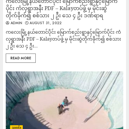
ကလေးမြို့နယ်တောင်ပိုင်း မြောက်စည်းရွာနှင့်မြောက်
ပိုင်း ကံလှရွာအနီး PDF – Kalayတပ်ဖွဲ့ မှ မိုင်းဆွဲ
တိုက်ခိုက်၍ စစ်သား ၂ ဦး သေ ၄ ဦး ဒဏ်ရာရ
ADMIN
AUGUST 31, 2022
ကလေးမြို့နယ်တောင်ပိုင်း မြောက်စည်းရွာနှင့်မြောက်ပိုင်း ကံ
လှရွာအနီး PDF – Kalayတပ်ဖွဲ့ မှ မိုင်းဆွဲတိုက်ခိုက်၍ စစ်သား
၂ ဦး သေ ၄ ဦး...
READ MORE
သတင်း