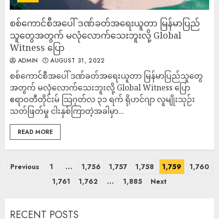
စစ်ကောင်စီအပေါ် ဒဏ်ခတ်အရေးယူတာ မြန်မာပြည်
သူတွေအတွက် မလုံလောက်သေးဘူးလို့ Global
Witness ပြော
ADMIN
AUGUST 31, 2022
စစ်ကောင်စီအပေါ် ဒဏ်ခတ်အရေးယူတာ မြန်မာပြည်သူတွေ
အတွက် မလုံလောက်သေးဘူးလို့ Global Witness ပြော
ဧရာဝတီတိုင်းမ် သြဂုတ်လ ၃၁ ရက် ရိုဟင်ဂျာ လူမျိုးသုဉ်း
သတ်ဖြတ်မှု ငါးနှစ်ကြာတဲ့အခါမှာ...
READ MORE
Previous
1
…
1,756
1,757
1,758
1,759
1,760
1,761
1,762
…
1,885
Next
RECENT POSTS