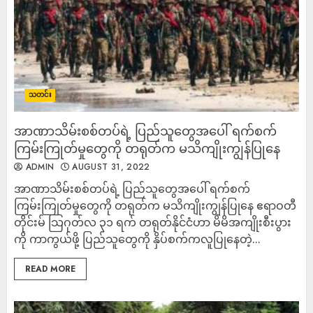
သတင်း
အာဏာသိမ်းစစ်တပ်ရဲ့ ပြည်သူတွေအပေါ် ရက်စက်
ကြမ်းကြုတ်မှုတွေကို တရုတ်က မသိကျိုးကျွန်ပြုနေ
ADMIN
AUGUST 31, 2022
အာဏာသိမ်းစစ်တပ်ရဲ့ ပြည်သူတွေအပေါ် ရက်စက်
ကြမ်းကြုတ်မှုတွေကို တရုတ်က မသိကျိုးကျွန်ပြုနေ ဧရာဝတီ
တိုင်းမ် သြဂုတ်လ ၃၁ ရက် တရုတ်နိုင်ငံဟာ မိမိအကျိုးစီးပွား
ကို ကာကွယ်ဖို့ ပြည်သူတွေကို နှိပ်စက်ကလူပြုနေတဲ့...
READ MORE