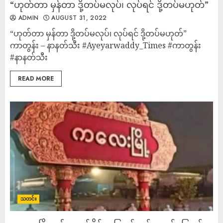
“ဟုတ်တာ မှန်တာ ဒို့တပ်မလုပ်၊ လုပ်ရင် ဒို့တပ်မဟုတ်”
ADMIN
AUGUST 31, 2022
“ဟုတ်တာ မှန်တာ ဒို့တပ်မလုပ်၊ လုပ်ရင် ဒို့တပ်မဟုတ်”
ကာတွန်း – နာနတ်သီး #Ayeyarwaddy_Times #ကာတွန်း
#နာနတ်သီး
READ MORE
သတင်း