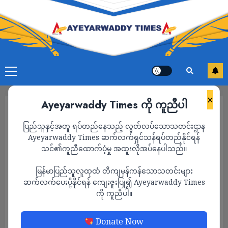
×
Ayeyarwaddy Times ကို ကူညီပါ
ပြည်သူနှင့်အတူ ရပ်တည်နေသည့် လွတ်လပ်သောသတင်းဌာန
Ayeyarwaddy Times ဆက်လက်ရှင်သန်ရပ်တည်နိုင်ရန်
သင်၏ကူညီထောက်ပံ့မှု အထူးလိုအပ်နေပါသည်။
မြန်မာပြည်သူလူထုထံ တိကျမှန်ကန်သောသတင်းများ
ဆက်လက်ပေးပို့နိုင်ရန် ကျေးဇူးပြု၍ Ayeyarwaddy Times
ကို ကူညီပါ။
သတင်း
Donate Now