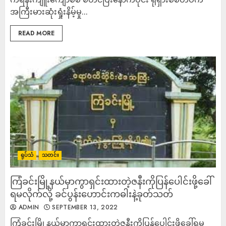
အကြီးမားဆုံးရှုံးနိမ့်မှု...
READ MORE
ရုပ်သံ
သတင်း
ကြံခင်းမြို့နယ်မှာကွာရှင်းထားတဲ့ဇနီးကိုပြန်ပေါင်းဖို့ခေါ်
ရမလိုက်လို့ ခင်ပွန်းဟောင်းကဓါးနဲ့ခုတ်သတ်
ADMIN
SEPTEMBER 13, 2022
ကြံခင်းမြို့နယ်မှာကွာရှင်းထားတဲ့ဇနီးကိုပြန်ပေါင်းဖို့ခေါ်ရမ