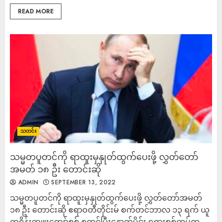
READ MORE
သတင်း
သမ္မတပူတင်ကို ရာထူးမှနှုတ်ထွက်ပေးဖို့ လွှတ်တော်
အမတ် ၁၈ ဦး တောင်းဆို
ADMIN
SEPTEMBER 13, 2022
သမ္မတပူတင်ကို ရာထူးမှနှုတ်ထွက်ပေးဖို့ လွှတ်တော်အမတ်
၁၈ ဦး တောင်းဆို ဧရာဝတီတိုင်းမ် စက်တင်ဘာလ ၁၃ ရက် ယူ
ကရိန်းကျူးကျော်စစ် စတင်ပြီးနောက်ပိုင်း ရုရှားစစ်တပ်က