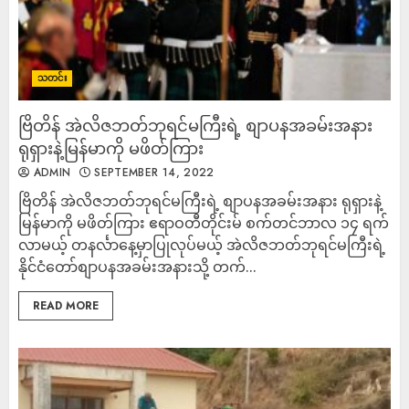
သတင်း
ဗြိတိန် အဲလိဇဘတ်ဘုရင်မကြီးရဲ့ စျာပနအခမ်းအနား
ရုရှားနဲ့မြန်မာကို မဖိတ်ကြား
ADMIN
SEPTEMBER 14, 2022
ဗြိတိန် အဲလိဇဘတ်ဘုရင်မကြီးရဲ့ စျာပနအခမ်းအနား ရုရှားနဲ့
မြန်မာကို မဖိတ်ကြား ဧရာဝတီတိုင်းမ် စက်တင်ဘာလ ၁၄ ရက်
လာမယ့် တနင်္လာနေ့မှာပြုလုပ်မယ့် အဲလိဇဘတ်ဘုရင်မကြီးရဲ့
နိုင်ငံတော်စျာပနအခမ်းအနားသို့ တက်...
READ MORE