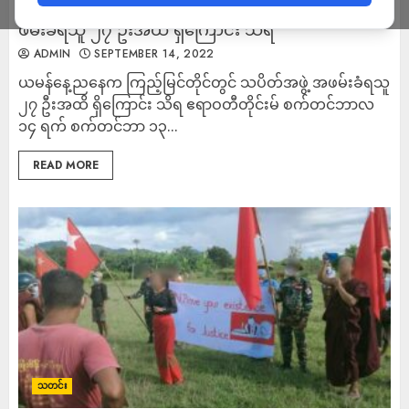
ယမန်နေ့ညနေက ကြည့်မြင်တိုင်တွင် သပိတ်အဖွဲ့ အ
ဖမ်းခံရသူ ၂၇ ဦးအထိ ရှိကြောင်း သိရ
ADMIN
SEPTEMBER 14, 2022
ယမန်နေ့ညနေက ကြည့်မြင်တိုင်တွင် သပိတ်အဖွဲ့ အဖမ်းခံရသူ
၂၇ ဦးအထိ ရှိကြောင်း သိရ ဧရာဝတီတိုင်းမ် စက်တင်ဘာလ
၁၄ ရက် စက်တင်ဘာ ၁၃...
READ MORE
သတင်း