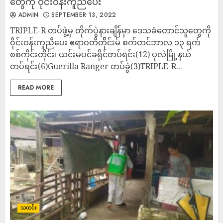
တွေကို ဝိုင်းဝန်းကူညီပေး
ADMIN
SEPTEMBER 13, 2022
TRIPLE-R တပ်ဖွဲ့မှ တိုက်ပွဲနားချိန်မှာ ဒေသခံတောင်သူတွေကို
ဝိုင်းဝန်းကူညီပေး ဧရာဝတီတ်ိုင်းမ် စက်တင်ဘာလ ၁၃ ရက်
စစ်ကိုင်းတိုင်း၊ ယင်းမပင်ခရိုင်တပ်ရင်း(12) ပုလဲမြို့နယ်
တပ်ရင်း(6)Guerilla Ranger တပ်ခွဲ(3)TRIPLE-R...
READ MORE
သတင်း