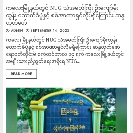
ကလေးမြို့နယ်တွင် NUG သံအမတ်ကြီး ဦးကျော်မိုး
ထွန်း ထောက်ခံပွဲနှင့် စစ်အာဏာရှင်လိုမရှိကြောင်း ဆန္ဒ
ထုတ်ဖော်
ADMIN
SEPTEMBER 14, 2022
ကလေးမြို့နယ်တွင် NUG သံအမတ်ကြီး ဦးကျော်မိုးထွန်း
ထောက်ခံပွဲနှင့် စစ်အာဏာရှင်လိုမရှိကြောင်း ဆန္ဒထုတ်ဖော်
ဧရာဝတီတိုင်းမ် စက်တင်ဘာလ ၁၄ ရက် ကလေးမြို့နယ်တွင်
အမျိုးသားညီညွတ်ရေးအစိုးရ NUG...
READ MORE