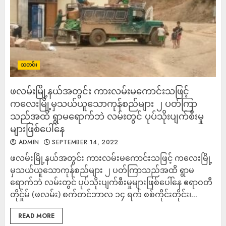
သတင်း
ဖလမ်းမြို့နယ်အတွင်း ကားလမ်းမကောင်းသဖြင့်
ကလေးမြို့မှသယ်ယူသောကုန်စည်များ ၂ ပတ်ကြာ
သည်အထိ ရွာမရောက်ဘဲ လမ်းတွင် ပုပ်သိုးပျက်စီးမှု
များဖြစ်ပေါ်နေ
ADMIN
SEPTEMBER 14, 2022
ဖလမ်းမြို့နယ်အတွင်း ကားလမ်းမကောင်းသဖြင့် ကလေးမြို့
မှသယ်ယူသောကုန်စည်များ ၂ ပတ်ကြာသည်အထိ ရွာမ
ရောက်ဘဲ လမ်းတွင် ပုပ်သိုးပျက်စီးမှုများဖြစ်ပေါ်နေ ဧရာဝတီ
တိုင်ှုမ် (ဖလမ်း) စက်တင်ဘာလ ၁၄ ရက် စစ်ကိုင်းတိုင်း၊...
READ MORE