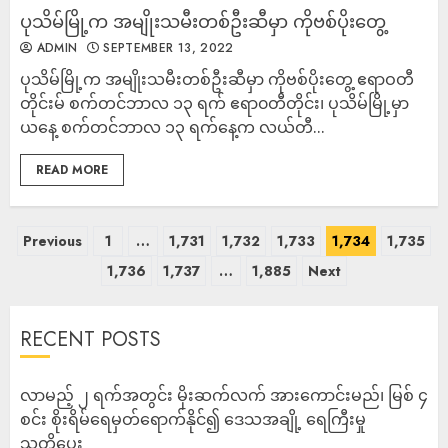
ပုသိမ်မြို့က အမျိုးသမီးတစ်ဦး​ဆီမှာ ကိုဗစ်ပိုးတွေ့
ADMIN
SEPTEMBER 13, 2022
ပုသိမ်မြို့က အမျိုးသမီးတစ်ဦး​ဆီမှာ ကိုဗစ်ပိုးတွေ့ ဧရာဝတီ
တိုင်းမ် စက်တင်ဘာလ ၁၃ ရက် ဧရာ၀တီတိုင်း၊ ပုသိမ်မြို့မှာ
ယနေ့ စက်တင်ဘာလ ၁၃ ရက်နေ့က လယ်တီ...
READ MORE
Previous
1
…
1,731
1,732
1,733
1,734
1,735
1,736
1,737
…
1,885
Next
RECENT POSTS
လာမည့် ၂ ရက်အတွင်း မိုးဆက်လက် အားကောင်းမည်၊ မြစ် ၄
စင်း စိုးရိမ်ရေမှတ်ရောက်နိုင်၍ ဒေသအချို့ ရေကြီးမှု
သတိပေး