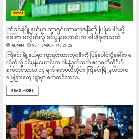
သတင်း
ကြံခင်းမြို့နယ်မှာ ကွာရှင်းထားတဲ့ဇနီးကို ပြန်ပေါင်းဖို့
ခေါ်ရာ မလိုက်လို့ ခင်ပွန်းဟောင်းက ဓါးနဲ့ခုတ်သတ်
ADMIN
SEPTEMBER 14, 2022
ကြံခင်းမြို့နယ်မှာ ကွာရှင်းထားတဲ့ဇနီးကို ပြန်ပေါင်းဖို့ခေါ်ရာ မ
လိုက်လို့ ခင်ပွန်းဟောင်းက ဓါးနဲ့ခုတ်သတ် ဧရာဝတီတိုင်းမ်
စက်တင်ဘာလ ၁၄ ရက် ဧရာ၀တီတိုင်း၊ ကြံခင်းမြို့နယ်ထဲက
မြေခြားကျေးရွာမှာ စက်တင်ဘာလ...
READ MORE