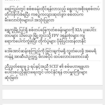
ရေကြည်တွင် စစ်စခန်းထိုင်ရန်လာသည့် ရွေးတုအစိုးရစစ်တပ်
တိုက်ခိုက်ခံရပြီး ကစဉ့်ကလျားဆုတ်ခွာ၊ စစ်တပ်က
မီးလောင်ဗုံးများပါ အသုံးပြုလာ
‎ရွှေကူမြို့ပြင်ရှိ စစ်တပ်ခြေကုတ်စခန်းများကို KIA ပူးပေါင်း
တပ်များ သိမ်းယူ၊ မြို့တွင်းသို့ FPV ဒရုန်းဗုံးများ ကျ
ရောက်ပေါက်ကွဲခဲ့ပြီး တိုက်ပွဲများ ပိုမိုပြင်းထန်လာနိုင်
ဒေါ်အောင်ဆန်းစုကြည်ကို ခြွင်းချက်မရှိ လွှတ်ပေးဖို့ အမေရိ
ကန်နဲ့ အာဆီယံဥက္ကဌ ဖိလစ်ပိုင် ထပ်လောင်းတောင်းဆို
ညီညွတ်ရေးမူ ၃ ရပ်နှင့်အညီ SCEF ၏ စစ်မဟာဗျူဟာ
ပေါင်းစပ်ညှိနှိုင်းရေးတွင် ပါဝင်နိုင်ရန် တပ်မှူးကြီးများ
ဆုံးဖြတ်