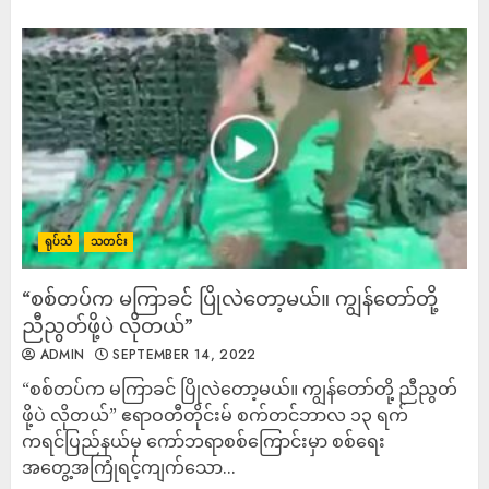
ရုပ်သံ
သတင်း
“စစ်တပ်က မကြာခင် ပြိုလဲတော့မယ်။ ကျွန်တော်တို့
ညီညွတ်ဖို့ပဲ လိုတယ်”
ADMIN
SEPTEMBER 14, 2022
“စစ်တပ်က မကြာခင် ပြိုလဲတော့မယ်။ ကျွန်တော်တို့ ညီညွတ်
ဖို့ပဲ လိုတယ်” ဧရာဝတီတိုင်းမ် စက်တင်ဘာလ ၁၃ ရက်
ကရင်ပြည်နယ်မှ ကော်ဘရာစစ်ကြောင်းမှာ စစ်ရေး
အတွေ့အကြုံရင့်ကျက်သော...