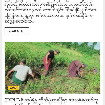
လိုက်လို့ ခင်ပွန်းဟောင်းကဓါးနဲ့ခုတ်သတ် ဧရာဝတီတိုင်းမ်
စက်တင်ဘာလ ၁၃ ရက် ဧရာ၀တီတိုင်း ကြံခင်းမြို့နယ်ထဲက
မြေခြားကျေးရွာမှာ စက်တင်ဘာလ ၁၁ ရက် မနက်ပိုင်းက
ခင်ပွန်းဟောင်းက...
READ MORE
သတင်း
TRIPLE-R တပ်ဖွဲ့မှ တိုက်ပွဲနားချိန်မှာ ဒေသခံတောင်သူ