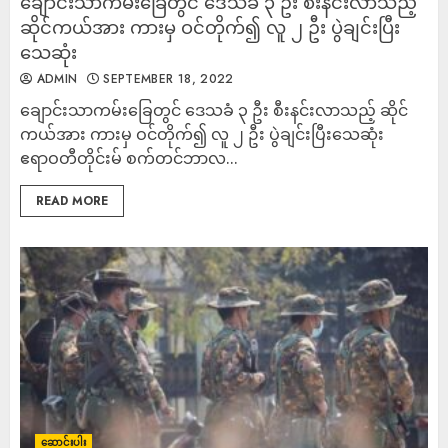
ချောင်းသာကမ်းခြေတွင် ဒေသခံ ၃ ဦး စီးနင်းလာသည့်
ဆိုင်ကယ်အား ကားမှ ဝင်တိုက်၍ လူ ၂ ဦး ပွဲချင်းပြီး
သေဆုံး
ADMIN
SEPTEMBER 18, 2022
ချောင်းသာကမ်းခြေတွင် ဒေသခံ ၃ ဦး စီးနင်းလာသည့် ဆိုင်
ကယ်အား ကားမှ ဝင်တိုက်၍ လူ ၂ ဦး ပွဲချင်းပြီးသေဆုံး
ဧရာဝတီတိုင်းမ် စက်တင်ဘာလ...
READ MORE
ဆောင်းပါး