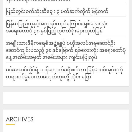
ပြည်တွင်းစက်သုံးဆီဈေး ၃ ပတ်ဆက်တိုက်မြင့်တက်
မြန်မာပြည်သူနှင့်အတူရပ်တည်ကြောင်း ရှစ်လေးလုံး
အရေးတော်ပုံ ၃၈ နှစ်ပြည့်တွင် သံရုံးများထုတ်ပြန်
အမျိုးသားဒီမိုကရေစီအဖွဲ့ချုပ် ဗဟိုအလုပ်အမှုဆောင်ဦး
ဆောင်ကျင်းပသည့် ၃၈ နှစ်မြောက် ရှစ်လေးလုံး အရေးတော်ပုံ
နေ့ အထိမ်းအမှတ် အခမ်းအနား ကျင်းပပြုလုပ်
မင်းအောင်လှိုင်ရဲ့ ဘန်ကောက်ခရီးစဉ်ဟာ မြန်မာစစ်အုပ်စုကို
တရားဝင်မှုပေးတာမဟုတ်ဘူးလို့ ထိုင်း ပြော
ARCHIVES