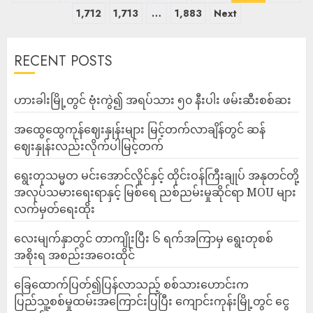
1,712
1,713
…
1,883
Next
RECENT POSTS
ဟားခါးမြို့တွင် ဗုံးကွဲ၍ အရပ်သား ၅၀ နီးပါး ဖမ်းဆီးစစ်ဆး
အထွေထွေကုန်ဈေးနှုန်းများ မြင့်တက်လာချိန်တွင် ဆန်
ဈေးနှုန်းလည်းလိုက်ပါမြင့်တက်
ရွေးတုသမ္မတ မင်းအောင်လှိုင်နှင့် ထိုင်းဝန်ကြီးချုပ် အနုတင်တို့
အလုပ်သမားရေးရာနှင့် မြစ်ရေ ညစ်ညမ်းမှုဆိုင်ရာ MOU များ
လက်မှတ်ရေးထိုး
လေးမျက်နှာတွင် တာကျိုးပြီး ၆ ရက်အကြာမှ ရွေးတုစစ်
အစိုးရ အစည်းအဝေးထိုင်
ခြေထောက်ပြတ်၍ပြန်လာသည့် စစ်သားဟောင်းက
ပြည်သူ့စစ်မှုထမ်းအကြောင်းပြပြီး ကျောင်းကုန်းမြို့တွင် ငွေ