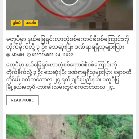
ရုပ်သံ
သတင်း
မတူပီမှာ နယ်မြေရှင်းလာတဲ့စစ်ကောင်စီစစ်ကြောင်းကို
တိုက်ခိုက်လို့ ၃ ဦး သေဆုံးပြီး ဒဏ်ရာရရှိသူများပြား
ADMIN
SEPTEMBER 24, 2022
မတူပီမှာ နယ်မြေရှင်းလာတဲ့စစ်ကောင်စီစစ်ကြောင်းကို
တိုက်ခိုက်လို့ ၃ ဦး သေဆုံးပြီး ဒဏ်ရာရရှိသူများပြား ဧရာဝတီ
တိုင်းမ် စက်တင်ဘာလ ၂၄ ရက် ချင်းပြည်နယ်၊ မတူပီမြ
မြို့နယ်၊မတူပီ-ဟားခါးလမ်းတွင် စက်တင်ဘာလ ၂၄...
READ MORE