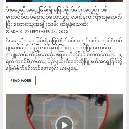
ဒီးမော့ဆိုအရှေ့ခြမ်းရှိ မြေပဲစိုက်ခင်းအတွင်း စစ်
ကောင်စီတပ်များပစ်ခတ်သည့် လက်နက်ကြီးကျရောက်
ပြီး တောင်သူအမျိုးသမီး ထိမှန်သေဆုံး
ADMIN
SEPTEMBER 24, 2022
ဒီးမော့ဆိုအရှေ့ခြမ်းရှိ မြေပဲစိုက်ခင်းအတွင်း စစ်ကောင်စီတပ်
များပစ်ခတ်သည့် လက်နက်ကြီးကျရောက်ပြီး တောင်သူ
အမျိုးသမီး ထိမှန်သေဆုံး ဧရာဝတီတိုင်းမ် စက်တင်ဘာလ ၂၄
ရက် ကရင်နီ(ကယား)ပြည်နယ်၊ ဒီးမော့ဆိုမြို့နယ်အရှေ့ခြမ်းရှိ
မြေပဲစိုက်ခင်းတစ်ခုအတွင်း ယမန်​နေ့...
READ MORE