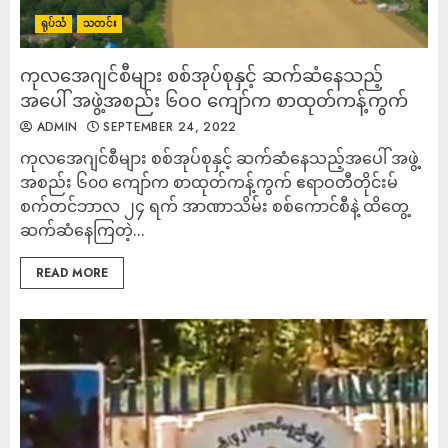
ရုပ်သံ
သတင်း
ကုလအေဂျင်စီများ စစ်အုပ်စုနှင့် ဆက်ဆံနေသည့်
အပေါ် အဖွဲ့အစည်း ၆၀၀ ကျော်က စာထုတ်ကန့်ကွက်
ADMIN
SEPTEMBER 24, 2022
ကုလအေဂျင်စီများ စစ်အုပ်စုနှင့် ဆက်ဆံနေသည့်အပေါ် အဖွဲ့
အစည်း ၆၀၀ ကျော်က စာထုတ်ကန့်ကွက် ဧရာဝတီတိုင်းမ်
စက်တင်ဘာလ ၂၄ ရက် အာဏာသိမ်း စစ်ကောင်စီနဲ့ ထိတွေ့
ဆက်ဆံနေကြတဲ့...
READ MORE