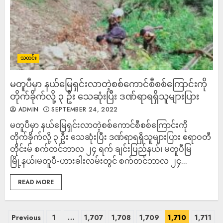
သတင်း
မတူပီမှာ နယ်မြေရှင်းလာတဲ့စစ်ကောင်စီစစ်ကြောင်းကို
တိုက်ခိုက်လို့ ၃ ဦး သေဆုံးပြီး ဒဏ်ရာရရှိသူများပြား
ADMIN
SEPTEMBER 24, 2022
မတူပီမှာ နယ်မြေရှင်းလာတဲ့စစ်ကောင်စီစစ်ကြောင်းကို
တိုက်ခိုက်လို့ ၃ ဦး သေဆုံးပြီး ဒဏ်ရာရရှိသူများပြား ဧရာဝတီ
တိုင်းမ် စက်တင်ဘာလ ၂၄ ရက် ချင်းပြည်နယ်၊ မတူပီမြ
မြို့နယ်၊မတူပီ-ဟားခါးလမ်းတွင် စက်တင်ဘာလ ၂၄...
READ MORE
Previous
1
…
1,707
1,708
1,709
1,710
1,711