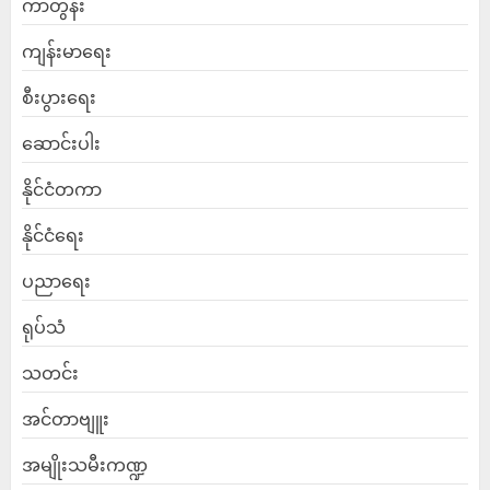
ကာတွန်း
ကျန်းမာရေး
စီးပွားရေး
ဆောင်းပါး
နိုင်ငံတကာ
နိုင်ငံရေး
ပညာရေး
ရုပ်သံ
သတင်း
အင်တာဗျူး
အမျိုးသမီးကဏ္ဍ