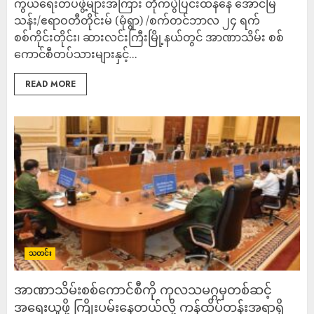
ကွယ်ရေးတပ်ဖွဲ့များအကြား တိုက်ပွဲပြင်းထန်နေ အောင်မြ
သန်း/ဧရာဝတီတိုင်းမ် (မုံရွာ) /စက်တင်ဘာလ ၂၄ ရက်
စစ်ကိုင်းတိုင်း၊ ဆားလင်းကြီးမြို့နယ်တွင် အာဏာသိမ်း စစ်
ကောင်စီတပ်သားများနှင့်...
READ MORE
သတင်း
အာဏာသိမ်းစစ်ကောင်စီကို ကုလသမဂ္ဂမှတစ်ဆင့်
အရေးယူဖို့ ကြိုးပမ်းနေတယ်လို့ ကန်ထိပ်တန်းအရာရှိ