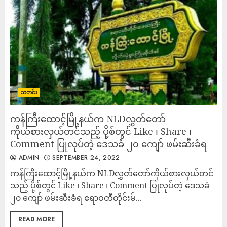
သတင်း
ကန်ကြီးထောင့်မြို့နယ်က NLDလွှတ်တော်
ကိုယ်စားလှယ်တင်သည့် ပို့စ်တွင် Like ၊ Share ၊
Comment ပြုလုပ်တဲ့ ဒေသခံ ၂၀ ကျော် ဖမ်းဆီးခံရ
ADMIN
SEPTEMBER 24, 2022
ကန်ကြီးထောင့်မြို့နယ်က NLDလွှတ်တော်ကိုယ်စားလှယ်တင်
သည့် ပို့စ်တွင် Like ၊ Share ၊ Comment ပြုလုပ်တဲ့ ဒေသခံ
၂၀ ကျော် ဖမ်းဆီးခံရ ဧရာဝတီတိုင်းမ်...
READ MORE