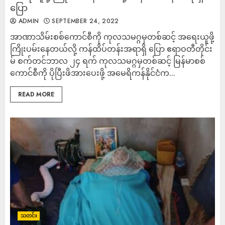
ပြော
ADMIN
SEPTEMBER 24, 2022
အာဏာသိမ်းစစ်ကောင်စီကို ကုလသမဂ္ဂမှတစ်ဆင့် အရေးယူဖို့
ကြိုးပမ်းနေတယ်လို့ ကန်ထိပ်တန်းအရာရှိ ပြော ဧရာဝတီတိုင်း
မ် စက်တင်ဘာလ ၂၄ ရက် ကုလသမဂ္ဂမှတစ်ဆင့် မြန်မာစစ်
ကောင်စီကို ပိုပြီးဖိအားပေးဖို့ အမေရိကန်နိုင်ငံက...
READ MORE
သတင်း