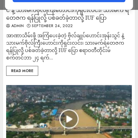
အာဏာသိမ်းဖို့ အကြံပေးခဲ့တဲ့ ဗိုလ်ချုပ်ဟောင်းအုန်းသွ
င် နဲ့ သားမက်ဗိုလ်ကြီးဟောင်းကိုရှင်းလင်း၊ သားမက် ရဲ
တေဇက ရန်ပြုလို့ ပစ်ခတ်ခဲ့တာလို့ IUF ပြော
ADMIN
SEPTEMBER 24, 2022
အာဏာသိမ်းဖို့ အကြံပေးခဲ့တဲ့ ဗိုလ်ချုပ်ဟောင်းအုန်းသွင် နဲ့
သားမက်ဗိုလ်ကြီးဟောင်းကိုရှင်းလင်း၊ သားမက်ရဲတေဇက
ရန်ပြုလို့ ပစ်ခတ်ခဲ့တာလို့ IUF ပြော ဧရာဝတီတိုင်းမ်
စက်တင်ဘာ ၂၄ ရက်...
READ MORE