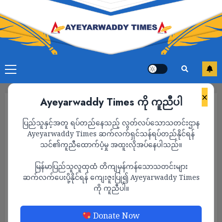
×
Ayeyarwaddy Times ကို ကူညီပါ
ပြည်သူနှင့်အတူ ရပ်တည်နေသည့် လွတ်လပ်သောသတင်းဌာန
Ayeyarwaddy Times ဆက်လက်ရှင်သန်ရပ်တည်နိုင်ရန်
သင်၏ကူညီထောက်ပံ့မှု အထူးလိုအပ်နေပါသည်။
မြန်မာပြည်သူလူထုထံ တိကျမှန်ကန်သောသတင်းများ
ဆက်လက်ပေးပို့နိုင်ရန် ကျေးဇူးပြု၍ Ayeyarwaddy Times
ကို ကူညီပါ။
သတင်း
Donate Now