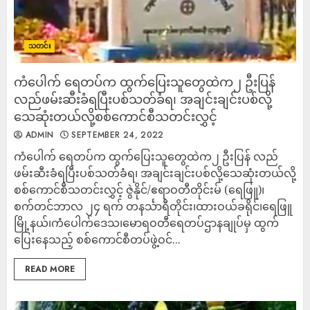
သတင်း
ကံပေါက် ရေတပ်က ထွက်ပြေးသူတွေထဲက၂ ဦးပြန်
လည်ဖမ်းဆီးခံရပြီးပစ်သတ်ခံရ၊ အချင်းချင်းပစ်လို့
သေဆုံးတယ်လို့စစ်ကောင်စီသတင်းလွှင့်
ADMIN
SEPTEMBER 24, 2022
ကံပေါက် ရေတပ်က ထွက်ပြေးသူတွေထဲက၂ ဦးပြန် လည်
ဖမ်းဆီးခံရပြီးပစ်သတ်ခံရ၊ အချင်းချင်းပစ်လို့သေဆုံးတယ်လို့
စစ်ကောင်စီသတင်းလွှင့် ဇွဲနိုင်/ဧရာဝတီတိုင်းမ် (ရေဖြူ)၊
စက်တင်ဘာလ ၂၄ ရက် တနင်္သာရီတိုင်း၊ထားဝယ်ခရိုင်၊ရေဖြူ
မြို့နယ်၊ကံပေါက်ဒေသ၊မောရဝတီရေတပ်ဌာနချုပ်မှ ထွက်
ပြေးနေသည့် စစ်ကောင်စီတပ်ဖွဲ့ဝင်...
READ MORE