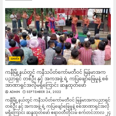
သတင်း
ကနီမြို့နယ်တွင် ကနီသပိတ်ကော်မတီဝင် မြန်မာအက
ပညာရှင် တစ်ဦး နှင့် အကအဖွဲ့ ရဲ့ ကပြဖျော်ဖြေမှုနဲ့ စစ်
အာဏာရှင်အလိုမရှိကြောင်း ဆန္ဒထုတ်ဖော်
ADMIN
SEPTEMBER 24, 2022
ကနီမြို့နယ်တွင် ကနီသပိတ်ကော်မတီဝင် မြန်မာအကပညာရှင်
တစ်ဦး နှင့် အကအဖွဲ့ ရဲ့ ကပြဖျော်ဖြေမှုနဲ့ စစ်အာဏာရှင်အလို
မရှိကြောင်း ဆန္ဒထုတ်ဖော် ဧရာဝတီတိုင်းမ် စက်တင်ဘာလ ၂၄