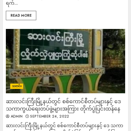
ရက်...
READ MORE
သတင်း
ဆားလင်းကြီးမြို့နယ်တွင် စစ်ကောင်စီတပ်များနှင့် ဒေ
သကာကွယ်ရေးတပ်ဖွဲ့များအကြား တိုက်ပွဲပြင်းထန်နေ
ADMIN
SEPTEMBER 24, 2022
ဆားလင်းကြီးမြို့နယ်တွင် စစ်ကောင်စီတပ်များနှင့် ဒေ သကာ