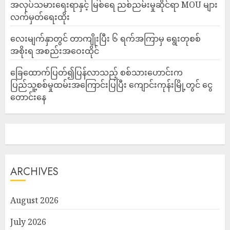
အလုပ်သမားရေးရာနှင့် မြစ်ရေ ညစ်ညမ်းမှုဆိုင်ရာ MOU များ
လက်မှတ်ရေးထိုး
လေးမျက်နှာတွင် တာကျိုးပြီး ၆ ရက်အကြာမှ ရွေးတုစစ်
အစိုးရ အစည်းအဝေးထိုင်
ခြေထောက်ပြတ်၍ပြန်လာသည့် စစ်သားဟောင်းက
ပြည်သူ့စစ်မှုထမ်းအကြောင်းပြပြီး ကျောင်းကုန်းမြို့တွင် ငွေ
တောင်းနေ
ARCHIVES
August 2026
July 2026