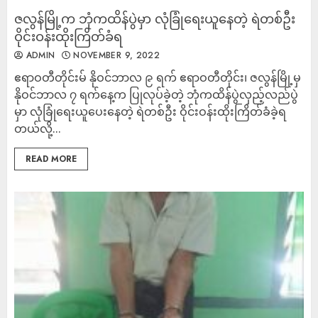
ဇလွန်မြို့က ဘုံကထိန်ပွဲမှာ လုံခြုံရေးယူနေတဲ့ ရဲတစ်ဦး
ဝိုင်းဝန်းထိုးကြိတ်ခံရ
ADMIN
NOVEMBER 9, 2022
ဧရာဝတီတိုင်းမ် နိုဝင်ဘာလ ၉ ရက် ဧရာဝတီတိုင်း၊ ဇလွန်မြို့မှ
နိုဝင်ဘာလ ၇ ရက်နေ့က ပြုလုပ်ခဲ့တဲ့ ဘုံကထိန်ပွဲလှည့်လည်ပွဲ
မှာ လုံခြုံရေးယူပေးနေတဲ့ ရဲတစ်ဦး ဝိုင်းဝန်းထိုးကြိတ်ခံခဲ့ရ
တယ်လို့...
READ MORE