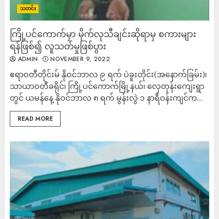
သတင်း
ကြို့ပင်ကောက်မှာ မိုက်လုသီချင်းဆိုရာမှ စကားများ
ရန်ဖြစ်၍ လူသတ်မှုဖြစ်ပွား
ADMIN
NOVEMBER 9, 2022
ဧရာဝတီတိုင်းမ် နိုဝင်ဘာလ ၉ ရက် ပဲခူးတိုင်း(အနောက်ခြမ်း)၊
သာယာဝတီခရိုင်၊ ကြို့ပင်ကောက်မြို့နယ်၊ လှေတုန်းကျေးရွာ
တွင် ယမန်နေ့ နိုဝင်ဘာလ ၈ ရက် ​မွန်းလွဲ ၁ နာရီဝန်းကျင်က...
READ MORE