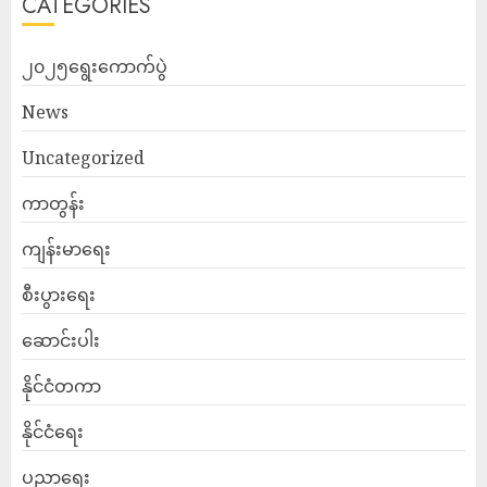
CATEGORIES
၂၀၂၅ရွေးကောက်ပွဲ
News
Uncategorized
ကာတွန်း
ကျန်းမာရေး
စီးပွားရေး
ဆောင်းပါး
နိုင်ငံတကာ
နိုင်ငံရေး
ပညာရေး