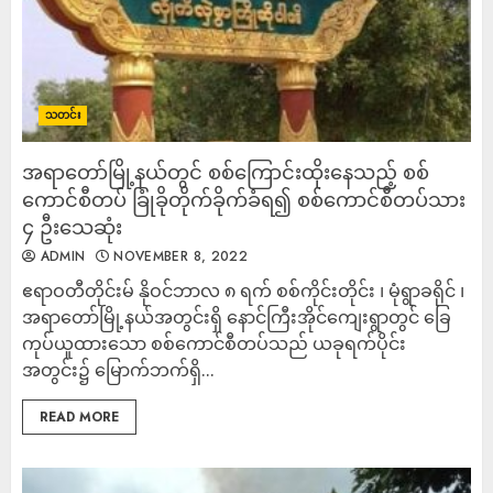
သတင်း
အရာတော်မြို့နယ်တွင် စစ်‌ကြောင်းထိုးနေသည့် စစ်
ကောင်စီတပ် ခြုံခိုတိုက်ခိုက်ခံရ၍ စစ်ကောင်စီတပ်သား
၄ ဦးသေဆုံး
ADMIN
NOVEMBER 8, 2022
ဧရာဝတီတိုင်းမ် နိုဝင်ဘာလ ၈ ရက် စစ်ကိုင်းတိုင်း ၊ မုံရွာခရိုင် ၊
အရာတော်မြို့နယ်အတွင်းရှိ နောင်ကြီးအိုင်ကျေးရွာတွင် ခြေ
ကုပ်ယူထားသော စစ်ကောင်စီတပ်သည် ယခုရက်ပိုင်း
အတွင်း၌ မြောက်ဘက်ရှိ...
READ MORE