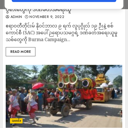
ဥရောပသမဂ္ဂက စစ်ကောင်စီအဖွဲ့ဝင်တွေနဲ့ လက်နက်
ပွဲစားတွေကို ဒဏ်ခတ်အရေးယူ
ADMIN
NOVEMBER 9, 2022
ဧရာဝတီတိုင်းမ် နိုဝင်ဘာလ ၉ ရက် လူပုဂ္ဂိုလ် ၁၉ ဉီးနဲ့ စစ်
ကောင်စီ (SAC) အပေါ် ဉရောပသမဂ္ဂရဲ့ ဒဏ်ခတ်အရေးယူမှု
သစ်တွေကို Burma Campaign...
READ MORE
သတင်း