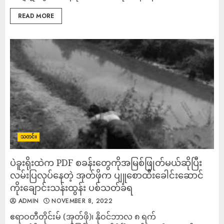
READ MORE
သတင်း
ပဲခူးရိုးထဲက PDF စခန်းတွေကိုအမြစ်ဖြုတ်မယ်ဆိုပြီး
လမ်းပြလုပ်နေတဲ့ အုတ်ဖိုက ပျူစောထီးခေါင်းဆောင်
ကိုးချောင်းသန်းထွန်း ပစ်သတ်ခံရ
ADMIN
NOVEMBER 8, 2022
ဧရာဝတီတိုင်းမ် (အုတ်ဖို)၊ နိုဝင်ဘာလ ၈ ရက်