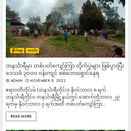
နိုင်ငံရေး
သတင်း
တနင်္သာရီမှာ တစ်ပတ်ကျော်ကြာ တိုက်ပွဲများ ဖြစ်ပွားပြီး
ဒေသခံ ၃၀၀၀ ဝန်းကျင် စစ်ဘေးရှောင်နေရ
ADMIN
NOVEMBER 8, 2022
ဧရာဝတီတိုင်းမ် (တနင်္သာရီတိုင်း)၊ နိုဝင်ဘာလ ၈ ရက်
တနင်္သာရီတိုင်း၊ တနင်္သာရီမြို့နယ်တွင် အောက်တိုဘာလ ၂၉
ရက်မှ နိုဝင်ဘာလ ၇ ရက်အထိ တစ်ပတ်ကျော်ကြာ...
READ MORE