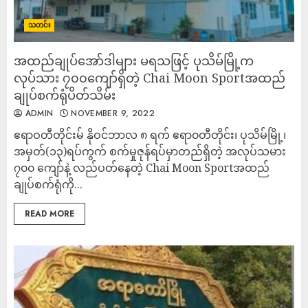
သတင်း
အထည်ချုပ်အော်ဒါများ မရသဖြင့် ပုသိမ်မြို့က
လုပ်သား ၇၀၀ကျော်ရှိတဲ့ Chai Moon Sportအထည်
ချုပ်စက်ရုံပိတ်သိမ်း
ADMIN
NOVEMBER 9, 2022
ဧရာဝတီတိုင်းမ် နိုဝင်ဘာလ ၈ ရက် ဧရာ၀တီတိုင်း၊ ပုသိမ်မြို့၊
အမှတ်(၁၃)ရပ်ကွက် စက်မှုဇုန်ရပ်မှာတည်ရှိတဲ့ အလုပ်သမား
၇၀၀ ကျော်နဲ့ လည်ပတ်​နေတဲ့ ​Chai Moon Sportအထည်
ချုပ်စက်ရုံကို...
READ MORE