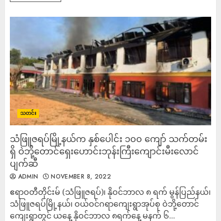
သတင်း
သံဖြူဇရပ်မြို့နယ်က နှစ်ပေါင်း ၁၀၀ ကျော် သက်တမ်း
ရှိ ဝဲဘို့တောင်ရှေးဟောင်းဘုန်းကြီးကျောင်းမီးလောင်
ပျက်ဆီ
ADMIN
NOVEMBER 8, 2022
ဧရာဝတီတိုင်းမ် (သံဖြူဇရပ်)၊ နိုဝင်ဘာလ ၈ ရက် မွန်ပြည်နယ်၊
သံဖြူဇရပ်မြို့နယ်၊ ဝယ်ဝင်ဂရာကျေးရွာအုပ်စု ဝဲဘို့ဝောာင်
ကျေးရွာတွင် ယနေ့ နိုဝင်ဘာလ ၈ရက်နေ့ မနက် ၆...