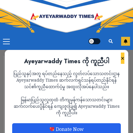
×
Ayeyarwaddy Times ကို ကူညီပါ
ပြည်သူနှင့်အတူ ရပ်တည်နေသည့် လွတ်လပ်သောသတင်းဌာန
Ayeyarwaddy Times ဆက်လက်ရှင်သန်ရပ်တည်နိုင်ရန်
သင်၏ကူညီထောက်ပံ့မှု အထူးလိုအပ်နေပါသည်။
မြန်မာပြည်သူလူထုထံ တိကျမှန်ကန်သောသတင်းများ
ဆက်လက်ပေးပို့နိုင်ရန် ကျေးဇူးပြု၍ Ayeyarwaddy Times
ကို ကူညီပါ။
နိုင်ငံတကာ
နိုင်ငံရေး
Donate Now