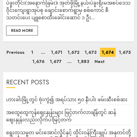
ပဲခူးတိုင်း(အနောက်ခြမ်း)၊ အုတ်ဖိုမြို့နယ်၊ပဲခူးရိုးမအစပ်ဒေသ
ဝိုင်းကျေးရွာအုပ်စု ချောင်းစောက်ရွာမှ စစ်ကောင် စီ
သတင်းပေး ပျူစောထီးခေါင်းဆောင် ၁ ဦး...
READ MORE
Previous
1
…
1,671
1,672
1,673
1,674
1,675
1,676
1,677
…
1,883
Next
RECENT POSTS
ဟားခါးမြို့တွင် ဗုံးကွဲ၍ အရပ်သား ၅၀ နီးပါး ဖမ်းဆီးစစ်ဆး
အထွေထွေကုန်ဈေးနှုန်းများ မြင့်တက်လာချိန်တွင် ဆန်
ဈေးနှုန်းလည်းလိုက်ပါမြင့်တက်
ရွေးတုသမ္မတ မင်းအောင်လှိုင်နှင့် ထိုင်းဝန်ကြီးချုပ် အနုတင်တို့