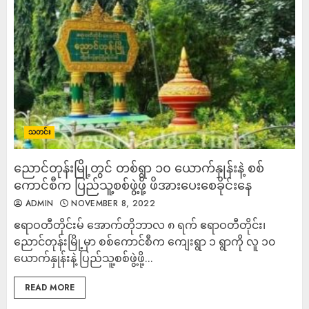
သတင်း
ညောင်တုန်းမြို့တွင် တစ်ရွာ ၁၀ ယောက်နှုန်းနဲ့ စစ်
ကောင်စီက ပြည်သူ့စစ်ဖွဲ့ဖို့ ဖိအားပေးစေခိုင်းနေ
ADMIN
NOVEMBER 8, 2022
ဧရာဝတီတိုင်းမ် အောက်တိုဘာလ ၈ ရက် ဧရာဝတီတိုင်း၊
ညောင်တုန်းမြို့မှာ စစ်ကောင်စီက ကျေးရွာ ၁ ရွာကို လူ ၁၀
ယောက်နှုန်းနဲ့ ပြည်သူ့စစ်ဖွဲ့ဖို့...
READ MORE