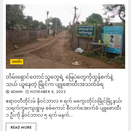
သတင်း
တိမ်းရှောင်တောင်သူတွေရဲ့ မြေပဲတွေကိုထွန်စက်နဲ့
သယ် ယူနေတဲ့ မြိုင်က ပျူစောထီးအသတ်ခံရ
ADMIN
NOVEMBER 8, 2022
ဧရာဝတီတိုင်းမ် နိုဝင်ဘာလ ၈ ရက် မကွေးတိုင်း၊မြိုင်မြို့နယ်၊
သရက်ကွကျေးရွာမှ စစ်ကောင် စီလက်အောက်ခံ ပျူစောထီး
၁ ဦးကို နိုဝင်ဘာလ ၅ ရက် မနက်...
READ MORE