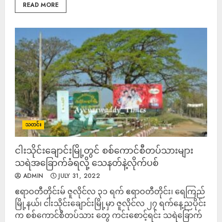
READ MORE
သတင်း
ငါးသိုင်းချောင်းမြို့တွင် စစ်ကောင်စီတပ်သားများ
သရဲအခြောက်ခံရလို့ သေနတ်နဲ့လိုက်ပစ်
ADMIN
JULY 31, 2022
ဧရာဝတီတိုင်းမ် ဇူလိုင်လ ၃၁ ရက် ဧရာဝတီတိုင်း၊ ရေကြည်
မြို့နယ်၊ ငါးသိုင်းချောင်းမြို့မှာ ဇူလိုင်လ ၂၇ ရက်နေ့ညပိုင်း
က စစ်ကောင်စီတပ်သား တွေ ကင်းစောင့်ရင်း သရဲခြောက်