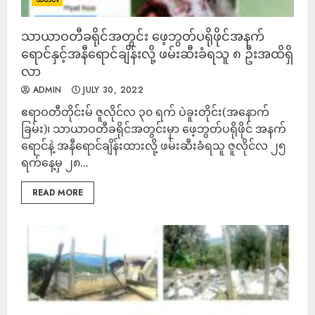
သာယာဝတီခရိုင်အတွင်း ဖေ့ဘွတ်ပရိုဖိုင်အနက်
ရောင်နှင့်အနီရောင်ချိန်းလို့ ဖမ်းဆီးခံရသူ ၈ ဦးအထိရှိ
လာ
ADMIN
JULY 30, 2022
ဧရာဝတီတိုင်းမ် ဇူလိုင်လ ၃၀ ရက် ပဲခူးတိုင်း(အနောက်
ခြမ်း)၊ သာယာဝတီခရိုင်အတွင်းမှာ ဖေ့ဘွတ်ပရိုဖိုင် အနက်
ရောင်နဲ့ အနီရောင်ချိန်းထားလို့ ဖမ်းဆီးခံရသူ ဇူလိုင်လ ၂၅
ရက်နေ့မှ ၂၈...
READ MORE