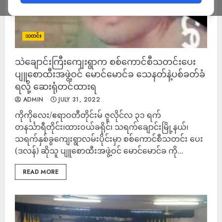
သတင်း
သဲချောင်းကြီးကျေးရွာက စစ်ကောင်စီသတင်းပေး
ပျူစောထီးအဖွဲ့ဝင် မောင်မောင်ခ သေနတ်နဲ့ပစ်ခတ်ခံ
ရလို့ ဆေးရုံတင်ထားရ
ADMIN
JULY 31, 2022
ကိုကိုလေး/ဧရာဝတီတိုင်းမ် ဇူလိုင်လ ၃၁ ရက်
တနင်္သာရီတိုင်း၊ထားဝယ်ခရိုင်၊ သရက်ချောင်းမြို့နယ်၊
သရက်နှစ်ခွကျေးရွာလမ်းပိုင်းမှာ စစ်ကောင်စီသတင်း ပေး
(ဒလန်) ဆိုသူ ပျူစောထီးအဖွဲ့ဝင် မောင်မောင်ခ ကို...
READ MORE