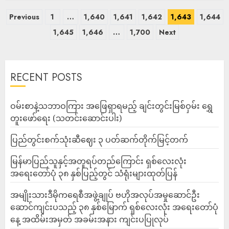
Previous
1
…
1,640
1,641
1,642
1,643
1,644
1,645
1,646
…
1,700
Next
RECENT POSTS
ဝမ်းစာနဲ့သဘာဝကြား အဖြေရှာရမည့် ချင်းတွင်းမြစ်ဝှမ်း ရွှေ
တူးဖော်ရေး (သတင်းဆောင်းပါး)
ပြည်တွင်းစက်သုံးဆီဈေး ၃ ပတ်ဆက်တိုက်မြင့်တက်
မြန်မာပြည်သူနှင့်အတူရပ်တည်ကြောင်း ရှစ်လေးလုံး
အရေးတော်ပုံ ၃၈ နှစ်ပြည့်တွင် သံရုံးများထုတ်ပြန်
အမျိုးသားဒီမိုကရေစီအဖွဲ့ချုပ် ဗဟိုအလုပ်အမှုဆောင်ဦး
ဆောင်ကျင်းပသည့် ၃၈ နှစ်မြောက် ရှစ်လေးလုံး အရေးတော်ပုံ
နေ့ အထိမ်းအမှတ် အခမ်းအနား ကျင်းပပြုလုပ်