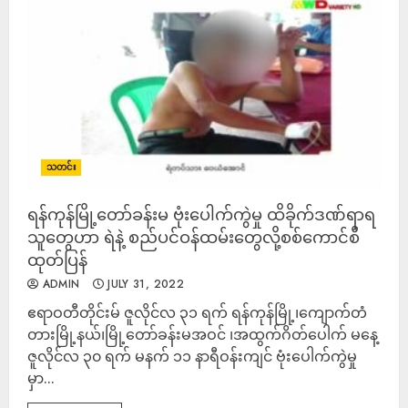
သတင်း
ရန်ကုန်မြို့တော်ခန်းမ ဗုံးပေါက်ကွဲမှု ထိခိုက်ဒဏ်ရာရ
သူတွေဟာ ရဲနဲ့ စည်ပင်ဝန်ထမ်းတွေလို့စစ်ကောင်စီ
ထုတ်ပြန်
ADMIN
JULY 31, 2022
ဧရာဝတီတိုင်းမ် ဇူလိုင်လ ၃၁ ရက် ရန်ကုန်မြို့၊ကျောက်တံ
တားမြို့နယ်၊မြို့တော်ခန်းမအဝင် ၊အထွက်ဂိတ်ပေါက် မနေ့
ဇူလိုင်လ ၃၀ ရက် မနက် ၁၁ နာရီဝန်းကျင် ဗုံးပေါက်ကွဲမှု
မှာ...