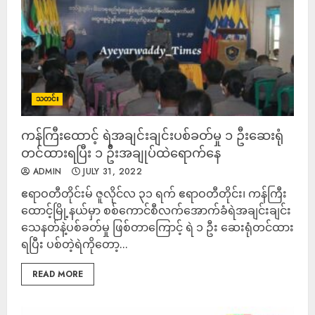
သတင်း
ကန်ကြီးထောင့် ရဲအချင်းချင်းပစ်ခတ်မှု ၁ ဦးဆေးရုံ
တင်ထားရပြီး ၁ ဦးအချုပ်ထဲရောက်နေ
ADMIN
JULY 31, 2022
ဧရာဝတီတိုင်းမ် ဇူလိုင်လ ၃၁ ရက် ဧရာဝတီတိုင်း၊ ကန်ကြီး
ထောင့်မြို့နယ်မှာ စစ်ကောင်စီလက်အောက်ခံရဲအချင်းချင်း
သေနတ်နဲ့ပစ်ခတ်မှု ဖြစ်တာကြောင့် ရဲ ၁ ဦး ဆေးရုံတင်ထား
ရပြီး ပစ်တဲ့ရဲကိုတော့...
READ MORE