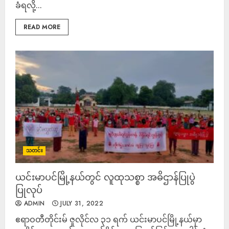
ခံရလို့...
READ MORE
သတင်း
ယင်းမာပင်မြို့နယ်တွင် လူထုသစ္စာ အဓိဌာန်ပြုပွဲ
ပြုလုပ်
ADMIN
JULY 31, 2022
ဧရာဝတီတိုင်းမ် ဇူလိုင်လ ၃၁ ရက် ယင်းမာပင်မြို့နယ်မှာ