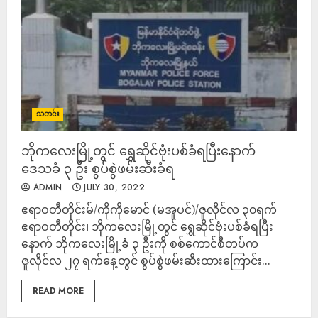
သတင်း
ဘိုကလေးမြို့တွင် ရွှေဆိုင်ဗုံးပစ်ခံရပြီးနောက်
ဒေသခံ ၃ ဦး စွပ်စွဲဖမ်းဆီးခံရ
ADMIN
JULY 30, 2022
ဧရာဝတီတိုင်းမ်/ကိုကိုမောင် (မအူပင်)/ဇူလိုင်လ ၃၀ရက်
ဧရာဝတီတိုင်း၊ ဘိုကလေးမြို့တွင် ရွှေဆိုင်ဗုံးပစ်ခံရပြီး
နောက် ဘိုကလေးမြို့ခံ ၃ ဦးကို စစ်ကောင်စီတပ်က
ဇူလိုင်လ ၂၇ ရက်နေ့တွင် စွပ်စွဲဖမ်းဆီးထားကြောင်း...
READ MORE