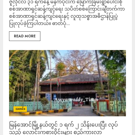
ဇူလိုင်လ ၃၁ ရက်နေ့ မနက်ပိုင်းက မြောက်ခြမ်းရွာပေါင်းစုံ
စစ်အာဏာရှင်ဆန့်ကျင့်ရေး သပိတ်စစ်ကြောင်းချီတက်ကာ
စစ်အာဏာရှင်ဆန့်ကျင်ရေးနှင့် လူထုသစ္စာအဓိဌာန်ပြုပွဲ
ပြုလုပ်ခဲ့ကြပါတယ်။ ဓာတ်ပုံ...
READ MORE
သတင်း
မြန်အောင်မြို့နယ်တွင် ၁ ရက် ၂ သိန်းပေးပြီး လုပ်
သည့် လောင်းကစားဝိုင်းများ စည်ကားလာ