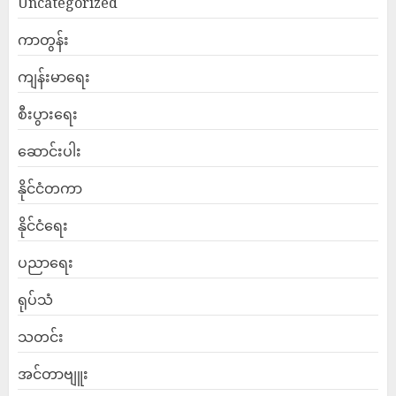
Uncategorized
ကာတွန်း
ကျန်းမာရေး
စီးပွားရေး
ဆောင်းပါး
နိုင်ငံတကာ
နိုင်ငံရေး
ပညာရေး
ရုပ်သံ
သတင်း
အင်တာဗျူး