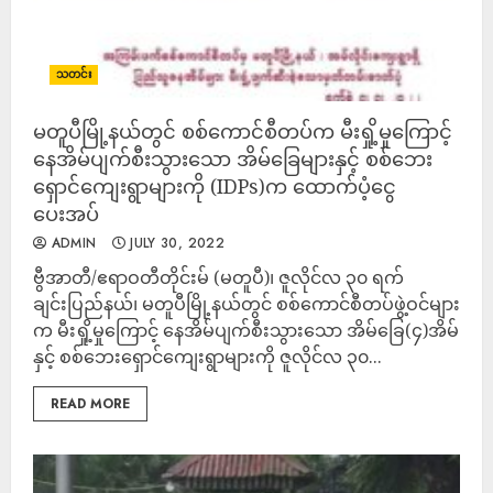
သတင်း
မတူပီမြို့နယ်တွင် စစ်ကောင်စီတပ်က မီးရှို့မှုကြောင့်
နေအိမ်ပျက်စီးသွားသော အိမ်ခြေများနှင့် စစ်ဘေး
ရှောင်ကျေးရွာများကို (IDPs)က ထောက်ပံ့ငွေ
ပေးအပ်
ADMIN
JULY 30, 2022
ဗွီအာတီ/ဧရာဝတီတိုင်းမ် (မတူပီ)၊ ဇူလိုင်လ ၃၀ ရက်
ချင်းပြည်နယ်၊ မတူပီမြို့နယ်တွင် စစ်ကောင်စီတပ်ဖွဲ့ဝင်များ
က မီးရှို့မှုကြောင့် နေအိမ်ပျက်စီးသွားသော အိမ်ခြေ(၄)အိမ်
နှင့် စစ်ဘေးရှောင်ကျေးရွာများကို ဇူလိုင်လ ၃၀...
READ MORE