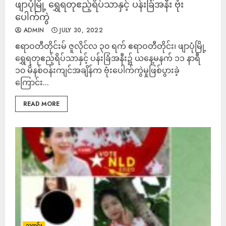
ဖျာပုံမြို့ ရွှေရတုဧည့်ရိပ်သာနှင့် ပန်းခြံအနီး ဗုံး
ပေါက်ကွဲ
ADMIN
JULY 30, 2022
ဧရာဝတီတိုင်းမ် ဇူလိုင်လ ၃၀ ရက် ဧရာဝတီတိုင်း၊ ဖျာပုံမြို့
ရွှေရတုဧည့်ရိပ်သာနှင့် ပန်းခြံအနီး၌ ယနေ့မနက် ၁၁ နာရီ
၁၀ မိနစ်ဝန်းကျင်အချိန်က ဗုံးပေါက်ကွဲမှုဖြစ်ပွားခဲ့
ကြောင်း...
READ MORE
သတင်း