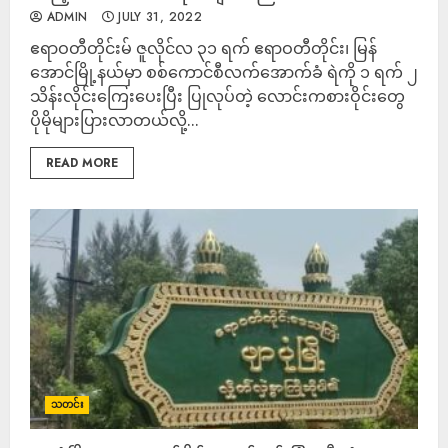
ADMIN
JULY 31, 2022
ဧရာဝတီတိုင်းမ် ဇူလိုင်လ ၃၁ ရက် ဧရာဝတီတိုင်း၊ မြန်
အောင်မြို့နယ်မှာ စစ်ကောင်စီလက်အောက်ခံ ရဲကို ၁ ရက် ၂
သိန်းလိုင်းကြေးပေးပြီး ပြုလုပ်တဲ့ လောင်းကစားဝိုင်းတွေ
ပိုမိုများပြားလာတယ်လို့...
READ MORE
သတင်း