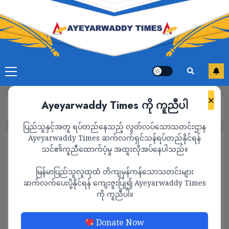
×
Ayeyarwaddy Times ကို ကူညီပါ
Home
သတင်း
Page 1,643
ပြည်သူနှင့်အတူ ရပ်တည်နေသည့် လွတ်လပ်သောသတင်းဌာန
Ayeyarwaddy Times ဆက်လက်ရှင်သန်ရပ်တည်နိုင်ရန်
သတင်း
သင်၏ကူညီထောက်ပံ့မှု အထူးလိုအပ်နေပါသည်။
မြန်မာပြည်သူလူထုထံ တိကျမှန်ကန်သောသတင်းများ
ဆက်လက်ပေးပို့နိုင်ရန် ကျေးဇူးပြု၍ Ayeyarwaddy Times
ကို ကူညီပါ။
Donate Now