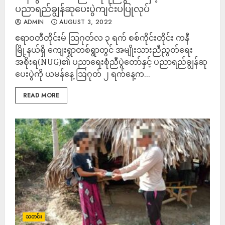
ပညာရည်ချွန်ဆုပေးပွဲကျင်းပပြုလုပ်
ADMIN
AUGUST 3, 2022
ဧရာဝတီတိုင်းမ် သြဂုတ်လ ၃ ရက် စစ်ကိုင်းတိုင်း ကနီ
မြို့နယ်ရှိ ကျေးရွာတစ်ရွာတွင် အမျိုးသားညီညွတ်ရေး
အစိုးရ(NUG)၏ ပညာရေးစုံညီပွဲတော်နှင့် ပညာရည်ချွန်ဆု
ပေးပွဲကို ယမန်နေ့ ဩဂုတ် ၂ ရက်နေ့က...
READ MORE
သတင်း