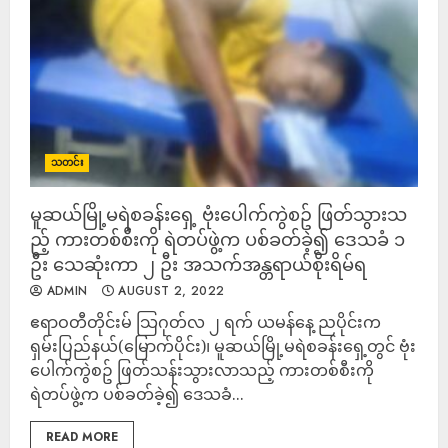
သတင်း
မူဆယ်မြို့မရဲစခန်းရှေ့ ဗုံးပေါက်ကွဲစဥ် ဖြတ်သွားသ
ည့် ကားတစ်စီးကို ရဲတပ်ဖွဲ့က ပစ်ခတ်ခဲ့၍ ​ဒေသခံ ၁
ဦး သေဆုံးကာ ၂ ဦး အသက်အန္တရာယ်စိုးရိမ်ရ
ADMIN
AUGUST 2, 2022
ဧရာဝတီတိုင်းမ် သြဂုတ်လ ၂ ရက် ယမန်နေ့ ညပိုင်းက
ရှမ်းပြည်နယ်(မြောက်ပိုင်း)၊ မူဆယ်မြို့မရဲစခန်းရှေ့တွင် ဗုံး
ပေါက်ကွဲစဥ် ဖြတ်သန်းသွားလာသည့် ကားတစ်စီးကို
ရဲတပ်ဖွဲ့က ပစ်ခတ်ခဲ့၍ ​ဒေသခံ...
READ MORE