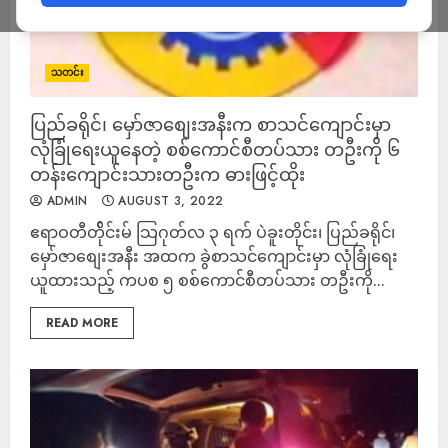
သတင်း
ပြည်ခရိုင်၊ မှော်ဇာစျေးအနီးက စာသင်ကျောင်းမှာ
လုံခြုံရေးယူနေတဲ့ စစ်ကောင်စီတပ်သား တဦးကို ၆
တန်းကျောင်းသားတဦးက ဓားဖြင့်ထိုး
ADMIN
AUGUST 3, 2022
ဧရာဝတီတ်ိုင်းမ် သြဂုတ်လ ၃ ရက် ပဲခူးတိုင်း၊ ပြည်ခရိုင်၊
မှော်ဇာစျေးအနီး အထက ခွဲစာသင်ကျောင်းမှာ လုံခြုံရေး
ယူထားသည့် ကပစ ၅ စစ်ကောင်စီတပ်သား တဦးကို...
READ MORE