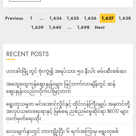
Previous
1
…
1,634
1,635
1,636
1,637
1,638
1,639
1,640
…
1,698
Next
RECENT POSTS
ဟားခါးမြို့တွင် ဗုံးကွဲ၍ အရပ်သား ၅၀ နီးပါး ဖမ်းဆီးစစ်ဆး
အထွေထွေကုန်ဈေးနှုန်းများ မြင့်တက်လာချိန်တွင် ဆန်
ဈေးနှုန်းလည်းလိုက်ပါမြင့်တက်
ရွေးတုသမ္မတ မင်းအောင်လှိုင်နှင့် ထိုင်းဝန်ကြီးချုပ် အနုတင်တို့
အလုပ်သမားရေးရာနှင့် မြစ်ရေ ညစ်ညမ်းမှုဆိုင်ရာ MOU များ
လက်မှတ်ရေးထိုး
လေးမျက်နှာတွင် တာကျိုးပြီး ၆ ရက်အကြာမှ ရွေးတုစစ်