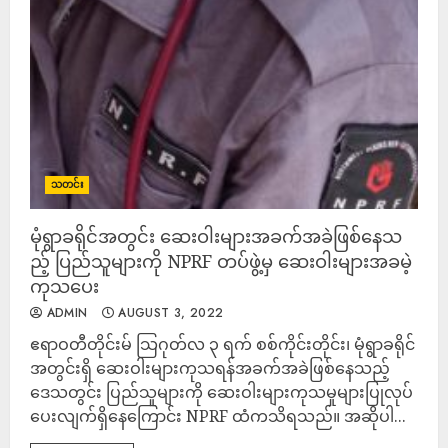
သတင်း
မုံရွာခရိုင်အတွင်း ဆေးဝါးများအခက်အခဲဖြစ်နေသ
ည့် ပြည်သူများကို NPRF တပ်ဖွဲ့မှ ဆေးဝါးများအခမဲ့
ကုသပေး
ADMIN
AUGUST 3, 2022
ဧရာဝတီတိုင်းမ် သြဂုတ်လ ၃ ရက် စစ်ကိုင်းတိုင်း၊ မုံရွာခရိုင်
အတွင်းရှိ ဆေးဝါးများကုသရန်အခက်အခဲဖြစ်နေသည့်
ဒေသတွင်း ပြည်သူများကို ဆေးဝါးများကုသမှုများပြုလုပ်
ပေးလျက်ရှိနေကြောင်း NPRF ထံကသိရသည်။ အဆိုပါ...