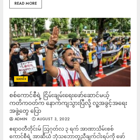
READ MORE
သတင်း
စစ်ကောင်စီရဲ့ ငြိမ်းချမ်းရေးဖော်ဆောင်မယ့်
ကတိကဝတ်က နောက်ကျသွားပြီလို့ လူ့အခွင့်အရေး
အဖွဲ့တွေ ပြော
ADMIN
AUGUST 3, 2022
ဧရာဝတီတိုင်းမ် သြဂုတ်လ ၃ ရက် အာဏာသိမ်းစစ်
ကောင်စီရဲ့ အာဆီယံ ဘုံသဘောတူညီချက်ငါးရပ်ကို ဖော်