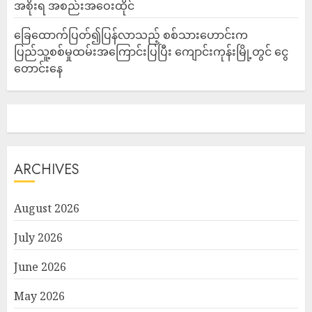
အစိုးရ အစည်းအဝေးထိုင်
ခြေထောက်ပြတ်၍ပြန်လာသည့် စစ်သားဟောင်းက
ပြည်သူ့စစ်မှုထမ်းအကြောင်းပြပြီး ကျောင်းကုန်းမြို့တွင် ငွေ
တောင်းနေ
ARCHIVES
August 2026
July 2026
June 2026
May 2026