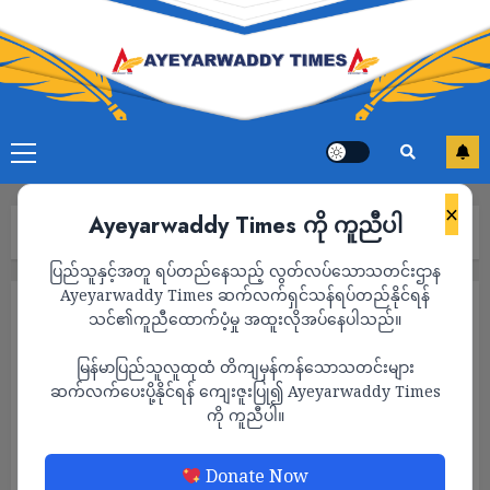
×
Ayeyarwaddy Times ကို ကူညီပါ
Home
သတင်း
Page 1,637
ပြည်သူနှင့်အတူ ရပ်တည်နေသည့် လွတ်လပ်သောသတင်းဌာန
Ayeyarwaddy Times ဆက်လက်ရှင်သန်ရပ်တည်နိုင်ရန်
သတင်း
သင်၏ကူညီထောက်ပံ့မှု အထူးလိုအပ်နေပါသည်။
မြန်မာပြည်သူလူထုထံ တိကျမှန်ကန်သောသတင်းများ
ဆက်လက်ပေးပို့နိုင်ရန် ကျေးဇူးပြု၍ Ayeyarwaddy Times
ကို ကူညီပါ။
Donate Now