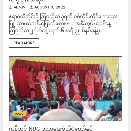
ADMIN
AUGUST 3, 2022
ဧရာဝတီတိုင်းမ် ဩဂုတ်လ ၃ရက် စစ်ကိုင်းတိုင်း၊ ကလေး
မြို့၊သာယာကုန်းမြောက်ဖက်၊GTC အနီးတွင် ယမန်နေ့
ဩဂုတ်လ ၂ရက်နေ့ မနက် ၆ နာရီ ၃၅ မိနစ်ခန့်မှ...
READ MORE
သတင်း
ကနီတွင် NUG ပညာရေးစုံညီပွဲတော်နှင့်