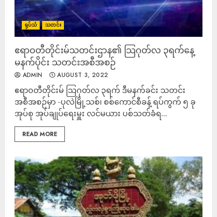
ရုပ်သံ
သတင်း
ဧရာဝတီတိုင်းမ်သတင်းဌာန၏ သြဂုတ်လ ၃ရက်နေ့
မနက်ပိုင်း သတင်းအစီအစဉ်
ADMIN
AUGUST 3, 2022
ဧရာဝတီတိုင်းမ် သြဂုတ်လ ၃ရက် ဒီမနက်ခင်း သတင်း
အစီအစဉ်မှာ -ပုလဲမြို့သစ်၊ စစ်ကောင်စီခန့် ရပ်ကွက် ၅ ခု
အုပ်စု အုပ်ချုပ်ရေးမှူး လင်မယား ပစ်သတ်ခံရ...
READ MORE