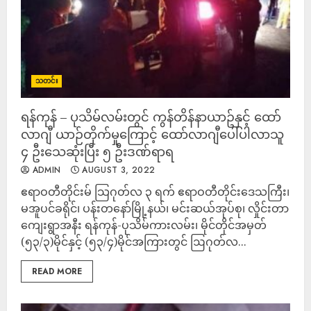
သတင်း
ရန်ကုန် – ပုသိမ်လမ်းတွင် ကွန်တိန်နာယာဥ်နှင့် ထော်
လာဂျီ ယာဉ်တိုက်မှုကြောင့် ထော်လာဂျီပေါ်ပါလာသူ
၄ ဦးသေဆုံးပြီး ၅ ဦးဒဏ်ရာရ
ADMIN
AUGUST 3, 2022
ဧရာဝတီတိုင်းမ် သြဂုတ်လ ၃ ရက် ဧရာဝတီတိုင်းဒေသကြီး၊
မအူပင်ခရိုင်၊ ပန်းတနော်မြို့နယ်၊ မင်းဆယ်အုပ်စု၊ လှိုင်းတာ
ကျေးရွာအနီး ရန်ကုန်-ပုသိမ်ကားလမ်း၊ မိုင်တိုင်အမှတ်
(၅၃/၃)မိုင်နှင့် (၅၃/၄)မိုင်အကြားတွင် ဩဂုတ်လ...
READ MORE