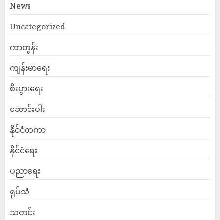
News
Uncategorized
ကာတွန်း
ကျန်းမာရေး
စီးပွားရေး
ဆောင်းပါး
နိုင်ငံတကာ
နိုင်ငံရေး
ပညာရေး
ရုပ်သံ
သတင်း