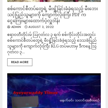
စစ်ကောင်စီတပ်တွေရဲ့ မီးရှို့ခြင်းခံခဲ့ရသည့် မီးဘေး
သင့်ပြည်သူများကို ကျောက်လုံးကြီး PDF က
ငွေကြေးများထောက်ပံ့လှူဒါန်း
ADMIN
AUGUST 3, 2022
ဧရာဝတီတိုင်းမ် သြဂုတ်လ ၃ ရက် စစ်ကိုင်းတိုင်းအတွင်း
စစ်ကောင်စီတပ်တွေရဲ့ မီးရှို့ခြင်းခံခဲ့ရသည့် ဒေသခံပြည်
သူများကို ကျောက်လုံးကြီး KLG တပ်မဟာမှ ဒီကနေ့ သြ
ဂုတ်လ ၃...
READ MORE