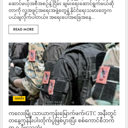
ဆောင်မယ့်အစီအစဉ်နဲ့ ငြိမ်း ချမ်းရေးဆောင်ရွက်မယ်ဆို
တာကို လူ့အခွင့်အရေးအဖွဲ့တွေနဲ့ နိုင်ငံရေးသမားတွေက
ပယ်ချလိုက်ပါတယ်။ အရေးပေါ်အခြေအနေ...
READ MORE
သတင်း
ကလေးမြို့၊သာယာကုန်းမြောက်ဖက်၊GTC အနီးတွင်
တနေ့ကုန်နီးပါးတိုက်ပွဲဖြစ်ပွားပြီး စစ်ကောင်စီဘက်
က ၇ ဦးသေဆုံး