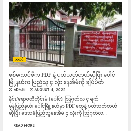
သတင်း
စစ်ကောင်စီက PDF နဲ့ ပတ်သတ်တယ်ဆိုပြီး ပေါင်
မြို့နယ်က ပြည်သူ ၄ လုံး နေအိမ်ကို ချိပ်ပိတ်
ADMIN
AUGUST 4, 2022
နိုင်း/ဧရာဝတီတိုင်းမ် (ပေါင်)၊ ဩဂုတ်လ ၄ ရက်
မွန်ပြည်နယ်၊ ပေါင်မြို့နယ်မှာ PDF တွေနဲ့ ပတ်သတ်တယ်
ဆိုပြီး ဒေသခံပြည်သူနေအိမ် ၄ လုံးကို ဩဂုတ်လ...
READ MORE