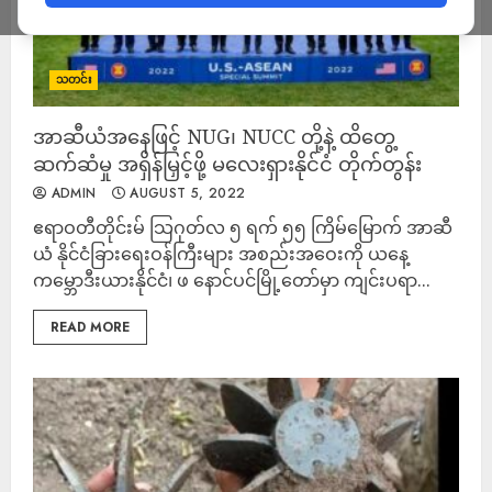
သတင်း
အာဆီယံအနေဖြင့် NUG၊ NUCC တို့နဲ့ ထိတွေ့
ဆက်ဆံမှု အရှိန်မြှင့်ဖို့ မလေးရှားနိုင်ငံ တိုက်တွန်း
ADMIN
AUGUST 5, 2022
ဧရာဝတီတိုင်းမ် သြဂုတ်လ ၅ ရက် ၅၅ ကြိမ်မြောက် အာဆီ
ယံ နိုင်ငံခြားရေးဝန်ကြီးများ အစည်းအဝေးကို ယနေ့
ကမ္ဘောဒီးယားနိုင်ငံ၊ ဖ နောင်ပင်မြို့တော်မှာ ကျင်းပရာ...
READ MORE