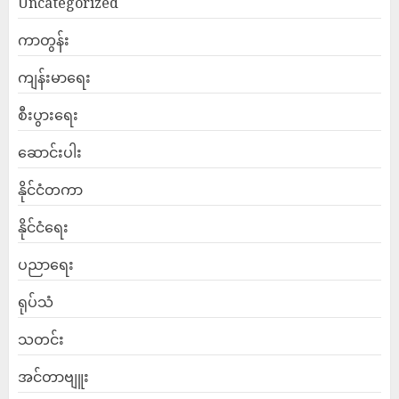
Uncategorized
ကာတွန်း
ကျန်းမာရေး
စီးပွားရေး
ဆောင်းပါး
နိုင်ငံတကာ
နိုင်ငံရေး
ပညာရေး
ရုပ်သံ
သတင်း
အင်တာဗျူး