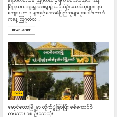
ဧရာဝတီတ်ိုင်းမ် ဩဂုတ်လ ၄ ရက် စစ်ကိုင်းတိုင်း၊ ကနီ
မြို့နယ်၊ ကျေးရွာတစ်ရွာ၌ သပိတ်ဦးဆောင်သူများ၊ ရပ်
ကျေး ပ.က.ဖ များနှင့် ဒေသခံပြည်သူများပူးပေါင်းကာ ဒီ
ကနေ့ သြဂုတ်လ...
READ MORE
သတင်း
မောင်တောမြို့မှာ တိုက်ပွဲဖြစ်ပြီး စစ်ကောင်စီ
တပ်သား ၁၈ ဦးသေဆုံး