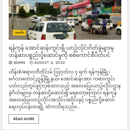
သတင်း
ရန်ကုန် အောင်ဆန်းကွင်းရှိ ယာဥ်လိုင်းဂိတ်ခွဲများမှ
တန်ဆာပစ္စည်းပို့ဆောင်မှုကို စစ်ကောင်စီပိတ်ပင်
ADMIN
AUGUST 4, 2022
ဟိန်းစံ/ဧရာဝတီတိုင်းမ် သြဂုတ်လ ၄ ရက် ရန်ကုန်မြို့၊
မင်္ဂလာတောင်ညွှန့်မြို့နယ်၊ အောင်ဆန်းအား ကစားကွင်း
ပတ်လည်တွင်ဖွင့်လှစ်ထားသည့် အဝေးပြေးယာဥ်လိုင်းဌာန
ခွဲဂိတ်များမှ တန်ဆာပို့ဆောင်၍ မရတော့ကြောင်း ရန်ကုန်
အဝေးပြေးယာဥ်လိုင်းအသိုင်းအဝိုင်းနှင့် ပစ္စည်းပို့ဆောင်
ရေးလုပ်ငန်းတချို့ ထံကသိရသည်။...
READ MORE