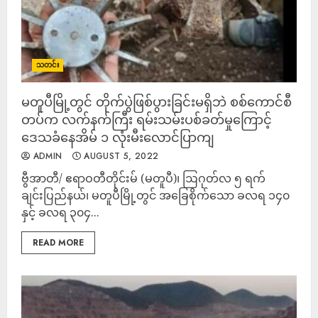
သတင်း
မတူပီမြို့တွင် တိုက်ပွဲဖြစ်ပွားခြင်းမရှိဘဲ စစ်ကောင်စီ
တပ်က လက်နက်ကြီး ရမ်းသမ်းပစ်ခတ်မှုကြောင့်
ဒေသခံနေအိမ် ၁ လုံးမီးလောင်ပြာကျ
ADMIN
AUGUST 5, 2022
ဗွီအာတီ/ ဧရာဝတီတိုင်းမ် (မတူပီ)၊ ဩဂုတ်လ ၅ ရက်
ချင်းပြည်နယ်၊ မတူပီမြို့တွင် အခြေစိုက်သော ခလရ ၁၄၀
နှင့် ခလရ ၃၀၄...
READ MORE