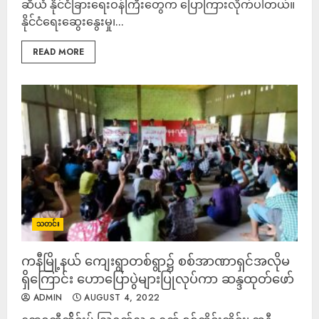
ဆီယံ နိုင်ငံခြားရေးဝန်ကြီးတွေက ပြောကြားလိုက်ပါတယ်။
နိုင်ငံရေးဆွေးနွေးမှု၊...
READ MORE
သတင်း
ကနီမြို့နယ် ကျေးရွာတစ်ရွာ၌ စစ်အာဏာရှင်အလိုမ
ရှိကြောင်း ဟောပြောပွဲများပြုလုပ်ကာ ဆန္ဒထုတ်ဖော်
ADMIN
AUGUST 4, 2022