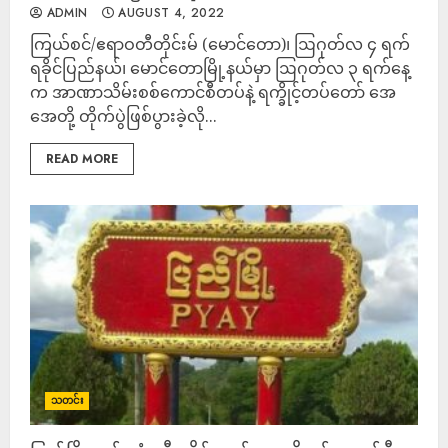
ADMIN
AUGUST 4, 2022
ကြယ်စင်/ဧရာဝတီတိုင်းမ် (မောင်တော)၊ ဩဂုတ်လ ၄ ရက်
ရခိုင်ပြည်နယ်၊ မောင်တောမြို့နယ်မှာ ဩဂုတ်လ ၃ ရက်နေ့
က အာဏာသိမ်းစစ်ကောင်စီတပ်နဲ့ ရက္ခိုင့်တပ်တော် အေ
အေတို့ တိုက်ပွဲဖြစ်ပွားခဲ့လို...
READ MORE
သတင်း