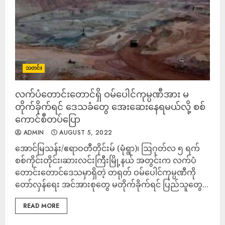
သတင်း
လက်ပံတောင်းတောင်ရှိ ဝမ်ပေါင်ကုမ္ပဏီအား မ
တိုက်ခိုက်ရင် ဒေသခံတွေ အေးဆေးနေရမယ်လို့ စစ်
ကောင်စီတပ်ပြော
ADMIN
AUGUST 5, 2022
အောင်မြသန်း/ဧရာဝတီတိုင်းမ် (မုံရွာ)၊ ဩဂုတ်လ ၅ ရက်
စစ်ကိုင်းတိုင်း၊ဆားလင်းကြီးမြို့နယ် အတွင်းက လက်ပံ
တောင်းတောင်ဒေသမှာရှိတဲ့ တရုတ် ဝမ်ပေါင်ကုမ္ပဏီကို
တော်လှန်ရေး အင်အားစုတွေ မတိုက်ခိုက်ရင် ပြည်သူတွေ...
READ MORE