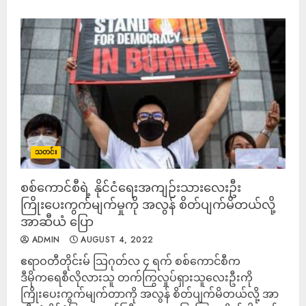
သတင်း
စစ်ကောင်စီရဲ့ နိုင်ငံရေးအကျဉ်းသားလေးဦး
ကြိုးပေးကွက်မျက်မှုကို အလွန် စိတ်ပျက်မိတယ်လို့
အာဆီယံ ပြော
ADMIN
AUGUST 4, 2022
ဧရာဝတီတိုင်းမ် သြဂုတ်လ ၄ ရက် စစ်ကောင်စီက
ဒီမိုကရေစီလိုလားသူ တက်ကြွလှုပ်ရှားသူလေးဦးကို
ကြိုးပေးကွက်မျက်တာကို အလွန် စိတ်ပျက်မိတယ်လို့ အာ