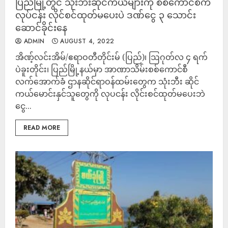
ပြည်မြို့တွင် သုံးဘီးဆိုင်ကယ်များကို စစ်ကောင်စီက
လုပ်ငန်း လိုင်စင်ထုတ်မပေးပဲ ဒဏ်ငွေ ၃ သောင်း
ဆောင်ခိုင်းနေ
ADMIN
AUGUST 4, 2022
အိဏ့်လင်းအိမ်/ဧရာဝတီတိုင်းမ် (ပြည်)၊ ဩဂုတ်လ ၄ ရက်
ပဲခူးတိုင်း၊ ပြည်မြို့နယ်မှာ အာဏာသိမ်းစစ်ကောင်စီ
လက်အောက်ခံ ဌာနဆိုင်ရာဝန်ထမ်းတွေက သုံးဘီး ဆိုင်
ကယ်မောင်းနှင်သူတွေကို လုပငန်း လိုင်းစင်ထုတ်မပေးဘဲ
ငွေ...
READ MORE