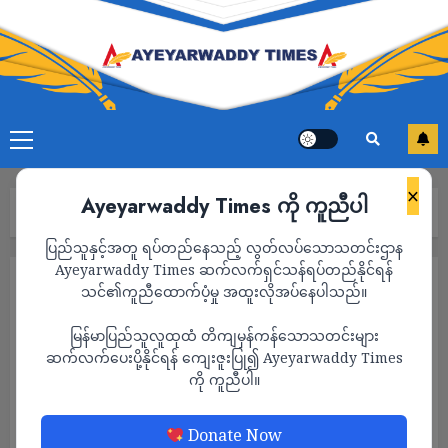
×
Ayeyarwaddy Times ကို ကူညီပါ
Home
သတင်း
Page 1,636
ပြည်သူနှင့်အတူ ရပ်တည်နေသည့် လွတ်လပ်သောသတင်းဌာန
Ayeyarwaddy Times ဆက်လက်ရှင်သန်ရပ်တည်နိုင်ရန်
သတင်း
သင်၏ကူညီထောက်ပံ့မှု အထူးလိုအပ်နေပါသည်။
မြန်မာပြည်သူလူထုထံ တိကျမှန်ကန်သောသတင်းများ
ဆက်လက်ပေးပို့နိုင်ရန် ကျေးဇူးပြု၍ Ayeyarwaddy Times
ကို ကူညီပါ။
Donate Now