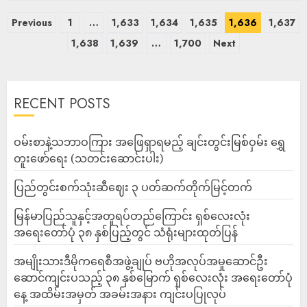
Previous
1
…
1,633
1,634
1,635
1,636
1,637
1,638
1,639
…
1,700
Next
RECENT POSTS
ဝမ်းစာနဲ့သဘာဝကြား အဖြေရှာရမည့် ချင်းတွင်းမြစ်ဝှမ်း ရွှေ
တူးဖော်ရေး (သတင်းဆောင်းပါး)
ပြည်တွင်းစက်သုံးဆီဈေး ၃ ပတ်ဆက်တိုက်မြင့်တက်
မြန်မာပြည်သူနှင့်အတူရပ်တည်ကြောင်း ရှစ်လေးလုံး
အရေးတော်ပုံ ၃၈ နှစ်ပြည့်တွင် သံရုံးများထုတ်ပြန်
အမျိုးသားဒီမိုကရေစီအဖွဲ့ချုပ် ဗဟိုအလုပ်အမှုဆောင်ဦး
ဆောင်ကျင်းပသည့် ၃၈ နှစ်မြောက် ရှစ်လေးလုံး အရေးတော်ပုံ
နေ့ အထိမ်းအမှတ် အခမ်းအနား ကျင်းပပြုလုပ်