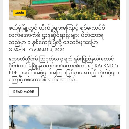
သတင်း
ဖယ်ခုံမြို့တွင် တိုက်ပွဲများကြောင့် စစ်ကောင်စီ
လက်အောက်ခံ ဌာနဆိုင်ရာရုံးများ ပိတ်ထားရ
သည်မှာ ၁ နှစ်ကျော်ပြီလို့ ဒေသခံများပြော
ADMIN
AUGUST 4, 2022
ဧရာဝတီတိုင်းမ် သြဂုတ်လ ၄ ရက် ရှမ်းပြည်နယ်(တောင်
ပိုင်း)၊ ဖယ်ခုံမြို့နယ်တွင် စး်ကောင်စီတပ်နှင့် KA၊ KNDF ၊
PDF ပူးပေါင်းအဖွဲ့များအကြားဖြစ်ပွားနေသည့် တိုက်ပွဲများ
ကြောင့် စစ်ကောင်စီလက်အောက်ခံ...
READ MORE