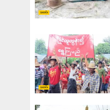
သတင်း
သတင်း