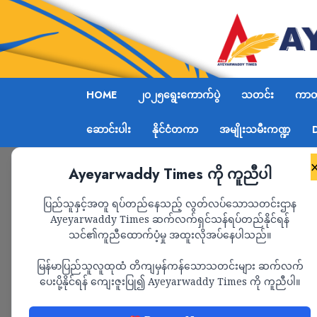
HOME
၂၀၂၅ရွေးကောက်ပွဲ
သတင်း
ကာတွ
ဆောင်းပါး
နိုင်ငံတကာ
အမျိုးသမီးကဏ္ဍ
Ayeyarwaddy Times ကို ကူညီပါ
Home
သတင်း
Page 1,635
ပြည်သူနှင့်အတူ ရပ်တည်နေသည့် လွတ်လပ်သောသတင်းဌာန
Ayeyarwaddy Times ဆက်လက်ရှင်သန်ရပ်တည်နိုင်ရန်
သတင်း
သင်၏ကူညီထောက်ပံ့မှု အထူးလိုအပ်နေပါသည်။
မြန်မာပြည်သူလူထုထံ တိကျမှန်ကန်သောသတင်းများ ဆက်လက်
ပေးပို့နိုင်ရန် ကျေးဇူးပြု၍ Ayeyarwaddy Times ကို ကူညီပါ။