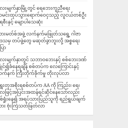
ေးမျက်နှာမြို့တွင် ရေဘေးကူညီရေး
မင်းထုပ်သွားရောက်ဝေငှသည့် လူငယ်တစ်ဦး
ေစီးနှင့် မျောပါသေဆုံး
ားမတ်စ်အဖွဲ့ လက်နက်မဖြုတ်သရွေ့ ဂါဇာ
ေသမှ တပ်ဖွဲ့တွေ မဆုတ်ခွာဘူးလို့ အစ္စရေး
ြော
လေးမျက်နှာတွင် သဘာဝဘေးနှင့် စစ်ဘေးဒဏ်
ြိုင်၍ခံနေရချိန် စစ်တပ်က လေကြောင်းနှင့်
က်နက် ကြီးတိုက်ခိုက်မှု တိုးလုပ်လာ
ွေးတုအစိုးရစစ်တပ်က AA ကို ကြည်း၊ ရေ၊
ေဖြင့်အပြင်းအထန်ရင်ဆိုင်နေသော်လည်း
စ်ရှုံးနေ၍ အရပ်သားပြည်သူကို ရည်ရွယ်ချက်
ား ဗုံးကြဲသတ်ဖြတ်လာ