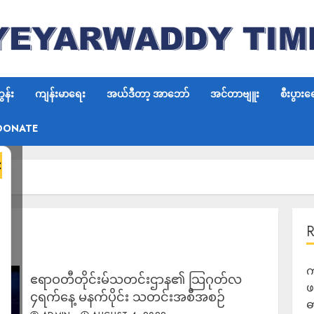
န်း
ကျန်းမာရေး
အယ်ဒီတာ့ အာဘော်
အင်တာဗျူး
စီးပွားရ
DONATE
×
က
ဧရာဝတီတိုင်းမ်သတင်းဌာန၏ သြဂုတ်လ
ဖ
၄ရက်နေ့ မနက်ပိုင်း သတင်းအစီအစဉ်
ဓ