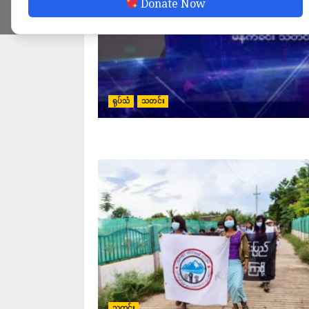
Donate Now
ရုပ်သံ
သတင်း
သတင်း