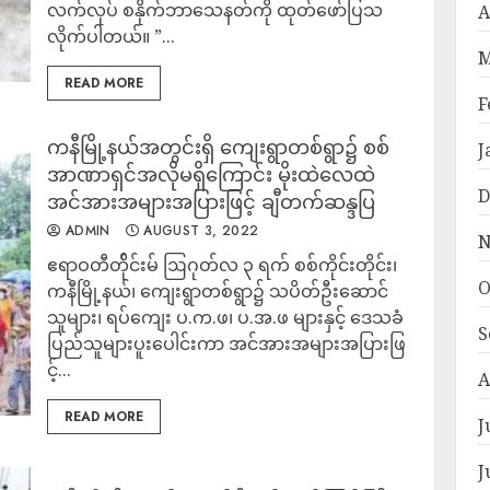
လက်လုပ် စနိုက်ဘာသေနတ်ကို ထုတ်ဖော်ပြသ
A
လိုက်ပါတယ်။ ”...
M
READ MORE
F
ကနီမြို့နယ်အတွင်းရှိ ကျေးရွာတစ်ရွာ၌ စစ်
J
အာဏာရှင်အလိုမရှိကြောင်း မိုးထဲလေထဲ
D
အင်အားအများအပြားဖြင့် ချီတက်ဆန္ဒပြ
ADMIN
AUGUST 3, 2022
N
ဧရာဝတီတ်ိုင်းမ် ဩဂုတ်လ ၃ ရက် စစ်ကိုင်းတိုင်း၊
O
ကနီမြို့နယ်၊ ကျေးရွာတစ်ရွာ၌ သပိတ်ဦးဆောင်
သူများ၊ ရပ်ကျေး ပ.က.ဖ၊ ပ.အ.ဖ များနှင့် ဒေသခံ
S
ပြည်သူများပူးပေါင်းကာ အင်အားအများအပြားဖြ
င့်...
A
READ MORE
J
J