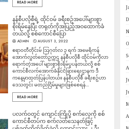
READ MORE
J
နန်စီပလိုစီရဲ့ ထိုင်ဝမ် ခရီးစဥ်အပေါ်များစွာ
D
စိုးရိမ်နေပြီး တရုတ်ကိုအပြည့်အဝထောက်ခံ
N
တယ်လို့ စစ်ကောင်စီပြော
ADMIN
AUGUST 3, 2022
O
ဧရာဝတီတိုင်းမ် သြဂုတ်လ ၃ ရက် အမေရိကန်
S
အောက်လွှတ်တော်ဥက္ကဌ နန်စီပလိုစီ ထိုင်ဝမ်ကိုလာ
ရောက်တဲ့အပေါ် များစွာစိုးရိမ်ပူပန်တယ်လို့ စစ်
A
ကောင်စီလက်အောက်ခံနိုင်ငံခြားရေးဌာနက ဒီ
ကနေ့မှာထုတ်ပြန်ပါတယ်။ နန်စီပလိုစီ ခရီးစဥ်ဟာ
J
ဒေသတွင်း မတည်ငြိမ်မှုများဖြစ်စေရန်...
J
READ MORE
M
ပလက်ဝတွင် ကျောင်းကြိုပို့ စက်လှေကို စစ်
A
ကောင်စီတပ်က စက်လတ်သေနတ်ဖြင့်
ပစ်ခတ်တိုက်ခိုက်ခဲ့လို့ ကျောင်းသား ၂ ဦး
M