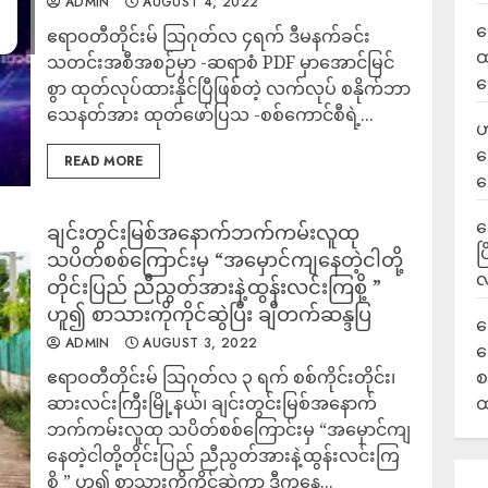
ADMIN
AUGUST 4, 2022
လ
ဧရာဝတီတိုင်းမ် သြဂုတ်လ ၄ရက် ဒီမနက်ခင်း
ထ
သတင်းအစီအစဉ်မှာ -ဆရာစံ PDF မှာအောင်မြင်
ရ
စွာ ထုတ်လုပ်ထားနိုင်ပြီဖြစ်တဲ့ လက်လုပ် စနိုက်ဘာ
သေနတ်အား ထုတ်ဖော်ပြသ -စစ်ကောင်စီရဲ့...
ဟ
ဒ
READ MORE
ပ
‎
ချင်းတွင်းမြစ်အနောက်ဘက်ကမ်းလူထု
ပ
သပိတ်စစ်ကြောင်းမှ “အမှောင်ကျနေတဲ့ငါတို့
လ
တိုင်းပြည် ညီညွတ်အားနဲ့ထွန်းလင်းကြစို့ ”
ဟူ၍ စာသားကိုကိုင်ဆွဲပြီး ချီတက်ဆန္ဒပြ
ရ
ADMIN
AUGUST 3, 2022
လ
ဧရာဝတီတိုင်းမ် သြဂုတ်လ ၃ ရက် စစ်ကိုင်းတိုင်း၊
စ
ဆားလင်းကြီးမြို့နယ်၊ ချင်းတွင်းမြစ်အနောက်
ထ
ဘက်ကမ်းလူထု သပိတ်စစ်ကြောင်းမှ “အမှောင်ကျ
နေတဲ့ငါတို့တိုင်းပြည် ညီညွတ်အားနဲ့ထွန်းလင်းကြ
စို့ ” ဟူ၍ စာသားကိုကိုင်ဆွဲကာ ဒီကနေ့...