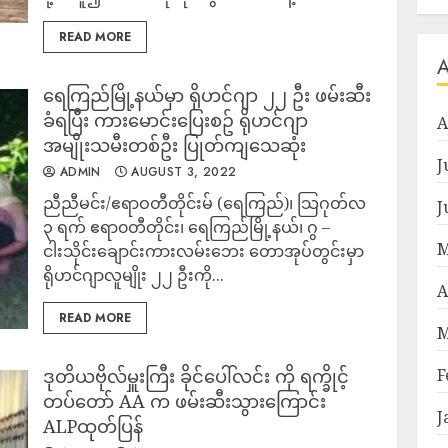
READ MORE
ရေကြည်မြို့နယ်မှာ ရိုဟင်ဂျာ ၂၂ ဦး ဖမ်းဆီး
ခံရပြီး ကားမောင်းပြေးစဥ် ရိုဟင်ဂျာ
A
အမျိုးသမီးတစ်ဦး ပြုတ်ကျသေဆုံး
J
ADMIN
AUGUST 3, 2022
ညီညီမင်း/ဧရာဝတီတိုင်းမ် (ရေကြည်)၊ သြဂုတ်လ
J
၃ ရက် ဧရာ၀တီတိုင်း၊ ရေကြည်မြို့နယ်၊ ဂွ –
M
ငါးသိုင်းချောင်းကားလမ်းဘေး တောအုပ်တွင်းမှာ
ရိုဟင်ဂျာလူမျိုး ၂၂ ဦးကို...
A
READ MORE
M
ဒုတိယဗိုလ်မှူးကြီး ခိုင်ပေါ်လင်း ကို ရက္ခိုင့်
F
တပ်တော် AA က ဖမ်းဆီးသွားကြောင်း
J
ALPထုတ်ပြန်