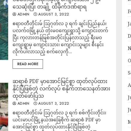
သေဆုံးပြီး တချို့ ထိခိုက်ဒဏ်ရာရ
F
ADMIN
AUGUST 3, 2022
ဧရာဝတီတိုင်းမ် ဩဂုတ်လ ၃ ရက် ချင်းပြည်နယ်၊
J
ပလက်ဝမြို့နယ် တုံးမဝကျေးရွာသို့ ကျောင်းတက်
D
ပြီး ကုလားတန်မြစ်အတိုင်းပြန်လာသည့် ရီးမဝ
ကျေးရွာမှ ကျောင်းသား၊ ကျောင်းသူများ စီးနင်း
N
လိုက်ပါလာသည့် စက်လှေကို...
O
READ MORE
S
ဆရာစံ PDF မှာအောင်မြင်စ္စာ ထုတ်လုပ်ထား
A
နိုင်ပြီဖြစ်တဲ့ လက်လုပ် စနိုက်ဘာသေနတ်အား
ထုတ်ဖော်ပြသ
J
ADMIN
AUGUST 3, 2022
J
ဧရာဝတီတိုင်းမ် သြဂုတ်လ ၃ ရက် စစ်ကိုင်းတိုင်း၊
ယင်းမာပင်မြို့နယ်အခြေစိုက် ဆရာစံ PDF မှာ
M
အောင်မြင်စ္စာ ထုတ်လုပ်ထားနိုင်ပြီဖြစ်တဲ့