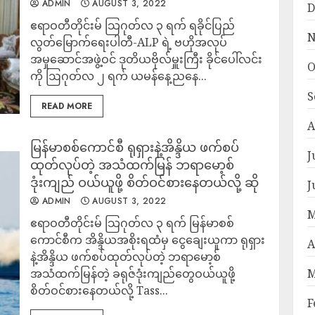
ADMIN
AUGUST 3, 2022
D
ဧရာဝတီတိုင်းမ် သြဂုတ်လ ၃ ရက် ရခိုင်ပြည်
N
လွတ်မြောက်ရေးပါတီ-ALP ရဲ့ ဗဟိုအလုပ်
အမှုဆောင်အဖွဲ့ဝင် ဒုတိယဗိုလ်မှူးကြီး ခိုင်ပေါ်လင်း
O
ကို ဩဂုတ်လ ၂ ရက် ယမန်နေ့ညနေ...
S
READ MORE
A
မြန်မာစစ်ကောင်စီ ရုရှားနဲ့အိန္ဒိယ ဖက်စပ်
J
ထုတ်လုပ်တဲ့ အသံထက်မြန် ဘရာမော့စ်
ဒုံးကျည် ဝယ်ယူဖို့ စိတ်ဝင်စားနေတယ်လို့ ဆို
J
ADMIN
AUGUST 3, 2022
M
ဧရာဝတီတိုင်းမ် သြဂုတ်လ ၃ ရက် မြန်မာစစ်
ကောင်စီက အိန္ဒိယအစိုးရထံမှ ငွေချေးယူကာ ရုရှား
A
နဲ့အိန္ဒိယ ဖက်စပ်ထုတ်လုပ်တဲ့ ဘရာမော့စ်
အသံထက်မြန်တဲ့ ခရုဇ်ဒုံးကျည်တွေဝယ်ယူဖို့
M
စိတ်ဝင်စားနေတယ်လို့ Tass...
F