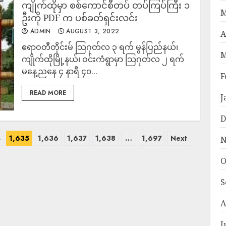
ကျိုက်ထိုမှာ စစ်ကောင်စီတပ် တပ်ကြပ်ကြီး ၁
M
ဦးကို PDF က ပစ်ခတ်ရှင်းလင်း
ADMIN
AUGUST 3, 2022
A
ဧရာဝတီတိုင်းမ် သြဂုတ်လ ၃ ရက် မွန်ပြည်နယ်၊
M
ကျိုက်ထိုမြို့နယ်၊ ဝင်းကံရွာမှာ သြဂုတ်လ ၂ ရက်
မနေ့ညနေ ၄ နာရီ ၄၀...
F
READ MORE
J
D
4
1,635
1,636
1,637
1,638
…
1,697
Next
N
O
S
A
J