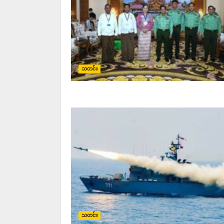
သတင်း
သတင်း