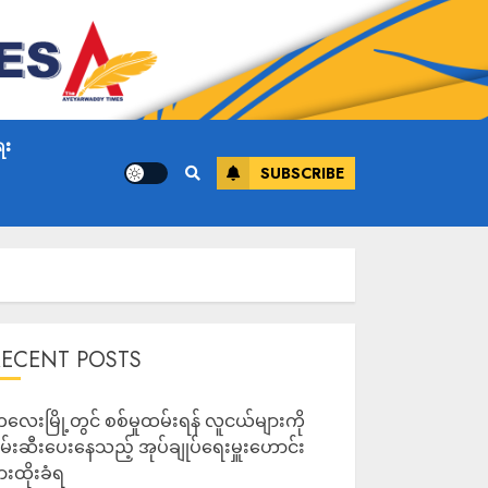
ေး
SUBSCRIBE
RECENT POSTS
လေးမြို့တွင် စစ်မှုထမ်းရန် လူငယ်များကို
မ်းဆီးပေးနေသည့် အုပ်ချုပ်ရေးမှူးဟောင်း
ားထိုးခံရ