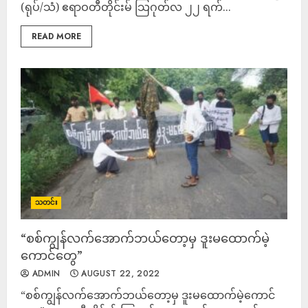
(ရုပ်/သံ) ဧရာဝတီတိုင်းမ် သြဂုတ်လ ၂၂ ရက်...
READ MORE
သတင်း
“စစ်ကျွန်လက်အောက်ဘယ်တော့မှ ဒူးမထောက်မဲ့
ကောင်တွေ”
ADMIN
AUGUST 22, 2022
“စစ်ကျွန်လက်အောက်ဘယ်တော့မှ ဒူးမထောက်မဲ့ကောင်