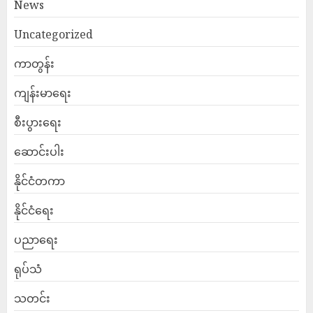
News
Uncategorized
ကာတွန်း
ကျန်းမာရေး
စီးပွားရေး
ဆောင်းပါး
နိုင်ငံတကာ
နိုင်ငံရေး
ပညာရေး
ရုပ်သံ
သတင်း