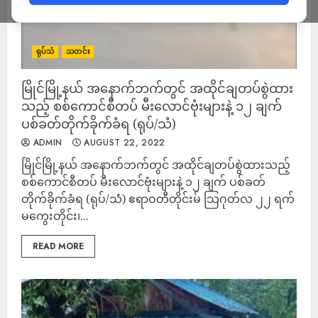
ရုပ်သံ
သတင်း
မြိုင်မြို့နယ် အနောက်ဘက်တွင် အထိုင်ချတပ်စွဲထား
သည့် စစ်ကောင်စီတပ် မီးလောင်ဗုံးများနဲ့ ၁၂ ချက်
ပစ်ခတ်တိုက်ခိုက်ခံရ (ရုပ်/သံ)
ADMIN
AUGUST 22, 2022
မြိုင်မြို့နယ် အနောက်ဘက်တွင် အထိုင်ချတပ်စွဲထားသည့်
စစ်ကောင်စီတပ် မီးလောင်ဗုံးများနဲ့ ၁၂ ချက် ပစ်ခတ်
တိုက်ခိုက်ခံရ (ရုပ်/သံ) ဧရာဝတီတိုင်းမ် သြဂုတ်လ ၂၂ ရက်
မကွေးတိုင်း၊...
READ MORE