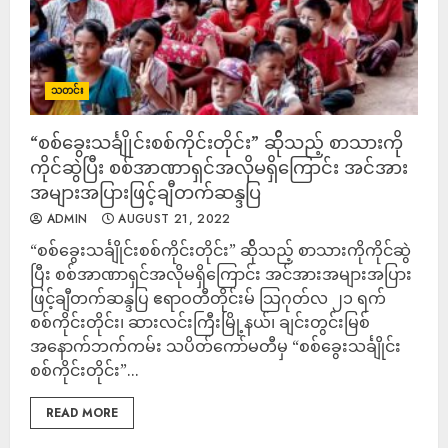
သတင်း
“စစ်ခွေးသင်္ချိုင်းစစ်ကိုင်းတိုင်း” ဆ်ိုသည့် စာသားကို
ကိုင်ဆွဲပြီး စစ်အာဏာရှင်အလိုမရှိကြောင်း အင်အား
အများအပြားဖြင့်ချီတက်ဆန္ဒပြ
ADMIN
AUGUST 21, 2022
“စစ်ခွေးသင်္ချိုင်းစစ်ကိုင်းတိုင်း” ဆ်ိုသည့် စာသားကိုကိုင်ဆွဲ
ပြီး စစ်အာဏာရှင်အလိုမရှိကြောင်း အင်အားအများအပြား
ဖြင့်ချီတက်ဆန္ဒပြ ဧရာဝတီတိုင်းမ် သြဂုတ်လ ၂၁ ရက်
စစ်ကိုင်းတိုင်း၊ ဆားလင်းကြီးမြို့နယ်၊ ချင်းတွင်းမြစ်
အနောက်ဘက်ကမ်း သပိတ်ကော်မတီမှ “စစ်ခွေးသင်္ချိုင်း
စစ်ကိုင်းတိုင်း”...
READ MORE