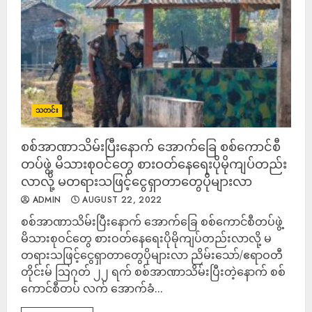
သတင်း
စစ်အာဏာသိမ်းပြီးနောက် အောက်ခြေ စစ်ကောင်စီ
တပ်ဖွဲ့ မိသားစုဝင်တွေ စားဝတ်နေရေးပိုမိုကျပ်တည်း
လာလို့ မတရားသဖြင့်ငွေရှာတာတွေပိုများလာ
ADMIN
AUGUST 22, 2022
စစ်အာဏာသိမ်းပြီးနောက် အောက်ခြေ စစ်ကောင်စီတပ်ဖွဲ့
မိသားစုဝင်တွေ စားဝတ်နေရေးပိုမိုကျပ်တည်းလာလို့ မ
တရားသဖြင့်ငွေရှာတာတွေပိုများလာ ညိမ်းသော်/ဧရာဝတီ
တိုင်းမ် သြဂုတ် ၂၂ ရက် စစ်အာဏာသိမ်းပြီးတဲ့နောက် စစ်
ကောင်စီတပ် လက် အောက်ခံ...