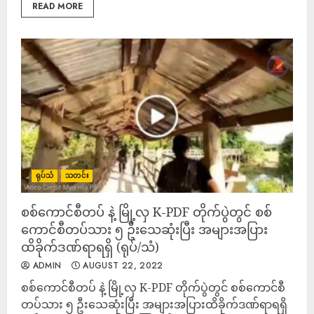
READ MORE
ရုပ်သံ
သတင်း
စစ်ကောင်စီတပ် နဲ့ မြို့လှ K-PDF တိုက်ပွဲတွင် စစ်
ကောင်စီတပ်သား ၅ ဦးသေဆုံးပြီး အများအပြား
ထိခိုက်ဒဏ်ရာရရှိ (ရုပ်/သံ)
ADMIN
AUGUST 22, 2022
စစ်ကောင်စီတပ် နဲ့ မြို့လှ K-PDF တိုက်ပွဲတွင် စစ်ကောင်စီ
တပ်သား ၅ ဦးသေဆုံးပြီး အများအပြားထိခိုက်ဒဏ်ရာရရှိ