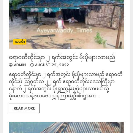
သတင်း
ဧရာဝတီတိုင်းမှာ ၂ ရက်အတွင်း မိုးပိုများလာမည်
ADMIN
AUGUST 22, 2022
ဧရာဝတီတိုင်းမှာ ၂ ရက်အတွင်း မိုးပိုများလာမည် ဧရာဝတီ
တိုင်းမ် ဩဂုတ်လ ၂၂ ရက် ဧရာဝတီတိုင်းဒေသကြီးမှာ
နောက် ၂ ရက်အတွင်း မိုးရွာသွန်းမှုပိုများလာမယ်လို့
မိုးလေဝသနဲ့ဇလဗေဒညွှန်ကြားမှုဦးစီးဌာနက...
READ MORE