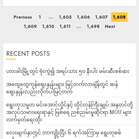
Previous
1
…
1,605
1,606
1,607
1,608
1,609
1,610
1,611
…
1,698
Next
RECENT POSTS
ဟားခါးမြို့တွင် ဗုံးကွဲ၍ အရပ်သား ၅၀ နီးပါး ဖမ်းဆီးစစ်ဆး
အထွေထွေကုန်ဈေးနှုန်းများ မြင့်တက်လာချိန်တွင် ဆန်
ဈေးနှုန်းလည်းလိုက်ပါမြင့်တက်
ရွေးတုသမ္မတ မင်းအောင်လှိုင်နှင့် ထိုင်းဝန်ကြီးချုပ် အနုတင်တို့
အလုပ်သမားရေးရာနှင့် မြစ်ရေ ညစ်ညမ်းမှုဆိုင်ရာ MOU များ
လက်မှတ်ရေးထိုး
လေးမျက်နှာတွင် တာကျိုးပြီး ၆ ရက်အကြာမှ ရွေးတုစစ်