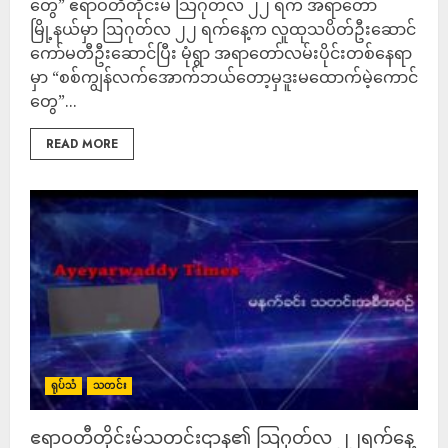
တွေ” ဧရာဝတီတိုင်းမ် သြဂုတ်လ ၂၂ ရက် အရာတော်
မြို့နယ်မှာ ​ဩဂုတ်လ ၂၂ ရက်နေ့က လူထုသပိတ်ဦးဆောင်
ကော်မတီဦးဆောင်ပြီး မုံရွာ အရာတော်လမ်းပိုင်းတစ်နေရာ
မှာ “စစ်ကျွန်လက်အောက်ဘယ်တော့မှဒူးမထောက်မဲ့ကောင်
တွေ”...
READ MORE
ရုပ်သံ
သတင်း
ဧရာဝတီတိုင်းမ်သတင်းဌာန၏ သြဂုတ်လ ၂၂ရက်နေ့