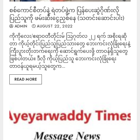
စစ်ကောင်စီတပ်နဲ့ ရဲတပ်ဖွဲ့က ပြန်ပေးဆွဲဂိုဏ်းလို
ပြည်သူကို ဖမ်းဆီးငွေညှစ်နေ (သတင်းဆောင်းပါး)
ADMIN
AUGUST 22, 2022
ကိုကိုလေး/ဧရာဝတီတိုင်းမ် သြဂုတ်လ ၂၂ ရက် အစိုးရဆို
တာ ကိုယ့်တိုင်းပြည်သူပြည်သားတွေ ဘေးကင်းလုံခြုံရေးနဲ့
ကြီးပွားတိုးတက်ရေးကို ဆောင်ရွက်ပေးဖို့ တာဝန်ရှိသူတွေ
ဖြစ်ပါတယ်။ ဒီလို ကိုယ့်ပြည်သူ ဘေးကင်းလုံခြုံရေး
တာဝန်ယူရမယ့်သူတွေက...
READ MORE