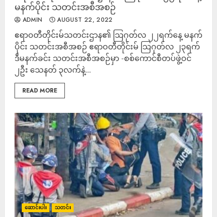
မနက်ပိုင်း သတင်းအစီအစဉ်
ADMIN
AUGUST 22, 2022
ဧရာဝတီတိုင်းမ်သတင်းဌာန၏ သြဂုတ်လ ၂၂ရက်နေ့ မနက်
ပိုင်း သတင်းအစီအစဉ် ဧရာဝတီတိုင်းမ် သြဂုတ်လ ၂၃ရက်
ဒီမနက်ခင်း သတင်းအစီအစဉ်မှာ -စစ်ကောင်စီတပ်ဖွဲ့ဝင်
၂ဦး သေနတ် ၃လက်နဲ့...
READ MORE
ဆောင်းပါး
သတင်း