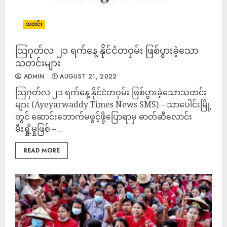
သတင်း
သြဂုတ်လ ၂၁ ရက်နေ့ နိုင်ငံတဝှမ်း ဖြစ်ပွားခဲ့သော
သတင်းများ
ADMIN
AUGUST 21, 2022
သြဂုတ်လ ၂၁ ရက်နေ့ နိုင်ငံတဝှမ်း ဖြစ်ပွားခဲ့သောသတင်း
များ (Ayeyarwaddy Times News SMS) – သာပေါင်းမြို့
တွင် ဆောင်းဘောက်မဖွင့်ဖို့ပြောရာမှ ဓာတ်ဆီလောင်း
မီးရှို့မှုဖြစ် –...
READ MORE