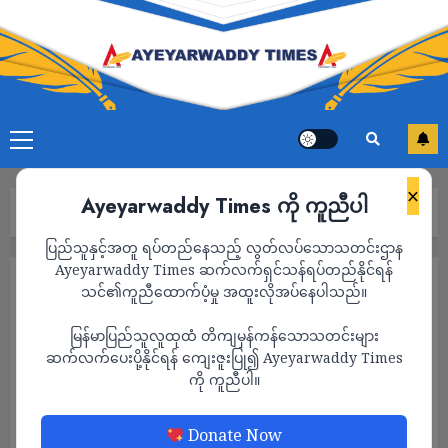
×
Ayeyarwaddy Times ကို ကူညီပါ
Home
သတင်း
Page 1,608
ပြည်သူနှင့်အတူ ရပ်တည်နေသည့် လွတ်လပ်သောသတင်းဌာန
Ayeyarwaddy Times ဆက်လက်ရှင်သန်ရပ်တည်နိုင်ရန်
သတင်း
သင်၏ကူညီထောက်ပံ့မှု အထူးလိုအပ်နေပါသည်။
မြန်မာပြည်သူလူထုထံ တိကျမှန်ကန်သောသတင်းများ
ဆက်လက်ပေးပို့နိုင်ရန် ကျေးဇူးပြု၍ Ayeyarwaddy Times
ကို ကူညီပါ။
Donate Now