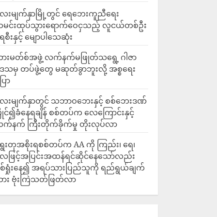
ေးမျက်နှာမြို့တွင် ရေဘေးကူညီရေး
မင်းထုပ်သွားရောက်ဝေငှသည့် လူငယ်တစ်ဦး
ေစီးနှင့် မျောပါသေဆုံး
ားမတ်စ်အဖွဲ့ လက်နက်မဖြုတ်သရွေ့ ဂါဇာ
ေသမှ တပ်ဖွဲ့တွေ မဆုတ်ခွာဘူးလို့ အစ္စရေး
ြော
လေးမျက်နှာတွင် သဘာဝဘေးနှင့် စစ်ဘေးဒဏ်
ြိုင်၍ခံနေရချိန် စစ်တပ်က လေကြောင်းနှင့်
က်နက် ကြီးတိုက်ခိုက်မှု တိုးလုပ်လာ
ွေးတုအစိုးရစစ်တပ်က AA ကို ကြည်း၊ ရေ၊
ေဖြင့်အပြင်းအထန်ရင်ဆိုင်နေသော်လည်း
စ်ရှုံးနေ၍ အရပ်သားပြည်သူကို ရည်ရွယ်ချက်
ား ဗုံးကြဲသတ်ဖြတ်လာ