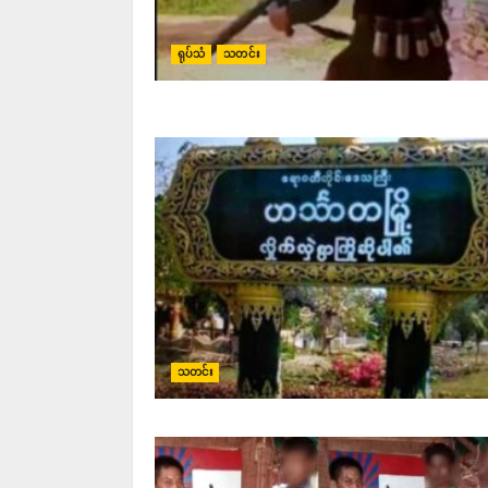
ရုပ်သံ
သတင်း
သတင်း