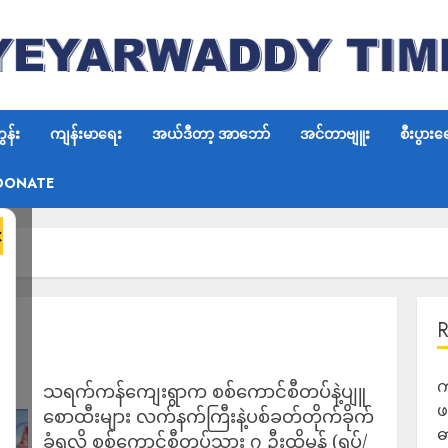
န်း
ကျန်းမာရေး
အယ်ဒီတာ့ အာဘော်
အင်တာဗျူး
စီးပွားရ
DONATE
×
က
သရက်ကန်ကျေးရွာက စစ်ကောင်စီတပ်နဲ့ပျူ
ဖ
စောထီးများ လက်နက်ကြီးနဲ့ပစ်ခတ်တိုက်ခိုက်
ဓ
ခံရလို့ စစ်ကောင်စီတပ်သား ၇ ဦးထိမှန် (ရုပ်/