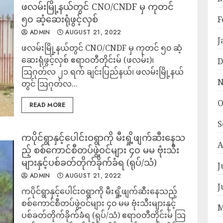
ဖလမ်းမြို့နယ်တွင် CNO/CNDF မှ ကုတင်
၅၀ ဆံ့ဆေးရုံဖွင့်လှစ်
F
ADMIN
AUGUST 21, 2022
J
ဖလမ်းမြို့နယ်တွင် CNO/CNDF မှ ကုတင် ၅၀ ဆံ့
ဆေးရုံဖွင့်လှစ် ဧရာဝတီတိုင်းမ် (ဖလမ်း)၊
D
ဩဂုတ်လ ၂၁ ရက် ချင်းပြည်နယ်၊ ဖလမ်းမြို့နယ်
N
တွင် ဩဂုတ်လ...
O
READ MORE
S
ကပိုင်ရွာနှင့်ပေါင်းဝရွာကို မီးရှို့ဖျက်ဆီးနေသ
A
ည့် စစ်ကောင်စီတပ်ဖွဲ့ဝင်များ ၄၀ မမ ဗုံးသီး
များနှင့်ပစ်ခတ်တိုက်ခိုက်ခံရ (ရုပ်/သံ)
J
ADMIN
AUGUST 21, 2022
J
ကပိုင်ရွာနှင့်ပေါင်းဝရွာကို မီးရှို့ဖျက်ဆီးနေသည့်
စစ်ကောင်စီတပ်ဖွဲ့ဝင်များ ၄၀ မမ ဗုံးသီးများနှင့်
M
ပစ်ခတ်တိုက်ခိုက်ခံရ (ရုပ်/သံ) ဧရာဝတီတိုင်းမ် သြ