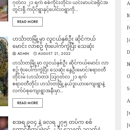
ဂုတ်လ ၂၁ ရက် စစ်ကိုင်းတိုင်း၊ ယင်းမာပင်ခရိုင်အ
A
တွင်းရှ်ိ ကပိုင်ရွာနှင့်ပေါင်းဝရွာကို...
M
READ MORE
F
ဟင်္သာတမြို့မှာ လူငယ်နှစ်ဦး ဆိုင်ကယ်
J
မောင်း လာစဥ် ဗုံးပေါက်ကွဲပြီး သေဆုံး
D
ADMIN
AUGUST 21, 2022
ဟင်္သာတမြို့မှာ လူငယ်နှစ်ဦး ဆိုင်ကယ်မောင်း လာ
N
စဥ် ဗုံးပေါက်ကွဲပြီး သေဆုံး နွေဦးမောင်/ဧရာဝတီ
O
တိုင်းမ် (ဟင်္သာတ)၊ သြဂုတ်လ ၂၁ ရက်
ဧရာဝတီတိုင်း ဟင်္သာတမြို့နယ်ဒူးယားကျေးရွာနဲ့
S
လက်ပံစုကျေးရွာအနီးမှာ...
A
READ MORE
J
စအရ ၉၀၄ နဲ့ ခလရ ၂၇၅ တပ်က စစ်
J
ကောင်စီတပ်ဖွဲ့ဝင် ၂ ဦး သေနတ် ၃လက်နဲ့