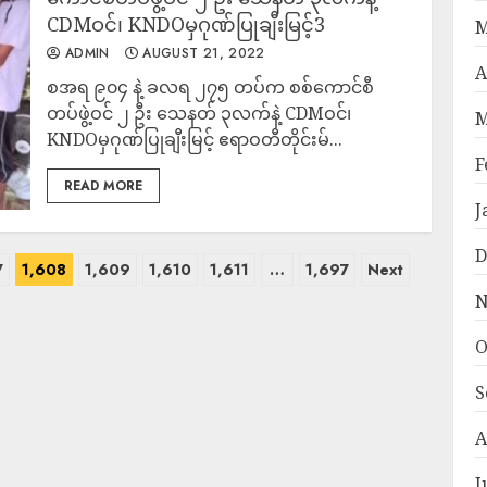
CDMဝင်၊ KNDOမှဂုဏ်ပြုချီးမြင့်3
M
ADMIN
AUGUST 21, 2022
A
စအရ ၉၀၄ နဲ့ ခလရ ၂၇၅ တပ်က စစ်ကောင်စီ
တပ်ဖွဲ့ဝင် ၂ ဦး သေနတ် ၃လက်နဲ့ CDMဝင်၊
M
KNDOမှဂုဏ်ပြုချီးမြင့် ဧရာဝတီတိုင်းမ်...
F
READ MORE
J
D
7
1,608
1,609
1,610
1,611
…
1,697
Next
N
O
S
A
J