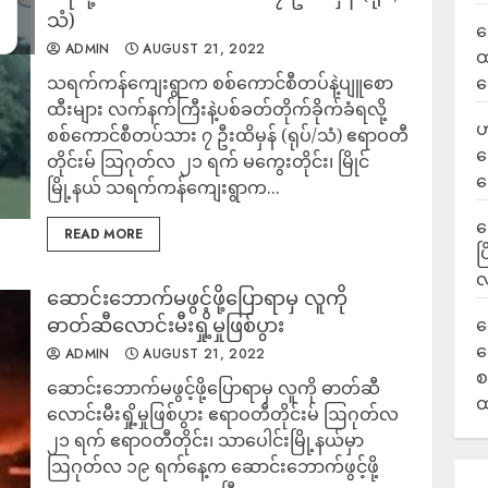
သံ)
လ
ADMIN
AUGUST 21, 2022
ထ
သရက်ကန်ကျေးရွာက စစ်ကောင်စီတပ်နဲ့ပျူစော
ရ
ထီးများ လက်နက်ကြီးနဲ့ပစ်ခတ်တိုက်ခိုက်ခံရလို့
ဟ
စစ်ကောင်စီတပ်သား ၇ ဦးထိမှန် (ရုပ်/သံ) ဧရာဝတီ
ဒ
တိုင်းမ် သြဂုတ်လ ၂၁ ရက် မကွေးတိုင်း၊ မြိုင်
ပ
မြို့နယ် သရက်ကန်ကျေးရွာက...
‎
READ MORE
ပ
လ
ဆောင်းဘောက်မဖွင့်ဖို့ပြောရာမှ လူကို
ဓာတ်ဆီလောင်းမီးရှို့မှုဖြစ်ပွား
ရ
လ
ADMIN
AUGUST 21, 2022
စ
ဆောင်းဘောက်မဖွင့်ဖို့ပြောရာမှ လူကို ဓာတ်ဆီ
ထ
လောင်းမီးရှို့မှုဖြစ်ပွား ဧရာဝတီတိုင်းမ် ဩဂုတ်လ
၂၁ ရက် ဧရာဝတီတိုင်း၊ သာပေါင်းမြို့နယ်မှာ
ဩဂုတ်လ ၁၉ ရက်နေ့က ဆောင်းဘောက်ဖွင့်ဖို့