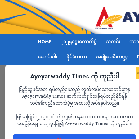
HOME
၂၀၂၅ရွေးကောက်ပွဲ
သတင်း
ကာတွ
ဆောင်းပါး
နိုင်ငံတကာ
အမျိုးသမီးကဏ္ဍ
Ayeyarwaddy Times ကို ကူညီပါ
Home
သတင်း
Page 1,608
ပြည်သူနှင့်အတူ ရပ်တည်နေသည့် လွတ်လပ်သောသတင်းဌာန
Ayeyarwaddy Times ဆက်လက်ရှင်သန်ရပ်တည်နိုင်ရန်
သတင်း
သင်၏ကူညီထောက်ပံ့မှု အထူးလိုအပ်နေပါသည်။
မြန်မာပြည်သူလူထုထံ တိကျမှန်ကန်သောသတင်းများ ဆက်လက်
ပေးပို့နိုင်ရန် ကျေးဇူးပြု၍ Ayeyarwaddy Times ကို ကူညီပါ။