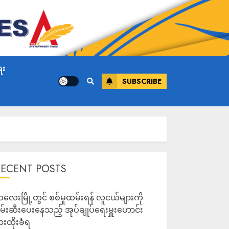
ေး
SUBSCRIBE
RECENT POSTS
လေးမြို့တွင် စစ်မှုထမ်းရန် လူငယ်များကို
မ်းဆီးပေးနေသည့် အုပ်ချုပ်ရေးမှူးဟောင်း
ားထိုးခံရ