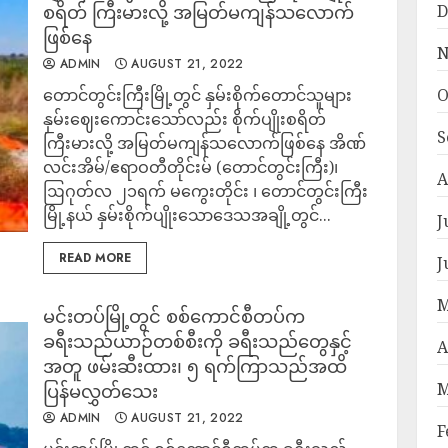
စရိတ် ကြီးမားလို့ အမြတ်မကျန်သလောက်
D
ဖြစ်နေ
N
ADMIN
AUGUST 21, 2022
တောင်တွင်းကြီးမြို့တွင် နှမ်းစိုက်တောင်သူများ
O
နှမ်းဈေးကောင်းသော်လည်း စိုက်ပျိုးစရိတ်
S
ကြီးမားလို့ အမြတ်မကျန်သလောက်ဖြစ်နေ အိဏ်
လင်းအိမ်/ဧရာဝတီတိုင်းမ် (တောင်တွင်းကြီး)၊
A
ဩဂုတ်လ ၂၁ရက် မကွေးတိုင်း ၊ တောင်တွင်းကြီး
မြို့နယ် နှမ်းစိုက်ပျိုးသောဒေသအချို့တွင်...
J
READ MORE
J
M
မင်းတပ်မြို့တွင် စစ်ကောင်စီတပ်က
ခရီးသည်ယာဉ်တစ်စီးကို ခရီးသည်တွေနှင့်
A
အတူ ဖမ်းဆီးထား၊ ၅ ရက်ကြာသည်အထိ
M
ပြန်မလွှတ်သေး
ADMIN
AUGUST 21, 2022
F