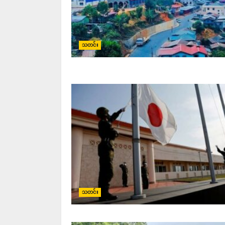
သတင်း
သတင်း