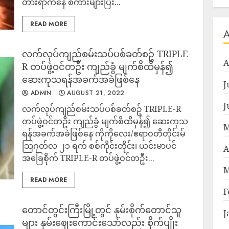
တားရာကနေ စကားများပြီး...
READ MORE
လက်လုပ်ကျည်စမ်းသပ်ပစ်ခတ်စဥ် TRIPLE-
A
R တပ်ဖွဲ့ဝင်တဦး ကျည်ခွံ မျက်စိထိမှန်၍
ဆေးကုသရန်အခက်အခဲဖြစ်နေ
J
ADMIN
AUGUST 21, 2022
J
လက်လုပ်ကျည်စမ်းသပ်ပစ်ခတ်စဥ် TRIPLE-R
တပ်ဖွဲ့ဝင်တဦး ကျည်ခွံ မျက်စိထိမှန်၍ ဆေးကုသ
M
ရန်အခက်အခဲဖြစ်နေ ကိုကိုလေး/ဧရာဝတီတိုင်းမ်
သြဂုတ်လ ၂၁ ရက် စစ်ကိုင်းတိုင်း၊ ယင်းမာပင်
A
အခြေစိုက် TRIPLE-R တပ်ဖွဲ့ဝင်တဦး...
M
READ MORE
F
တောင်တွင်းကြီးမြို့တွင် နှမ်းစိုက်တောင်သူ
J
များ နှမ်းဈေးကောင်းသော်လည်း စိုက်ပျိုး