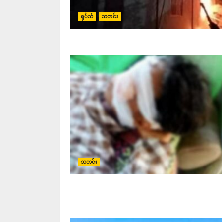
ရုပ်သံ
သတင်း
သတင်း