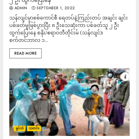
ADMIN
SEPTEMBER 1, 2022
သန်လျင်မှာစစ်ကောင်စီ ရေတပ်နဲ့ကြည်းတပ် အချင်း ချင်း
ပစ်ခတ်မှုဖြစ်ပွားပြီး ၈ ဦးသေဆုံးကာ ပစ်ခတ်သူ ၂ ဦး
ထွက်ပြေးနေ စနိုး/ဧရာဝတီတိုင်းမ် (သန်လျင်)၊
စက်တင်ဘာလ ၁...
READ MORE
ရုပ်သံ
သတင်း