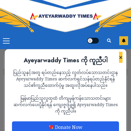
×
Ayeyarwaddy Times ကို ကူညီပါ
Home
သတင်း
Page 1,590
ပြည်သူနှင့်အတူ ရပ်တည်နေသည့် လွတ်လပ်သောသတင်းဌာန
Ayeyarwaddy Times ဆက်လက်ရှင်သန်ရပ်တည်နိုင်ရန်
သတင်း
သင်၏ကူညီထောက်ပံ့မှု အထူးလိုအပ်နေပါသည်။
မြန်မာပြည်သူလူထုထံ တိကျမှန်ကန်သောသတင်းများ
ဆက်လက်ပေးပို့နိုင်ရန် ကျေးဇူးပြု၍ Ayeyarwaddy Times
ကို ကူညီပါ။
Donate Now