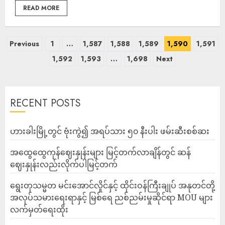
READ MORE
Previous
1
…
1,587
1,588
1,589
1,590
1,591
1,592
1,593
…
1,698
Next
RECENT POSTS
ဟားခါးမြို့တွင် ဗုံးကွဲ၍ အရပ်သား ၅၀ နီးပါး ဖမ်းဆီးစစ်ဆး
အထွေထွေကုန်ဈေးနှုန်းများ မြင့်တက်လာချိန်တွင် ဆန်
ဈေးနှုန်းလည်းလိုက်ပါမြင့်တက်
ရွေးတုသမ္မတ မင်းအောင်လှိုင်နှင့် ထိုင်းဝန်ကြီးချုပ် အနုတင်တို့
အလုပ်သမားရေးရာနှင့် မြစ်ရေ ညစ်ညမ်းမှုဆိုင်ရာ MOU များ
လက်မှတ်ရေးထိုး