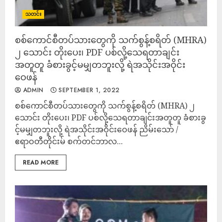
သတင်း
စစ်ကောင်စီတပ်သားတွေကို သက်စွန့်စရိတ် (MHRA)
၂ သောင်း တိုးပေး၊ PDF ပစ်လို့သေရတာချင်း
အတူတူ ခံစားခွင့်မမျှတဘူးလို့ ရဲအသိုင်းအဝိုင်း
ဝေဖန်
ADMIN
SEPTEMBER 1, 2022
စစ်ကောင်စီတပ်သားတွေကို သက်စွန့်စရိတ် (MHRA) ၂
သောင်း တိုးပေး၊ PDF ပစ်လို့သေရတာချင်းအတူတူ ခံစားခွ
င့်မမျှတဘူးလို့ ရဲအသိုင်းအဝိုင်းဝေဖန် ညိမ်းသော် /
ဧရာဝတီတိုင်းမ် စက်တင်ဘာလ...
READ MORE