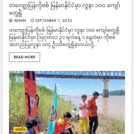
တကျော့ပြန်ကိုဗစ် မြန်မာနိုင်ငံမှာ လူနာ ၁၀၀ ကျော်
တွေ့ရှိ
ADMIN
SEPTEMBER 1, 2022
တကျော့ပြန်ကိုဗစ် မြန်မာနိုင်ငံမှာ လူနာ ၁၀၀ ကျော်တွေ့ရှိ
မြန်မာနိုင်ငံမှာ ဩဂုတ်လ ၃၁ ရက်နေ့ ၁ နေ့ထဲမှာ ကိုဗစ်
အတည်ပြုလူနာ ၁၀၄ ဦးထိတွေ့ရှိခဲ့တယ်လို့...
READ MORE
သတင်း