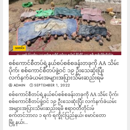
သတင်း
စစ်ကောင်စီတပ်ရဲ့နယ်စပ်စစ်စခန်းတခုကို AA သိမ်း
ပိုက်၊ စစ်ကောင်စီတပ်ဖွဲ့ဝင် ၁၉ ဦးသေဆုံးပြီး
လက်နက်ခဲယမ်းအများအပြားသိမ်းဆည်းရမိ
ADMIN
SEPTEMBER 1, 2022
စစ်ကောင်စီတပ်ရဲ့နယ်စပ်စစ်စခန်းတခုကို AA သိမ်း ပိုက်၊
စစ်ကောင်စီတပ်ဖွဲ့ဝင် ၁၉ ဦးသေဆုံးပြီး လက်နက်ခဲယမ်း
အများအပြားသိမ်းဆည်းရမိ ဧရာဝတီတိုင်းမ်
စက်တင်ဘာလ ၁ ရက် ရက္ခိုင်ပြည်နယ်၊ မောင်တော
မြို့နယ်၊...