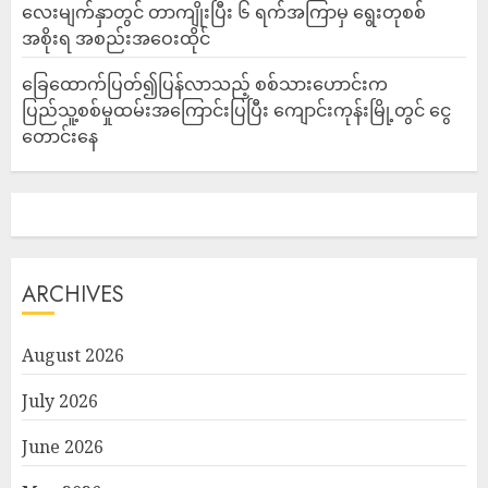
လေးမျက်နှာတွင် တာကျိုးပြီး ၆ ရက်အကြာမှ ရွေးတုစစ်
အစိုးရ အစည်းအဝေးထိုင်
ခြေထောက်ပြတ်၍ပြန်လာသည့် စစ်သားဟောင်းက
ပြည်သူ့စစ်မှုထမ်းအကြောင်းပြပြီး ကျောင်းကုန်းမြို့တွင် ငွေ
တောင်းနေ
ARCHIVES
August 2026
July 2026
June 2026