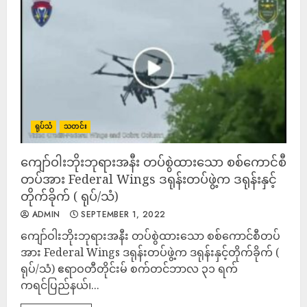
ရုပ်သံ
သတင်း
ကျော်ဝါးဘိုးဘုရားအနီး တပ်စွဲထားသော စစ်ကောင်စီ
တပ်အား Federal Wings ဒရုန်းတပ်ဖွဲ့က ဒရုန်းနှင့်
တိုက်ခိုက် ( ရုပ်/သံ)
ADMIN
SEPTEMBER 1, 2022
ကျော်ဝါးဘိုးဘုရားအနီး တပ်စွဲထားသော စစ်ကောင်စီတပ်
အား Federal Wings ဒရုန်းတပ်ဖွဲ့က ဒရုန်းနှင့်တိုက်ခိုက် (
ရုပ်/သံ) ဧရာဝတီတိုင်းမ် စက်တင်ဘာလ ၃၁ ရက်
ကရင်ပြည်နယ်၊...