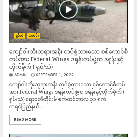
ရုပ်သံ
သတင်း
ကျော်ဝါးဘိုးဘုရားအနီး တပ်စွဲထားသော စစ်ကောင်စီ
တပ်အား Federal Wings ဒရုန်းတပ်ဖွဲ့က ဒရုန်းနှင့်
တိုက်ခိုက် ( ရုပ်/သံ)
ADMIN
SEPTEMBER 1, 2022
ကျော်ဝါးဘိုးဘုရားအနီး တပ်စွဲထားသော စစ်ကောင်စီတပ်
အား Federal Wings ဒရုန်းတပ်ဖွဲ့က ဒရုန်းနှင့်တိုက်ခိုက် (
ရုပ်/သံ) ဧရာဝတီတိုင်းမ် စက်တင်ဘာလ ၃၁ ရက်
ကရင်ပြည်နယ်၊...
READ MORE