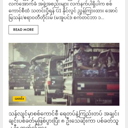
လက်အောက်ခံ အဖွဲ့အစည်းများ လက်နက်ပါရှိပါက စစ်
ကောင်စီထံ သတင်းပို့ရန် G1 နိုင်လွင် ညွှန်ကြားထား အောင်
မြသန်း/ဧရာဝတီတိုင်းမ် (မအူပင်)၊ စက်တင်ဘာ ၁...
READ MORE
သတင်း
သန်လျင်မှာစစ်ကောင်စီ ရေတပ်နဲ့ကြည်းတပ် အချင်း
ချင်းပစ်ခတ်မှုဖြစ်ပွားပြီး ၈ ဦးသေဆုံးကာ ပစ်ခတ်သူ
၂ ဦး ထွက်ပြေးနေ