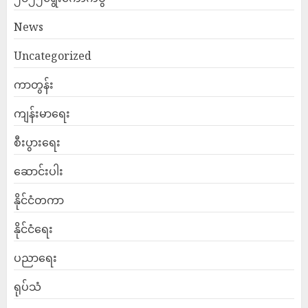
News
Uncategorized
ကာတွန်း
ကျန်းမာရေး
စီးပွားရေး
ဆောင်းပါး
နိုင်ငံတကာ
နိုင်ငံရေး
ပညာရေး
ရုပ်သံ