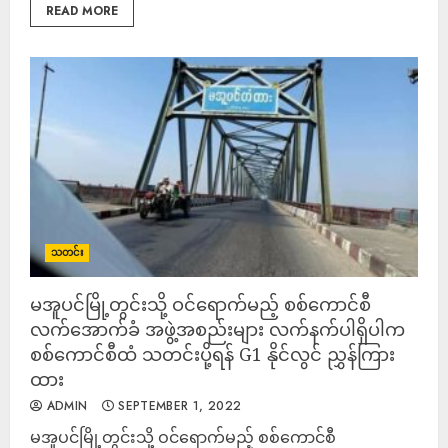
READ MORE
သတင်း
မအူပင်မြို့တွင်းသို့ ဝင်ရောက်မည့် စစ်ကောင်စီ
လက်အောက်ခံ အဖွဲ့အစည်းများ လက်နက်ပါရှိပါက
စစ်ကောင်စီထံ သတင်းပို့ရန် G1 နိုင်လွင် ညွှန်ကြား
ထား
ADMIN
SEPTEMBER 1, 2022
မအူပင်မြို့တွင်းသို့ ဝင်ရောက်မည့် စစ်ကောင်စီ