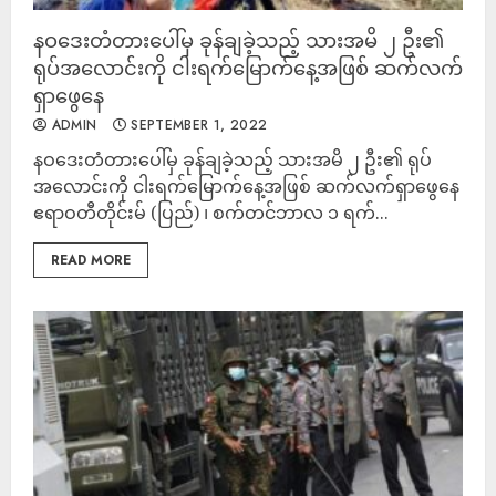
နဝဒေးတံတားပေါ်မှ ခုန်ချခဲ့သည့် သားအမိ ၂ ဦး၏
ရုပ်အလောင်းကို ငါးရက်မြောက်နေ့အဖြစ် ဆက်လက်
ရှာဖွေနေ
ADMIN
SEPTEMBER 1, 2022
နဝဒေးတံတားပေါ်မှ ခုန်ချခဲ့သည့် သားအမိ ၂ ဦး၏ ရုပ်
အလောင်းကို ငါးရက်မြောက်နေ့အဖြစ် ဆက်လက်ရှာဖွေနေ
ဧရာဝတီတိုင်းမ် (ပြည်) ၊ စက်တင်ဘာလ ၁ ရက်...
READ MORE