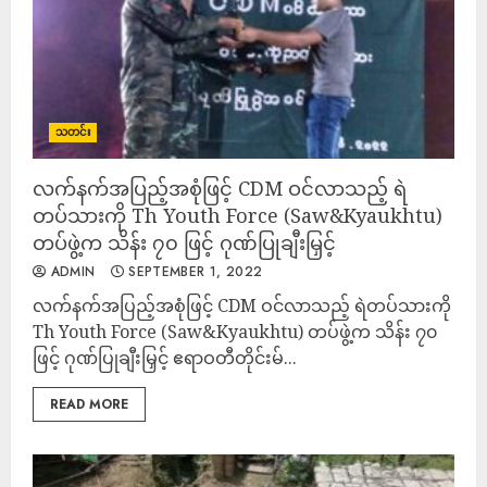
သတင်း
လက်နက်အပြည့်အစုံဖြင့် CDM ဝင်လာသည့် ရဲ
တပ်သားကို Th Youth Force (Saw&Kyaukhtu)
တပ်ဖွဲ့က သိန်း ၇၀ ဖြင့် ဂုဏ်ပြုချီးမြှင့်
ADMIN
SEPTEMBER 1, 2022
လက်နက်အပြည့်အစုံဖြင့် CDM ဝင်လာသည့် ရဲတပ်သားကို
Th Youth Force (Saw&Kyaukhtu) တပ်ဖွဲ့က သိန်း ၇၀
ဖြင့် ဂုဏ်ပြုချီးမြှင့် ဧရာဝတီတိုင်းမ်...
READ MORE