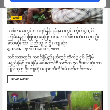
သတင်း
တစ်လအတွင်း ကရင်နီပြည်နယ်တွင် တိုက်ပွဲ ၄၆
ကြိမ်မနည်းဖြစ်ပွားခဲ့ပြီး စစ်ကောင်စီဘက်က ၄၀ ဦး
သေဆုံးကာ ပြည်သူ ၅ ဦး ကျဆုံး
ADMIN
SEPTEMBER 1, 2022
တစ်လအတွင်း ကရင်နီပြည်နယ်တွင် တိုက်ပွဲ ၄၆ ကြိမ်
မနည်းဖြစ်ပွားခဲ့ပြီး စစ်ကောင်စီဘက်က ၄၀ ဦးသေဆုံးကာ
ပြည်သူ ၅ ဦး ကျဆုံး ဧရာဝတီတိုင်းမ် စက်တင်ဘာလ...
READ MORE