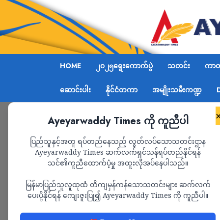
HOME
၂၀၂၅ရွေးကောက်ပွဲ
သတင်း
ကာတွ
ဆောင်းပါး
နိုင်ငံတကာ
အမျိုးသမီးကဏ္ဍ
Ayeyarwaddy Times ကို ကူညီပါ
Home
သတင်း
Page 1,589
ပြည်သူနှင့်အတူ ရပ်တည်နေသည့် လွတ်လပ်သောသတင်းဌာန
Ayeyarwaddy Times ဆက်လက်ရှင်သန်ရပ်တည်နိုင်ရန်
သတင်း
သင်၏ကူညီထောက်ပံ့မှု အထူးလိုအပ်နေပါသည်။
မြန်မာပြည်သူလူထုထံ တိကျမှန်ကန်သောသတင်းများ ဆက်လက်
ပေးပို့နိုင်ရန် ကျေးဇူးပြု၍ Ayeyarwaddy Times ကို ကူညီပါ။