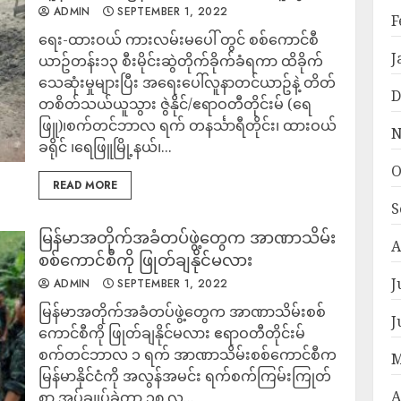
ADMIN
SEPTEMBER 1, 2022
F
ရေး-ထားဝယ် ကားလမ်းမပေါ် တွင် စစ်ကောင်စီ
J
ယာဥ်တန်း၁၃ စီးမိုင်းဆွဲတိုက်ခိုက်ခံရကာ ထိခိုက်
သေဆုံးမှုများပြီး အရေးပေါ်လူနာတင်ယာဥ်နဲ့ တိတ်
D
တစိတ်သယ်ယူသွား ဇွဲနိုင်/ဧရာဝတီတိုင်းမ် (ရေ
ဖြူ)၊စက်တင်ဘာလ ရက် တနင်္သာရီတိုင်း၊ ထားဝယ်
N
ခရိုင် ၊ရေဖြူမြို့နယ်၊...
O
READ MORE
S
မြန်မာအတိုက်အခံတပ်ဖွဲ့တွေက အာဏာသိမ်း
A
စစ်ကောင်စီကို ဖြုတ်ချနိုင်မလား
J
ADMIN
SEPTEMBER 1, 2022
မြန်မာအတိုက်အခံတပ်ဖွဲ့တွေက အာဏာသိမ်းစစ်
J
ကောင်စီကို ဖြုတ်ချနိုင်မလား ဧရာဝတီတိုင်းမ်
စက်တင်ဘာလ ၁ ရက် အာဏာသိမ်းစစ်ကောင်စီက
M
မြန်မာနိုင်ငံကို အလွန်အမင်း ရက်စက်ကြမ်းကြုတ်
A
စွာ အုပ်ချုပ်ခဲ့တာ ၁၈ လ...