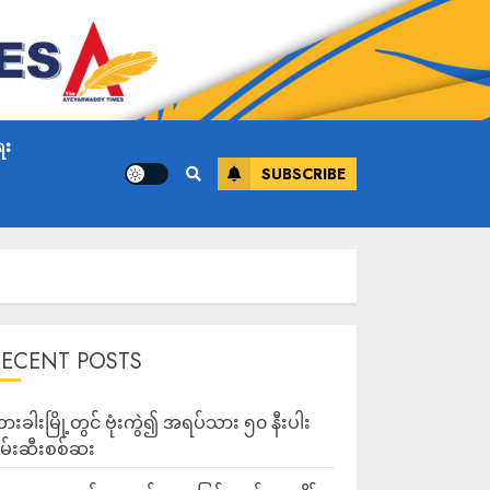
ေး
SUBSCRIBE
RECENT POSTS
ားခါးမြို့တွင် ဗုံးကွဲ၍ အရပ်သား ၅၀ နီးပါး
မ်းဆီးစစ်ဆး