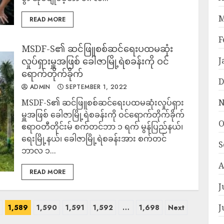
M
READ MORE
F
MSDF-S၏ ဆင်ဖြူစစ်ဆင်ရေးပထမဆုံး
လှုပ်ရှားမှူအဖြစ် ခေါဇာမြို့ရဲစခန်းကို ဝင်
J
ရောက်တိုက်ခိုက်
D
ADMIN
SEPTEMBER 1, 2022
MSDF-S၏ ဆင်ဖြူစစ်ဆင်ရေးပထမဆုံးလှုပ်ရှား
N
မှူအဖြစ် ခေါဇာမြို့ရဲစခန်းကို ဝင်ရောက်တိုက်ခိုက်
O
ဧရာဝတီတိုင်းမ် စက်တင်ဘာ ၁ ရက် မွန်ပြည်နယ်၊
ရေးမြို့နယ်၊ ခေါဇာမြို့ရဲစခန်းအား စက်တင်
S
ဘာလ ၁...
A
READ MORE
J
J
1,589
1,590
1,591
1,592
…
1,698
Next