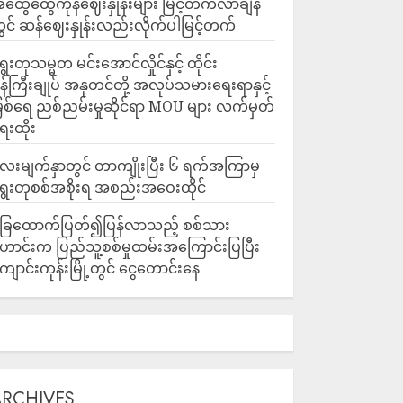
ထွေထွေကုန်ဈေးနှုန်းများ မြင့်တက်လာချိန်
ွင် ဆန်ဈေးနှုန်းလည်းလိုက်ပါမြင့်တက်
ွေးတုသမ္မတ မင်းအောင်လှိုင်နှင့် ထိုင်း
န်ကြီးချုပ် အနုတင်တို့ အလုပ်သမားရေးရာနှင့်
ြစ်ရေ ညစ်ညမ်းမှုဆိုင်ရာ MOU များ လက်မှတ်
ေးထိုး
ေးမျက်နှာတွင် တာကျိုးပြီး ၆ ရက်အကြာမှ
ွေးတုစစ်အစိုးရ အစည်းအဝေးထိုင်
ြေထောက်ပြတ်၍ပြန်လာသည့် စစ်သား
ောင်းက ပြည်သူ့စစ်မှုထမ်းအကြောင်းပြပြီး
ျောင်းကုန်းမြို့တွင် ငွေတောင်းနေ
ARCHIVES