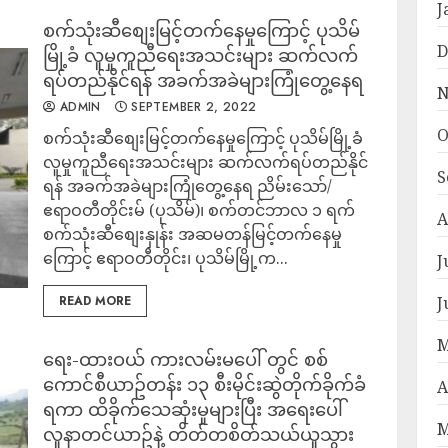
J
စက်သုံးဆီစျေးမြင့်တက်နေမှုကြောင့် ပုသိမ်
D
မြို့ခံ လူမှုကူညီရေးအသင်းများ ဆက်လက်
ရပ်တည်နိုင်ရန် အခက်အခဲများကြုံတွေ့နေရ
N
ADMIN
SEPTEMBER 2, 2022
O
စက်သုံးဆီစျေးမြင့်တက်နေမှုကြောင့် ပုသိမ်မြို့ခံ
လူမှုကူညီရေးအသင်းများ ဆက်လက်ရပ်တည်နိုင်
S
ရန် အခက်အခဲများကြုံတွေ့နေရ ညိမ်းသော်/
ဧရာဝတီတိုင်းမ် (ပုသိမ်)၊ စက်တင်ဘာလ ၁ ရက်
A
စက်သုံးဆီစျေးနှုန်း အဆမတန်မြင့်တက်နေမှု
ကြောင့် ဧရာဝတီတိုင်း၊ ပုသိမ်မြို့က...
J
READ MORE
J
M
ရေး-ထားဝယ် ကားလမ်းမပေါ် တွင် စစ်
ကောင်စီယာဥ်တန်း ၁၃ စီးမိုင်းဆွဲတိုက်ခိုက်ခံ
A
ရကာ ထိခိုက်သေဆုံးမှုများပြီး အရေးပေါ်
M
လူနာတင်ယာဥ်နဲ့ တိတ်တစိတ်သယ်ယူသွား