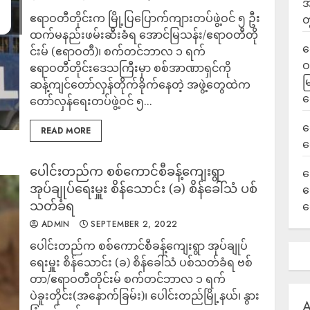
အ
ဧရာဝတီတိုင်းက မြို့ပြပြောက်ကျားတပ်ဖွဲ့ဝင် ၅ ဦး
တ
ထက်မနည်းဖမ်းဆီးခံရ အောင်မြသန်း/ဧရာဝတီတို
ရ
င်းမ် (ဧရာဝတီ)၊ စက်တင်ဘာလ ၁ ရက်
ဝ
ဧရာဝတီတိုင်းဒေသကြီးမှာ စစ်အာဏာရှင်ကို
မ
ဆန့်ကျင်တော်လှန်တိုက်ခိုက်နေတဲ့ အဖွဲ့တွေထဲက
ရ
တော်လှန်ရေးတပ်ဖွဲ့ဝင် ၅...
လ
READ MORE
ရ
ပေါင်းတည်က စစ်ကောင်စီခန့်ကျေးရွာ
ခ
အုပ်ချုပ်ရေးမှူး စိန်သောင်း (ခ) စိန်ခေါ်သံ ပစ်
ဟ
သတ်ခံရ
က
ADMIN
SEPTEMBER 2, 2022
ပေါင်းတည်က စစ်ကောင်စီခန့်ကျေးရွာ အုပ်ချုပ်
ရေးမှူး စိန်သောင်း (ခ) စိန်ခေါ်သံ ပစ်သတ်ခံရ ဗစ်
တာ/ဧရာဝတီတိုင်းမ် စက်တင်ဘာလ ၁ ရက်
ပဲခူးတိုင်း(အနောက်ခြမ်း)၊ ပေါင်းတည်မြို့နယ်၊ နွား