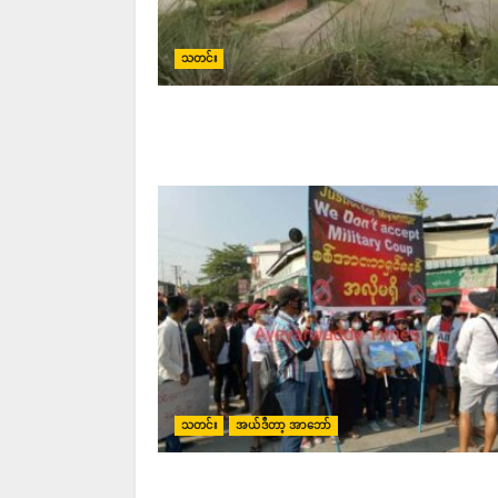
သတင်း
သတင်း
အယ်ဒီတာ့ အာဘော်