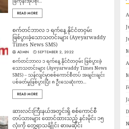
ခြံကုန်းအုပ်စု၊...
READ MORE
A
J
စက်တင်ဘာလ ၁ ရက်နေ့ နိုင်ငံတဝှမ်း
ဖြစ်ပွားခဲ့သောသတင်းများ (Ayeyarwaddy
J
Times News SMS)
M
ADMIN
SEPTEMBER 2, 2022
စက်တင်ဘာလ ၁ ရက်နေ့ နိုင်ငံတဝှမ်း ဖြစ်ပွားခဲ့
A
သောသတင်းများ (Ayeyarwaddy Times News
SMS) – သန်လျင်မှာစစ်ကောင်စီတပ် အချင်းချင်း
M
ပစ်ခတ်မှုဖြစ်ပွားပြီး ၈ ဦးသေဆုံးကာ...
F
READ MORE
J
ဆားလင်းကြီးနယ်အတွင်းရှိ စစ်ကောင်စီ
D
တပ်သားများ ထောင်ထားသည့် နင်းမိုင်း ၁၅
N
လုံးကို တွေ့ရာသင်္ချိုင်း ဓားမဆိုင်း