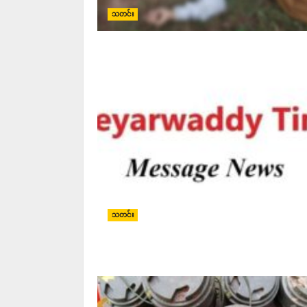
သတင်း
သတင်း