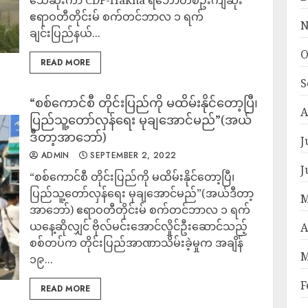
သေဆုံးကာ CDF-Hakha ရဲဘော်တစ်ဦးကျဆုံး
ဧရာဝတီတိုင်းမ် စက်တင်ဘာလ ၁ ရက်
N
ချင်းပြည်နယ်...
O
READ MORE
S
“စစ်ကောင်စီ တိုင်းပြည်ကို မထိမ်းနိုင်တော့ပြီ၊
A
ပြည်သူ့တော်လှန်ရေး မုချအောင်မည်”(အယ်
ဒီတာ့အာဘော်)
J
ADMIN
SEPTEMBER 2, 2022
J
“စစ်ကောင်စီ တိုင်းပြည်ကို မထိမ်းနိုင်တော့ပြီ၊
ပြည်သူ့တော်လှန်ရေး မုချအောင်မည်”(အယ်ဒီတာ့
M
အာဘော်) ဧရာဝတီတိုင်းမ် စက်တင်ဘာလ ၁ ရက်
ယနေ့ဆိုလျှင် ဗိုလ်မင်းအောင်လှိုင်ဦးဆောင်သည့်
A
စစ်တပ်က တိုင်းပြည်အာဏာသိမ်းခဲ့မှုက အချိန်
M
၁၉...
F
READ MORE