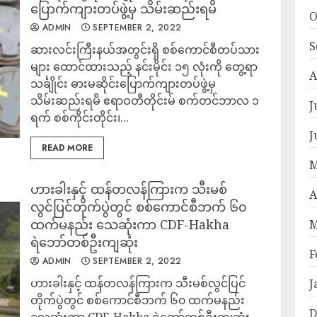
ပြောက်ကျားတပ်ဖွဲ့မှ သိမ်းဆည်းရမိ
O
ADMIN
SEPTEMBER 2, 2022
S
ဆားလင်းကြီးနယ်အတွင်းရှိ စစ်ကောင်စီတပ်သား
များ ထောင်ထားသည့် နင်းမိုင်း ၁၅ လုံးကို တွေ့ရာ
A
သင်္ချိုင်း ဓားမဆိုင်းပြောက်ကျားတပ်ဖွဲ့မှ
သိမ်းဆည်းရမိ ဧရာဝတီတိုင်းမ် စက်တင်ဘာလ ၁
J
ရက် စစ်ကိုင်းတိုင်း၊...
J
READ MORE
M
ဟားခါးနှင့် ထန်တလန်ကြားက သီးမစ်
A
လွင်ပြင်တိုက်ပွဲတွင် စစ်ကောင်စီဘက် ၆၀
ထက်မနည်း သေဆုံးကာ CDF-Hakha
M
ရဲဘော်တစ်ဦးကျဆုံး
F
ADMIN
SEPTEMBER 2, 2022
ဟားခါးနှင့် ထန်တလန်ကြားက သီးမစ်လွင်ပြင်
J
တိုက်ပွဲတွင် စစ်ကောင်စီဘက် ၆၀ ထက်မနည်း
D