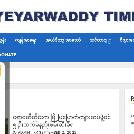
န်း
ကျန်းမာရေး
အယ်ဒီတာ့ အာဘော်
အင်တာဗျူး
စီးပွားရ
DONATE
×
ဟ
ဧရာဝတီတိုင်းက မြို့ပြပြောက်ကျားတပ်ဖွဲ့ဝင်
ဖ
၅ ဦးထက်မနည်းဖမ်းဆီးခံရ
ADMIN
SEPTEMBER 2, 2022