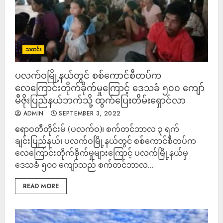
သတင်း
ပလက်ဝမြို့နယ်တွင် စစ်ကောင်စီတပ်က
လေကြောင်းတိုက်ခိုက်မှုကြောင့် ဒေသခံ ၅၀၀ ကျော်
မီဇိုးပြည်နယ်ဘက်သို့ ထွက်ပြေးတိမ်းရှောင်လာ
ADMIN
SEPTEMBER 3, 2022
ဧရာဝတီတိုင်းမ် (ပလက်ဝ)၊ စက်တင်ဘာလ ၃ ရက်
ချင်းပြည်နယ်၊ ပလက်ဝမြို့နယ်တွင် စစ်ကောင်စီတပ်က
လေကြောင်းတိုက်ခိုက်မှုများကြောင့် ပလက်မြို့နယ်မှ
ဒေသခံ ၅၀၀ ကျော်သည် စက်တင်ဘာလ...
READ MORE