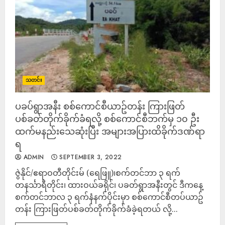
သတင်း
ပခပ်ရွာအနီး စစ်ကောင်စီယာဥ်တန်း ကြားဖြတ်
ပစ်ခတ်တိုက်ခိုက်ခံရလို့ စစ်ကောင်စီဘက်မှ ၁၀ ဦး
ထက်မနည်းသေဆုံးပြီး အများအပြားထိခိုက်ဒဏ်ရာ
ရ
ADMIN
SEPTEMBER 3, 2022
ဇွဲနိုင်/ဧရာဝတီတိုင်းမ် (ရေဖြူ)၊စက်တင်ဘာ ၃ ရက်
တနင်္သာရီတိုင်း၊ ထားဝယ်ခရိုင်၊ ပခတ်ရွာအနီးတွင် ဒီကနေ့
စက်တင်ဘာလ ၃ ရက်နံနက်ပိုင်းမှာ စစ်ကောင်စီတပ်ယာဥ်
တန်း ကြားဖြတ်ပစ်ခတ်တိုက်ခိုက်ခံခဲ့ရတယ် လို့...