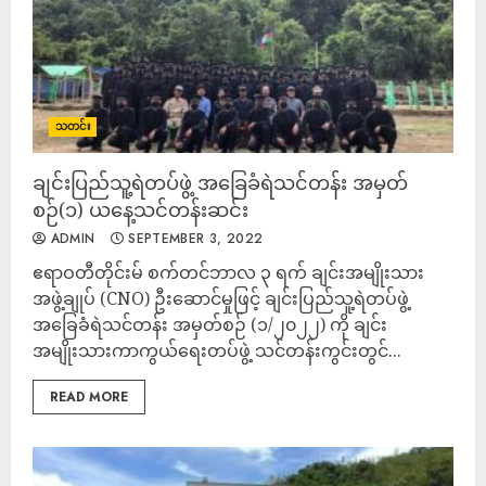
သတင်း
ချင်းပြည်သူ့ရဲတပ်ဖွဲ့ အခြေခံရဲသင်တန်း အမှတ်
စဉ်(၁) ယနေ့သင်တန်းဆင်း
ADMIN
SEPTEMBER 3, 2022
ဧရာဝတီတိုင်းမ် စက်တင်ဘာလ ၃ ရက် ချင်းအမျိုးသား
အဖွဲ့ချုပ် (CNO) ဦးဆောင်မှုဖြင့် ချင်းပြည်သူ့ရဲတပ်ဖွဲ့
အခြေခံရဲသင်တန်း အမှတ်စဉ် (၁/၂၀၂၂) ကို ချင်း
အမျိုးသားကာကွယ်ရေးတပ်ဖွဲ့ သင်တန်းကွင်းတွင်...
READ MORE