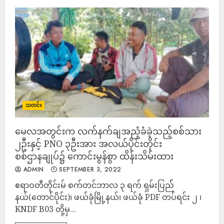
သတင်း
မေလအတွင်းက လက်နက်ချအညံ့ခံခဲ့သည့်စစ်သား
၂ဦးနှင့် PNO ၃ဦးအား အလယ်ပိုင်းတိုင်း
စစ်ဌာနချုပ်၌ ကောင်းမွန်စွာ ထိန်းသိမ်းထား
ADMIN
SEPTEMBER 3, 2022
ဧရာဝတီတိုင်းမ် စက်တင်ဘာလ ၃ ရက် ရှမ်းပြည််
နယ်(တောင်ပိုင်း)၊ ဖယ်ခုံမြို့နယ်၊ ဖယ်ခုံ PDF တပ်ရင်း ၂ ၊
KNDF B03 တို့မှ...