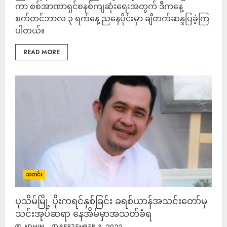
ကာ စစ်အာဏာရှင်စနစ်ကျဆုံးရေးအတွက် ဒီကနေ့
စက်တင်ဘာလ ၃ ရက်နေ့ ညနေပိုင်းမှာ ချီတက်ဆန္ဒပြခဲ့ကြ
ပါတယ်။
READ MORE
သတင်း
ပုသိမ်မြို့ ပိုးကရင်နှစ်ခြင်း ခရစ်ယာန်အသင်းတော်မှ
သင်းအုပ်ဆရာ နေအိမ်မှာအသတ်ခံရ