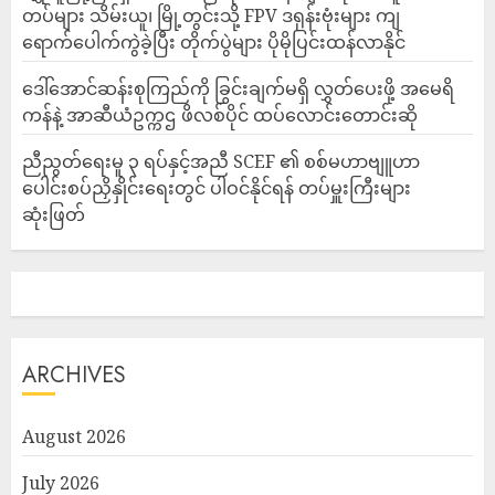
တပ်များ သိမ်းယူ၊ မြို့တွင်းသို့ FPV ဒရုန်းဗုံးများ ကျ
ရောက်ပေါက်ကွဲခဲ့ပြီး တိုက်ပွဲများ ပိုမိုပြင်းထန်လာနိုင်
ဒေါ်အောင်ဆန်းစုကြည်ကို ခြွင်းချက်မရှိ လွှတ်ပေးဖို့ အမေရိ
ကန်နဲ့ အာဆီယံဥက္ကဌ ဖိလစ်ပိုင် ထပ်လောင်းတောင်းဆို
ညီညွတ်ရေးမူ ၃ ရပ်နှင့်အညီ SCEF ၏ စစ်မဟာဗျူဟာ
ပေါင်းစပ်ညှိနှိုင်းရေးတွင် ပါဝင်နိုင်ရန် တပ်မှူးကြီးများ
ဆုံးဖြတ်
ARCHIVES
August 2026
July 2026