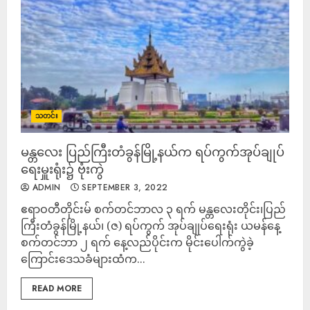
သတင်း
မန္တလေး ပြည်ကြီးတံခွန်မြို့နယ်က ရပ်ကွက်အုပ်ချုပ်
ရေးမှူးရုံး၌ ဗုံးကွဲ
ADMIN
SEPTEMBER 3, 2022
ဧရာဝတီတိုင်းမ် စက်တင်ဘာလ ၃ ရက် မန္တလေးတိုင်း​၊ပြည်
ကြီးတံခွန်မြို့နယ်၊ (ဇ) ရပ်ကွက် အုပ်ချုပ်ရေးရုံး ယမန်နေ့
စက်တင်ဘာ ၂ ရက် နေ့လည်ပိုင်းက မိုင်းပေါက်ကွဲခဲ့
ကြောင်းဒေသခံများထံက...
READ MORE