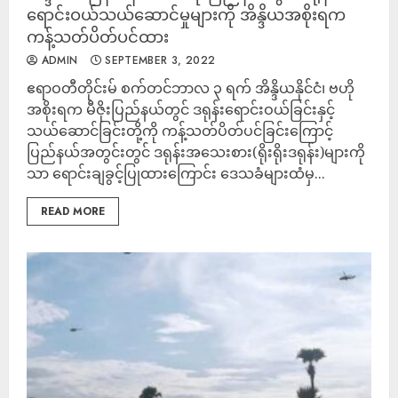
ရောင်းဝယ်သယ်ဆောင်မှုများကို အိန္ဒိယအစိုးရက
ကန့်သတ်ပိတ်ပင်ထား
ADMIN
SEPTEMBER 3, 2022
ဧရာဝတီတိုင်းမ် စက်တင်ဘာလ ၃ ရက် အိန္ဒိယနိုင်ငံ၊ ဗဟို
အစိုးရက မီဇိုးပြည်နယ်တွင် ဒရုန်းရောင်းဝယ်ခြင်းနှင့်
သယ်ဆောင်ခြင်းတို့ကို ကန့်သတ်ပိတ်ပင်ခြင်းကြောင့်
ပြည်နယ်အတွင်းတွင် ဒရုန်းအသေးစား(ရိုးရိုးဒရုန်း)များကို
သာ ရောင်းချခွင့်ပြုထားကြောင်း ဒေသခံများထံမှ...
READ MORE