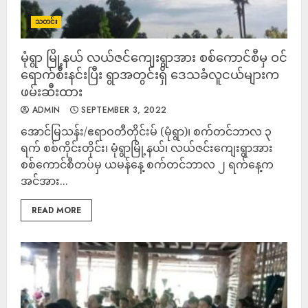
သတင်း
မုံရွာ မြို့နယ် လယ်ဇင်ကျေးရွာအား စစ်ကောင်စီမှ ဝင်
ရောက်စီးနင်းပြီး ရွာအတွင်းရှိ ဒေသခံလူငယ်များက
ဖမ်းဆီးထား
ADMIN
SEPTEMBER 3, 2022
အောင်မြသန်း/ဧရာဝတီတိုင်းမ် (မုံရွာ)၊ စက်တင်ဘာလ ၃
ရက် စစ်ကိုင်းတိုင်း၊ မုံရွာမြို့နယ်၊ လယ်ဇင်းကျေးရွာအား
စစ်ကောင်စီတပ်မှ ယမန်နေ့ စက်တင်ဘာလ ၂ ရက်နေ့က
အင်အား...
READ MORE