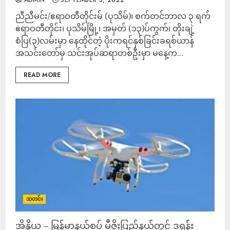
ADMIN
SEPTEMBER 3, 2022
ညီညီမင်း/ဧရာဝတီတိုင်းမ် (ပုသိမ်)၊ စက်တင်ဘာလ ၃ ရက်
ဧရာဝတီတိုင်း၊ ပုသိမ်မြို့၊ အမှတ် (၁၃)ပ်ကွက်၊ တိုးချဲ့
စံပြ(၃)လမ်းမှာ နေထိုင်တဲ့ ပိုးကရင်နှစ်ခြင်းခရစ်ယာန်
အသင်းတော်မှ သင်းအုပ်ဆရာတစ်ဦးမှာ မနေ့က...
READ MORE
သတင်း
အိန္ဒိယ – မြန်မာနယ်စပ် မီဇိုးပြည်နယ်တွင် ဒရုန်း