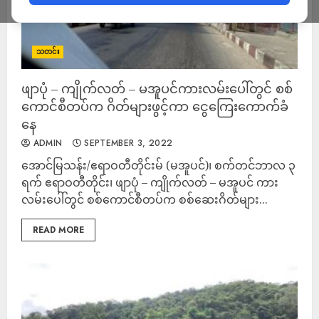
သတင်း
ဖျာပုံ – ကျိုက်လတ် – မအူပင်ကားလမ်းပေါ်တွင် စစ်
ကောင်စီတပ်က ဂိတ်များဖွင့်ကာ ငွေကြေးကောက်ခံ
နေ
ADMIN
SEPTEMBER 3, 2022
အောင်မြသန်း/ဧရာဝတီတိုင်းမ် (မအူပင်)၊ စက်တင်ဘာလ ၃
ရက် ဧရာဝတီတိုင်း၊ ဖျာပုံ – ကျိုက်လတ် – မအူပင် ကား
လမ်းပေါ်တွင် စစ်ကောင်စီတပ်က စစ်ဆေးဂိတ်များ...
READ MORE