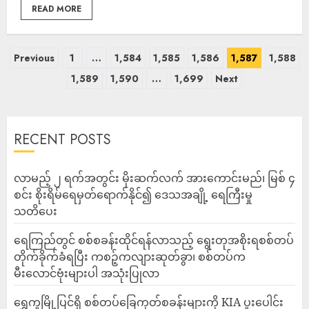
READ MORE
Previous
1
…
1,584
1,585
1,586
1,587
1,588
1,589
1,590
…
1,699
Next
RECENT POSTS
လာမည့် ၂ ရက်အတွင်း မိုးဆက်လက် အားကောင်းမည်၊ မြစ် ၄
စင်း စိုးရိမ်ရေမှတ်ရောက်နိုင်၍ ဒေသအချို့ ရေကြီးမှု
သတိပေး
ရေကြည်တွင် စစ်စခန်းထိုင်ရန်လာသည့် ရွေးတုအစိုးရစစ်တပ်
တိုက်ခိုက်ခံရပြီး ကစဉ့်ကလျားဆုတ်ခွာ၊ စစ်တပ်က
မီးလောင်ဗုံးများပါ အသုံးပြုလာ
‎ရွှေကူမြို့ပြင်ရှိ စစ်တပ်ခြေကုတ်စခန်းများကို KIA ပူးပေါင်း