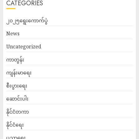
CATEGORIES
၂၀၂၅ရွေးကောက်ပွဲ
News
Uncategorized
ကာတွန်း
ကျန်းမာရေး
စီးပွားရေး
ဆောင်းပါး
နိုင်ငံတကာ
နိုင်ငံရေး
ပညာရေး