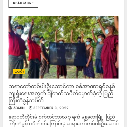
READ MORE
သတင်း
ဆရာတော်တစ်ပါးဦးဆောင်ကာ စစ်အာဏာရှင်စနစ်
ကျရှုံးရေးအတွက် ချီတတ်သပိတ်မှောက်ခဲ့တဲ့ ပြည်
ကြီးတံခွန်သပိတ်
ADMIN
SEPTEMBER 3, 2022
ဧရာဝတီတိုင်းမ် စက်တင်ဘာလ ၃ ရက် မန္တလေးမြို့၊ ပြည်
ကြီးတံခွန်သပိတ်စစ်ကြောင်းမှ ဆရာတော်တစ်ပါးဦးဆောင်