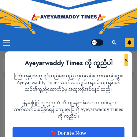
×
Ayeyarwaddy Times ကို ကူညီပါ
Home
သတင်း
Page 1,587
ပြည်သူနှင့်အတူ ရပ်တည်နေသည့် လွတ်လပ်သောသတင်းဌာန
Ayeyarwaddy Times ဆက်လက်ရှင်သန်ရပ်တည်နိုင်ရန်
သတင်း
သင်၏ကူညီထောက်ပံ့မှု အထူးလိုအပ်နေပါသည်။
မြန်မာပြည်သူလူထုထံ တိကျမှန်ကန်သောသတင်းများ
ဆက်လက်ပေးပို့နိုင်ရန် ကျေးဇူးပြု၍ Ayeyarwaddy Times
ကို ကူညီပါ။
Donate Now