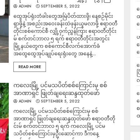
ADMIN
SEPTEMBER 5, 2022
လ
ထွေအုပ်ရုံးတံခါးတွေအမြဲပိတ်ထားဖို့၊ နေ့စဉ်မိုင်း
ထ
ရှာဖို့နဲ့ အစည်းအဝေးခန်းထဲဖုန်းယူမလာဖို့ ဧရာ၀တီ
ရ
တိုင်းစစ်ကောင်စီ လျှို့၀ှက်ညွှန်ကြား ဧရာ၀တီတိုင်း
ဟ
မ် စက်တင်ဘာလ ၅ ရက် ဧရာ၀တီတိုင်းအတွင်း
ဒ
မြို့နယ်တွေက စစ်ကောင်စီလက်အောက်ခံ
ပ
အထွေထွေအုပ်ချုပ်ရေးရုံးတွေ အနေနဲ့...
‎
READ MORE
ပ
လ
ကလေးမြို့ ပင်မသပိတ်စစ်ကြောင်းမှ စစ်
အာဏာရှင် ဖြုတ်ချရေးဆန္ဒထုတ်ဖော်
ရ
လ
ADMIN
SEPTEMBER 5, 2022
စ
ကလေးမြို့ ပင်မသပိတ်စစ်ကြောင်းမှ စစ်
ထ
အာဏာရှင် ဖြုတ်ချရေးဆန္ဒထုတ်ဖော် ဧရာဝတီတို
င်းမ် စက်တင်ဘာလ ၅ ရက် ကလေးမြို့ ပင်မ
သပိတ်စစ်ကြောင်းမှဦးဆောင်ကာ ဒီက​နေ့