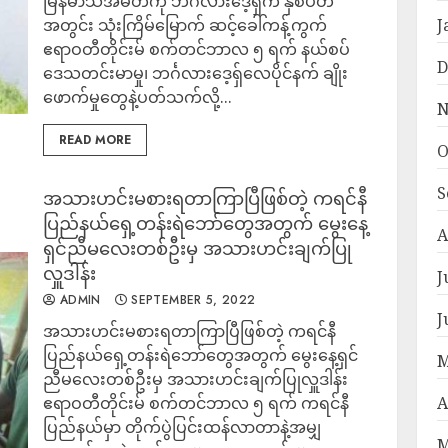
မြန်မာသံအမတ်ကို ဘင်္ဂလားဒေ့ရှ်က နှစ်ပတ်
အတွင်း သုံးကြိမ်မြောက် ဆင့်ခေါ်ကန့်ကွက်
J
ဧရာဝတီတိုင်းမ် စက်တင်ဘာလ ၅ ရက် နယ်စပ်
D
ဒေသတင်းမာမှု၊ ဘင်္ဂလားဒေ့ရှ်လေပိုင်နက် ချိုး
ဖောက်မှုတွေနဲ့ပတ်သက်လို့...
N
READ MORE
O
S
အသားဟင်းမစားရတာကြာပြီဖြစ်တဲ့ ကရင်နီ
ပြည်နယ်ရှေ့တန်းရဲဘော်တွေအတွက် မွေးနေ့
A
ရှင်ညီမလေးတစ်ဦးမှ အသားဟင်းချက်ပြု
လှူဒါန်း
J
ADMIN
SEPTEMBER 5, 2022
J
အသားဟင်းမစားရတာကြာပြီဖြစ်တဲ့ ကရင်နီ
ပြည်နယ်ရှေ့တန်းရဲဘော်တွေအတွက် မွေးနေ့ရှင်
M
ညီမလေးတစ်ဦးမှ အသားဟင်းချက်ပြုလှူဒါန်း
ဧရာဝတီတိုင်းမ် စက်တင်ဘာလ ၅ ရက် ကရင်နီ
A
ပြည်နယ်မှာ တိုက်ပွဲပြင်းထန်လာတာနဲ့အမျှ
M