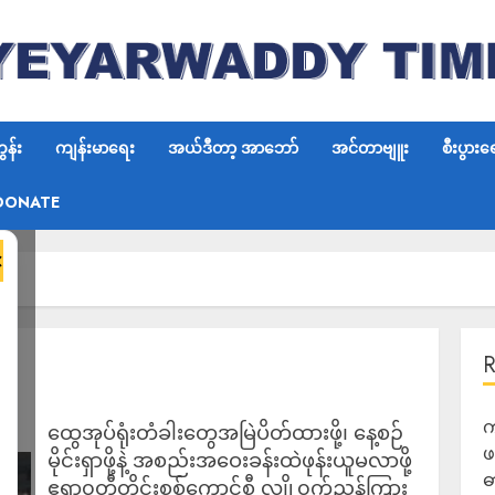
န်း
ကျန်းမာရေး
အယ်ဒီတာ့ အာဘော်
အင်တာဗျူး
စီးပွားရ
DONATE
×
က
ထွေအုပ်ရုံးတံခါးတွေအမြဲပိတ်ထားဖို့၊ နေ့စဉ်
ဖ
မိုင်းရှာဖို့နဲ့ အစည်းအဝေးခန်းထဲဖုန်းယူမလာဖို့
ဓ
ဧရာ၀တီတိုင်းစစ်ကောင်စီ လျှို့၀ှက်ညွှန်ကြား