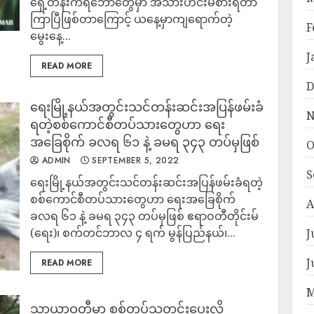
ရှေ့တန်းကရဲဘော်တွေမှာ အသားဟင်းမစားရတာ
ကြာပြီဖြစ်တာကြောင့် ယနေ့မှာကျရောက်တဲ့
F
မွေးနေ့...
J
READ MORE
D
ရေးမြို့နယ်အတွင်းသင်တန်းဆင်းအပြန်ဖမ်းခံ
N
ရတဲ့စစ်ကောင်စီတပ်သားတွေဟာ ရေး
အခြေစိုက် ခလရ ၆၁ နဲ့ ခမရ ၃၄၃ တပ်မှဖြစ်
O
ADMIN
SEPTEMBER 5, 2022
S
ရေးမြို့နယ်အတွင်းသင်တန်းဆင်းအပြန်ဖမ်းခံရတဲ့
စစ်ကောင်စီတပ်သားတွေဟာ ရေးအခြေစိုက်
A
ခလရ ၆၁ နဲ့ ခမရ ၃၄၃ တပ်မှဖြစ် ဧရာဝတီတိုင်းမ်
(ရေး)၊ စက်တင်ဘာလ ၄ ရက် မွန်ပြည်နယ်၊...
J
J
READ MORE
M
သာယာဝတီမှာ စစ်တပ်သတင်းပေးလို့