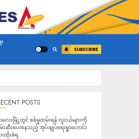
ေး
SUBSCRIBE
RECENT POSTS
လေးမြို့တွင် စစ်မှုထမ်းရန် လူငယ်များကို
မ်းဆီးပေးနေသည့် အုပ်ချုပ်ရေးမှူးဟောင်း
ားထိုးခံရ