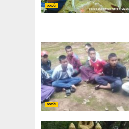
သတင်း
သတင်း