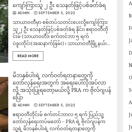
A
ကျော်ကြားသူ ၂ ဦး သေနတ်ဖြင့်ပစ်ခတ်ခံရ
ADMIN
SEPTEMBER 5, 2022
M
သာယာဝတီမှာ စစ်တပ်သတင်းပေးလို့ကျော်ကြား
F
သူ ၂ ဦး သေနတ်ဖြင့်ပစ်ခတ်ခံရ နိုင်း၊ ဧရာဝတီတို
င်းမ် (သာယာဝတီ)၊ စက်တင်ဘာ ၅ ရက်
J
ပဲခူးတိုင်း(အဆနာက်ခြမ်း) ၊ သာယာဝတီမြို့နယ်၊...
D
READ MORE
N
မိဘနှစ်ပါးရဲ့ လက်ဝတ်ရတနာတွေကို
O
တော်လှန်ရေးအတွက် အရေးပေါ်လိုအပ်လာ
လို့ အသုံးပြုရတော့မယ်လို့ PRA က ဗိုလ်ဂျပန်
S
ပြော
A
ADMIN
SEPTEMBER 5, 2022
ဧရာဝတီတိုင်းမ် စက်တင်ဘာလ ၅ ရက် ပြည်သူ့
J
တော်လှန်ရေးတပ်မတော် – PRA ရဲ့ ဗိုလ်ဂျပန်က
J
သူ့ရဲ့ မိဘနှစ်ပါးရဲ့ လက်ဝတ်ရတနာတွေကို