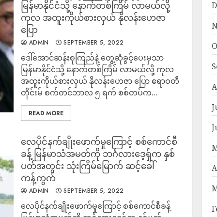
မြန်မာနိုင်ငံသို့ နောက်တစ်ကြိမ် လာမယ်လို့
D
ကုလ အထူးကိုယ်စားလှယ် နိုလန်းဟေဇာ
N
ပြော
ADMIN
SEPTEMBER 5, 2022
O
ဒေါ်အောင်ဆန်းစုကြည်နဲ့ တွေ့ဆုံခွင့်ပေးမှသာ
S
မြန်မာနိုင်ငံသို့ နောက်တစ်ကြိမ် လာမယ်လို့ ကုလ
အထူးကိုယ်စားလှယ် နိုလန်းဟေဇာ ပြော ဧရာဝတီ
A
တိုင်းမ် စက်တင်ဘာလ ၅ ရက် စစ်တပ်က...
J
READ MORE
J
လေပိုင်နက်ချိုးဖောက်မှုကြောင့် စစ်ကောင်စီ
M
ခန့် မြန်မာသံအမတ်ကို ဘင်္ဂလားဒေ့ရှ်က နှစ်
ပတ်အတွင်း သုံးကြိမ်မြောက် ဆင့်ခေါ်
A
ကန့်ကွက်
M
ADMIN
SEPTEMBER 5, 2022
လေပိုင်နက်ချိုးဖောက်မှုကြောင့် စစ်ကောင်စီခန့်
F