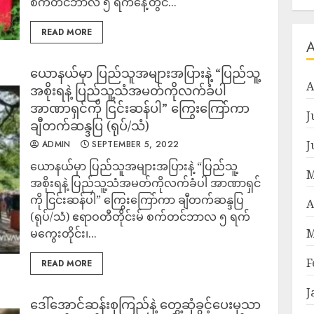
စက်တင်ဘာလ ၅ ရက်နေ့တွင်...
READ MORE
ယောနယ်မှာ ပြည်သူအများအပြားနဲ့ “ပြည်သူ့
A
အစိုးရနဲ့ ပြည်သူ့သံအမတ်ကိုလက်ခံပါ
အာဏာရှင်ကို ငြင်းဆန်ပါ” ကြွေးကြော်ကာ
J
ချီတက်ဆန္ဒပြ (ရုပ်/သံ)
J
ADMIN
SEPTEMBER 5, 2022
ယောနယ်မှာ ပြည်သူအများအပြားနဲ့ “ပြည်သူ့
M
အစိုးရနဲ့ ပြည်သူ့သံအမတ်ကိုလက်ခံပါ အာဏာရှင်
ကို ငြင်းဆန်ပါ” ကြွေးကြော်ကာ ချီတက်ဆန္ဒပြ
A
(ရုပ်/သံ) ဧရာဝတီတိုင်းမ် စက်တင်ဘာလ ၅ ရက်
မကွေးတိုင်း၊...
M
F
READ MORE
J
ဒေါ်အောင်ဆန်းစုကြည်နဲ့ တွေ့ဆုံခွင့်ပေးမှသာ