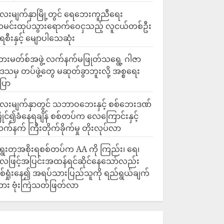
ေးမျက်နှာမြို့တွင် ရေဘေးကူညီရေး
မင်းထုပ်သွားရောက်ဝေငှသည့် လူငယ်တစ်ဦး
ေစီးနှင့် မျောပါသေဆုံး
ားမတ်စ်အဖွဲ့ လက်နက်မဖြုတ်သရွေ့ ဂါဇာ
ေသမှ တပ်ဖွဲ့တွေ မဆုတ်ခွာဘူးလို့ အစ္စရေး
ြော
လေးမျက်နှာတွင် သဘာဝဘေးနှင့် စစ်ဘေးဒဏ်
ြိုင်၍ခံနေရချိန် စစ်တပ်က လေကြောင်းနှင့်
က်နက် ကြီးတိုက်ခိုက်မှု တိုးလုပ်လာ
ွေးတုအစိုးရစစ်တပ်က AA ကို ကြည်း၊ ရေ၊
ေဖြင့်အပြင်းအထန်ရင်ဆိုင်နေသော်လည်း
စ်ရှုံးနေ၍ အရပ်သားပြည်သူကို ရည်ရွယ်ချက်
ား ဗုံးကြဲသတ်ဖြတ်လာ