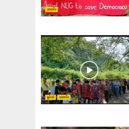
သတင်း
ရုပ်သံ
သတင်း