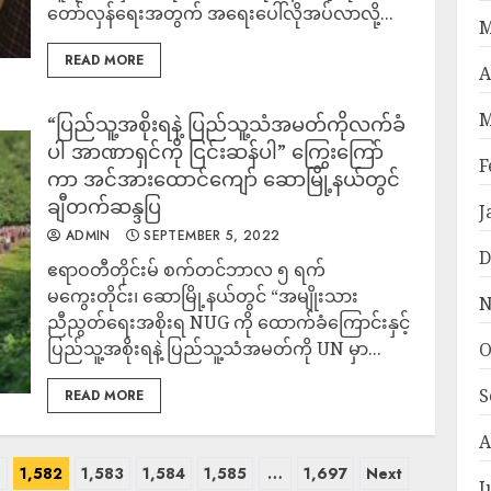
တော်လှန်ရေးအတွက် အရေးပေါ်လိုအပ်လာလို့...
M
READ MORE
A
M
“ပြည်သူ့အစိုးရနဲ့ ပြည်သူ့သံအမတ်ကိုလက်ခံ
ပါ အာဏာရှင်ကို ငြင်းဆန်ပါ” ကြွေးကြော်
F
ကာ အင်အားထောင်ကျော် ဆောမြို့နယ်တွင်
ချီတက်ဆန္ဒပြ
J
ADMIN
SEPTEMBER 5, 2022
D
ဧရာဝတီတိုင်းမ် စက်တင်ဘာလ ၅ ရက်
မကွေးတိုင်း၊ ဆောမြို့နယ်တွင် “အမျိုးသား
N
ညီညွတ်ရေးအစိုးရ NUG ကို ထောက်ခံကြောင်းနှင့်
ပြည်သူ့အစိုးရနဲ့ ပြည်သူ့သံအမတ်ကို UN မှာ...
O
S
READ MORE
A
1
1,582
1,583
1,584
1,585
…
1,697
Next
J