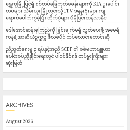
‎ရွှေကူမြို့ပြင်ရှိ စစ်တပ်ခြေကုတ်စခန်းများကို KIA ပူးပေါင်း
တပ်များ သိမ်းယူ၊ မြို့တွင်းသို့ FPV ဒရုန်းဗုံးများ ကျ
ရောက်ပေါက်ကွဲခဲ့ပြီး တိုက်ပွဲများ ပိုမိုပြင်းထန်လာနိုင်
ဒေါ်အောင်ဆန်းစုကြည်ကို ခြွင်းချက်မရှိ လွှတ်ပေးဖို့ အမေရိ
ကန်နဲ့ အာဆီယံဥက္ကဌ ဖိလစ်ပိုင် ထပ်လောင်းတောင်းဆို
ညီညွတ်ရေးမူ ၃ ရပ်နှင့်အညီ SCEF ၏ စစ်မဟာဗျူဟာ
ပေါင်းစပ်ညှိနှိုင်းရေးတွင် ပါဝင်နိုင်ရန် တပ်မှူးကြီးများ
ဆုံးဖြတ်
ARCHIVES
August 2026