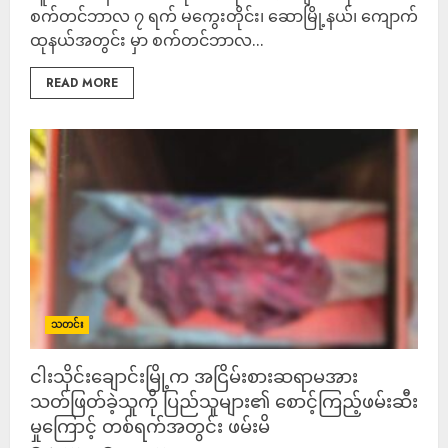
စက်တင်ဘာလ ၇ ရက် မကွေးတိုင်း၊ ဆောမြို့နယ်၊ ကျောက်
ထုနယ်အတွင်း မှာ စက်တင်ဘာလ...
READ MORE
သတင်း
ငါးသိုင်းချောင်းမြို့က အငြိမ်းစားဆရာမအား
သတ်ဖြတ်ခဲ့သူကို ပြည်သူများ၏ စောင့်ကြည့်ဖမ်းဆီး
မှုကြောင့် တစ်ရက်အတွင်း ဖမ်းမိ