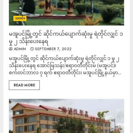
သတင်း
မအူပင်မြို့တွင် ဆိုင်ကယ်ပျောက်ဆုံးမှု ရဲတိုင်လျှင် ၁
မှု ၂ သိန်းပေးနေရ
ADMIN
SEPTEMBER 7, 2022
မအူပင်မြို့တွင် ဆိုင်ကယ်ပျောက်ဆုံးမှု ရဲတိုင်လျှင် ၁ မှု ၂
သိန်းပေးနေရ အောင်မြသန်း/ဧရာဝတီတိုင်းမ် (မအူပင်)၊
စက်တင်ဘာလ ၇ ရက် ဧရာဝတီတိုင်း၊ မအူပင်မြို့နယ်မှာ...
READ MORE