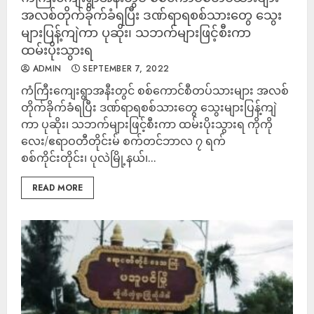
အလစ်တိုက်ခိုက်ခံရပြီး ဒဏ်ရာရစစ်သားတွေ သွေး
များပြန့်ကျဲကာ ပုဆိုး၊ သဘက်များဖြင့်စီးကာ
ထမ်းပိုးသွားရ
ADMIN
SEPTEMBER 7, 2022
ကံကြီးကျေးရွာအနီးတွင် စစ်ကောင်စီတပ်သားများ အလစ်
တိုက်ခိုက်ခံရပြီး ဒဏ်ရာရစစ်သားတွေ သွေးများပြန့်ကျဲ
ကာ ပုဆိုး၊ သဘက်များဖြင့်စီးကာ ထမ်းပိုးသွားရ ကိုကို
လေး/ဧရာဝတီတိုင်းမ် စက်တင်ဘာလ ၇ ရက်
စစ်ကိုင်းတိုင်း၊ ပုလဲမြို့နယ်၊...
READ MORE