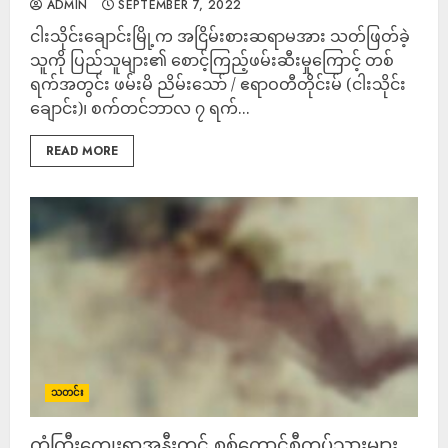
ADMIN
SEPTEMBER 7, 2022
ငါးသိုင်းချောင်းမြို့က အငြိမ်းစားဆရာမအား သတ်ဖြတ်ခဲ့
သူကို ပြည်သူများ၏ စောင့်ကြည့်ဖမ်းဆီးမှုကြောင့် တစ်
ရက်အတွင်း ဖမ်းမိ ညိမ်းသော် / ဧရာဝတီတိုင်းမ် (ငါးသိုင်း
ချောင်း)၊ စက်တင်ဘာလ ၇ ရက်...
READ MORE
သတင်း
ကံကြီးကျေးရွာအနီးတွင် စစ်ကောင်စီတပ်သားများ