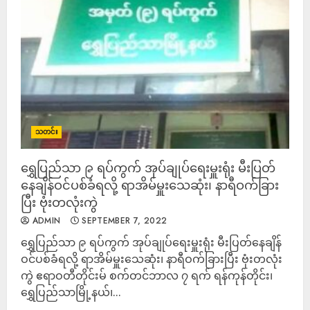
သတင်း
ရွှေပြည်သာ ၉ ရပ်ကွက် အုပ်ချုပ်ရေးမှူးရုံး မီးပြတ်
နေချိန်ဝင်ပစ်ခံရလို့ ရာအိမ်မှူးသေဆုံး၊ နာရီဝက်ခြား
ပြီး ဗုံးတလုံးကွဲ
ADMIN
SEPTEMBER 7, 2022
ရွှေပြည်သာ ၉ ရပ်ကွက် အုပ်ချုပ်ရေးမှူးရုံး မီးပြတ်နေချိန်
ဝင်ပစ်ခံရလို့ ရာအိမ်မှူးသေဆုံး၊ နာရီဝက်ခြားပြီး ဗုံးတလုံး
ကွဲ ဧရာဝတီတိုင်းမ် စက်တင်ဘာလ ၇ ရက် ရန်ကုန်တိုင်း၊
ရွှေပြည်သာမြို့နယ်၊...