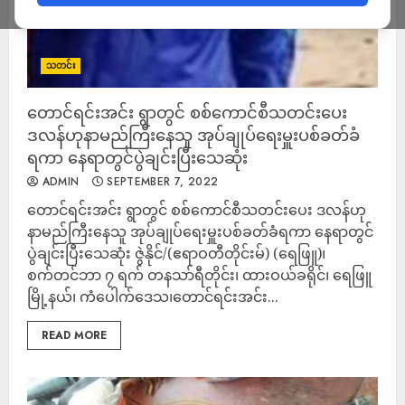
သတင်း
တောင်ရင်းအင်း ရွာတွင် စစ်ကောင်စီသတင်းပေး
ဒလန်ဟုနာမည်ကြီးနေသူ အုပ်ချုပ်ရေးမှူးပစ်ခတ်ခံ
ရကာ နေရာတွင်ပွဲချင်းပြီးသေဆုံး
ADMIN
SEPTEMBER 7, 2022
တောင်ရင်းအင်း ရွာတွင် စစ်ကောင်စီသတင်းပေး ဒလန်ဟု
နာမည်ကြီးနေသူ အုပ်ချုပ်ရေးမှူးပစ်ခတ်ခံရကာ နေရာတွင်
ပွဲချင်းပြီးသေဆုံး ဇွဲနိုင်/(ဧရာဝတီတိုင်းမ်) (ရေဖြူ)၊
စက်တင်ဘာ ၇ ရက် တနသာ်ရီတိုင်း၊ ထားဝယ်ခရိုင်၊ ရေဖြူ
မြို့နယ်၊ ကံပေါက်ဒေသ၊တောင်ရင်းအင်း...
READ MORE