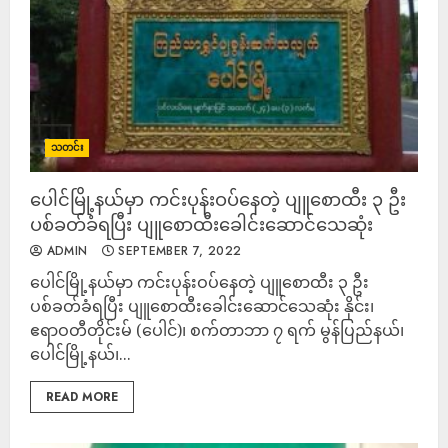
သတင်း
ပေါင်မြို့နယ်မှာ ကင်းပုန်းဝပ်နေတဲ့ ပျူစောထီး ၃ ဦး
ပစ်ခတ်ခံရပြီး ပျူစောထီးခေါင်းဆောင်သေဆုံး
ADMIN
SEPTEMBER 7, 2022
ပေါင်မြို့နယ်မှာ ကင်းပုန်းဝပ်နေတဲ့ ပျူစောထီး ၃ ဦး
ပစ်ခတ်ခံရပြီး ပျူစောထီးခေါင်းဆောင်သေဆုံး နိုင်း၊
ဧရာဝတီတိုင်းမ် (ပေါင်)၊ စက်တာဘာ ၇ ရက် မွန်ပြည်နယ်၊
ပေါင်မြို့နယ်၊...
READ MORE