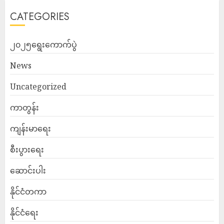
CATEGORIES
၂၀၂၅ရွေးကောက်ပွဲ
News
Uncategorized
ကာတွန်း
ကျန်းမာရေး
စီးပွားရေး
ဆောင်းပါး
နိုင်ငံတကာ
နိုင်ငံရေး