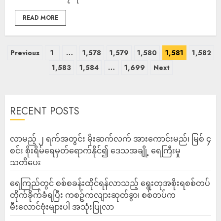
READ MORE
Previous
1
…
1,578
1,579
1,580
1,581
1,582
1,583
1,584
…
1,699
Next
RECENT POSTS
လာမည့် ၂ ရက်အတွင်း မိုးဆက်လက် အားကောင်းမည်၊ မြစ် ၄
စင်း စိုးရိမ်ရေမှတ်ရောက်နိုင်၍ ဒေသအချို့ ရေကြီးမှု
သတိပေး
ရေကြည်တွင် စစ်စခန်းထိုင်ရန်လာသည့် ရွေးတုအစိုးရစစ်တပ်
တိုက်ခိုက်ခံရပြီး ကစဉ့်ကလျားဆုတ်ခွာ၊ စစ်တပ်က
မီးလောင်ဗုံးများပါ အသုံးပြုလာ