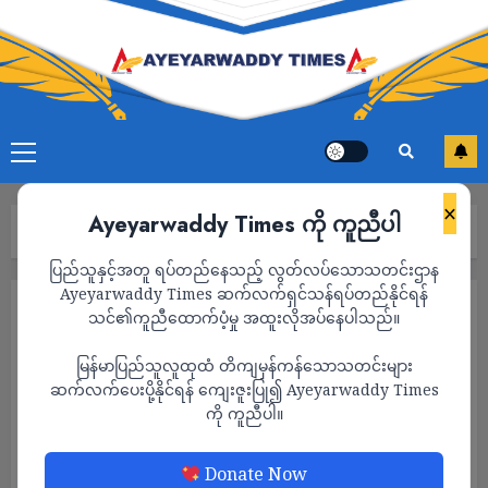
×
Ayeyarwaddy Times ကို ကူညီပါ
Home
သတင်း
Page 1,581
ပြည်သူနှင့်အတူ ရပ်တည်နေသည့် လွတ်လပ်သောသတင်းဌာန
Ayeyarwaddy Times ဆက်လက်ရှင်သန်ရပ်တည်နိုင်ရန်
သတင်း
သင်၏ကူညီထောက်ပံ့မှု အထူးလိုအပ်နေပါသည်။
မြန်မာပြည်သူလူထုထံ တိကျမှန်ကန်သောသတင်းများ
ဆက်လက်ပေးပို့နိုင်ရန် ကျေးဇူးပြု၍ Ayeyarwaddy Times
ကို ကူညီပါ။
Donate Now