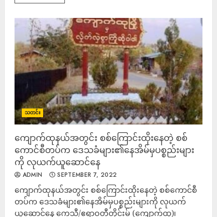
သတင်း
ကျောက်ထုနယ်အတွင်း စစ်ကြောင်းထိုးနေတဲ့ စစ်
ကောင်စီတပ်က ဒေသခံများ၏နေအိမ်မှပစ္စည်းများ
ကို လုယက်ယူဆောင်နေ
ADMIN
SEPTEMBER 7, 2022
ကျောက်ထုနယ်အတွင်း စစ်ကြောင်းထိုးနေတဲ့ စစ်ကောင်စီ
တပ်က ဒေသခံများ၏နေအိမ်မှပစ္စည်းများကို လုယက်
ယူဆောင်နေ ကေသီ/ဧရာဝတီတိုင်းမ် (ကျောက်ထု)၊