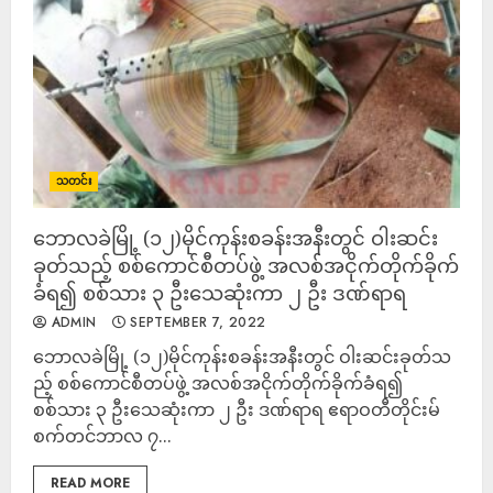
သတင်း
ဘောလခဲမြို့ (၁၂)မိုင်ကုန်းစခန်းအနီးတွင် ဝါးဆင်း
ခုတ်သည့် စစ်ကောင်စီတပ်ဖွဲ့ အလစ်အငိုက်တိုက်ခိုက်
ခံရ၍ စစ်သား ၃ ဦးသေဆုံးကာ ၂ ဦး ဒဏ်ရာရ
ADMIN
SEPTEMBER 7, 2022
ဘောလခဲမြို့ (၁၂)မိုင်ကုန်းစခန်းအနီးတွင် ဝါးဆင်းခုတ်သ
ည့် စစ်ကောင်စီတပ်ဖွဲ့ အလစ်အငိုက်တိုက်ခိုက်ခံရ၍
စစ်သား ၃ ဦးသေဆုံးကာ ၂ ဦး ဒဏ်ရာရ ဧရာဝတီတိုင်းမ်
စက်တင်ဘာလ ၇...
READ MORE