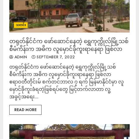
သတင်း
တရုတ်နိုင်ငံက ဖော်ဆောင်နေတဲ့ ရွှေကုက္ကိုလ်မြို့သစ်
စီမံကိန်းက အဓိက လူမှောင်ခိုကူးရာနေရာ ဖြစ်လာ
ADMIN
SEPTEMBER 7, 2022
တရုတ်နိုင်ငံက ဖော်ဆောင်နေတဲ့ ရွှေကုက္ကိုလ်မြို့သစ်
စီမံကိန်းက အဓိက လူမှောင်ခိုကူးရာနေရာ ဖြစ်လာ
ဧရာဝတီတိုင်းမ် စက်တင်ဘာလ ၇ ရက် မြန်မာနိုင်ငံမှာ လူ
မှောင်ခိုကူးခံရတဲ့ဖြစ်ရပ်တွေ မြင့်တက်လာတာ လူ့
အခွင့်အရေး...
READ MORE