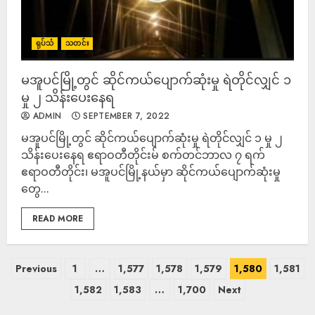
ရုပ်သံ
သတင်း
မအူပင်မြို့တွင် ဆိုင်ကယ်ပျောက်ဆုံးမှု ရဲတိုင်လျှင် ၁
မှု ၂ သိန်းပေးနေရ
ADMIN
SEPTEMBER 7, 2022
မအူပင်မြို့တွင် ဆိုင်ကယ်ပျောက်ဆုံးမှု ရဲတိုင်လျှင် ၁ မှု ၂
သိန်းပေးနေရ ဧရာဝတီတိုင်းမ် စက်တင်ဘာလ ၇ ရက်
ဧရာဝတီတိုင်း၊ မအူပင်မြို့နယ်မှာ ဆိုင်ကယ်ပျောက်ဆုံးမှု
တွေ...
READ MORE
Previous
1
…
1,577
1,578
1,579
1,580
1,581
1,582
1,583
…
1,700
Next