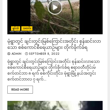
ရုပ်သံ
သတင်း
မုံရွာတွင် ချင်းတွင်းမြစ်ကြောင်းအတိုင်း စုန်ဆင်းလာ
သော စစ်ကောင်စီရေယာဉ်များ တိုက်ခိုက်ခံရ
ADMIN
SEPTEMBER 8, 2022
မုံရွာတွင် ချင်းတွင်းမြစ်ကြောင်းအတိုင်း စုန်ဆင်းလာသော
စစ်ကောင်စီရေယာဉ်များ တိုက်ခိုက်ခံရ ဧရာဝတီတိုင်းမ်
စက်တင်ဘာ ၈ ရက် စစ်ကိုင်းတိုင်း၊ မုံရွာမြို့နယ်အတွင်း
စက်တင်ဘာလ ၇ ရက်...
READ MORE