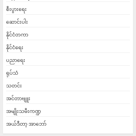
စီးပွားရေး
ဆောင်းပါး
နိုင်ငံတကာ
နိုင်ငံရေး
ပညာရေး
ရုပ်သံ
သတင်း
အင်တာဗျူး
အမျိုးသမီးကဏ္ဍ
အယ်ဒီတာ့ အာဘော်