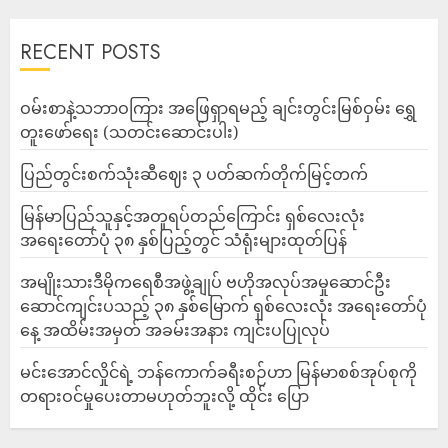
RECENT POSTS
ဝမ်းစာနဲ့သဘာဝကြား အဖြေရှာရမည့် ချင်းတွင်းမြစ်ဝှမ်း ရွှေ
တူးဖော်ရေး (သတင်းဆောင်းပါး)
ပြည်တွင်းစက်သုံးဆီဈေး ၃ ပတ်ဆက်တိုက်မြင့်တက်
မြန်မာပြည်သူနှင့်အတူရပ်တည်ကြောင်း ရှစ်လေးလုံး
အရေးတော်ပုံ ၃၈ နှစ်ပြည့်တွင် သံရုံးများထုတ်ပြန်
အမျိုးသားဒီမိုကရေစီအဖွဲ့ချုပ် ဗဟိုအလုပ်အမှုဆောင်ဦး
ဆောင်ကျင်းပသည့် ၃၈ နှစ်မြောက် ရှစ်လေးလုံး အရေးတော်ပုံ
နေ့ အထိမ်းအမှတ် အခမ်းအနား ကျင်းပပြုလုပ်
မင်းအောင်လှိုင်ရဲ့ ဘန်ကောက်ခရီးစဉ်ဟာ မြန်မာစစ်အုပ်စုကို
တရားဝင်မှုပေးတာမဟုတ်ဘူးလို့ ထိုင်း ပြော