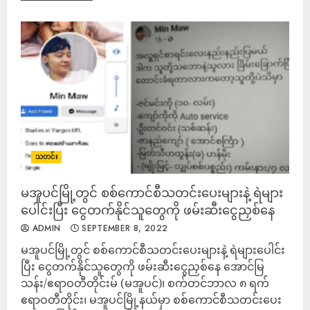
သတင်း
မအူပင်မြို့တွင် စစ်ကောင်စီသတင်းပေးများနဲ့ ရဲများ
ပေါင်းပြီး ငွေတက်နိုင်သူတွေကို ဖမ်းဆီးငွေညှစ်နေ
ADMIN
SEPTEMBER 8, 2022
မအူပင်မြို့တွင် စစ်ကောင်စီသတင်းပေးများနဲ့ ရဲများပေါင်း
ပြီး ငွေတက်နိုင်သူတွေကို ဖမ်းဆီးငွေညှစ်နေ အောင်မြ
သန်း/ဧရာဝတီတိုင်းမ် (မအူပင်)၊ စက်တင်ဘာလ ၈ ရက်
ဧရာဝတီတိုင်း၊ မအူပင်မြို့နယ်မှာ စစ်ကောင်စီသတင်းပေး