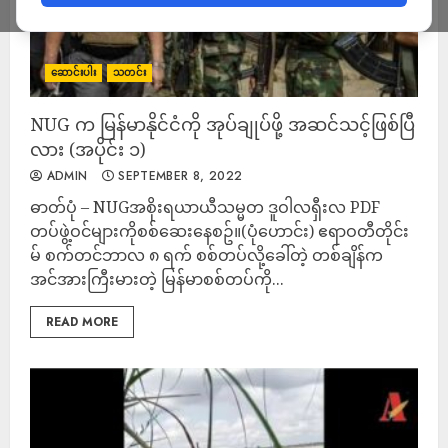
ဆောင်းပါး
သတင်း
NUG က မြန်မာနိုင်ငံကို အုပ်ချုပ်ဖို့ အဆင်သင့်ဖြစ်ပြီ
လား (အပိုင်း ၁)
ADMIN
SEPTEMBER 8, 2022
ဓာတ်ပုံ – NUGအစိုးရယာယီသမ္မတ ဒူဝါလရှီးလ PDF
တပ်ဖွဲ့ဝင်များကိုစစ်ဆေးနေစဥ်။(ပုံဟောင်း) ဧရာဝတီတိုင်း
မ် စက်တင်ဘာလ ၈ ရက် စစ်တပ်လို့ခေါ်တဲ့ တစ်ချိန်က
အင်အားကြီးမားတဲ့ မြန်မာစစ်တပ်ကို...
READ MORE