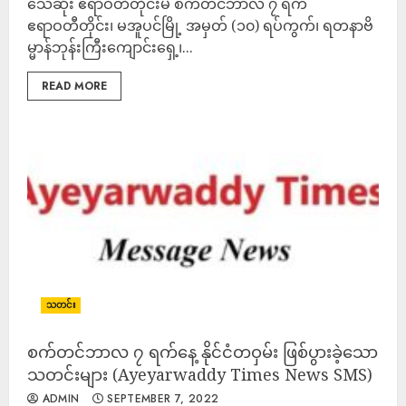
သေဆုံး ဧရာဝတီတိုင်းမ် စက်တင်ဘာလ ၇ ရက်
ဧရာဝတီတိုင်း၊ မအူပင်မြို့ အမှတ် (၁၀) ရပ်ကွက်၊ ရတနာဗိ
မ္မာန်ဘုန်းကြီးကျောင်းရှေ့၊...
READ MORE
သတင်း
စက်တင်ဘာလ ၇ ရက်နေ့ နိုင်ငံတဝှမ်း ဖြစ်ပွားခဲ့သော
သတင်းများ (Ayeyarwaddy Times News SMS)
ADMIN
SEPTEMBER 7, 2022