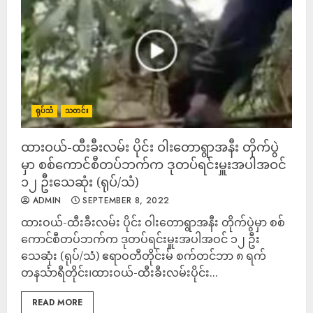
ရုပ်သံ
သတင်း
ထားဝယ်-ထီးခီးလမ်း ပိုင်း ဝါးတောရွာအနီး တိုက်ပွဲ
မှာ စစ်ကောင်စီတပ်ဘက်က ဒုတပ်ရင်းမှူးအပါအဝင်
၁၂ ဦးသေဆုံး (ရုပ်/သံ)
ADMIN
SEPTEMBER 8, 2022
ထားဝယ်-ထီးခီးလမ်း ပိုင်း ဝါးတောရွာအနီး တိုက်ပွဲမှာ စစ်
ကောင်စီတပ်ဘက်က ဒုတပ်ရင်းမှူးအပါအဝင် ၁၂ ဦး
သေဆုံး (ရုပ်/သံ) ဧရာဝတီတိုင်းမ် စက်တင်ဘာ ၈ ရက်
တနင်္သာရီတိုင်း၊ထားဝယ်-ထီးခီးလမ်းပိုင်း...
READ MORE