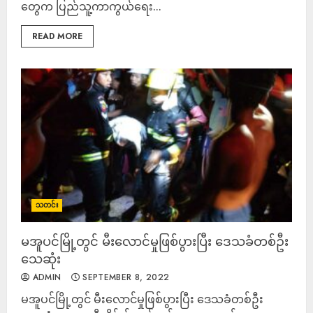
တွေက ပြည်သူ့ကာကွယ်ရေး...
READ MORE
သတင်း
မအူပင်မြို့တွင် မီးလောင်မှုဖြစ်ပွားပြီး ဒေသခံတစ်ဦး
သေဆုံး
ADMIN
SEPTEMBER 8, 2022
မအူပင်မြို့တွင် မီးလောင်မှုဖြစ်ပွားပြီး ဒေသခံတစ်ဦး