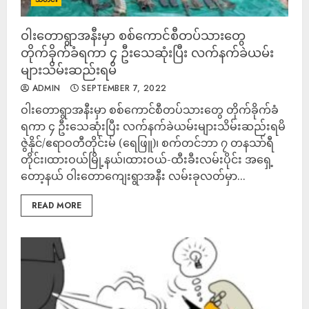
ဝါးတောရွာအနီးမှာ စစ်ကောင်စီတပ်သားတွေ
တိုက်ခိုက်ခံရကာ ၄ ဦးသေဆုံးပြီး လက်နက်ခဲယမ်း
များသိမ်းဆည်းရမိ
ADMIN
SEPTEMBER 7, 2022
ဝါးတောရွာအနီးမှာ စစ်ကောင်စီတပ်သားတွေ တိုက်ခိုက်ခံ
ရကာ ၄ ဦးသေဆုံးပြီး လက်နက်ခဲယမ်းများသိမ်းဆည်းရမိ
ဇွဲနိုင်/ဧရာဝတီတိုင်းမ် (ရေဖြူ)၊ စက်တင်ဘာ ၇ တနသာ်ရီ
တိုင်း၊ထားဝယ်မြို့နယ်၊ထားဝယ်-ထီးခီးလမ်းပိုင်း အရှေ့
တော့နယ် ဝါးတောကျေးရွာအနီး လမ်းခုလတ်မှာ...
READ MORE