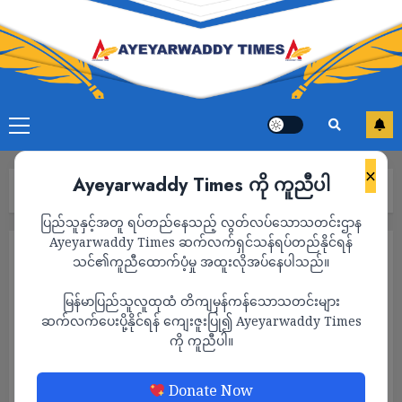
×
Ayeyarwaddy Times ကို ကူညီပါ
Home
သတင်း
Page 1,580
ပြည်သူနှင့်အတူ ရပ်တည်နေသည့် လွတ်လပ်သောသတင်းဌာန
Ayeyarwaddy Times ဆက်လက်ရှင်သန်ရပ်တည်နိုင်ရန်
သတင်း
သင်၏ကူညီထောက်ပံ့မှု အထူးလိုအပ်နေပါသည်။
မြန်မာပြည်သူလူထုထံ တိကျမှန်ကန်သောသတင်းများ
ဆက်လက်ပေးပို့နိုင်ရန် ကျေးဇူးပြု၍ Ayeyarwaddy Times
ကို ကူညီပါ။
Donate Now