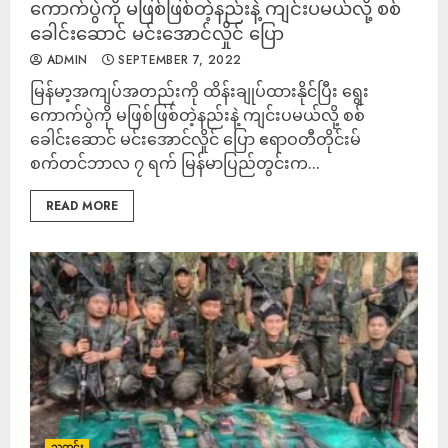
ကောက်ပွဲကို မဖြစ်ဖြစ်တဲ့နည်းနဲ့ ကျင်းပမယ်လို့ စစ်
ခေါင်းဆောင် မင်းအောင်လှိုင် ပြော
ADMIN
SEPTEMBER 7, 2022
မြန်မာ့အကျပ်အတည်းကို ထိန်းချုပ်ထားနိုင်ပြီး ရွေး
ကောက်ပွဲကို မဖြစ်ဖြစ်တဲ့နည်းနဲ့ ကျင်းပမယ်လို့ စစ်
ခေါင်းဆောင် မင်းအောင်လှိုင် ပြော ဧရာဝတီတိုင်းမ်
စက်တင်ဘာလ ၇ ရက် မြန်မာပြည်တွင်းက...
READ MORE
သတင်း