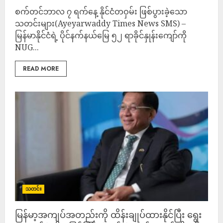
စက်တင်ဘာလ ၇ ရက်နေ့ နိုင်ငံတဝှမ်း ဖြစ်ပွားခဲ့သော
သတင်းများ(Ayeyarwaddy Times News SMS) –
မြန်မာနိုင်ငံရဲ့ ပိုင်နက်နယ်မြေ ၅၂ ရာခိုင်နှုန်းကျော်ကို
NUG...
READ MORE
သတင်း
မြန်မာ့အကျပ်အတည်းကို ထိန်းချုပ်ထားနိုင်ပြီး ရွေး