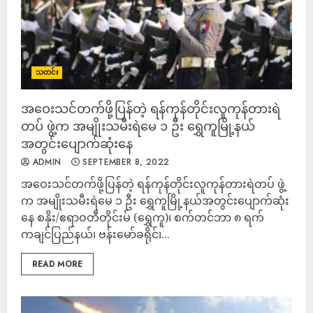
သတင်း
အဝေးသင်တက်ဖို့ပြန်တဲ့ ရန်ကုန်တိုင်းလူကုန်တားရဲ
တပ် ဖွဲ့က အမျိုးသမီးရဲမေ ၁ ဦး ရွှေကူမြို့နယ်
အတွင်းပျောက်ဆုံးနေ
ADMIN
SEPTEMBER 8, 2022
အဝေးသင်တက်ဖို့ပြန်တဲ့ ရန်ကုန်တိုင်းလူကုန်တားရဲတပ် ဖွဲ့
က အမျိုးသမီးရဲမေ ၁ ဦး ရွှေကူမြို့နယ်အတွင်းပျောက်ဆုံး
နေ စနိုး/ဧရာဝတီတိုင်းမ် (ရွှေကူ)၊ စက်တင်ဘာ ၈ ရက်
ကချင်ပြည်နယ်၊ ဗန်းမော်ခရိုင်၊...
READ MORE