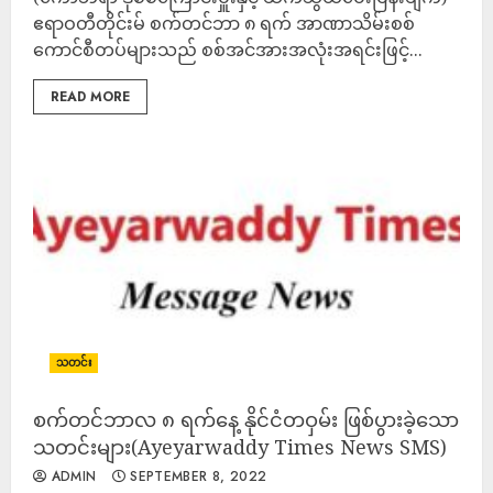
ဧရာဝတီတိုင်းမ် စက်တင်ဘာ ၈ ရက် အာဏာသိမ်းစစ်
ကောင်စီတပ်များသည် စစ်အင်အားအလုံးအရင်းဖြင့်...
READ MORE
သတင်း
စက်တင်ဘာလ ၈ ရက်နေ့ နိုင်ငံတဝှမ်း ဖြစ်ပွားခဲ့သော
သတင်းများ(Ayeyarwaddy Times News SMS)
ADMIN
SEPTEMBER 8, 2022