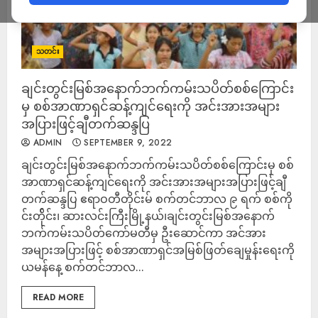
သတင်း
ချင်းတွင်းမြစ်အနောက်ဘက်ကမ်းသပိတ်စစ်ကြောင်း
မှ စစ်အာဏာရှင်ဆန့်ကျင်ရေးကို အင်းအားအများ
အပြားဖြင့်ချီတက်ဆန္ဒပြ
ADMIN
SEPTEMBER 9, 2022
ချင်းတွင်းမြစ်အနောက်ဘက်ကမ်းသပိတ်စစ်ကြောင်းမှ စစ်
အာဏာရှင်ဆန့်ကျင်ရေးကို အင်းအားအများအပြားဖြင့်ချီ
တက်ဆန္ဒပြ ဧရာဝတီတိုင်းမ် စက်တင်ဘာလ ၉ ရက် စစ်ကို
င်းတ်ိုင်း၊ ဆားလင်းကြီးမြို့နယ်၊ချင်းတွင်းမြစ်အနောက်
ဘက်ကမ်းသပိတ်ကော်မတီမှ ဦးဆောင်ကာ အင်အား
အများအပြားဖြင့် စစ်အာဏာရှင်အမြစ်ဖြတ်‌ချေမှုန်းရေးကို
ယမန်နေ့ စက်တင်ဘာလ...
READ MORE