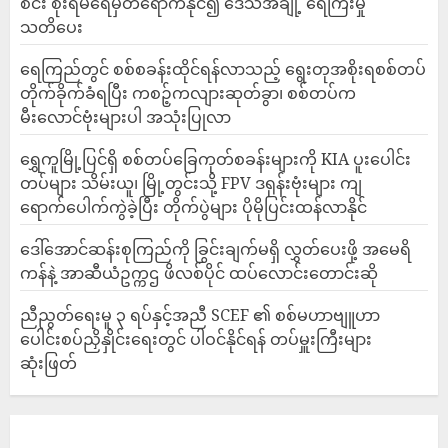
စင်း စိုးရိမ်ရေမှတ်ရောက်နိုင်၍ ဒေသအချို့ ရေကြီးမှု
သတိပေး
ရေကြည်တွင် စစ်စခန်းထိုင်ရန်လာသည့် ရွေးတုအစိုးရစစ်တပ်
တိုက်ခိုက်ခံရပြီး ကစဉ့်ကလျားဆုတ်ခွာ၊ စစ်တပ်က
မီးလောင်ဗုံးများပါ အသုံးပြုလာ
‎ရွှေကူမြို့ပြင်ရှိ စစ်တပ်ခြေကုတ်စခန်းများကို KIA ပူးပေါင်း
တပ်များ သိမ်းယူ၊ မြို့တွင်းသို့ FPV ဒရုန်းဗုံးများ ကျ
ရောက်ပေါက်ကွဲခဲ့ပြီး တိုက်ပွဲများ ပိုမိုပြင်းထန်လာနိုင်
ဒေါ်အောင်ဆန်းစုကြည်ကို ခြွင်းချက်မရှိ လွှတ်ပေးဖို့ အမေရိ
ကန်နဲ့ အာဆီယံဥက္ကဌ ဖိလစ်ပိုင် ထပ်လောင်းတောင်းဆို
ညီညွတ်ရေးမူ ၃ ရပ်နှင့်အညီ SCEF ၏ စစ်မဟာဗျူဟာ
ပေါင်းစပ်ညှိနှိုင်းရေးတွင် ပါဝင်နိုင်ရန် တပ်မှူးကြီးများ
ဆုံးဖြတ်