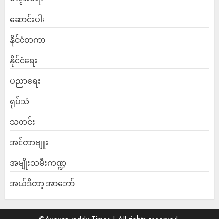
ဆောင်းပါး
နိုင်ငံတကာ
နိုင်ငံရေး
ပညာရေး
ရုပ်သံ
သတင်း
အင်တာဗျူး
အမျိုးသမီးကဏ္ဍ
အယ်ဒီတာ့ အာဘော်