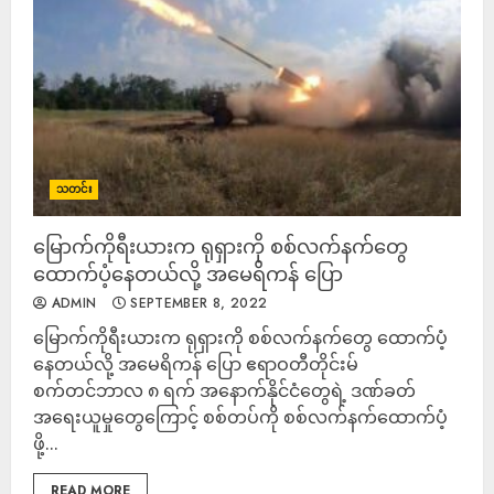
သတင်း
မြောက်ကိုရီးယားက ရုရှားကို စစ်လက်နက်တွေ
ထောက်ပံ့နေတယ်လို့ အမေရိကန် ပြော
ADMIN
SEPTEMBER 8, 2022
မြောက်ကိုရီးယားက ရုရှားကို စစ်လက်နက်တွေ ထောက်ပံ့
နေတယ်လို့ အမေရိကန် ပြော ဧရာဝတီတိုင်းမ်
စက်တင်ဘာလ ၈ ရက် အနောက်နိုင်ငံတွေရဲ့ ဒဏ်ခတ်
အရေးယူမှုတွေကြောင့် စစ်တပ်ကို စစ်လက်နက်ထောက်ပံ့
ဖို့...
READ MORE