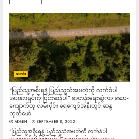
သတင်း
“ပြည်သူ့အစိုးရနဲ့ ပြည်သူ့သံအမတ်ကို လက်ခံပါ
အာဏာရှင်ကို ငြင်းဆန်ပါ” စာတန်းရေးဆွဲကာ ဆော-
ကျောက်ထု လမ်းပိုင်း ရေကျော်အနီးတွင် ဆန္ဒ
ထုတ်ဖော်
ADMIN
SEPTEMBER 8, 2022
“ပြည်သူ့အစိုးရနဲ့ ပြည်သူ့သံအမတ်ကို လက်ခံပါ
အာဏာရှင်ကို ငြင်းဆန်ပါ” စာတန်းရေးဆွဲကာ ဆော-