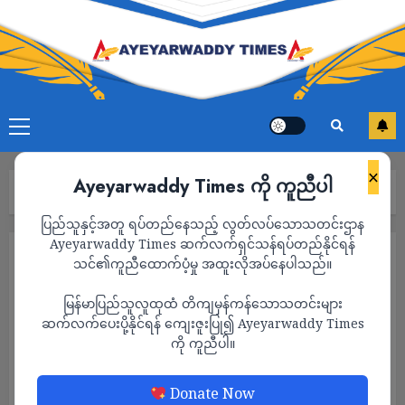
×
Ayeyarwaddy Times ကို ကူညီပါ
Home
သတင်း
Page 1,578
ပြည်သူနှင့်အတူ ရပ်တည်နေသည့် လွတ်လပ်သောသတင်းဌာန
Ayeyarwaddy Times ဆက်လက်ရှင်သန်ရပ်တည်နိုင်ရန်
သတင်း
သင်၏ကူညီထောက်ပံ့မှု အထူးလိုအပ်နေပါသည်။
မြန်မာပြည်သူလူထုထံ တိကျမှန်ကန်သောသတင်းများ
ဆက်လက်ပေးပို့နိုင်ရန် ကျေးဇူးပြု၍ Ayeyarwaddy Times
ကို ကူညီပါ။
Donate Now