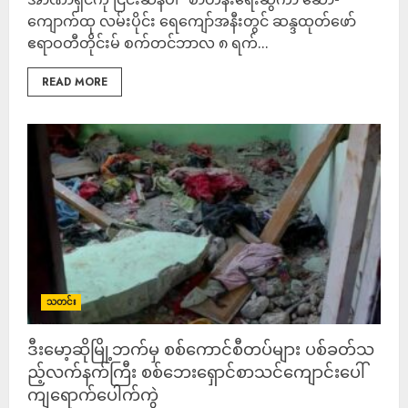
ကျောက်ထု လမ်းပိုင်း ရေကျော်အနီးတွင် ဆန္ဒထုတ်ဖော်
ဧရာဝတီတိုင်းမ် စက်တင်ဘာလ ၈ ရက်...
READ MORE
သတင်း
ဒီးမော့ဆိုမြို့ဘ​က်မှ စစ်ကောင်စီတပ်များ ပစ်ခတ်သ
ည့်လက်နက်ကြီး စစ်ဘေးရှောင်စာသင်ကျောင်းပေါ်
ကျရောက်ပေါက်ကွဲ