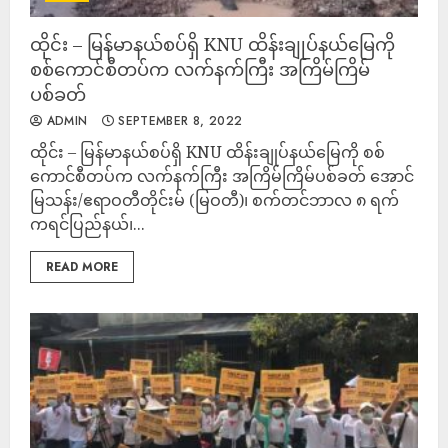
ထိုင်း – မြန်မာနယ်စပ်ရှိ KNU ထိန်းချုပ်နယ်မြေကို
စစ်ကောင်စီတပ်က လက်နက်ကြီး အကြိမ်ကြိမ်
ပစ်ခတ်
ADMIN
SEPTEMBER 8, 2022
ထိုင်း – မြန်မာနယ်စပ်ရှိ KNU ထိန်းချုပ်နယ်မြေကို စစ်
ကောင်စီတပ်က လက်နက်ကြီး အကြိမ်ကြိမ်ပစ်ခတ် အောင်
မြသန်း/ဧရာဝတီတိုင်းမ် (မြဝတီ)၊ စက်တင်ဘာလ ၈ ရက်
ကရင်ပြည်နယ်၊...
READ MORE