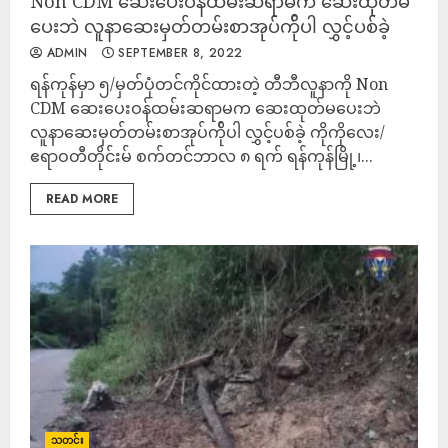
Non CDM ဆေးပေးဝန်ထမ်းဆရာမက ဆေးထုတ်မ
ပေးဘဲ လူနာဆေးမှတ်တမ်းစာအုပ်​က်ိုပါ လွှင့်ပစ်ခဲ့
ADMIN
SEPTEMBER 8, 2022
ရန်ကုန်မှာ ၅/မှတ်ပုံတင်ကိုင်ထားတဲ့ တီဘီလူနာကို Non
CDM ဆေးပေးဝန်ထမ်းဆရာမက ဆေးထုတ်မပေးဘဲ
လူနာဆေးမှတ်တမ်းစာအုပ်​က်ိုပါ လွှင့်ပစ်ခဲ့ ကိုကိုလေး/
ဧရာဝတီတိုင်းမ် စက်တင်ဘာလ ၈ ရက် ရန်ကုန်မြို့၊...
READ MORE
သတင်း