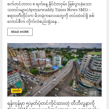
စက်တင်ဘာလ ၈ ရက်နေ့ နိုင်ငံတဝှမ်း ဖြစ်ပွားခဲ့သော
သတင်းများ(Ayeyarwaddy Times News SMS) –
ဧရာ၀တီတိုင်းက မိဘမဲ့ကလေးတွေကို တပ်ထဲ၀င်ဖို့ စစ်
ကောင်စီက လိုက်လံစည်းရုံးနေ...
READ MORE
သတင်း
ရန်ကုန်မှာ ၅/မှတ်ပုံတင်ကိုင်ထားတဲ့ တီဘီလူနာကို