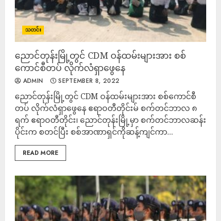
သတင်း
ညောင်တုန်းမြို့တွင် CDM ဝန်ထမ်းများအား စစ်
ကောင်စီတပ် လိုက်လံရှာဖွေနေ
ADMIN
SEPTEMBER 8, 2022
ညောင်တုန်းမြို့တွင် CDM ဝန်ထမ်းများအား စစ်ကောင်စီ
တပ် လိုက်လံရှာဖွေနေ ဧရာဝတီတိုင်းမ် စက်တင်ဘာလ ၈
ရက် ဧရာဝတီတိုင်း၊ ညောင်တုန်းမြို့မှာ စက်တင်ဘာလဆန်း
ပိုင်းက စတင်ပြီး စစ်အာဏာရှင်ကိုဆန့်ကျင်ကာ...
READ MORE