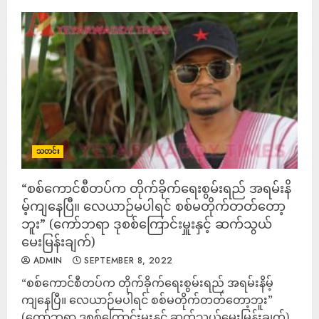
သတင်း
“စစ်ကောင်စီတပ်က တိုက်ခိုက်ရေးစွမ်းရည် အရမ်းနိ
မ့်ကျနေပြီ။ လေယာဉ်မပါရင် စစ်မတိုက်တတ်တော့
ဘူး” (ကော်ဘရာ ဒုစစ်ကြောင်းမှူးနှင့် ဆက်သွယ်
မေးမြန်းချက်)
ADMIN
SEPTEMBER 8, 2022
“စစ်ကောင်စီတပ်က တိုက်ခိုက်ရေးစွမ်းရည် အရမ်းနိမ့်
ကျနေပြီ။ လေယာဉ်မပါရင် စစ်မတိုက်တတ်တော့ဘူး”
(ကော်ဘရာ ဒုစစ်ကြောင်းမှူးနှင့် ဆက်သွယ်မေးမြန်းချက်)