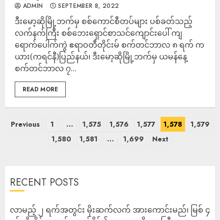
ADMIN
SEPTEMBER 8, 2022
ဒီးမော့ဆိုမြို့ဘ​က်မှ စစ်ကောင်စီတပ်များ ပစ်ခတ်သည့်
လက်နက်ကြီး စစ်ဘေးရှောင်စာသင်ကျောင်းပေါ် ကျ
ရောက်ပေါက်ကွဲ ဧရာဝတီတိုင်းမ် စက်တင်ဘာလ ၈ ရက် က
ယား(ကရင်နီ)ပြည်နယ်၊ ဒီးမော့ဆိုမြို့ဘ​က်မှ ယမန်နေ့
စက်တင်ဘာလ ၇...
READ MORE
Previous
1
…
1,575
1,576
1,577
1,578
1,579
1,580
1,581
…
1,699
Next
RECENT POSTS
လာမည့် ၂ ရက်အတွင်း မိုးဆက်လက် အားကောင်းမည်၊ မြစ် ၄