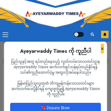
×
Ayeyarwaddy Times ကို ကူညီပါ
Home
သတင်း
Page 1,574
ပြည်သူနှင့်အတူ ရပ်တည်နေသည့် လွတ်လပ်သောသတင်းဌာန
Ayeyarwaddy Times ဆက်လက်ရှင်သန်ရပ်တည်နိုင်ရန်
သတင်း
သင်၏ကူညီထောက်ပံ့မှု အထူးလိုအပ်နေပါသည်။
မြန်မာပြည်သူလူထုထံ တိကျမှန်ကန်သောသတင်းများ
ဆက်လက်ပေးပို့နိုင်ရန် ကျေးဇူးပြု၍ Ayeyarwaddy Times
ကို ကူညီပါ။
Donate Now