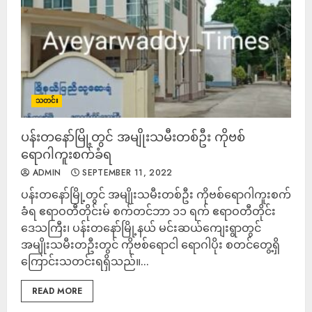
သတင်း
ပန်းတနော်မြို့တွင် အမျိုးသမီးတစ်ဦး ကိုဗစ်
ရောဂါကူးစက်ခံရ
ADMIN
SEPTEMBER 11, 2022
ပန်းတနော်မြို့တွင် အမျိုးသမီးတစ်ဦး ကိုဗစ်ရောဂါကူးစက်
ခံရ ဧရာဝတီတိုင်းမ် စက်တင်ဘာ ၁၁ ရက် ဧရာဝတီတိုင်း
ဒေသကြီး၊ ပန်းတနော်မြို့နယ် မင်းဆယ်ကျေးရွာတွင်
အမျိုးသမီးတဦးတွင် ကိုဗစ်ရောငါ ရောဂါပိုး စတင်တွေ့ရှိ
ကြောင်းသတင်းရရှိသည်။...
READ MORE