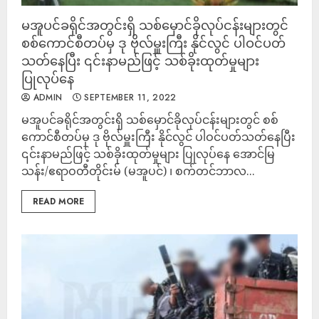
မအူပင်ခရိုင်အတွင်းရှိ သစ်မှောင်ခိုလုပ်ငန်းများတွင်
စစ်ကောင်စီတပ်မှ ဒု ဗိုလ်မှူးကြီး နိုင်လွင် ပါဝင်ပတ်
သတ်နေပြီး ၎င်းနာမည်ဖြင့် သစ်ခိုးထုတ်မှုများ
ပြုလုပ်နေ
ADMIN
SEPTEMBER 11, 2022
မအူပင်ခရိုင်အတွင်းရှိ သစ်မှောင်ခိုလုပ်ငန်းများတွင် စစ်
ကောင်စီတပ်မှ ဒု ဗိုလ်မှူးကြီး နိုင်လွင် ပါဝင်ပတ်သတ်နေပြီး
၎င်းနာမည်ဖြင့် သစ်ခိုးထုတ်မှုများ ပြုလုပ်နေ အောင်မြ
သန်း/ဧရာဝတီတိုင်းမ် (မအူပင်) ၊ စက်တင်ဘာလ...
READ MORE