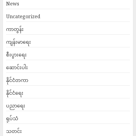
News
Uncategorized
ကာတွန်း
ကျန်းမာရေး
စီးပွားရေး
ဆောင်းပါး
နိုင်ငံတကာ
နိုင်ငံရေး
ပညာရေး
ရုပ်သံ
သတင်း