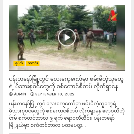
ရုပ်သံ
သတင်း
ပန်းတနော်မြို့တွင် လေးကေ့ကော်မှာ ဖမ်းမိတဲ့သူတွေ
ရဲ့ မိသားစုဝင်တွေကို စစ်ကောင်စီတပ် လိုက်ရှာနေ
ADMIN
SEPTEMBER 10, 2022
ပန်းတနော်မြို့တွင် လေးကေ့ကော်မှာ ဖမ်းမိတဲ့သူတွေရဲ့
မိသားစုဝင်တွေကို စစ်ကောင်စီတပ် လိုက်ရှာနေ ဧရာဝတီတို
င်းမ် စက်တင်ဘာလ ၉ ရက် ဧရာဝတီတိုင်း၊ ပန်းတနော်
မြို့နယ်မှာ စက်တင်ဘာလ ပထမပတ္က...