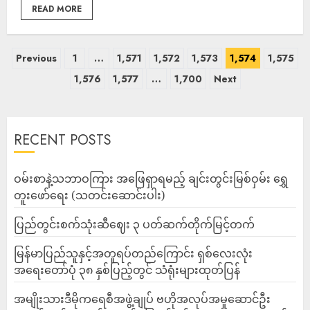
READ MORE
Previous
1
…
1,571
1,572
1,573
1,574
1,575
1,576
1,577
…
1,700
Next
RECENT POSTS
ဝမ်းစာနဲ့သဘာဝကြား အဖြေရှာရမည့် ချင်းတွင်းမြစ်ဝှမ်း ရွှေ
တူးဖော်ရေး (သတင်းဆောင်းပါး)
ပြည်တွင်းစက်သုံးဆီဈေး ၃ ပတ်ဆက်တိုက်မြင့်တက်
မြန်မာပြည်သူနှင့်အတူရပ်တည်ကြောင်း ရှစ်လေးလုံး
အရေးတော်ပုံ ၃၈ နှစ်ပြည့်တွင် သံရုံးများထုတ်ပြန်
အမျိုးသားဒီမိုကရေစီအဖွဲ့ချုပ် ဗဟိုအလုပ်အမှုဆောင်ဦး