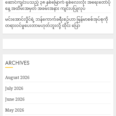
ဆောင်ကျင်းပသည့် ၃၈ နှစ်မြောက် ရှစ်လေးလုံး အရေးတော်ပုံ
နေ့ အထိမ်းအမှတ် အခမ်းအနား ကျင်းပပြုလုပ်
မင်းအောင်လှိုင်ရဲ့ ဘန်ကောက်ခရီးစဉ်ဟာ မြန်မာစစ်အုပ်စုကို
တရားဝင်မှုပေးတာမဟုတ်ဘူးလို့ ထိုင်း ပြော
ARCHIVES
August 2026
July 2026
June 2026
May 2026