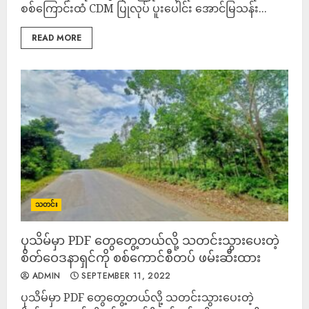
စစ်ကြောင်းထံ CDM ပြုလုပ် ပူးပေါင်း အောင်မြသန်း...
READ MORE
သတင်း
ပုသိမ်မှာ PDF တွေတွေ့တယ်လို့ သတင်းသွားပေးတဲ့
စိတ်ဝေဒနာရှင်ကို စစ်ကောင်စီတပ် ဖမ်းဆီးထား
ADMIN
SEPTEMBER 11, 2022
ပုသိမ်မှာ PDF တွေတွေ့တယ်လို့ သတင်းသွားပေးတဲ့