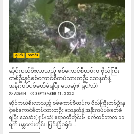
ရုပ်သံ
သတင်း
ဆိုင်ကယ်စီးလာသည့် စစ်ကောင်စီတပ်က ဗိုလ်ကြီး
တစ်ဦးနှင့်စစ်ကောင်စီတပ်သားတဦး သေနတ်နဲ့
အနီးကပ်ပစ်ခတ်ခံရပြီး သေဆုံး( ရုပ်/သံ)
ADMIN
SEPTEMBER 11, 2022
ဆိုင်ကယ်စီးလာသည့် စစ်ကောင်စီတပ်က ဗိုလ်ကြီးတစ်ဦးနှ
င့်စစ်ကောင်စီတပ်သားတဦး သေနတ်နဲ့ အနီးကပ်ပစ်ခတ်ခံ
ရပြီး သေဆုံး( ရုပ်/သံ) ဧရာဝတီတိုင်းမ် ​ စက်တင်ဘာလ ၁၁
ရက် မန္တလေးတိုင်း၊ မြင်းခြံခရိုင်၊...