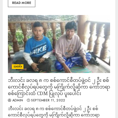
READ MORE
သတင်း
ဘီးလင်း ခလရ ၈ က စစ်ကောင်စီတပ်ဖွဲ့ဝင် ၂ ဦး စစ်
ကောင်စီလုပ်ရပ်တွေကို မကြိုက်လို့ဆိုကာ ကော်ဘရာ
စစ်ကြောင်းထံ CDM ပြုလုပ် ပူးပေါင်း
ADMIN
SEPTEMBER 11, 2022
ဘီးလင်း ခလရ ၈ က စစ်ကောင်စီတပ်ဖွဲ့ဝင် ၂ ဦး စစ်
ကောင်စီလုပ်ရပ်တွေကို မကြိုက်လို့ဆိုကာ ကော်ဘရာ