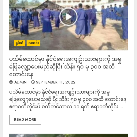
ရုပ်သံ
သတင်း
ပုသိမ်ထောင်မှာ နိုင်ငံရေးအကျဥ်းသားများကို အမှု
ဖြေလျှော့ပေးမည်ဆိုပြီး သိန်း ၅၀ မှ ၃၀၀ အထိ
တောင်းနေ
ADMIN
SEPTEMBER 11, 2022
ပုသိမ်ထောင်မှာ နိုင်ငံရေးအကျဥ်းသားများကို အမှု
ဖြေလျှော့ပေးမည်ဆိုပြီး သိန်း ၅၀ မှ ၃၀၀ အထိ တောင်းနေ
ဧရာဝတီတိုင်းမ် စက်တင်ဘာလ ၁၁ ရက် ဧရာ၀တီတိုင်း၊...
READ MORE