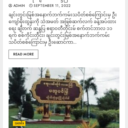
ADMIN
SEPTEMBER 11, 2022
ချင်းတွင်းမြစ်အနောက်ဘက်ကမ်းသပိတ်စစ်ကြောင်းမှ ဦး
ကျော်မိုးထွန်းကို သံအမတ် အဖြစ်ဆက်လက် ခန့်အပ်ထား
ရေး ချီတက် ဆန္ဒပြ ဧရာဝတီတိုင်းမ် စက်တင်ဘာလ ၁၁
ရက် စစ်ကိုင်းတ်ိုင်း၊ ချင်းတွင်းမြစ်အနောက်ဘက်ကမ်း
သပိတ်စစ်ကြောင်းမှ ဦးဆောင်ကာ...
READ MORE
သတင်း