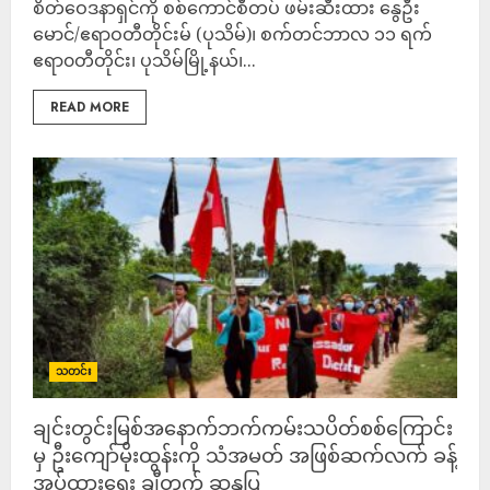
စိတ်ဝေဒနာရှင်ကို စစ်ကောင်စီတပ် ဖမ်းဆီးထား နွေဦး
မောင်/ဧရာဝတီတိုင်းမ် (ပုသိမ်)၊ စက်တင်ဘာလ ၁၁ ရက်
ဧရာ၀တီတိုင်း၊ ပုသိမ်မြို့နယ်၊...
READ MORE
သတင်း
ချင်းတွင်းမြစ်အနောက်ဘက်ကမ်းသပိတ်စစ်ကြောင်း
မှ ဦးကျော်မိုးထွန်းကို သံအမတ် အဖြစ်ဆက်လက် ခန့်
အပ်ထားရေး ချီတက် ဆန္ဒပြ