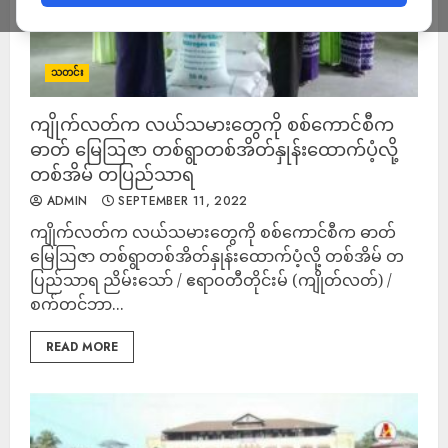
သတင်း
ကျိုက်လတ်က လယ်သမားတွေကို စစ်ကောင်စီက
ဓာတ် မြေဩဇာ တစ်ရွာတစ်အိတ်နှုန်းထောက်ပံ့လို့
တစ်အိမ် တပြည်သာရ
ADMIN
SEPTEMBER 11, 2022
ကျိုက်လတ်က လယ်သမားတွေကို စစ်ကောင်စီက ဓာတ်
မြေဩဇာ တစ်ရွာတစ်အိတ်နှုန်းထောက်ပံ့လို့ တစ်အိမ် တ
ပြည်သာရ ညိမ်းသော် / ဧရာဝတီတိုင်းမ် (ကျိုတ်လတ်) /
စက်တင်ဘာ...
READ MORE