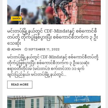
သတင်း
မင်းတပ်မြို့နယ်တွင် CDF-Mindatနှင့် စစ်ကောင်စီ
တပ်တို့ တိုက်ပွဲဖြစ်ပွားပြီး စစ်ကောင်စီဘက်က ၃ ဦး
သေဆုံး
ADMIN
SEPTEMBER 11, 2022
မင်းတပ်မြို့နယ်တွင် CDF-Mindatနှင့် စစ်ကောင်စီတပ်တို့
တိုက်ပွဲဖြစ်ပွားပြီး စစ်ကောင်စီဘက်က ၃ ဦးသေဆုံး
ဧရာဝတီတိုင်းမ် (မင်းတပ်)၊ စက်တင်ဘာ ၁၁ ရက်
ချင်းပြည်နယ်၊ မင်းတပ်မြို့နယ်တွင်...
READ MORE