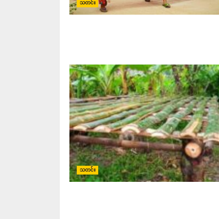
သတင်း
သတင်း