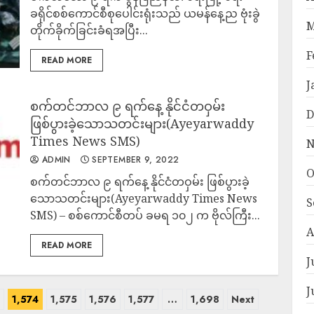
ခရိုင်စစ်ကောင်စီစုပေါင်းရုံးသည် ယမန်နေ့ည ဗုံးခွဲ
M
တိုက်ခိုက်ခြင်းခံရအပြီး...
F
READ MORE
J
စက်တင်ဘာလ ၉ ရက်နေ့ နိုင်ငံတဝှမ်း
D
ဖြစ်ပွားခဲ့သောသတင်းများ(Ayeyarwaddy
Times News SMS)
N
ADMIN
SEPTEMBER 9, 2022
O
စက်တင်ဘာလ ၉ ရက်နေ့ နိုင်ငံတဝှမ်း ဖြစ်ပွားခဲ့
သောသတင်းများ(Ayeyarwaddy Times News
S
SMS) – စစ်ကောင်စီတပ် ခမရ ၁၀၂ က ဗိုလ်ကြီး...
A
READ MORE
J
J
3
1,574
1,575
1,576
1,577
…
1,698
Next