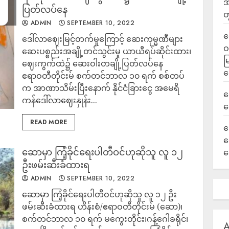
အ
ပြတ်လပ်နေ
တ
ADMIN
SEPTEMBER 10, 2022
ရ
ဒေါ်လာဈေးမြင့်တက်မှုကြောင့် ဆေးကုမ္မဏီများ
ဝ
ဆေးပစ္စည်းအချို့တင်သွင်းမှု ယာယီရပ်ဆိုင်းထား၊
မ
ဈေးကွက်ထဲ၌ ဆေးဝါးတချို့ပြတ်လပ်နေ
ရ
ဧရာဝတီတိုင်းမ် စက်တင်ဘာလ ၁၀ ရက် စစ်တပ်
က အာဏာသိမ်းပြီးနောက် နိုင်ငံခြားငွေ အမေရိ
လ
ကန်ဒေါ်လာဈေးနှုန်း...
ရ
READ MORE
ခ
ဟ
ဆောမှာ ကြံ့ခိုင်ရေးပါတီဝင်ဟုဆိုသူ လူ ၁၂
က
ဦးဖမ်းဆီးခံထားရ
ADMIN
SEPTEMBER 10, 2022
ဆောမှာ ကြံ့ခိုင်ရေးပါတီဝင်ဟုဆိုသူ လူ ၁၂ ဦး
ဖမ်းဆီးခံထားရ ဟိန်းစံ/ဧရာဝတီတိုင်းမ် (ဆော)၊
စက်တင်ဘာလ ၁၀ ရက် မကွေးတိုင်း၊ဂန့်ဂေါခရိုင်၊