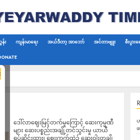
န်း
ကျန်းမာရေး
အယ်ဒီတာ့ အာဘော်
အင်တာဗျူး
စီးပွားရ
DONATE
×
ဟ
ဒေါ်လာဈေးမြင့်တက်မှုကြောင့် ဆေးကုမ္မဏီ
ဖ
များ ဆေးပစ္စည်းအချို့တင်သွင်းမှု ယာယီ
ရပ်ဆိုင်းထား၊ ဈေးကွက်ထဲ၌ ဆေးဝါးတချို့