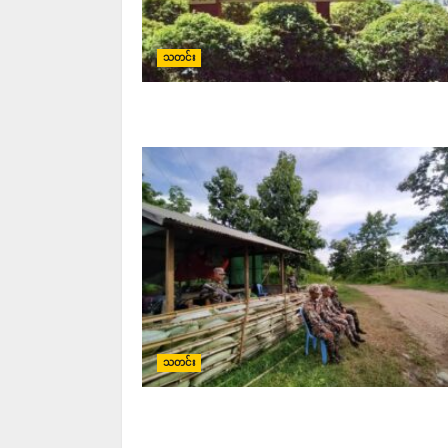
သတင်း
သတင်း