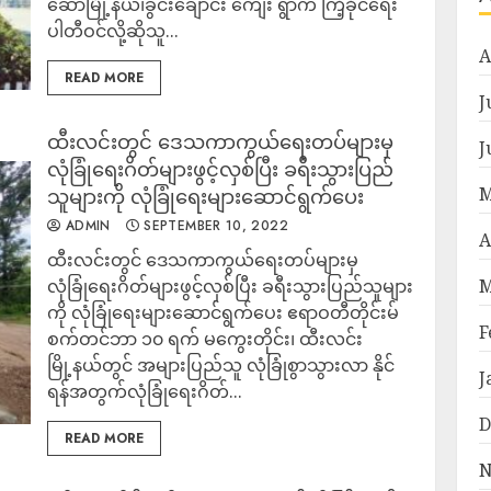
ဆောမြို့နယ်၊ခွင်းချောင်း ကျေး ရွာက ကြံ့ခိုင်ရေး
ပါတီဝင်လို့ဆိုသူ...
A
READ MORE
J
ထီးလင်းတွင် ဒေသကာကွယ်ရေးတပ်များမှ
J
လုံခြုံရေးဂိတ်များဖွင့်လှစ်ပြီး ခရီးသွားပြည်
M
သူများကို လုံခြုံရေးများဆောင်ရွက်ပေး
ADMIN
SEPTEMBER 10, 2022
A
ထီးလင်းတွင် ဒေသကာကွယ်ရေးတပ်များမှ
လုံခြုံရေးဂိတ်များဖွင့်လှစ်ပြီး ခရီးသွားပြည်သူများ
M
ကို လုံခြုံရေးများဆောင်ရွက်ပေး ဧရာဝတီတိုင်းမ်
F
စက်တင်ဘာ ၁၀ ရက် မကွေးတိုင်း၊ ထီးလင်း
မြို့နယ်တွင် အများပြည်သူ လုံခြုံစွာသွားလာ နိုင်
J
ရန်အတွက်လုံခြုံရေးဂိတ်...
D
READ MORE
N