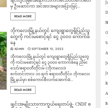
ချင်းတွင်းမြစ်အနောက်ဘက်ကမ်းသပိတ်ကော်မတီ
J
မှ ဦးဆောင်ကာ အင်အားအများအပြားဖြင့်...
D
READ MORE
N
ဘိုကလေးမြို့နယ်တွင် ကျေးရွာတွေရှိပြည်သူ
O
တွေကို ကင်းမစောင့်ရင် ငွေ ၃၀၀၀ ကောက်ခံ
နေ
S
ADMIN
SEPTEMBER 10, 2022
A
ဘိုကလေးမြို့နယ်တွင် ကျေးရွာတွေရှိပြည်သူတွေ
ကို ကင်းမစောင့်ရင် ငွေ ၃၀၀၀ ကောက်ခံနေ ညိမ်း
J
သော်/ဧရာဝတီတိုင်းမ် (ဘိုကလေး)၊
J
စက်တင်ဘာလ ၁၀ ရက် ဧရာဝတီတိုင်း၊ ဘိုကလေး
မြို့နယ်မှာ စစ်ကောင်စီလက်အောက်ခံ...
M
READ MORE
A
M
ချင်းအမျိုးသားကာကွယ်ရေးတပ်ဖွဲ့- CNDF စ