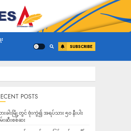
ေး
SUBSCRIBE
RECENT POSTS
ားခါးမြို့တွင် ဗုံးကွဲ၍ အရပ်သား ၅၀ နီးပါး
မ်းဆီးစစ်ဆး