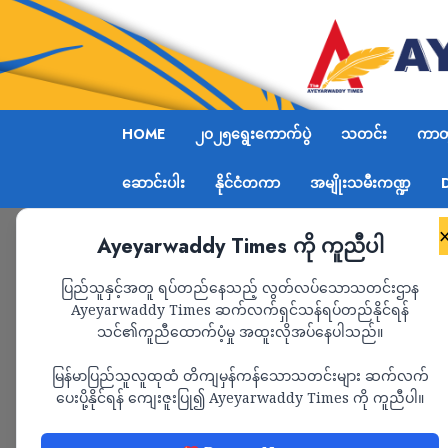
HOME
၂၀၂၅ရွေးကောက်ပွဲ
သတင်း
ကာတွ
ဆောင်းပါး
နိုင်ငံတကာ
အမျိုးသမီးကဏ္ဍ
Ayeyarwaddy Times ကို ကူညီပါ
Home
သတင်း
Page 1,574
ပြည်သူနှင့်အတူ ရပ်တည်နေသည့် လွတ်လပ်သောသတင်းဌာန
Ayeyarwaddy Times ဆက်လက်ရှင်သန်ရပ်တည်နိုင်ရန်
သတင်း
သင်၏ကူညီထောက်ပံ့မှု အထူးလိုအပ်နေပါသည်။
မြန်မာပြည်သူလူထုထံ တိကျမှန်ကန်သောသတင်းများ ဆက်လက်
ပေးပို့နိုင်ရန် ကျေးဇူးပြု၍ Ayeyarwaddy Times ကို ကူညီပါ။