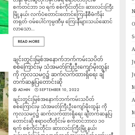
စက်တင်ဘာ ၁၀ ရက် စစ်ကိုင်းတိုင်း၊ ဆားလင်းကြီး
N
မြို့နယ်၊ လက်ပံတောင်းတောင်ကြေးနီစီမံကိန်း
တရုတ်-ဝမ်ပေါင်ကုမ္ပဏီမှ ကြေးနီများသယ်ဆောင်
O
လာသော...
S
READ MORE
A
ချင်းတွင်းမြစ်အနောက်ဘက်ကမ်းသပိတ်
J
စစ်ကြောင်းမှ သံအမတ်ကြီးဦးကျော်မိုးထွန်း
ကို ကုလသမဂ္ဂ၌ ဆက်လက်ထားရှိရေး ချီ
J
တက်ဆန္ဒပြတောင်းဆို
M
ADMIN
SEPTEMBER 10, 2022
ချင်းတွင်းမြစ်အနောက်ဘက်ကမ်းသပိတ်
A
စစ်ကြောင်းမှ သံအမတ်ကြီးဦးကျော်မိုးထွန်း ကို
M
ကုလသမဂ္ဂ၌ ဆက်လက်ထားရှိရေး ချီတက်ဆန္ဒပြ
တောင်းဆို ဧရာဝတီတိုင်းမ် စက်တင်ဘာလ ၁၀
F
ရက် စစ်ကိုင်းတ်ိုင်း၊ ဆားလင်းကြီးမြို့နယ်၊