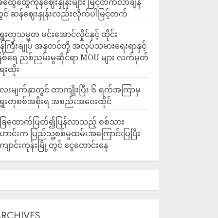
ထွေထွေကုန်ဈေးနှုန်းများ မြင့်တက်လာချိန်
ွင် ဆန်ဈေးနှုန်းလည်းလိုက်ပါမြင့်တက်
ွေးတုသမ္မတ မင်းအောင်လှိုင်နှင့် ထိုင်း
န်ကြီးချုပ် အနုတင်တို့ အလုပ်သမားရေးရာနှင့်
ြစ်ရေ ညစ်ညမ်းမှုဆိုင်ရာ MOU များ လက်မှတ်
ေးထိုး
ေးမျက်နှာတွင် တာကျိုးပြီး ၆ ရက်အကြာမှ
ွေးတုစစ်အစိုးရ အစည်းအဝေးထိုင်
ြေထောက်ပြတ်၍ပြန်လာသည့် စစ်သား
ောင်းက ပြည်သူ့စစ်မှုထမ်းအကြောင်းပြပြီး
ျောင်းကုန်းမြို့တွင် ငွေတောင်းနေ
ARCHIVES