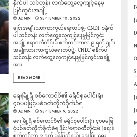
နိုက်ပါ သင်တန်း လက်တွေ့လေ့ကျင့်နေမှု
F
မြင်ကွင်းအချို့
ADMIN
SEPTEMBER 10, 2022
J
ချင်းအမျိုးသားကာကွယ်ရေးတပ်ဖွဲ့- CNDF စနိုက်
D
ပါ သင်တန်း လက်တွေ့လေ့ကျင့်နေမှုမြင်ကွင်း
အချို့ ဧရာဝတီတိုင်းမ် စက်တင်ဘာလ ၉ ရက် ချင်း
N
အမျိုးသားကာကွယ်ရေးတပ်ဖွဲ့- CNDF စနိုက်ပါ
သင်တန်း လက်တွေ့လေ့ကျင့်နေမှုမြင်ကွင်းအချို့
O
အား...
S
READ MORE
A
ရေးမြို့ရှိ စစ်ကောင်စီ၏ ခရိုင်စုပေါင်းရုံး
J
၄၀မမဖြင့်ပစ်ခတ်တိုက်ခိုက်ခံရ
J
ADMIN
SEPTEMBER 9, 2022
ရေးမြို့ရှိ စစ်ကောင်စီ၏ ခရိုင်စုပေါင်းရုံး ၄၀မမဖြ
M
င့်ပစ်ခတ်တိုက်ခိုက်ခံရ နိုင်း/ဧရာဝတီတိုင်းမ် (ရေး)၊
စက်တင်ဘာ ၉ ရက် မွန်ပြည်နယ်၊ ရေးမြို့ ရေး
A