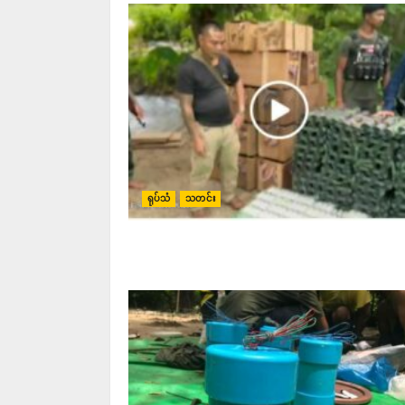
ရုပ်သံ
သတင်း