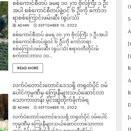
စစ်ကောင်စီတပ် ခမရ ၁၀၂က ဗိုလ်ကြီး ၁ ဦး
O
အပါ စစ်ကောင်စီတပ်ဖွဲ့ဝင် ၆ ဦးကို ကော်ဘ
ရာစစ်ကြောင်းဖမ်းဆီး (ရုပ်/သံ)
S
ADMIN
SEPTEMBER 10, 2022
A
စစ်ကောင်စီတပ် ခမရ ၁၀၂က ဗိုလ်ကြီး ၁ ဦးအပါ
စစ်ကောင်စီတပ်ဖွဲ့ဝင် ၆ ဦးကို ကော်ဘရာ
J
စစ်ကြောင်းဖမ်းဆီး (ရုပ်/သံ) ဧရာဝတီတိုင်းမ်
စက်တင်ဘာလ ၁၀...
J
M
READ MORE
A
လက်ပံတောင်းတောင်ဒေသရှိ တရုတ်ပိုင် ဝမ်
ပေါင်ကုမ္ပဏီမှ ကြေးနီများသယ်ဆောင်လာ
M
သော‌ကားတန်း မိုင်းဆွဲတိုက်ခိုက်ခံရ
F
ADMIN
SEPTEMBER 10, 2022
လက်ပံတောင်းတောင်ဒေသရှိ တရုတ်ပိုင် ဝမ်ပေါင်
J
ကုမ္ပဏီမှ ကြေးနီများသယ်ဆောင်လာသော‌ကား
D
တန်း မိုင်းဆွဲတိုက်ခိုက်ခံရ ဧရာဝတီတိုင်းမ်