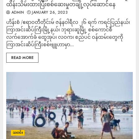
ထိန်းသိမ်းထားပြီးစစ်ဆေးမှုတချို့လုပ်ဆောင်နေ
ADMIN
JANUARY 26, 2023
ဟိန်းစံ /ဧရာဝတီတိုင်းမ် ဇန်နဝါရီလ ၂၆ ရက် ကရင်ပြည်နယ်၊
ကြာအင်းဆိပ်ကြီးမြို့နယ်၊ ဘုရားဆူမြို့ စစ်ကောင်စီ
လက်အောက်ခံ ထွေအုပ်၊ လဝက၊ စည်ပင် ဝန်ထမ်းတွေကို
ကြာအင်းဆိပ်ကြီးစစ်ဗျူဟာမှာ...
READ MORE
သတင်း