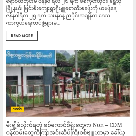
ဧရာဝတီတိုင်းမ် ဇန်နဝါရီလ ၂၆ ရက် စစ်ကိုင်းတိုင်း၊ ရွှေဘို
မြို့နယ်၊ မြင်းစီးကျေးရွာရှိပျူစောထီးစခန်းကို ယမန်နေ့
ဇန်နဝါရီလ ၂၅ ရက် ယမန်နေ့ ညပိုင်းအချိန်က ဒေသ
ကာကွယ်ရေးတပ်ဖွဲ့များမှ...
READ MORE
သတင်း
မီးရှို့ခံလိုက်ရတဲ့ စစ်ကောင်စီရုံးတွေက Non – CDM
ဝန်ထမ်းတွေကိုကြာအင်းဆိပ်ကြီးစစ်ဗျူဟာမှာ ခေါ်ယူ