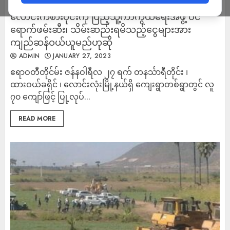
လောင်းလုံးမြို့နယ်တွင် လူ ၇၀ ကျော်ပါဝင်သည့်
လောင်းကစားဝိုင်းကို ပြည့်သူ့ကာကွယ်ရေးအဖွဲ့ ဝင်
ရောက်ဖမ်းဆီး၊ သိမ်းဆည်းရမိသည့်ငွေများအား
ကျည်ဆန်ဝယ်ယူမည်ဟုဆို
ADMIN
JANUARY 27, 2023
ဧရာဝတီတိုင်မ်း ဇန်နဝါရီလ ၂၇ ရက် တနင်္သာရီတိုင်း ၊
ထားဝယ်ခရိုင် ၊ လောင်းလုံးမြို့နယ်ရှိ ကျေးရွာတစ်ရွာတွင် လူ
၇၀ ကျော်ဖြင့် ပြု့လုပ်...
READ MORE