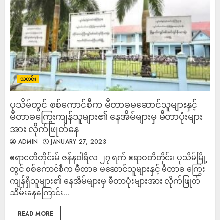
သတင်း
ပုသိမ်တွင် စစ်ကောင်စီက မီတာခမဆောင်သူများနှင့်
မီတာခကြွေးကျန်သူများ၏ နေအိမ်များမှ မီတာပုံးများ
အား လိုက်ဖြုတ်နေ
ADMIN
JANUARY 27, 2023
ဧရာဝတီတိုင်းမ် ဇန်နဝါရီလ ၂၇ ရက် ဧရာဝတီတိုင်း၊ ပုသိမ်မြို့
တွင် စစ်ကောင်စီက မီတာခ မဆောင်သူများနှင့် မီတာခ ကြွေး
ကျန်ရှိသူများ၏ နေအိမ်များမှ မီတာပုံးများအား လိုက်ဖြုတ်
သိမ်းနေကြောင်း...
READ MORE