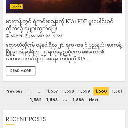
သတင်း
ဖားကန့်တွင် ရဲကင်းစခန်းကို KIA၊ PDF ပူးပေါင်းဝင်
တိုက်လို့ ရဲများထွက်ပြေး
ADMIN
JANUARY 26, 2023
ဧရာဝတီတိုင်းမ် ဇန်နဝါရီလ ၂၆ ရက် ကချင်ပြည်နယ်၊ ဖားကန့်
မြို့မှာ ဇန်နဝါရီလ ၂၅ ရက်နေ့ ညပိုင်းက စစ်ကောင်စီ
လက်အောက်ခံ ရဲကင်းစခန်း တစ်ခုကို KIA၊...
READ MORE
Previous
1
…
1,557
1,558
1,559
1,560
1,561
1,562
1,563
…
1,886
Next
RECENT POSTS