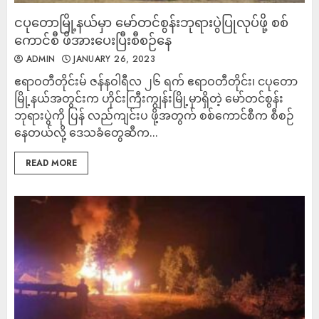
ငပုတောမြို့နယ်မှာ မော်တင်စွန်းဘုရားပွဲပြုလုပ်ဖို့ စစ်
ကောင်စီ ဖိအားပေးပြီးစီစဉ်နေ
ADMIN
JANUARY 26, 2023
ဧရာဝတီတိုင်းမ် ဇန်နဝါရီလ ၂၆ ရက် ဧရာဝတီတိုင်း၊ ငပုတော
မြို့နယ်အတွင်းက ဟိုင်းကြီးကျွန်းမြို့မှာရှိတဲ့ မော်တင်စွန်း
ဘုရားပွဲကို ပြန် လည်ကျင်းပ ဖို့အတွက် စစ်ကောင်စီက စီစဉ်
နေတယ်လို့ ဒေသခံတွေဆီက...
READ MORE