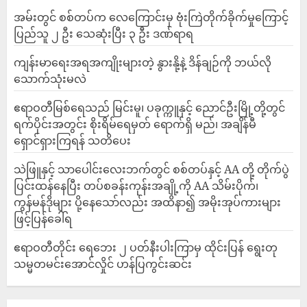
‎အမ်းတွင် စစ်တပ်က လေကြောင်းမှ ဗုံးကြဲတိုက်ခိုက်မှုကြောင့်
ပြည်သူ ၂ ဦး သေဆုံးပြီး ၃ ဦး ဒဏ်ရာရ
ကျန်းမာရေးအရအကျိုးများတဲ့ နွားနို့နဲ့ ဒိန်ချဉ်ကို ဘယ်လို
သောက်သုံးမလဲ
ဧရာဝတီမြစ်ရေသည် မြင်းမူ၊ ပခုက္ကူနှင့် ညောင်ဦးမြို့တို့တွင်
ရက်ပိုင်းအတွင်း စိုးရိမ်ရေမှတ် ရောက်ရှိ မည်၊ အချိန်မီ
ရှောင်ရှားကြရန် သတိပေး
သဲဖြူနှင့် သာပေါင်းလေးဘက်တွင် စစ်တပ်နှင့် AA တို့ တိုက်ပွဲ
ပြင်းထန်‌နေပြီး တပ်စခန်းကုန်းအချို့ကို AA သိမ်းပိုက်၊
ကွန်မန်ဒိုများ ပို့နေသော်လည်း အထိနာ၍ အမိုးအုပ်ကားများ
ဖြင့်ပြန်ခေါ်ရ
ဧရာဝတီတိုင်း ရေဘေး ၂ ပတ်နီးပါးကြာမှ ထိုင်းပြန် ရွေးတု
သမ္မတမင်းအောင်လှိုင် ဟန်ပြကွင်းဆင်း