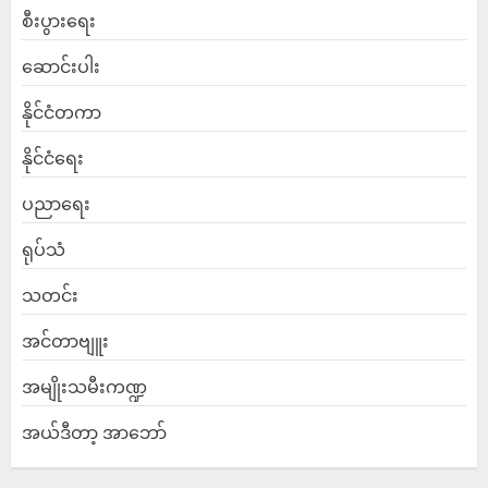
စီးပွားရေး
ဆောင်းပါး
နိုင်ငံတကာ
နိုင်ငံရေး
ပညာရေး
ရုပ်သံ
သတင်း
အင်တာဗျူး
အမျိုးသမီးကဏ္ဍ
အယ်ဒီတာ့ အာဘော်