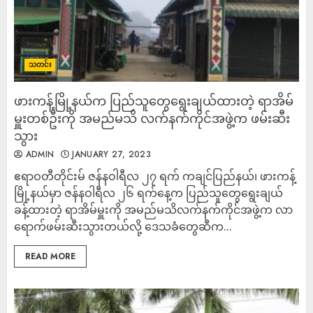
သတင်း
ဖားကန့်မြို့နယ်က ပြည်သူတွေရွေးချယ်ထားတဲ့ ရာအိမ်
မှူးတစ်ဦးကို အမည်မသိ လက်နက်ကိုင်အဖွဲ့က ဖမ်းဆီး
သွား
ADMIN
JANUARY 27, 2023
ဧရာဝတီတိုင်းမ် ဇန်နဝါရီလ ၂၇ ရက် ကချင်ပြည်နယ်၊ ဖားကန့်
မြို့နယ်မှာ ဇန်နဝါရီလ ၂၆ ရက်နေ့က ပြည်သူတွေရွေးချယ်
ခန့်ထားတဲ့ ရာအိမ်မှူးကို အမည်မသိလက်နက်ကိုင်အဖွဲ့က လာ
ရောက်ဖမ်းဆီးသွားတယ်လို့ ဒေသခံတွေဆီက...
READ MORE