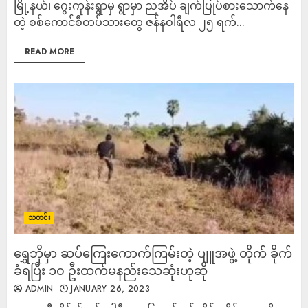
မြို့နယ်၊ ဂွေးကုန်းရွာမှ ရွာမှာ ညအိပ် ချက်ပြုပ်စားသောက်နေ
တဲ့ စစ်ကောင်စီတပ်သားတွေ ဇန်နဝါရီလ ၂၅ ရက်...
READ MORE
သတင်း
ရွှေဘိုမှာ ဆပ်ကြေးကောက်ကြမ်းတဲ့ ပျူအဖွဲ့ တိုက် ခိုက်
ခံရပြီး ၁၀ ဦးထက်မနည်းသေဆုံးဟုဆို
ADMIN
JANUARY 26, 2023