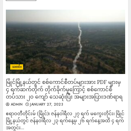
သတင်း
မြိုင်မြို့နယ်တွင် စစ်ကောင်စီတပ်များအား PDF များမှ
၄ ရက်ဆက်တိုက် တိုက်ခိုက်မှုကြောင့် စစ်ကောင်စီ
တပ်သား ၂၀ ကျော် သေဆုံးပြီး အများအပြားဒဏ်ရာရ
ADMIN
JANUARY 27, 2023
ဧရာဝတီတိုင်းမ် (မြိုင်)၊ ဇန်နဝါရီလ ၂၇ ရက် မကွေးတိုင်း၊ မြိုင်
မြို့နယ်တွင် ဇန်နဝါရီလ ၂၃ ရက်နေ့မှ ၂၆ ရက်နေ့အထိ ၄ ရက်
အတွင်း...