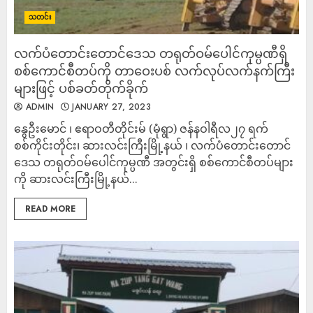
သတင်း
လက်ပံတောင်းတောင်ဒေသ တရုတ်ဝမ်ပေါင်ကုမ္ပဏီရှိ
စစ်ကောင်စီတပ်ကို တာဝေးပစ် လက်လုပ်လက်နက်ကြီး
များဖြင့် ပစ်ခတ်တိုက်ခိုက်
ADMIN
JANUARY 27, 2023
နွေဦးမောင် ၊ ဧရာဝတီတိုင်းမ် (မုံရွာ) ဇန်နဝါရီလ၂၇ ရက်
စစ်ကိုင်းတိုင်း၊ ဆားလင်းကြီးမြို့နယ် ၊ လက်ပံတောင်းတောင်
ဒေသ တရုတ်ဝမ်ပေါင်ကုမ္ပဏီ အတွင်းရှိ စစ်ကောင်စီတပ်များ
ကို ဆားလင်းကြီးမြို့နယ်...
READ MORE