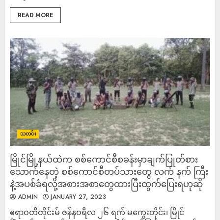
READ MORE
သတင်း
မြိုင်မြို့နယ်ထဲက စစ်ကောင်စီစခန်းမှာချက်ပြုတ်စား
သောက်နေတဲ့ စစ်ကောင်စီတပ်သားတွေ လက် နက် ကြီး
နဲ့အပစ်ခံရ​လို့အစားအစာတွေထားပြီးထွက်ပြေးရဟုဆို
ADMIN
JANUARY 27, 2023
ဧရာဝတီတိုင်းမ် ဇန်နဝရီလ ၂၆ ရက် မကွေးတိုင်း၊ မြိုင်