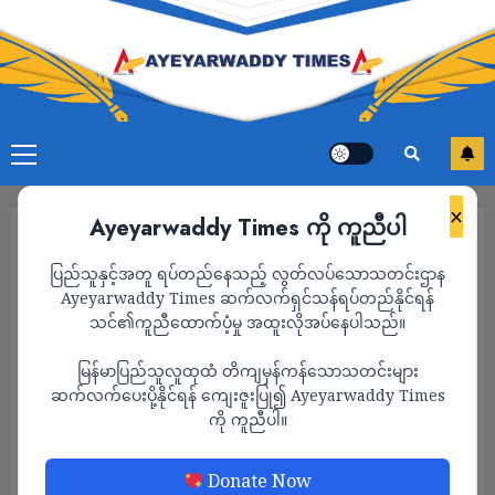
×
Ayeyarwaddy Times ကို ကူညီပါ
ပြည်သူနှင့်အတူ ရပ်တည်နေသည့် လွတ်လပ်သောသတင်းဌာန
Ayeyarwaddy Times ဆက်လက်ရှင်သန်ရပ်တည်နိုင်ရန်
သင်၏ကူညီထောက်ပံ့မှု အထူးလိုအပ်နေပါသည်။
မြန်မာပြည်သူလူထုထံ တိကျမှန်ကန်သောသတင်းများ
ဆက်လက်ပေးပို့နိုင်ရန် ကျေးဇူးပြု၍ Ayeyarwaddy Times
ကို ကူညီပါ။
သတင်း
Donate Now