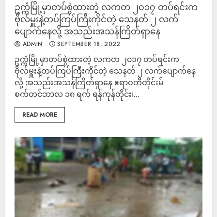
ဥက္ကံမြို့မှာတပ်စွဲထားတဲ့ လကတ ၂၀၁၇ တပ်ရင်းက
ဗိုလ်မှူးနဲ့တပ်ကြပ်ကြီးကိုင်တဲ့ သေနတ် ၂ လက်
ပျောက်နေလို့ အသည်းအသန်ကြိတ်ရှာနေ
ADMIN
SEPTEMBER 18, 2022
ဥက္ကံမြို့မှာတပ်စွဲထားတဲ့ လကတ ၂၀၁၇ တပ်ရင်းက
ဗိုလ်မှူးနဲ့တပ်ကြပ်ကြီးကိုင်တဲ့ သေနတ် ၂ လက်ပျောက်နေ
လို့ အသည်းအသန်ကြိတ်ရှာနေ ဧရာဝတီတိုင်းမ်
စက်တင်ဘာလ ၁၈ ရက် ရန်ကုန်တိုင်း၊...
READ MORE