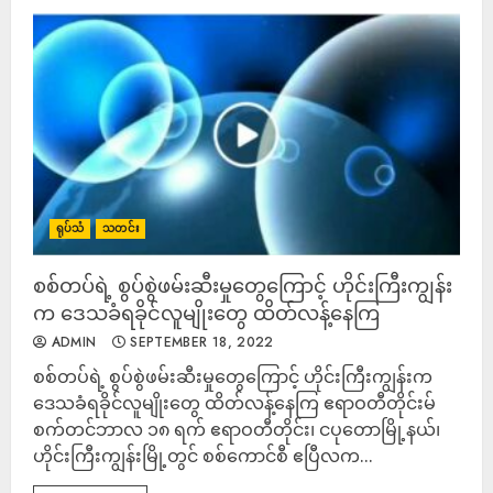
ရုပ်သံ
သတင်း
စစ်တပ်ရဲ့ စွပ်စွဲဖမ်းဆီးမှုတွေကြောင့် ဟိုင်းကြီးကျွန်း
က ဒေသခံရခိုင်လူမျိုးတွေ ထိတ်လန့်နေကြ
ADMIN
SEPTEMBER 18, 2022
စစ်တပ်ရဲ့ စွပ်စွဲဖမ်းဆီးမှုတွေကြောင့် ဟိုင်းကြီးကျွန်းက
ဒေသခံရခိုင်လူမျိုးတွေ ထိတ်လန့်နေကြ ဧရာဝတီတိုင်းမ်
စက်တင်ဘာလ ၁၈ ရက် ဧရာဝတီတိုင်း၊ ငပုတောမြို့နယ်၊
ဟိုင်းကြီးကျွန်းမြို့တွင် စစ်ကောင်စီ ဧပြီလက...