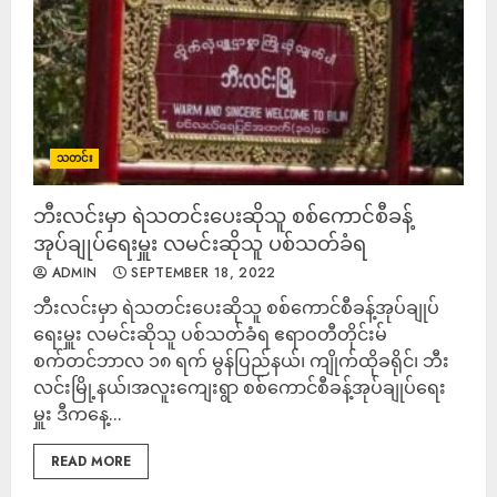
သတင်း
ဘီးလင်းမှာ ရဲသတင်းပေးဆိုသူ စစ်ကောင်စီခန့်
အုပ်ချုပ်ရေးမှူး လမင်းဆိုသူ ပစ်သတ်ခံရ
ADMIN
SEPTEMBER 18, 2022
ဘီးလင်းမှာ ရဲသတင်းပေးဆိုသူ စစ်ကောင်စီခန့်အုပ်ချုပ်
ရေးမှူး လမင်းဆိုသူ ပစ်သတ်ခံရ ဧရာဝတီတိုင်းမ်
စက်တင်ဘာလ ၁၈ ရက် မွန်ပြည်နယ်၊ ကျိုက်ထိုခရိုင်၊ ဘီး
လင်းမြို့နယ်၊အလူးကျေးရွာ စစ်ကောင်စီခန့်အုပ်ချုပ်ရေး
မှူး ဒီကနေ့...
READ MORE