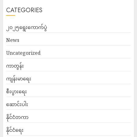
CATEGORIES
၂၀၂၅ရွေးကောက်ပွဲ
News
Uncategorized
ကာတွန်း
ကျန်းမာရေး
စီးပွားရေး
ဆောင်းပါး
နိုင်ငံတကာ
နိုင်ငံရေး