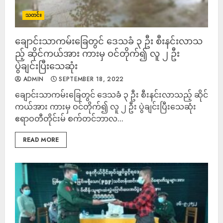
သတင်း
ချောင်းသာကမ်းခြေတွင် ဒေသခံ ၃ ဦး စီးနင်းလာသ
ည့် ဆိုင်ကယ်အား ကားမှ ဝင်တိုက်၍ လူ ၂ ဦး
ပွဲချင်းပြီးသေဆုံး
ADMIN
SEPTEMBER 18, 2022
ချောင်းသာကမ်းခြေတွင် ဒေသခံ ၃ ဦး စီးနင်းလာသည့် ဆိုင်
ကယ်အား ကားမှ ဝင်တိုက်၍ လူ ၂ ဦး ပွဲချင်းပြီးသေဆုံး
ဧရာဝတီတိုင်းမ် စက်တင်ဘာလ...
READ MORE