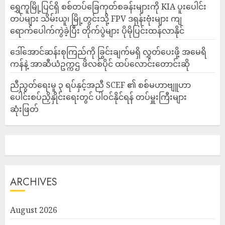
‎ရွှေကူမြို့ပြင်ရှိ စစ်တပ်ခြေကုတ်စခန်းများကို KIA ပူးပေါင်း
တပ်များ သိမ်းယူ၊ မြို့တွင်းသို့ FPV ဒရုန်းဗုံးများ ကျ
ရောက်ပေါက်ကွဲခဲ့ပြီး တိုက်ပွဲများ ပိုမိုပြင်းထန်လာနိုင်
ဒေါ်အောင်ဆန်းစုကြည်ကို ခြွင်းချက်မရှိ လွှတ်ပေးဖို့ အမေရိ
ကန်နဲ့ အာဆီယံဥက္ကဌ ဖိလစ်ပိုင် ထပ်လောင်းတောင်းဆို
ညီညွတ်ရေးမူ ၃ ရပ်နှင့်အညီ SCEF ၏ စစ်မဟာဗျူဟာ
ပေါင်းစပ်ညှိနှိုင်းရေးတွင် ပါဝင်နိုင်ရန် တပ်မှူးကြီးများ
ဆုံးဖြတ်
ARCHIVES
August 2026