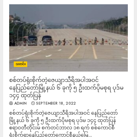
သတင်း
စစ်တပ်ရုံးစိုက်တဲ့ဇေယျာသီရိအပါအဝင်
နေပြည်တော်မြို့နယ် ၆ ခုကို ၅ ဦးထက်ပိုမစုရ ပုဒ်မ
၁၄၄ ထုတ်ပြန်
ADMIN
SEPTEMBER 18, 2022
စစ်တပ်ရုံးစိုက်တဲ့ဇေယျာသီရိအပါအဝင် နေပြည်တော်
မြို့နယ် ၆ ခုကို ၅ ဦးထက်ပိုမစုရ ပုဒ်မ ၁၄၄ ထုတ်ပြန်
ဧရာဝတီတိုင်းမ် စက်တင်ဘာလ ၁၈ ရက် စစ်ကောင်စီ
ရုံးစိုက်ရာနေပြည်တော်ကောင်စီနယ်မြေ...