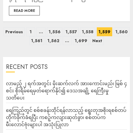
READ MORE
Previous
1
…
1,556
1,557
1,558
1,559
1,560
1,561
1,562
…
1,699
Next
RECENT POSTS
လာမည့် ၂ ရက်အတွင်း မိုးဆက်လက် အားကောင်းမည်၊ မြစ် ၄
စင်း စိုးရိမ်ရေမှတ်ရောက်နိုင်၍ ဒေသအချို့ ရေကြီးမှု
သတိပေး
ရေကြည်တွင် စစ်စခန်းထိုင်ရန်လာသည့် ရွေးတုအစိုးရစစ်တပ်
တိုက်ခိုက်ခံရပြီး ကစဉ့်ကလျားဆုတ်ခွာ၊ စစ်တပ်က
မီးလောင်ဗုံးများပါ အသုံးပြုလာ