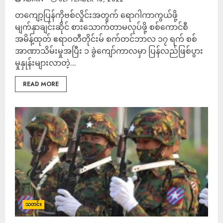
တကျော့ပြန်ကိုဗစ်လှိုင်းအတွက် ရောဂါကာကွယ်ဖို့
မျက်နှာချင်းဆိုင် စားသောက်တာမလုပ်ဖို့ စစ်ကောင်စီ
အမိန့်ထုတ် ဧရာဝတီတိုင်းမ် စက်တင်ဘာလ ၁၇ ရက် စစ်
အာဏာသိမ်းမှုအပြီး ၁ ခွဲကျော်ကာလမှာ ပြန်လည်ဖြစ်ပွား
မှုနှုန်းများလာတဲ့...
READ MORE
သတင်း