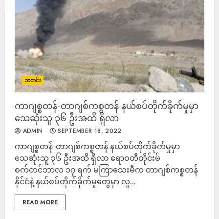
သတင်း
ကာဂျစ္စတန်-တာဂျစ်ကစ္စတန် နယ်စပ်တိုက်ခိုက်မှုမှာ
သေဆုံးသူ ၃၆ ဦးအထိ ရှိလာ
ADMIN
SEPTEMBER 18, 2022
ကာဂျစ္စတန်-တာဂျစ်ကစ္စတန် နယ်စပ်တိုက်ခိုက်မှုမှာ
သေဆုံးသူ ၃၆ ဦးအထိ ရှိလာ ဧရာဝတီတိုင်းမ်
စက်တင်ဘာလ ၁၇ ရက် မကြာသေးမီက တာဂျစ်ကစ္စတန်
နိုင်ငံနဲ့ နယ်စပ်တိုက်ခိုက်မှုတွေမှာ လူ...
READ MORE