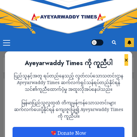
×
Ayeyarwaddy Times ကို ကူညီပါ
Home
သတင်း
Page 1,559
ပြည်သူနှင့်အတူ ရပ်တည်နေသည့် လွတ်လပ်သောသတင်းဌာန
Ayeyarwaddy Times ဆက်လက်ရှင်သန်ရပ်တည်နိုင်ရန်
သတင်း
သင်၏ကူညီထောက်ပံ့မှု အထူးလိုအပ်နေပါသည်။
မြန်မာပြည်သူလူထုထံ တိကျမှန်ကန်သောသတင်းများ
ဆက်လက်ပေးပို့နိုင်ရန် ကျေးဇူးပြု၍ Ayeyarwaddy Times
ကို ကူညီပါ။
Donate Now