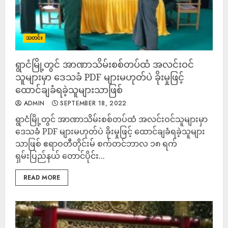
သတင်း
ရွာငံမြို့တွင် အာဏာသိမ်းစစ်တပ်ထံ အလင်းဝင်
သူများမှာ ဒေသခံ PDF များမဟုတ်ပဲ ခိုးမှုဖြင့်
ထောင်ချခံရခဲ့သူများသာဖြစ်
ADMIN
SEPTEMBER 18, 2022
ရွာငံမြို့တွင် အာဏာသိမ်းစစ်တပ်ထံ အလင်းဝင်သူများမှာ
ဒေသခံ PDF များမဟုတ်ပဲ ခိုးမှုဖြင့် ထောင်ချခံရခဲ့သူများ
သာဖြစ် ဧရာဝတီတိုင်းမ် စက်တင်ဘာလ ၁၈ ရက်
ရှမ်းပြည်နယ် တောင်ပိုင်း...
READ MORE