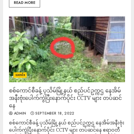
READ MORE
သတင်း
စစ်ကောင်စီခန့် ပုသိမ်မြို့နယ် စည်ပင်ဥက္ကဌ နေအိမ်
အနီးဗုံးပေါက်ကွဲပြီးနောက်ပိုင်း CCTV များ တပ်ဆင်
နေ
ADMIN
SEPTEMBER 18, 2022
စစ်ကောင်စီခန့် ပုသိမ်မြို့နယ် စည်ပင်ဥက္ကဌ နေအိမ်အနီးဗုံး
ပေါက်ကွဲပြီးနောက်ပိုင်း CCTV များ တပ်ဆင်နေ ဧရာဝတီ