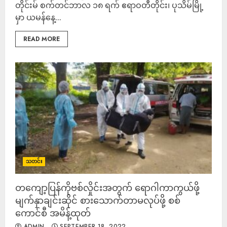
တိုင်းမ် စက်တင်ဘာလ ၁၈ ရက် ဧရာဝတီတိုင်း၊ ပုသိမ်မြို့
မှာ ယမန်နေ့...
READ MORE
သတင်း
တကျော့ပြန်ကိုဗစ်လှိုင်းအတွက် ရောဂါကာကွယ်ဖို့
မျက်နှာချင်းဆိုင် စားသောက်တာမလုပ်ဖို့ စစ်
ကောင်စီ အမိန့်ထုတ်
ADMIN
SEPTEMBER 18, 2022