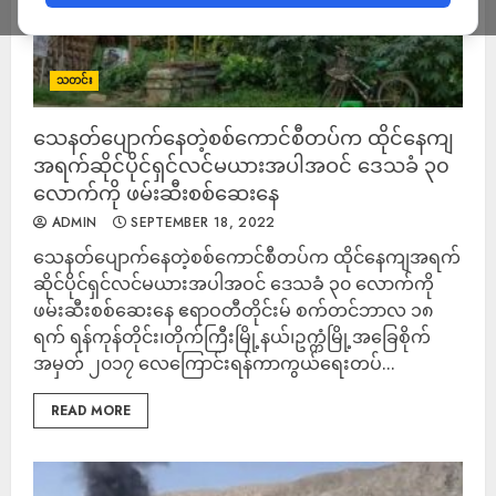
သတင်း
သေနတ်ပျောက်နေတဲ့စစ်ကောင်စီတပ်က ထိုင်နေကျ
အရက်ဆိုင်ပိုင်ရှင်လင်မယားအပါအဝင် ဒေသခံ ၃၀
လောက်ကို ဖမ်းဆီးစစ်ဆေးနေ
ADMIN
SEPTEMBER 18, 2022
သေနတ်ပျောက်နေတဲ့စစ်ကောင်စီတပ်က ထိုင်နေကျအရက်
ဆိုင်ပိုင်ရှင်လင်မယားအပါအဝင် ဒေသခံ ၃၀ လောက်ကို
ဖမ်းဆီးစစ်ဆေးနေ ဧရာဝတီတိုင်းမ် စက်တင်ဘာလ ၁၈
ရက် ရန်ကုန်တိုင်း၊တိုက်ကြီးမြို့နယ်၊ဥက္ကံမြို့အခြေစိုက်
အမှတ် ၂၀၁၇ လေကြောင်းရန်ကာကွယ်ရေးတပ်...
READ MORE