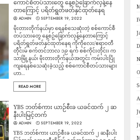
ကောင်စီတပ်သားတွေ နေ့စဥ်ခြောက်လှန့်နေ
M
တာကြောင့် ပရိတ်ရွတ်ဖတ်နှင်ထုတ်နေရ
ADMIN
SEPTEMBER 19, 2022
F
မိုးတားတိုက်နယ်မှာ ရေနစ်သေဆုံးတဲ့ စစ်ကောင်စီ
J
တပ်သားတွေ နေ့စဥ်ခြောက်လှန့်နေတာကြောင့်
ပရိတ်ရွတ်ဖတ်နှင်ထုတ်နေရ ကိုကိုလေး/ဧရာဝတီ
D
တ်ိုင်းမ် စက်တင်ဘာလ ၁၉ ရက် စစ်ကိုင်းတိုင်း၊ က
သာမြို့နယ်၊ မိုးတားတိုက်နယ်အတွင်း ကမ်းပါးပြို
N
ကျရေနစ်သေဆုံးခဲ့သည့် စစ်ကောင်စီတပ်သားများ
O
ဟာ...
S
READ MORE
A
YBS ဘတ်စ်ကား ယာဉ်စီးခ ယခင်ထက် ၂ ဆ
J
နီးပါးမြင့်တက်
ADMIN
SEPTEMBER 19, 2022
J
YBS ဘတ်စ်ကား ယာဉ်စီးခ ယခင်ထက် ၂ ဆနီးပါး
M