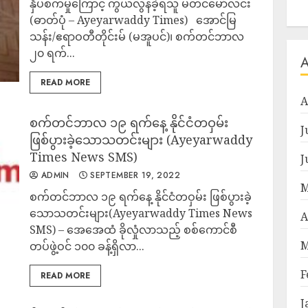
နှိပ်စက်မှုကြောင့် ကွယ်လွန်ခဲ့ရသူ မတင်မော််််လင်း
(ဓာတ်ပုံ – Ayeyarwaddy Times) အောင်မြ
သန်း/ဧရာဝတီတိုင်းမ် (မအူပင်)၊ စက်တင်ဘာလ
၂၀ ရက်...
READ MORE
A
စက်တင်ဘာလ ၁၉ ရက်နေ့ နိုင်ငံတဝှမ်း
J
ဖြစ်ပွားခဲ့သောသတင်းများ (Ayeyarwaddy
Times News SMS)
J
ADMIN
SEPTEMBER 19, 2022
M
စက်တင်ဘာလ ၁၉ ရက်နေ့ နိုင်ငံတဝှမ်း ဖြစ်ပွားခဲ့
သောသတင်းများ(Ayeyarwaddy Times News
A
SMS) – အေအေထံ ခိုလှုံလာသည့် စစ်ကောင်စီ
M
တပ်ဖွဲ့ဝင် ၁၀၀ ခန့်ရှိလာ...
F
READ MORE
J