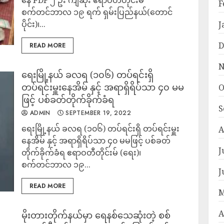
နေ PDF ၂ ဦး ကျဆုံး ဧရာဝတီတိုင်းမ်
F
စက်တင်ဘာလ ၁၉ ရက် ရှမ်းပြည်နယ်(တောင်
ပိုင်း)၊...
J
D
READ MORE
N
ရေးမြို့နယ် ခလရ (၁၀၆) တပ်ရင်းရှိ
တပ်ရင်းမှူးနေအိမ် နှင့် အရာရှိရိပ်သာ ၄၀ မမ
O
ဖြင့် ပစ်ခတ်တိုက်ခိုက်ခံရ
S
ADMIN
SEPTEMBER 19, 2022
ရေးမြို့နယ် ခလရ (၁၀၆) တပ်ရင်းရှိ တပ်ရင်းမှူး
A
နေအိမ် နှင့် အရာရှိရိပ်သာ ၄၀ မမဖြင့် ပစ်ခတ်
J
တိုက်ခိုက်ခံရ ဧရာဝတီတိုင်းမ် (ရေး)၊
စက်တင်ဘာလ ၁၉...
J
READ MORE
M
A
မိုးတားတိုက်နယ်မှာ ရေနစ်သေဆုံးတဲ့ စစ်