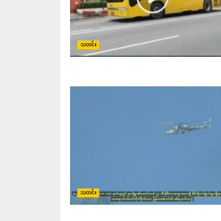
သတင်း
သတင်း