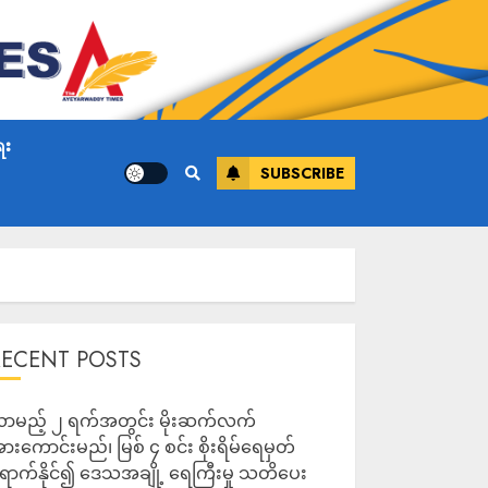
ေး
SUBSCRIBE
RECENT POSTS
ာမည့် ၂ ရက်အတွင်း မိုးဆက်လက်
ားကောင်းမည်၊ မြစ် ၄ စင်း စိုးရိမ်ရေမှတ်
ောက်နိုင်၍ ဒေသအချို့ ရေကြီးမှု သတိပေး