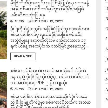
မိုးဗြဲတိုက်ပွဲအတွင်း ​အပြစ်မဲ့ပြည်သူ ၁၀၀ခန့်
အား စစ်ကောင်စီတပ်မှ လူသားဒိုင်းအဖြစ်
D
ဖမ်း​ဆီးအသုံးပြုနေ
N
ADMIN
SEPTEMBER 19, 2022
မိုးဗြဲတိုက်ပွဲအတွင်း ​အပြစ်မဲ့ပြည်သူ ၁၀၀ခန့် အား
O
စစ်ကောင်စီတပ်မှ လူသားဒိုင်းအဖြစ် ဖမ်း​ဆီး
S
အသုံးပြုနေ ဧရာဝတီတိုင်းမ် စက်တင်ဘာလ ၁၉
ရက် ယနေ့ အစောပိုင်းက စတင်ဖြစ်ပွားနေသည့်...
A
READ MORE
J
J
စစ်ကောင်စီဘက်က အင်အားသုံးတိုက်ခိုက်
နေသည့် မိုးဗြဲမြို့တိုက်ပွဲမှာ စစ်ကောင်စီဘက်
M
က အထိနာနေ PDF ၂ ဦး ကျဆုံး
ADMIN
SEPTEMBER 19, 2022
A
စစ်ကောင်စီဘက်က အင်အားသုံးတိုက်ခိုက်နေသ
M
ည့် မိုးဗြဲမြို့တိုက်ပွဲမှာ စစ်ကောင်စီဘက်က အထိနာ