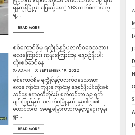
မြင့်တက် ဧရာဝတီတိုင်းမ် စက်တင်ဘာလ ၁၉ ရက်
ရန်ကုန်မြို့မှာ ပြေးဆွဲနေတဲ့ YBS ဘတ်စ်ကားတွေ
A
ရဲ့...
M
READ MORE
F
စစ်ကောင်စီမှ ရက္ခိုင်နှင့်ပလက်ဝဒေသအား
J
လေကြောင်း၊ ကုန်းကြောင်းမှ နေ့စဉ်နီးပါး
D
ထိုးစစ်ဆင်နေ
ADMIN
SEPTEMBER 19, 2022
N
စစ်ကောင်စီမှ ရက္ခိုင်နှင့်ပလက်ဝဒေသအား
O
လေကြောင်း၊ ကုန်းကြောင်းမှ နေ့စဉ်နီးပါးထိုးစစ်
ဆင်နေ ဧရာဝတီတိုင်းမ် စက်တင်ဘာ ၁၉ ရက်
S
ချင်းပြည်နယ်၊ ပလက်ဝမြို့နယ်၊ နှမဒါရွာ၏
တောင်ဘက်၊ အရှေ့မြောက်ဘက်နှင့်သူဌေးကုန်း
A
ရွာ...
J
READ MORE