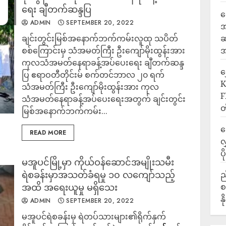
ရေး ချီတက်ဆန္ဒပြ
ရ
ADMIN
SEPTEMBER 20, 2022
အ
ချင်းတွင်းမြစ်အနောက်ဘက်ကမ်းလူထု သပိတ်
ဆ
စစ်ကြောင်းမှ သံအမတ်ကြီး ဦးကျော်မိုးထွန်းအား
အ
ကုလသံအမတ်နေရာခန့်အပ်ပေးရေး ချီတက်ဆန္ဒ
‎
ပြ ဧရာဝတီတိုင်းမ် စက်တင်ဘာလ ၂၀ ရက်
K
သံအမတ်ကြီး ဦးကျော်မိုးထွန်းအား ကုလ
F
သံအမတ်နေရာခန့်အပ်ပေးရေးအတွက် ချင်းတွင်း
တ
မြစ်အနောက်ဘက်ကမ်း...
ဒ
READ MORE
လ
ပ
မအူပင်မြို့မှာ ကိုယ်ဝန်ဆောင်အမျိုးသမီး
ရဲစခန်းမှာအသတ်ခံရမှု ၁၀ လကျော်သည့်
ည
အထိ အရေးယူမှု မရှိသေး
စ
န
ADMIN
SEPTEMBER 20, 2022
မအူပင်ရဲစခန်းမှ ရဲတပ်သားများ၏ရိုက်နှက်