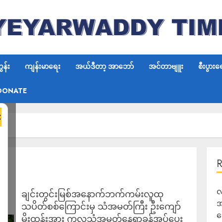
န်း
ကျန်းမာရေး
အယ်ဒီတာ့ အာဘော်
အင်တာဗျူး
စီးပွားရ
DONATE
×
လ
ချင်းတွင်းမြစ်အနောက်ဘက်ကမ်းလူထု
အ
သပိတ်စစ်ကြောင်းမှ သံအမတ်ကြီး ဦးကျော်
ရ
မိုးထွန်းအား ကုလသံအမတ်နေရာခန့်အပ်ပေး