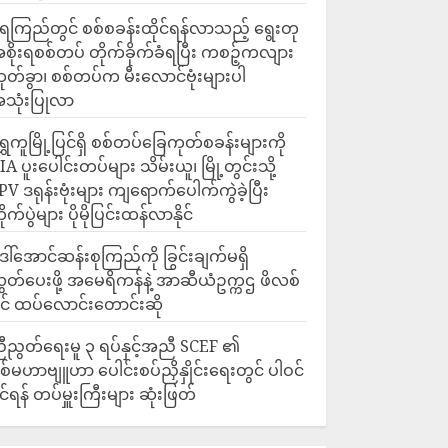
ေကြည်တွင် စစ်စခန်းထိုင်ရန်လာသည့် ရွေးတု
စိုးရစစ်တပ် တိုက်ခိုက်ခံရပြီး ကစဉ့်ကလျား
ုတ်ခွာ၊ စစ်တပ်က မီးလောင်ဗုံးများပါ
သုံးပြုလာ
ရွှေကူမြို့ပြင်ရှိ စစ်တပ်ခြေကုတ်စခန်းများကို
IA ပူးပေါင်းတပ်များ သိမ်းယူ၊ မြို့တွင်းသို့
PV ဒရုန်းဗုံးများ ကျရောက်ပေါက်ကွဲခဲ့ပြီး
ိုက်ပွဲများ ပိုမိုပြင်းထန်လာနိုင်
ေါ်အောင်ဆန်းစုကြည်ကို ခြွင်းချက်မရှိ
ွှတ်ပေးဖို့ အမေရိကန်နဲ့ အာဆီယံဥက္ကဌ ဖိလစ်
ိုင် ထပ်လောင်းတောင်းဆို
ီညွတ်ရေးမူ ၃ ရပ်နှင့်အညီ SCEF ၏
စ်မဟာဗျူဟာ ပေါင်းစပ်ညှိနှိုင်းရေးတွင် ပါဝင်
ိုင်ရန် တပ်မှူးကြီးများ ဆုံးဖြတ်