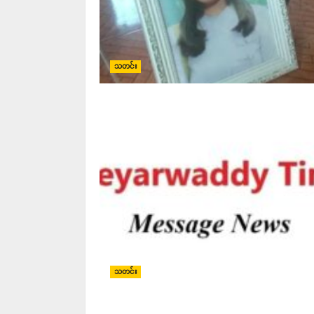
သတင်း
သတင်း