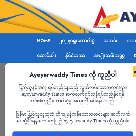
HOME
၂၀၂၅ရွေးကောက်ပွဲ
သတင်း
ကာတွ
ဆောင်းပါး
နိုင်ငံတကာ
အမျိုးသမီးကဏ္ဍ
Ayeyarwaddy Times ကို ကူညီပါ
Home
သတင်း
Page 1,557
ပြည်သူနှင့်အတူ ရပ်တည်နေသည့် လွတ်လပ်သောသတင်းဌာန
Ayeyarwaddy Times ဆက်လက်ရှင်သန်ရပ်တည်နိုင်ရန်
သတင်း
သင်၏ကူညီထောက်ပံ့မှု အထူးလိုအပ်နေပါသည်။
မြန်မာပြည်သူလူထုထံ တိကျမှန်ကန်သောသတင်းများ ဆက်လက်
ပေးပို့နိုင်ရန် ကျေးဇူးပြု၍ Ayeyarwaddy Times ကို ကူညီပါ။