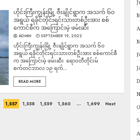
J
ဟိုင်းကြီးကျွန်းမြို့ ဇီးချိုင်ရွာက အသက် ၆၀
M
အရွယ် ရခိုင်တိုင်းရင်းသားတစ်ဦးအား စစ်
ကောင်စီက အကြောင်းမဲ့ ဖမ်းဆီး
A
ADMIN
SEPTEMBER 19, 2022
M
ဟိုင်းကြီးကျွန်းမြို့ ဇီးချိုင်ရွာက အသက် ၆၀
အရွယ် ရခိုင်တိုင်းရင်းသားတစ်ဦးအား စစ်ကောင်စီ
F
က အကြောင်းမဲ့ ဖမ်းဆီး ​ ရောဝတီတိုင်းမ်
J
စက်တင်ဘာလ ၁၉ ရက်...
D
READ MORE
N
1,557
1,558
1,559
1,560
…
1,699
Next
O
S
A