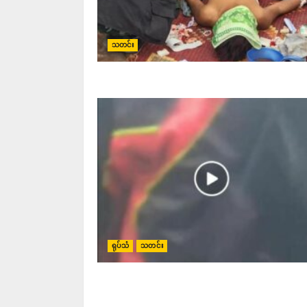
သတင်း
ရုပ်သံ
သတင်း