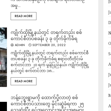
F
အမှု...
J
READ MORE
D
ကျိုက်ထိုမြို့နယ်တွင် တရက်တည်း စစ်
N
ကောင်စီတပ်စခန်း ၃ ခု တိုက်ခိုက်ခံရ
O
ADMIN
SEPTEMBER 20, 2022
ကျိုက်ထိုမြို့နယ်တွင် တရက်တည်း စစ်ကောင်စီ
S
တပ်စခန်း ၃ ခု တိုက်ခိုက်ခံရ ဧရာဝတီတိုင်းမ်
A
စက်တင်ဘာ ၂၀ ရက် မွန်ပြည်နယ်၊ ကျိုက်ထိုမြို့
နယ်တွင် စက်တင်ဘာ ၁၈...
J
READ MORE
J
M
ဘန့်ဘွေးရွာမကို ထောက်ပို့လာတဲ့ စစ်
ကောင်စီတပ်သားတွေ မိုင်းဆွဲခံရကာ ၂၅
A
သေဆုံးပြီး ရုပ်အလောင်းအပိုင်းအစများ