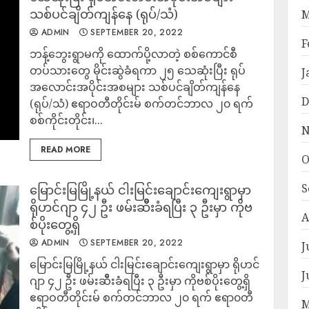
သစ်ပင်ချိတ်ကျန်နေ (ရုပ်/သံ)
M
ADMIN
SEPTEMBER 20, 2022
F
ဘန့်ဘွေးရွာမကို ထောက်ပို့လာတဲ့ စစ်ကောင်စီ
တပ်သားတွေ မိုင်းဆွဲခံရကာ ၂၅ သေဆုံးပြီး ရုပ်
J
အလောင်းအပိုင်းအစများ သစ်ပင်ချိတ်ကျန်နေ
D
(ရုပ်/သံ) ဧရာဝတီတိုင်းမ် စက်တင်ဘာလ ၂၀ ရက်
စစ်ကိုင်းတိုင်း၊...
N
READ MORE
O
S
မြောင်းမြမြို့နယ် ငါးမြင်းချောင်းကျေးရွာမှာ
ရိုဟင်ဂျာ ၄၂ ဦး ဖမ်းဆိီးခံရပြီး ၃ ဦးမှာ ကိုဗ
A
စ်ပိုးတွေ့ရှိ
ADMIN
SEPTEMBER 20, 2022
J
မြောင်းမြမြို့နယ် ငါးမြင်းချောင်းကျေးရွာမှာ ရိုဟင်
J
ဂျာ ၄၂ ဦး ဖမ်းဆိီးခံရပြီး ၃ ဦးမှာ ကိုဗစ်ပိုးတွေ့ရှိ
ဧရာဝတီတိုင်းမ် စက်တင်ဘာလ ၂၀ ရက် ဧရာ၀တီ
M