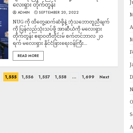
J
လေးရှား တိုက်တွန်း
ADMIN
SEPTEMBER 20, 2022
M
NUG ကို ထိတွေ့ဆက်ဆံဖို့နဲ့ ဘုံသဘောတူညီချက်
A
ကို ပြန်လည်သုံးသပ်ဖို့ အာဆီယံကို မလေးရှား
တိုက်တွန်း ဧရာဝတီတိုင်းမ် စက်တင်ဘာလ ၂၀
M
ရက် မလေးရှား နိုင်ငံခြားရေးဝန်ကြီး...
F
READ MORE
J
D
4
1,555
1,556
1,557
1,558
…
1,699
Next
N
O
S
A