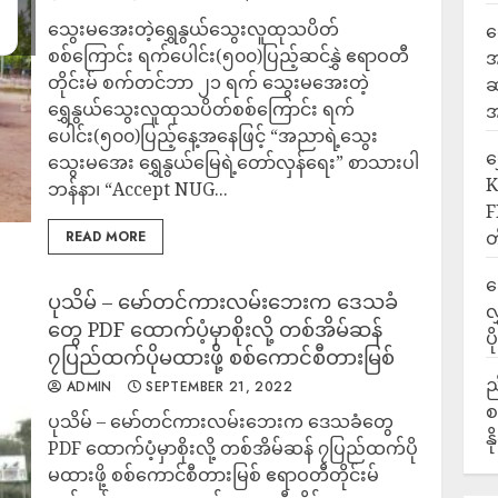
သွေးမအေးတဲ့ရွှေနွယ်သွေးလူထုသပိတ်
ရ
စစ်ကြောင်း ရက်ပေါင်း(၅၀၀)ပြည့်ဆင်နွှဲ ဧရာဝတီ
အ
တိုင်းမ် စက်တင်ဘာ ၂၁ ရက် သွေးမအေးတဲ့
ဆ
ရွှေနွယ်သွေးလူထုသပိတ်စစ်ကြောင်း ရက်
အ
ပေါင်း(၅၀၀)ပြည့်နေ့အနေဖြင့် “အညာရဲ့သွေး
‎
သွေးမအေး ရွှေနွယ်မြေရဲ့တော်လှန်ရေး” စာသားပါ
K
ဘန်နာ၊ “Accept NUG...
F
တ
READ MORE
ဒ
ပုသိမ် – မော်တင်ကားလမ်းဘေးက ဒေသခံ
လ
တွေ PDF ထောက်ပံ့မှာစိုးလို့ တစ်အိမ်ဆန်
ပ
၇ပြည်ထက်ပိုမထားဖို့ စစ်ကောင်စီတားမြစ်
ည
ADMIN
SEPTEMBER 21, 2022
စ
ပုသိမ် – မော်တင်ကားလမ်းဘေးက ဒေသခံတွေ
န
PDF ထောက်ပံ့မှာစိုးလို့ တစ်အိမ်ဆန် ၇ပြည်ထက်ပို
မထားဖို့ စစ်ကောင်စီတားမြစ် ဧရာဝတီတိုင်းမ်