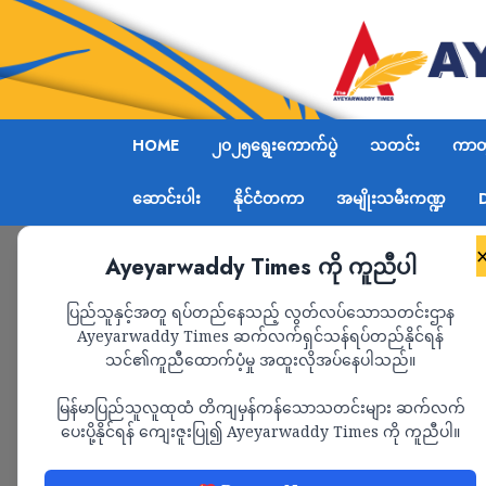
HOME
၂၀၂၅ရွေးကောက်ပွဲ
သတင်း
ကာတွ
ဆောင်းပါး
နိုင်ငံတကာ
အမျိုးသမီးကဏ္ဍ
Ayeyarwaddy Times ကို ကူညီပါ
Home
သတင်း
Page 1,555
ပြည်သူနှင့်အတူ ရပ်တည်နေသည့် လွတ်လပ်သောသတင်းဌာန
Ayeyarwaddy Times ဆက်လက်ရှင်သန်ရပ်တည်နိုင်ရန်
သတင်း
သင်၏ကူညီထောက်ပံ့မှု အထူးလိုအပ်နေပါသည်။
မြန်မာပြည်သူလူထုထံ တိကျမှန်ကန်သောသတင်းများ ဆက်လက်
ပေးပို့နိုင်ရန် ကျေးဇူးပြု၍ Ayeyarwaddy Times ကို ကူညီပါ။