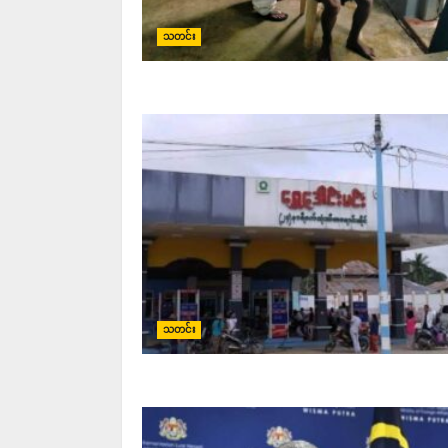
သတင်း
သတင်း