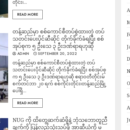
တိုင်း၊...
A
READ MORE
M
တန့်ဆည်မှာ စစ်ကောင်စီတပ်စွဲထားတဲ့ တပ်
F
သတင်းပေးပိုင်ဆီဆိုင် တိုက်ခိုက်ခံရပြီး စစ်
အုပ်စုက ၅ ဦးသေ ၃ ဦးဒဏ်ရာရဟုဆို
J
ADMIN
SEPTEMBER 20, 2022
D
တန့်ဆည်မှာ စစ်ကောင်စီတပ်စွဲထားတဲ့ တပ်
သတင်းပေးပိုင်ဆီဆိုင် တိုက်ခိုက်ခံရပြီး စစ်အုပ်စု
N
က ၅ ဦးသေ ၃ ဦးဒဏ်ရာရဟုဆို ဧရာဝတီတိုင်းမ်
O
စက်တင်ဘာ ၂၀ ရက် စစ်ကိုင်းတိုင်း၊တန့်ဆည်မြို့
ပေါ်ရှိ...
S
READ MORE
A
NUG ကို ထိတွေ့ဆက်ဆံဖို့နဲ့ ဘုံသဘောတူညီ
J
ချက်ကို ပြန်လည်သုံးသပ်ဖို့ အာဆီယံကို မ