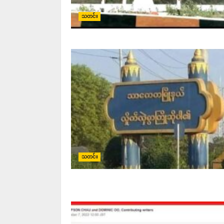
သတင်း
သတင်း