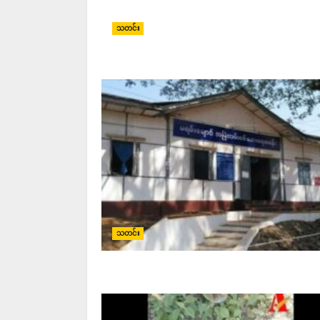
သတင်း
သတင်း