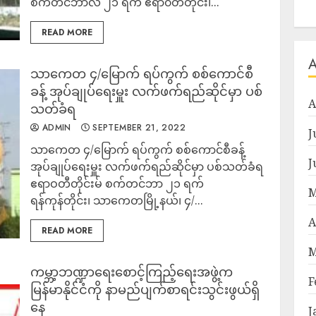
စက်တင်ဘာလ ၂၁ ရက် ဧရာ၀တီတိုင်း၊...
READ MORE
သာကေတ ၄/မြောက် ရပ်ကွက် စစ်ကောင်စီ
ခန့် အုပ်ချုပ်ရေးမှူး လက်ဖက်ရည်ဆိုင်မှာ ပစ်
A
သတ်ခံရ
ADMIN
SEPTEMBER 21, 2022
J
သာကေတ ၄/မြောက် ရပ်ကွက် စစ်ကောင်စီခန့်
J
အုပ်ချုပ်ရေးမှူး လက်ဖက်ရည်ဆိုင်မှာ ပစ်သတ်ခံရ
ဧရာဝတီတိုင်းမ် စက်တင်ဘာ ၂၁ ရက်
M
ရန်ကုန်တိုင်း၊ သာကေတမြို့နယ်၊ ၄/...
A
READ MORE
M
ကမ္ဘာ့ဘဏ္ဍာရေးစောင့်ကြည့်ရေးအဖွဲ့က
F
မြန်မာနိုင်ငံကို နာမည်ပျက်စာရင်းသွင်းဖွယ်ရှိ
နေ
J