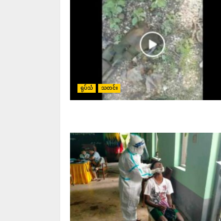
ရုပ်သံ
သတင်း