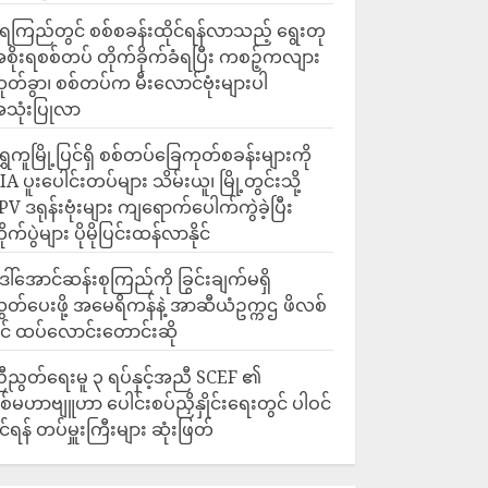
ေကြည်တွင် စစ်စခန်းထိုင်ရန်လာသည့် ရွေးတု
စိုးရစစ်တပ် တိုက်ခိုက်ခံရပြီး ကစဉ့်ကလျား
ုတ်ခွာ၊ စစ်တပ်က မီးလောင်ဗုံးများပါ
သုံးပြုလာ
ရွှေကူမြို့ပြင်ရှိ စစ်တပ်ခြေကုတ်စခန်းများကို
IA ပူးပေါင်းတပ်များ သိမ်းယူ၊ မြို့တွင်းသို့
PV ဒရုန်းဗုံးများ ကျရောက်ပေါက်ကွဲခဲ့ပြီး
ိုက်ပွဲများ ပိုမိုပြင်းထန်လာနိုင်
ေါ်အောင်ဆန်းစုကြည်ကို ခြွင်းချက်မရှိ
ွှတ်ပေးဖို့ အမေရိကန်နဲ့ အာဆီယံဥက္ကဌ ဖိလစ်
ိုင် ထပ်လောင်းတောင်းဆို
ီညွတ်ရေးမူ ၃ ရပ်နှင့်အညီ SCEF ၏
စ်မဟာဗျူဟာ ပေါင်းစပ်ညှိနှိုင်းရေးတွင် ပါဝင်
ိုင်ရန် တပ်မှူးကြီးများ ဆုံးဖြတ်