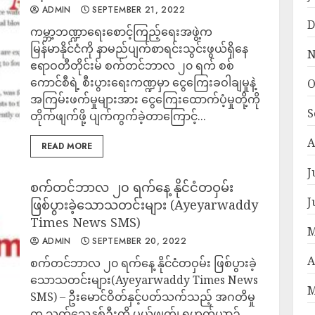
ADMIN
SEPTEMBER 21, 2022
D
ကမ္ဘာ့ဘဏ္ဍာရေးစောင့်ကြည့်ရေးအဖွဲ့က
မြန်မာနိုင်ငံကို နာမည်ပျက်စာရင်းသွင်းဖွယ်ရှိနေ
N
ဧရာဝတီတိုင်းမ် စက်တင်ဘာလ ၂၀ ရက် စစ်
ကောင်စီရဲ့ စီးပွားရေးကဏ္ဍမှာ ငွေကြေးခဝါချမှုနဲ့
O
အကြမ်းဖက်မှုများအား ငွေကြေးထောက်ပံ့မှုတို့ကို
S
တိုက်ဖျက်ဖို့ ပျက်ကွက်ခဲ့တာကြောင့်...
A
READ MORE
J
စက်တင်ဘာလ ၂၀ ရက်နေ့ နိုင်ငံတဝှမ်း
J
ဖြစ်ပွားခဲ့သောသတင်းများ (Ayeyarwaddy
Times News SMS)
M
ADMIN
SEPTEMBER 20, 2022
A
စက်တင်ဘာလ ၂၀ ရက်နေ့ နိုင်ငံတဝှမ်း ဖြစ်ပွားခဲ့
သောသတင်းများ(Ayeyarwaddy Times News
M
SMS) – ဦးမောင်ဝိတ်နှင့်ပတ်သက်သည့် အဂတိမှု
က သက်သေနှစ်ဦးကို ပယ်ဖျက်၊ ရဟတ်ယာဉ်