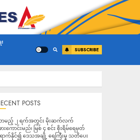
ေး
SUBSCRIBE
RECENT POSTS
ာမည့် ၂ ရက်အတွင်း မိုးဆက်လက်
ားကောင်းမည်၊ မြစ် ၄ စင်း စိုးရိမ်ရေမှတ်
ောက်နိုင်၍ ဒေသအချို့ ရေကြီးမှု သတိပေး