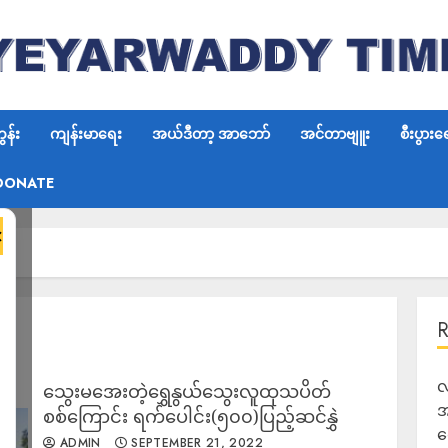
န်း
ကျန်းမာရေး
အယ်ဒီတာ့ အာဘော်
အင်တာဗျူး
စီးပွားရ
DONATE
×
လ
သွေးမအေးတဲ့ရွှေနွယ်သွေးလူထုသပိတ်
အ
စစ်ကြောင်း ရက်ပေါင်း(၅၀၀)ပြည့်ဆင်နွှဲ
ရ
ADMIN
SEPTEMBER 21, 2022