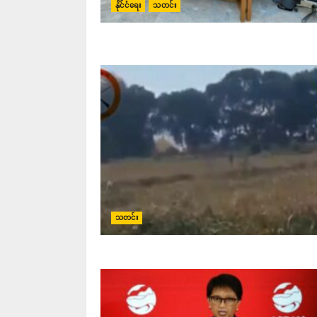
နိုင်ငံရေး
သတင်း
သတင်း