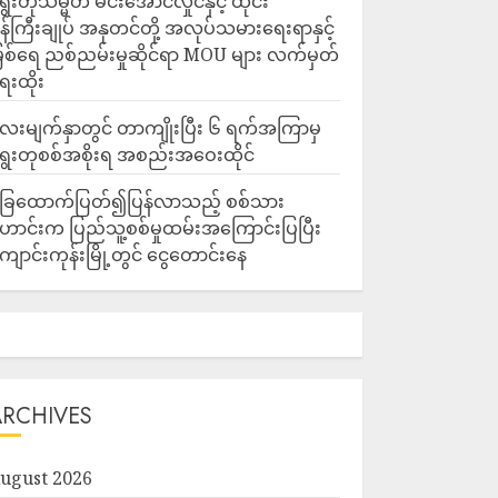
ွေးတုသမ္မတ မင်းအောင်လှိုင်နှင့် ထိုင်း
န်ကြီးချုပ် အနုတင်တို့ အလုပ်သမားရေးရာနှင့်
ြစ်ရေ ညစ်ညမ်းမှုဆိုင်ရာ MOU များ လက်မှတ်
ေးထိုး
ေးမျက်နှာတွင် တာကျိုးပြီး ၆ ရက်အကြာမှ
ွေးတုစစ်အစိုးရ အစည်းအဝေးထိုင်
ြေထောက်ပြတ်၍ပြန်လာသည့် စစ်သား
ောင်းက ပြည်သူ့စစ်မှုထမ်းအကြောင်းပြပြီး
ျောင်းကုန်းမြို့တွင် ငွေတောင်းနေ
ARCHIVES
ugust 2026