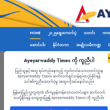
HOME
၂၀၂၅ရွေးကောက်ပွဲ
သတင်း
ကာတွ
ဆောင်းပါး
နိုင်ငံတကာ
အမျိုးသမီးကဏ္ဍ
Ayeyarwaddy Times ကို ကူညီပါ
ပြည်သူနှင့်အတူ ရပ်တည်နေသည့် လွတ်လပ်သောသတင်းဌာန
Ayeyarwaddy Times ဆက်လက်ရှင်သန်ရပ်တည်နိုင်ရန်
သင်၏ကူညီထောက်ပံ့မှု အထူးလိုအပ်နေပါသည်။
မြန်မာပြည်သူလူထုထံ တိကျမှန်ကန်သောသတင်းများ ဆက်လက်
ပေးပို့နိုင်ရန် ကျေးဇူးပြု၍ Ayeyarwaddy Times ကို ကူညီပါ။