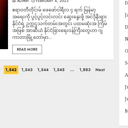
ADMIN
FEBRUARY 4, 2023
F
ဧရာဝတီတိုင်းမ် ဖေဖော်ဝါရီလ ၄ ရက် မြန်မာ့
J
အရေးကို ပွင့်ပွင့်လင်းလင်း ဆွေးနွေးဖို့ အင်ဒိုနီးရှား
နိုင်ငံရဲ့ ဥက္ကဌသက်တမ်းအတွင်း ပထမဆုံးအ ကြိမ်
D
အဖြစ် အာဆီယံ နိုင်ငံခြားရေးဝန်ကြီးတွေဟာ ဂျ
ကာတာမြို့တော်မှာ...
N
READ MORE
O
S
1
1,542
1,543
1,544
1,545
…
1,883
Next
A
J
J
M