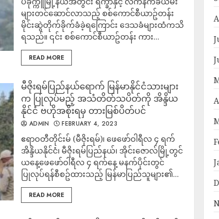
ပခုက္ကူမြို့နယ်အတွင်း ရိက္ခာနှင့် လက်နက်ခဲယမ်း
များတင်ဆောင်လာသည့် စစ်ကောင်စီယာဥ်တန်း
A
မိုင်းဆွဲတိုက်ခိုက်ခံခဲ့ရကြောင်း ဒေသခံများထံကသိ
ရသည်။ ၎င်း စစ်ကောင်စီယာဥ်တန်း ကား...
J
READ MORE
J
M
မီဇိုးရမ်ပြည်နယ်ရောက် မြန်မာနိုင်ငံသားများ
က ပြုလုပ်မည့် အသံတိတ်သပိတ်ကို အိန္ဒိယ
A
နိုင်ငံ ဗဟိုအစိုးရမှ တားမြစ်ပိတ်ပင်
M
ADMIN
FEBRUARY 4, 2023
ဧရာဝတီတိုင်းမ် (မီဇိုးရမ်)၊ ဖေဖော်ဝါရီလ ၄ ရက်
F
အိန္ဒိယနိုင်ငံ၊ မီဇိုးရမ်ပြည်နယ်၊ အိုင်းဇောလ်မြို့တွင်
ယနေ့ဖေဖော်ဝါရီလ ၄ ရက်နေ့ မနက်ပိုင်းတွင်
J
ပြုလုပ်ရန်စီစဥ်ထားသည့် မြန်မာပြည်သူများ၏...
D
READ MORE
N