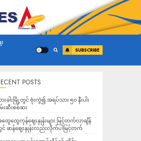
ေး
SUBSCRIBE
RECENT POSTS
ားခါးမြို့တွင် ဗုံးကွဲ၍ အရပ်သား ၅၀ နီးပါး
မ်းဆီးစစ်ဆး
ထွေထွေကုန်ဈေးနှုန်းများ မြင့်တက်လာချိန်
ွင် ဆန်ဈေးနှုန်းလည်းလိုက်ပါမြင့်တက်