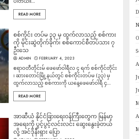
ပါတယ်။...
D
READ MORE
N
စစ်ကိုင်း တပ်မ ၃၃ မှ ထွက်လာသည့် စစ်ကား
O
ကို မိုင်းဆွဲတိုက်ခိုက်၊ စစ်ကောင်စီတပ်သား ၇
ဦးသေ
S
ADMIN
FEBRUARY 4, 2023
A
ဧရာဝတီတိုင်းမ် ဖေဖော်ဝါရီလ ၄ ရက် စစ်ကိုင်တိုင်း
၊ ဆားတောင်မြို့နယ်တွင် စစ်ကိုင်းတပ်မ (၃၃) မှ
J
ထွက်လာသည့် စစ်ကားကို ယနေ့ဖေဖော်ဝါရီ ၄...
J
READ MORE
M
အာဆီယံ နိုင်ငံခြားရေးဝန်ကြီးတွေက မြန်မာ့
A
အရေးကို ပွင့်ပွင့်လင်းလင်း ဆွေးနွေးခဲ့တယ်
M
လို့ အင်ဒိုနီးရှား ပြော