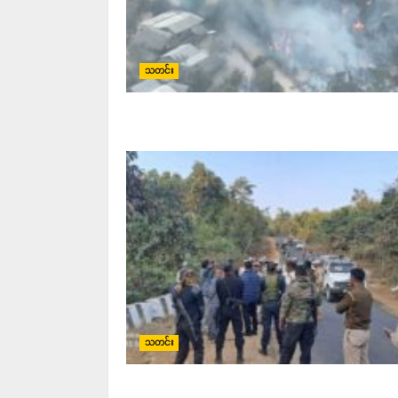
သတင်း
သတင်း