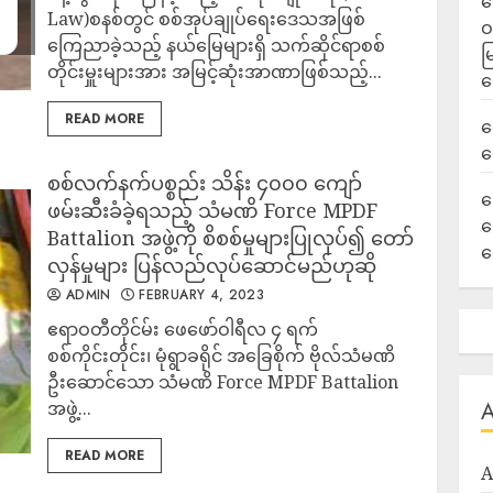
ရ
Law)စနစ်တွင် စစ်အုပ်ချုပ်ရေးဒေသအဖြစ်
ဝ
ကြေညာခဲ့သည့် နယ်မြေများရှိ သက်ဆိုင်ရာစစ်
မ
တိုင်းမှူးများအား အမြင့်ဆုံးအာဏာဖြစ်သည့်...
ရ
READ MORE
လ
ရ
စစ်လက်နက်ပစ္စည်း သိန်း ၄၀၀၀ ကျော်
ခ
ဖမ်းဆီးခံခဲ့ရသည့် သံမဏိ Force MPDF
ဟ
Battalion အဖွဲ့ကို စိစစ်မှုများပြုလုပ်၍ တော်
က
လှန်မှုများ ပြန်လည်လုပ်ဆောင်မည်ဟုဆို
ADMIN
FEBRUARY 4, 2023
ဧရာဝတီတိုင်မ်း ဖေဖော်ဝါရီလ ၄ ရက်
စစ်ကိုင်းတိုင်း၊ မုံရွာခရိုင် အခြေစိုက် ဗိုလ်သံမဏိ
ဦးဆောင်သော သံမဏိ Force MPDF Battalion
အဖွဲ့...
READ MORE
A