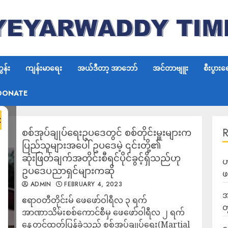
န်း
ကျန်းမာရေး
အယ်ဒီတာ့ အာဘော်
အင်တာဗျူး
စီးပွားရ
DONATE
×
စစ်အုပ်ချုပ်ရေးဥပဒေတွင် စစ်တိုင်းမှူးများက
ပြည်သူများအပေါ် ဥပဒေမဲ့ ၎င်းတို့၏
ဆုံးဖြတ်ချက်အတိုင်းစီရင်ပိုင်ခွင့်ရှိသည်ဟု
ဟ
ဥပဒေပညာရှင်များကဆို
ဖ
ADMIN
FEBRUARY 4, 2023
အ
ဧရာဝတီတိုင်းမ် ဖေဖော်ဝါရီလ ၃ ရက်
တ
အာဏာသိမ်းစစ်ကောင်စီမှ ဖေဖော်ဝါရီလ ၂ ရက်
နေ့တွင်ထုတ်ပြန်ခဲ့သည့် စစ်အုပ်ချုပ်ရေး(Martial