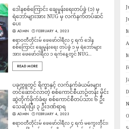
J
ဒေါနစစ်ကြောင်း ချေမှုန်းရေးတပ်ခွဲ (၁) မှ
ရဲဘော်များအား NUG မှ လက်နက်တပ်ဆင်
J
ပေး
M
ADMIN
FEBRUARY 4, 2023
ဧရာဝတီတိုင်းမ် ဖေဖော်ဝါရီလ ၄ ရက် ဒေါန
A
စစ်ကြောင်း ချေမှုန်းရေး တပ်ခွဲ ၁ မှ ရဲဘော်များ
အား ဖေဖော်ဝါရီလ ၁ ရက်နေ့တွင် NUG...
M
READ MORE
F
J
ပခုက္ကူတွင် ရိက္ခာနှင့် လက်နက်ခဲယမ်းများ
တင်ဆောင်လာတဲ့ စစ်ကောင်စီယာဥ်တန်း မိုင်း
D
ဆွဲတိုက်ခိုက်ခံရ၊ စစ်ကောင်စီတပ်သား ၆ ဦး
N
သေဆုံးပြီး ၃ ဦးဒဏ်ရာရ
ADMIN
FEBRUARY 4, 2023
O
ဧရာဝတီတိုင်းမ် ဖေဖော်ဝါရီလ ၄ ရက် မကွေးတ်ိုင်း၊
S