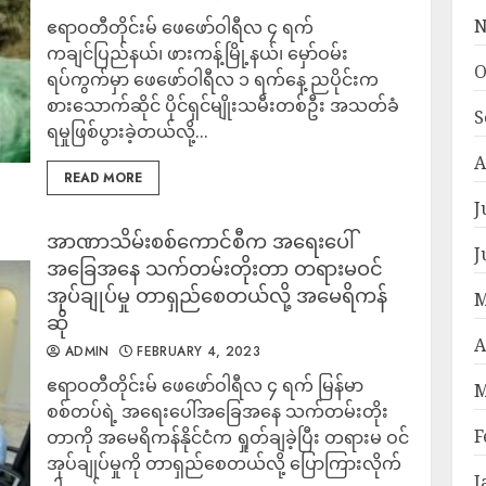
N
ဧရာဝတီတိုင်းမ် ဖေဖော်ဝါရီလ ၄ ရက်
ကချင်ပြည်နယ်၊ ဖားကန့်မြို့နယ်၊ မှော်ဝမ်း
O
ရပ်ကွက်မှာ ဖေဖော်ဝါရီလ ၁ ရက်နေ့ ညပိုင်းက
စားသောက်ဆိုင် ပိုင်ရှင်မျိုးသမီးတစ်ဦး အသတ်ခံ
S
ရမှုဖြစ်ပွားခဲ့တယ်လို့...
A
READ MORE
J
အာဏာသိမ်းစစ်ကောင်စီက အရေးပေါ်
J
အခြေအနေ သက်တမ်းတိုးတာ တရားမဝင်
အုပ်ချုပ်မှု တာရှည်စေတယ်လို့ အမေရိကန်
M
ဆို
A
ADMIN
FEBRUARY 4, 2023
ဧရာဝတီတိုင်းမ် ဖေဖော်ဝါရီလ ၄ ရက် မြန်မာ
M
စစ်တပ်ရဲ့ အရေးပေါ်အခြေအနေ သက်တမ်းတိုး
F
တာကို အမေရိကန်နိုင်ငံက ရှုတ်ချခဲ့ပြီး တရားမ ဝင်
အုပ်ချုပ်မှုကို တာရှည်စေတယ်လို့ ပြောကြားလိုက်
J