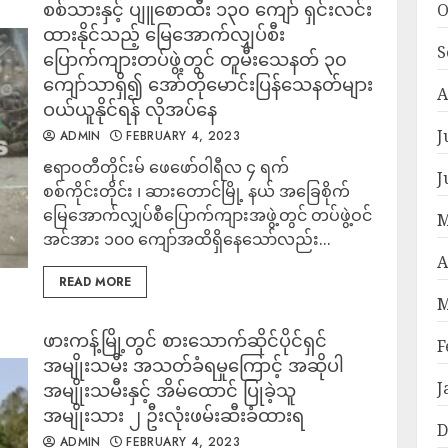
စစ်သားနှင့် ပျူစောထီး ၁၃၀ ကျော် ရှင်းလင်း
O
ထားနိုင်သည့် မြေအောက်လျှပ်စီး
S
ပြောက်ကျားတပ်ဖွဲ့တွင် တူမီးသေနတ် ၃၀
ကျော်သာရှိ၍ အော်တိုမောင်းပြန်သေနတ်များ
A
ဝယ်ယူနိုင်ရန် လိုအပ်နေ
J
ADMIN
FEBRUARY 4, 2023
ဧရာဝတီတိုင်းမ် ဖေဖော်ဝါရီလ ၄ ရက်
J
စစ်ကိုင်းတိုင်း ၊ ဆားတောင်မြို့ နယ် အခြေစိုက်
မြေအောက်လျှပ်စီပြောက်ကျားအဖွဲ့တွင် တပ်ဖွဲ့ဝင်
M
အင်အား ၁၀၀ ကျော်အထိရှိနေသော်လည်း...
A
READ MORE
M
ဖားကန့်မြို့တွင် စားသောက်ဆိုင်ပိုင်ရှင်
F
အမျိုးသမီး အသတ်ခံရမှုကြောင့် အဆိုပါ
J
အမျိုးသမီးနှင့် အိမ်ထောင် ပြုခဲ့သူ
အမျိုးသား ၂ ဦးလုံးဖမ်းဆီးခံထားရ
D
ADMIN
FEBRUARY 4, 2023