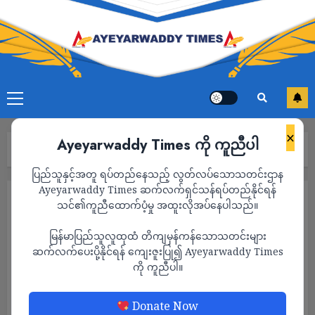
×
Ayeyarwaddy Times ကို ကူညီပါ
Home
သတင်း
Page 1,515
ပြည်သူနှင့်အတူ ရပ်တည်နေသည့် လွတ်လပ်သောသတင်းဌာန
Ayeyarwaddy Times ဆက်လက်ရှင်သန်ရပ်တည်နိုင်ရန်
သတင်း
သင်၏ကူညီထောက်ပံ့မှု အထူးလိုအပ်နေပါသည်။
မြန်မာပြည်သူလူထုထံ တိကျမှန်ကန်သောသတင်းများ
ဆက်လက်ပေးပို့နိုင်ရန် ကျေးဇူးပြု၍ Ayeyarwaddy Times
ကို ကူညီပါ။
Donate Now