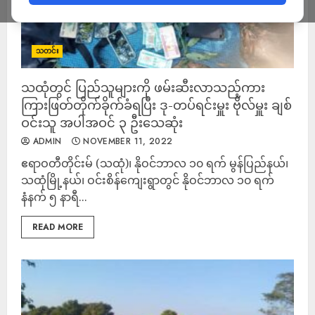
သတင်း
သထုံတွင် ပြည်သူများကို ဖမ်းဆီးလာသည့်ကား
ကြားဖြတ်တိုက်ခိုက်ခံရပြီး ဒု-တပ်ရင်းမှူး ဗိုလ်မှူး ချစ်
ဝင်းသူ အပါအဝင် ၃ ဦးသေဆုံး
ADMIN
NOVEMBER 11, 2022
ဧရာဝတီတိုင်းမ် (သထုံ)၊ နိုဝင်ဘာလ ၁၀ ရက် မွန်ပြည်နယ်၊
သထုံမြို့နယ်၊ ဝင်းစိန်ကျေးရွာတွင် နိုဝင်ဘာလ ၁၀ ရက်
နံနက် ၅ နာရီ...
READ MORE