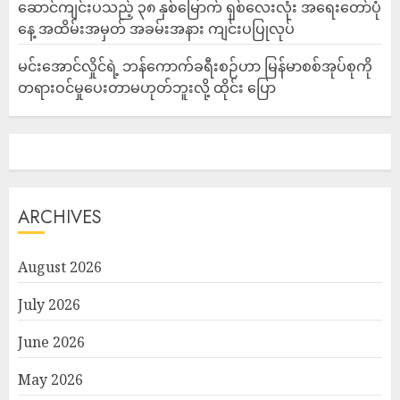
ဆောင်ကျင်းပသည့် ၃၈ နှစ်မြောက် ရှစ်လေးလုံး အရေးတော်ပုံ
နေ့ အထိမ်းအမှတ် အခမ်းအနား ကျင်းပပြုလုပ်
မင်းအောင်လှိုင်ရဲ့ ဘန်ကောက်ခရီးစဉ်ဟာ မြန်မာစစ်အုပ်စုကို
တရားဝင်မှုပေးတာမဟုတ်ဘူးလို့ ထိုင်း ပြော
ARCHIVES
August 2026
July 2026
June 2026
May 2026