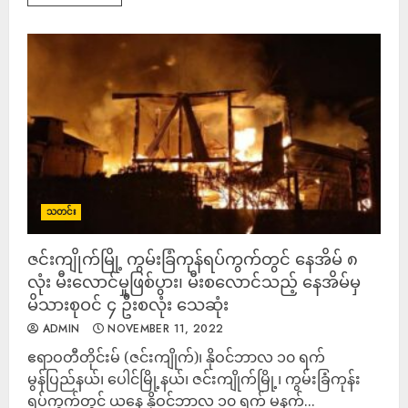
သတင်း
ဇင်းကျိုက်မြို့ ကွမ်းခြံကုန်ရပ်ကွက်တွင် နေအိမ် ၈
လုံး မီးလောင်မှုဖြစ်ပွား၊ မီးစလောင်သည့် နေအိမ်မှ
မိသားစုဝင် ၄ ဦးစလုံး သေဆုံး
ADMIN
NOVEMBER 11, 2022
ဧရာဝတီတိုင်းမ် (ဇင်းကျိုက်)၊ ‌နိုဝင်ဘာလ ၁၀ ရက်
မွန်ပြည်နယ်၊ ပေါင်မြို့နယ်၊ ဇင်းကျိုက်မြို့၊ ကွမ်းခြံကုန်း
ရပ်ကွက်တွင် ယနေ့ နိုဝင်ဘာလ ၁၀ ရက် မနက်...