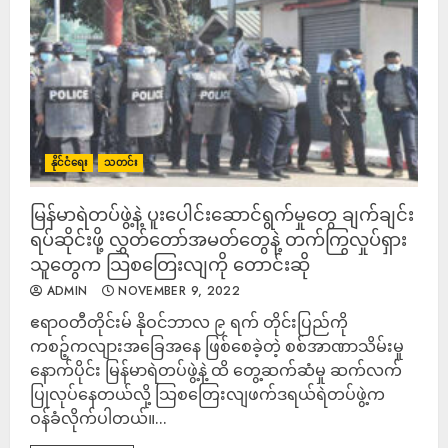
နိုင်ငံရေး
သတင်း
မြန်မာရဲတပ်ဖွဲ့နဲ့ ပူးပေါင်းဆောင်ရွက်မှုတွေ ချက်ချင်း
ရပ်ဆိုင်းဖို့ လွှတ်တော်အမတ်တွေနဲ့ တက်ကြွလှုပ်ရှား
သူတွေက သြစတြေးလျကို တောင်းဆို
ADMIN
NOVEMBER 9, 2022
ဧရာဝတီတိုင်းမ် နိုဝင်ဘာလ ၉ ရက် တိုင်းပြည်ကို
ကစဉ့်ကလျားအခြေအနေ ဖြစ်စေခဲ့တဲ့ စစ်အာဏာသိမ်းမှု
နောက်ပိုင်း မြန်မာရဲတပ်ဖွဲ့နဲ့ ထိ တွေ့ဆက်ဆံမှု ဆက်လက်
ပြုလုပ်နေတယ်လို့ သြစတြေးလျဖက်ဒရယ်ရဲတပ်ဖွဲ့က
ဝန်ခံလိုက်ပါတယ်။...