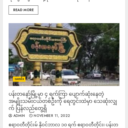
READ MORE
သတင်း
ပန်းတနော်မြို့မှာ ၄ ရက်ကြာ ပျောက်ဆုံးနေတဲ့
အမျိုးသမီးငယ်တစ်ဦးကို ရေတွင်းထဲမှာ သေဆုံးလျှ
က် ပြန်လည်တွေ့ရှိ
ADMIN
NOVEMBER 11, 2022
ဧရာဝတီတိုင်းမ် နိုဝင်ဘာလ ၁၀ ရက် ဧရာဝတီတိုင်း၊ ပန်းတ