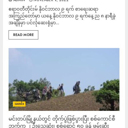
ADMIN
NOVEMBER 9, 2022
ဧရာဝတီတိုင်းမ် နိုဝင်ဘာလ ၉ ရက် စာရေးဆရာ
အကြည်တော်မှာ ယနေ့ နိုဝင်ဘာလ ၉ ရက်နေ့ ည ၈ နာရီခွဲ
အချိန်မှာ ပင်လုံဆေးရုံမှာ...
READ MORE
သတင်း
မင်းတပ်မြို့နယ်တွင် တိုက်ပွဲဖြစ်ပွားပြီး စစ်ကောင်စီ
ဘက်က ၂ ဦးသေဆုံး၊ စစ်ရှောင် ၅၀ ခန့် ဖမ်းဆီး