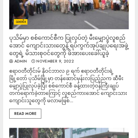
သတင်း
ပုသိမ်မှာ စစ်ကောင်စီက ပြုလုပ်တဲ့ မီးမျှောပွဲလူစည်
အောင် ကျောင်းသားတွေနဲ့ ရပ်ကွက်အုပ်ချုပ်ရေးအဖွဲ့
တွေရဲ့ မိသားစုဝင်တွေကို ဖိအားပေးခေါ်ယူခဲ့
ADMIN
NOVEMBER 9, 2022
ဧရာဝတီတိုင်းမ် နိုဝင်ဘာလ ၉ ရက် ဧရာဝတီတိုင်းရဲ့
မြို့တော် ပုသိမ်မြို့မှာ တန်ဆောင်မုန်းလပြည့်ညက ဆီမီး
မျှောပွဲပြုလုပ်ခဲ့ပြီး စစ်ကောင်စီ ခန့်ထားတဲ့ဝန်ကြီးချုပ်
တက်ရောက်ခဲ့တာကြောင့် လူစည်ကားအောင် ကျောင်းသား
ကျောင်းသူတွေကို မလာမဖြစ်...
READ MORE