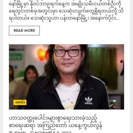
နော်မြို့မှာ နိုဝင်ဘာ၉ရက်နေ့က အမျိုးသမီးငယ်တစ်ဦးကို
ရေတွင်းတစ်ခုအတွင်းမှာ သေဆုံးလျက်တွေ့ရှိရတယ်လို့ သိ
ရပါတယ်။ သေဆုံးသူဟာ ပန်းတနော်မြို့၊ အနောက်ပိုင်း...
READ MORE
သတင်း
ဟာသဝတ္ထုပေါင်းများစွာရေးသားခဲ့သည့်
စာရေးဆရာ အကြည်တော် ယနေ့ကွယ်လွန်