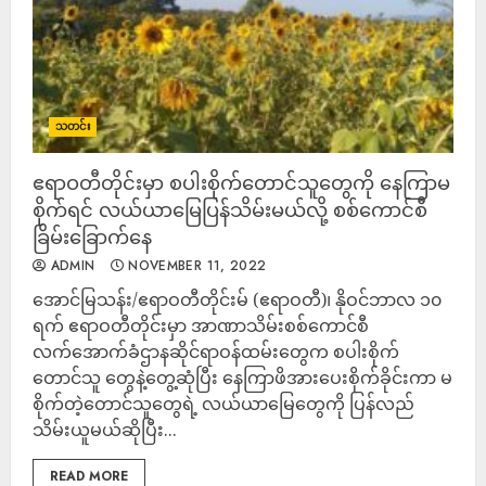
သတင်း
ဧရာဝတီတိုင်းမှာ စပါးစိုက်တောင်သူတွေကို နေကြာမ
စိုက်ရင် လယ်ယာမြေပြန်သိမ်းမယ်လို့ စစ်ကောင်စီ
ခြိမ်းခြောက်နေ
ADMIN
NOVEMBER 11, 2022
အောင်မြသန်း/ဧရာဝတီတိုင်းမ် (ဧရာဝတီ)၊ နိုဝင်ဘာလ ၁၀
ရက် ဧရာဝတီတိုင်းမှာ အာဏာသိမ်းစစ်ကောင်စီ
လက်အောက်ခံဌာနဆိုင်ရာဝန်ထမ်းတွေက စပါးစိုက်
တောင်သူ တွေနဲ့တွေ့ဆုံပြီး နေကြာဖိအားပေးစိုက်ခိုင်းကာ မ
စိုက်တဲ့တောင်သူတွေရဲ့ လယ်ယာမြေတွေကို ပြန်လည်
သိမ်းယူမယ်ဆိုပြီး...
READ MORE