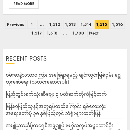
READ MORE
Previous
1
…
1,512
1,513
1,514
1,515
1,516
1,517
1,518
…
1,700
Next
RECENT POSTS
ဝမ်းစာနဲ့သဘာဝကြား အဖြေရှာရမည့် ချင်းတွင်းမြစ်ဝှမ်း ရွှေ
တူးဖော်ရေး (သတင်းဆောင်းပါး)
ပြည်တွင်းစက်သုံးဆီဈေး ၃ ပတ်ဆက်တိုက်မြင့်တက်
မြန်မာပြည်သူနှင့်အတူရပ်တည်ကြောင်း ရှစ်လေးလုံး
အရေးတော်ပုံ ၃၈ နှစ်ပြည့်တွင် သံရုံးများထုတ်ပြန်
အမျိုးသားဒီမိုကရေစီအဖွဲ့ချုပ် ဗဟိုအလုပ်အမှုဆောင်ဦး