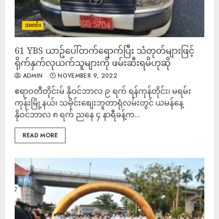
သတင်း
61 YBS ယာဥ်ပေါ်တက်ရောက်ပြီး သံတုတ်များဖြင့်
ရိုက်နှက်လုယက်သူများကို ဖမ်းဆီးရမိဟုဆို
ADMIN
NOVEMBER 9, 2022
ဧရာဝတီတိုင်းမ် နိုဝင်ဘာလ ၉ ရက် ရန်ကုန်တိုင်း၊ မရမ်း
ကုန်းမြို့နယ်၊ သမိုင်းစျေးဘူတာရုံလမ်းတွင် ယမန်နေ့
နိုဝင်ဘာလ ၈ ရက် ညနေ ၄ နာရီခန့်က...
READ MORE