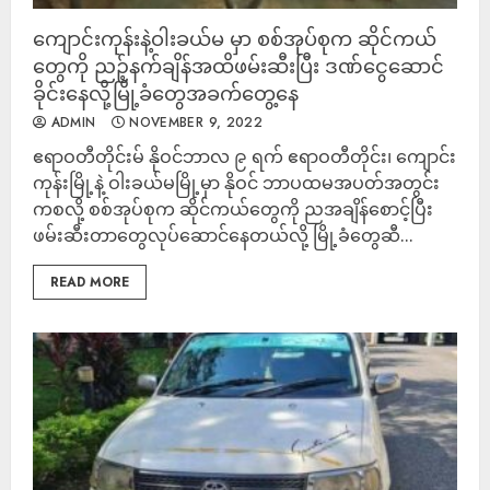
ကျောင်းကုန်းနဲ့ဝါးခယ်မ မှာ စစ်အုပ်စုက ဆိုင်ကယ်
တွေကို ညဉ့်နက်ချိန်အထိဖမ်းဆီးပြီး ဒဏ်ငွေဆောင်
ခိုင်းနေလို့မြို့ခံတွေအခက်တွေ့နေ
ADMIN
NOVEMBER 9, 2022
ဧရာဝတီတိုင်းမ် နိုဝင်ဘာလ ၉ ရက် ဧရာဝတီတိုင်း၊ ကျောင်း
ကုန်းမြို့နဲ့ ဝါးခယ်မမြို့မှာ နိုဝင် ဘာပထမအပတ်အတွင်း
ကစလို့ စစ်အုပ်စုက ဆိုင်ကယ်တွေကို ညအချိန်စောင့်ပြီး
ဖမ်းဆီးတာတွေလုပ်ဆောင်နေတယ်လို့ မြို့ခံတွေဆီ...
READ MORE