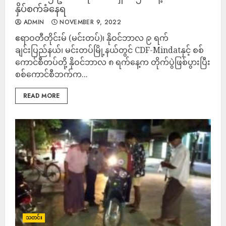
နှိပ်စက်ခံနေရ
ADMIN
NOVEMBER 9, 2022
ဧရာဝတီတိုင်းမ် (မင်းတပ်)၊ နိုဝင်ဘာလ ၉ ရက်
ချင်းပြည်နယ်၊ မင်းတပ်မြို့နယ်တွင် CDF-Mindatနှင့် စစ်
ကောင်စီတပ်တို့ နိုဝင်ဘာလ ၈ ရက်နေ့က တိုက်ပွဲဖြစ်ပွားပြီး
စစ်ကောင်စီဘက်က...
READ MORE
သတင်း