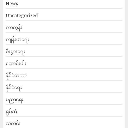
News
Uncategorized
ကာတွန်း
ကျန်းမာရေး
စီးပွားရေး
ဆောင်းပါး
နိုင်ငံတကာ
နိုင်ငံရေး
ပညာရေး
ရုပ်သံ
သတင်း