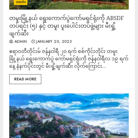
သတင်း
တမူးမြို့နယ် ရွေးကောက်ပွဲကော်မရှင်ရုံးကို ABSDF
တပ်ရင်း (၅) နှင့် တမူး ပူးပေါင်းတပ်ဖွဲ့များ မီးရှို့
ဖျက်ဆီး
ADMIN
JANUARY 20, 2023
ဧရာဝတီတိုင်းမ် ဇန်နဝါရီ ၂၀ ရက် စစ်ကိုင်းတိုင်း တမူး
မြို့နယ် ရွေးကောက်ပွဲ ကော်မရှင်ရုံးကို ဇန်နဝါရီလ ၁၉ ရက်
နေ့ နံနက်ပိုင်းတွင် မီးရှို့ဖျက်ဆီး လိုက်ကြောင်း...
READ MORE