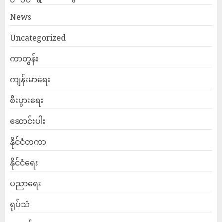
News
Uncategorized
ကာတွန်း
ကျန်းမာရေး
စီးပွားရေး
ဆောင်းပါး
နိုင်ငံတကာ
နိုင်ငံရေး
ပညာရေး
ရုပ်သံ