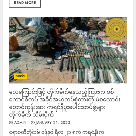
READ MORE
သတင်း
လေကြောင်းဖြင့် တိုက်ခိုက်နေသည့်ကြားက စစ်
ကောင်စီတပ် အခိုင်အမာတပ်စွဲထားတဲ့ မဲစလောင်း
တောင်ကုန်းအား ကရင်နီပူးပေါင်းတပ်ဖွဲ့များ
တိုက်ခိုက် သိမ်းပိုက်
ADMIN
JANUARY 21, 2023
ဧရာဝတီတိုင်းမ် ဇန်နဝါရီလ ၂၁ ရက် ကရင်နီ(က