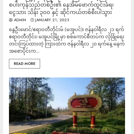
စပါးကုန်သည်တစ်ဦး၏ နေအိမ်ဖောက်ထွင်းခံရ၊
ငွေသား သိန်း ၃၀၀ နှင့် ဆိုင်ကယ်တစ်စီး​ပါသွား
ADMIN
JANUARY 21, 2023
နွေဦးမောင်/ဧရာဝတီတိုင်းမ် (မအူပင်)၊ ဇန်နဝါရီလ ၂၁ ရက်
ဧရာဝတီတိုင်း၊ မအူပင်မြို့မှာ စစ်ကောင်စီတပ်က လုံခြုံရေး
တင်းကြပ်ထားတဲ့ ကြားထဲက ဇန်နဝါရီလ ၂၀ ရက်နေ့ မနက်
အစောပိုင်းက...
READ MORE