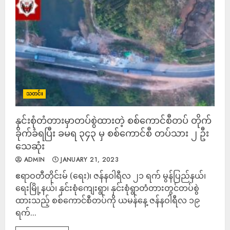
သတင်း
နှင်းစုံတံတားမှာတပ်စွဲထားတဲ့ စစ်ကောင်စီတပ် တိုက်
ခိုက်ခံရပြီး ခမရ ၃၄၃ မှ စစ်ကောင်စီ တပ်သား ၂ ဦး
သေဆုံး
ADMIN
JANUARY 21, 2023
ဧရာဝတီတိုင်းမ် (ရေး)၊ ဇန်နဝါရီလ ၂၁ ရက် မွန်ပြည်နယ်၊
ရေးမြို့နယ်၊ နှင်းစုံကျေးရွာ၊ နှင်းစုံရွာတံတားတွင်တပ်စွဲ
ထားသည့် စစ်ကောင်စီတပ်ကို ယမန်နေ့ ဇန်နဝါရီလ ၁၉
ရက်...