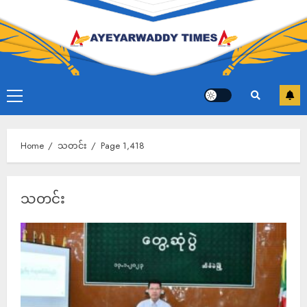
×
Ayeyarwaddy Times ကို ကူညီပါ
Home
သတင်း
Page 1,418
ပြည်သူနှင့်အတူ ရပ်တည်နေသည့် လွတ်လပ်သောသတင်းဌာန
Ayeyarwaddy Times ဆက်လက်ရှင်သန်ရပ်တည်နိုင်ရန်
သတင်း
သင်၏ကူညီထောက်ပံ့မှု အထူးလိုအပ်နေပါသည်။
မြန်မာပြည်သူလူထုထံ တိကျမှန်ကန်သောသတင်းများ
ဆက်လက်ပေးပို့နိုင်ရန် ကျေးဇူးပြု၍ Ayeyarwaddy Times
ကို ကူညီပါ။
Donate Now