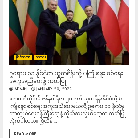
နိုင်ငံတကာ
သတင်း
ဥရောပ ၁၁ နိုင်ငံက ယူကရိန်းသို့ မကြုံစဖူး စစ်ရေး
အကူအညီပေးဖို့ ကတိပြု
ADMIN
JANUARY 20, 2023
ဧရာဝတီတိုင်းမ် ဇန်နဝါရီလ ၂၀ ရက် ယူကရိန်းနိုင်ငံသို့ မ
ကြုံစဖူး စစ်ရေးအကူအညီပေးမယ်လို့ ဥရောပ ၁၁ နိုင်ငံမှ
ကာကွယ်ရေးဝန်ကြီးတွေနဲ့ ကိုယ်စားလှယ်တွေက ကတိပြု
လိုက်ပါတယ်။ ဗြိတိန်၊...
READ MORE