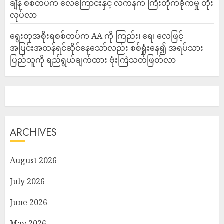
ချိန် စစ်တပ်က လေကြောင်းနှင့် လက်နက် ကြီးတိုက်ခိုက်မှု တိုး
လုပ်လာ
ရွေးတုအစိုးရစစ်တပ်က AA ကို ကြည်း၊ ရေ၊ လေဖြင့်
အပြင်းအထန်ရင်ဆိုင်နေသော်လည်း စစ်ရှုံးနေ၍ အရပ်သား
ပြည်သူကို ရည်ရွယ်ချက်ထား ဗုံးကြဲသတ်ဖြတ်လာ
ARCHIVES
August 2026
July 2026
June 2026
May 2026