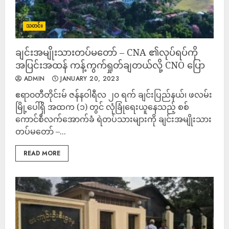
သတင်း
ချင်းအမျိုးသားတပ်မတော် – CNA ၏လုပ်ရပ်ကို
အပြင်းအထန် ကန့်ကွက်ရှုတ်ချတယ်လို့ CNO ပြော
ADMIN
JANUARY 20, 2023
ဧရာ၀တီတိုင်းမ် ဇန်နဝါရီလ ၂၀ ရက် ချင်းပြည်နယ်၊ ဖလမ်း
မြို့ပေါ်ရှိ အထက (၁) တွင် လုံခြုံရေးယူနေသည့် စစ်
ကောင်စီလက်အောက်ခံ ရဲတပ်သားများကို ချင်းအမျိုးသား
တပ်မတော် –...
READ MORE