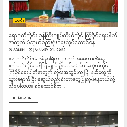
သတင်း
ဧရာဝတီတိုင်း ဝန်ကြီးချုပ်ကိုယ်တိုင် ကြံ့ခိုင်ရေးပါတီ
အတွက် မဲဆွယ်စည်းရုံးရေးလုပ်ဆောင်နေ
ADMIN
JANUARY 21, 2023
ဧရာဝတီတိုင်းမ် ဇန်နဝါရီလ ၂၁ ရက် စစ်ကောင်စီခန့်
ဧရာဝတီတိုင်း ဝန်ကြီးချုပ် ဦးတင်မောင်ဝင်းကိုယ်တိုင်
ကြံ့ခိုင်ရေးပါတီအတွက် တိုင်းအတွင်းက မြို့နယ်တွေကို
သွားရောက်ပြီး မဲဆွယ်စည်းရုံးတာတွေပြုလုပ်နေတယ်လို့
သိရပါတယ်။ စစ်ကောင်စီက...
READ MORE