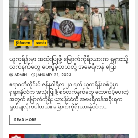
နိုင်ငံတကာ
သတင်း
ယူကရိန်းမှာ အသုံးပြုဖို့ မြောက်ကိုရီးယားက ရုရှားသို့
လက်နက်တွေ ပေးပို့ခဲ့တယ်လို့ အမေရိကန် ပြော
ADMIN
JANUARY 21, 2023
ဧရာဝတီတိုင်းမ် ဇန်နဝါရီလ ၂၁ ရက် ယူကရိန်းစစ်ပွဲမှာ
ရုရှားနိုင်ငံက အသုံးပြုဖို့ စစ်လက်နက်တွေ ထောက်ပံ့ပေးတဲ့
အတွက် မြောက်ကိုရီး ယားနိုင်ငံကို အမေရိကန်အစိုးရက
ရှုတ်ချလိုက်ပါတယ်။ မြောက်ကိုရီးယားနိုင်ငံက...
READ MORE