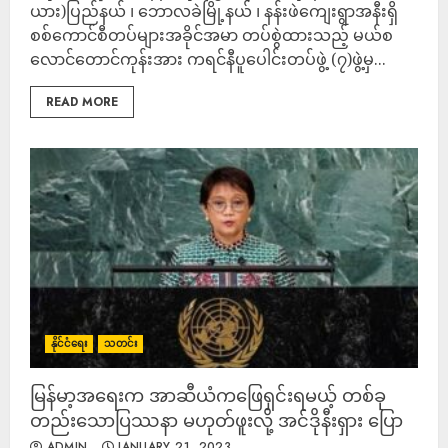
ယား)ပြည်နယ် ၊ ဘောလခဲမြို့နယ် ၊ နန်းဖဲကျေးရွာအနီးရှိ
စစ်ကောင်စီတပ်များအခိုင်အမာ တပ်စွဲထားသည့် မယ်စ
လောင်တောင်ကုန်းအား ကရင်နီပူပေါင်းတပ်ဖွဲ့ (၇)ဖွဲ့မှ...
READ MORE
နိုင်ငံရေး
သတင်း
မြန်မာ့အရေးက အာဆီယံကဖြေရှင်းရမယ့် တစ်ခု
တည်းသောပြဿနာ မဟုတ်ဖူးလို့ အင်ဒိုနီးရှား ပြော
ADMIN
JANUARY 21, 2023