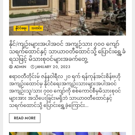
နိုင်ငံရေး
သတင်း
နိုင်/ကျဉ်းများအပါအ၀င် အကျဉ်သား ၇၀၀ ကျော်
သရက်ထောင်နှင့် သာယာ၀တီထောင်သို့ ပြောင်းရွှေ့ခံ
ရသဖြင့် မိသားစုဝင်များအခက်တွေ့
ADMIN
JANUARY 20, 2023
ဧရာဝတီတိုင်းမ် ဇန်နဝါရီလ ၂၀ ရက် ရန်ကုန်အင်းစိန်ဗဟို
အကျဉ်းထောင်မှ နိုင်ငံရေးအကျဉ်းသားများအပါအ၀င်
အကျဉ်းသူ/သား ၇၀၀ ကျော်ကို စစ်ကောင်စီမှမိသားစု၀င်
များအား အသိပေးခြင်းမရှိဘဲ သာယာ၀တီထောင်နှင့်
သရက်ထောင်သို့ ပြောင်းရွှေ့ခဲ့ကြောင်း...
READ MORE