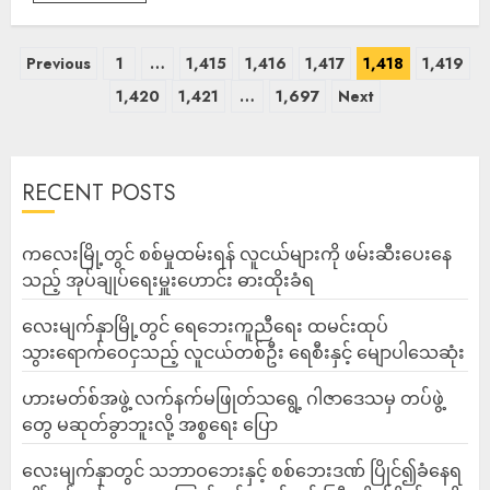
Previous
1
…
1,415
1,416
1,417
1,418
1,419
1,420
1,421
…
1,697
Next
RECENT POSTS
ကလေးမြို့တွင် စစ်မှုထမ်းရန် လူငယ်များကို ဖမ်းဆီးပေးနေ
သည့် အုပ်ချုပ်ရေးမှူးဟောင်း ဓားထိုးခံရ
လေးမျက်နှာမြို့တွင် ရေဘေးကူညီရေး ထမင်းထုပ်
သွားရောက်ဝေငှသည့် လူငယ်တစ်ဦး ရေစီးနှင့် မျောပါသေဆုံး
ဟားမတ်စ်အဖွဲ့ လက်နက်မဖြုတ်သရွေ့ ဂါဇာဒေသမှ တပ်ဖွဲ့
တွေ မဆုတ်ခွာဘူးလို့ အစ္စရေး ပြော
‎လေးမျက်နှာတွင် သဘာဝဘေးနှင့် စစ်ဘေးဒဏ် ပြိုင်၍ခံနေရ