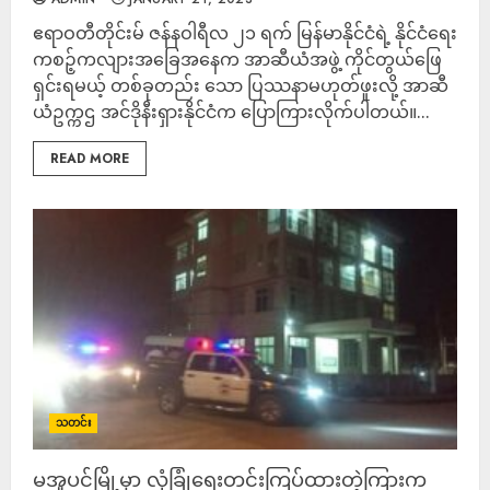
ဧရာဝတီတိုင်းမ် ဇန်နဝါရီလ ၂၁ ရက် မြန်မာနိုင်ငံရဲ့ နိုင်ငံရေး
ကစဉ့်ကလျားအခြေအနေက အာဆီယံအဖွဲ့ ကိုင်တွယ်ဖြေ
ရှင်းရမယ့် တစ်ခုတည်း သော ပြဿနာမဟုတ်ဖူးလို့ အာဆီ
ယံဥက္ကဌ အင်ဒိုနီးရှားနိုင်ငံက ပြောကြားလိုက်ပါတယ်။...
READ MORE
သတင်း
မအူပင်မြို့မှာ လုံခြုံရေးတင်းကြပ်ထားတဲ့ကြားက