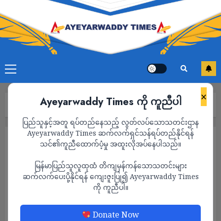
×
Ayeyarwaddy Times ကို ကူညီပါ
Home
သတင်း
Page 1,413
ပြည်သူနှင့်အတူ ရပ်တည်နေသည့် လွတ်လပ်သောသတင်းဌာန
Ayeyarwaddy Times ဆက်လက်ရှင်သန်ရပ်တည်နိုင်ရန်
သတင်း
သင်၏ကူညီထောက်ပံ့မှု အထူးလိုအပ်နေပါသည်။
မြန်မာပြည်သူလူထုထံ တိကျမှန်ကန်သောသတင်းများ
ဆက်လက်ပေးပို့နိုင်ရန် ကျေးဇူးပြု၍ Ayeyarwaddy Times
ကို ကူညီပါ။
Donate Now