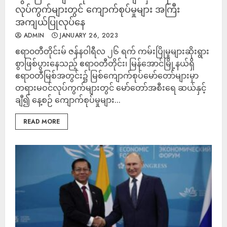
လုပ်ကွက်များတွင် ကျောက်စုပ်မှုများ အကြီး
အကျယ်ပြုလုပ်နေ
ADMIN
JANUARY 26, 2023
ဧရာ၀တီတိုင်းမ် ဇန်နဝါရီလ ၂၆ ရက် ကမ်းပြိုမှုများဆိုးရွား
စွာဖြစ်ပွားနေသည့် ဧရာ၀တီတိုင်း၊ မြန်အောင်မြို့နယ်ရှိ
ဧရာ၀တီမြစ်အတွင်း၌ မြစ်ကျောက်စုပ်မော်တော်များမှာ
တရားမဝင်လုပ်ကွက်များတွင် မော်တော်အစီးရေ ဆယ်နှင့်
ချီ၍ နေ့စဉ် ကျောက်စုပ်မှုများ...
READ MORE