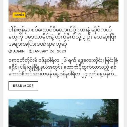
သတင်း
ငါန်းဇွန်မှာ စစ်ကောင်စီထောက်ပို့ ကားနဲ့ ဆိုင်ကယ်
တွေကို ပဒေသာမိုင်းနဲ့ တိုက်ခိုက်လို့ ၃ ဦး သေဆုံးပြီး
အများအပြားဒဏ်ရာရဟုဆို
ADMIN
JANUARY 26, 2023
ဧရာဝတီတိုင်းမ် ဇန်နဝါရီလ ၂၆ ရက် မန္တလေးတိုင်း၊ မြင်းခြံ
ခရိုင်၊ ငါန်းဇွန်မြို့နယ်အတွင်း ထောက်ပို့ထွက်လာသည့် စစ်
ကောင်စီတပ်အားယမန် နေ့ ဇန်နဝါရီလ ၂၄ ရက်နေ့ မနက်...
READ MORE