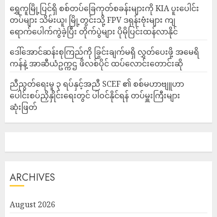
‎ရွှေကူမြို့ပြင်ရှိ စစ်တပ်ခြေကုတ်စခန်းများကို KIA ပူးပေါင်း
တပ်များ သိမ်းယူ၊ မြို့တွင်းသို့ FPV ဒရုန်းဗုံးများ ကျ
ရောက်ပေါက်ကွဲခဲ့ပြီး တိုက်ပွဲများ ပိုမိုပြင်းထန်လာနိုင်
ဒေါ်အောင်ဆန်းစုကြည်ကို ခြွင်းချက်မရှိ လွှတ်ပေးဖို့ အမေရိ
ကန်နဲ့ အာဆီယံဥက္ကဌ ဖိလစ်ပိုင် ထပ်လောင်းတောင်းဆို
ညီညွတ်ရေးမူ ၃ ရပ်နှင့်အညီ SCEF ၏ စစ်မဟာဗျူဟာ
ပေါင်းစပ်ညှိနှိုင်းရေးတွင် ပါဝင်နိုင်ရန် တပ်မှူးကြီးများ
ဆုံးဖြတ်
ARCHIVES
August 2026