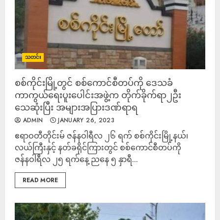
သတင်း
စစ်ကိုင်းမြို့တွင် စစ်ကောင်စီတပ်ကို ဒေသခံ
ကာကွယ်ရေးပူးပေါင်းအဖွဲ့က တိုက်ခိုက်ရာ၂ဦး
သေဆုံးပြီး အများအပြားဒဏ်ရာရ
ADMIN
JANUARY 26, 2023
ဧရာဝတီတိုင်းမ် ဇန်နဝါရီလ ၂၆ ရက် စစ်ကိုင်းမြို့နယ်၊
လယ်ကြီးနှင့် နတ်ခရိုင်ကြားတွင် စစ်ကောင်စီတပ်ကို
ဇန်နဝါရီလ ၂၅ ရက်နေ့ ညနေ ၅ နှာရီ...
READ MORE