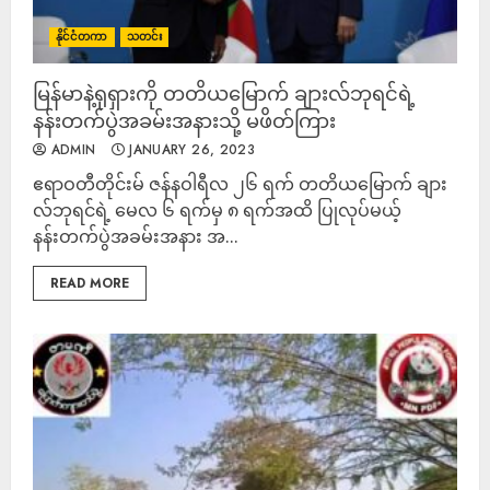
နိုင်ငံတကာ
သတင်း
မြန်မာနဲ့ရုရှားကို တတိယမြောက် ချားလ်ဘုရင်ရဲ့
နန်းတက်ပွဲအခမ်းအနားသို့ မဖိတ်ကြား
ADMIN
JANUARY 26, 2023
ဧရာဝတီတိုင်းမ် ဇန်နဝါရီလ ၂၆ ရက် တတိယမြောက် ချား
လ်ဘုရင်ရဲ့ မေလ ၆ ရက်မှ ၈ ရက်အထိ ပြုလုပ်မယ့်
နန်းတက်ပွဲအခမ်းအနား အ...
READ MORE