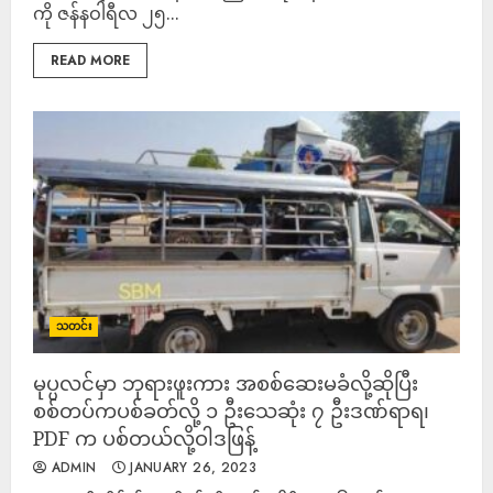
ကို ဇန်နဝါရီလ ၂၅...
READ MORE
သတင်း
မုပ္ပလင်မှာ ဘုရားဖူးကား အစစ်ဆေးမခံလို့ဆိုပြီး
စစ်တပ်ကပစ်ခတ်လို့ ၁ ဦးသေဆုံး ၇ ဦးဒဏ်ရာရ၊
PDF က ပစ်တယ်လို့ဝါဒဖြန့်
ADMIN
JANUARY 26, 2023