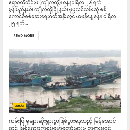
ဧရာဝတီတိုင်းမ် (ကျိုက်ထို)၊ ဇန်နဝါရီလ ၂၆ ရက်
မွန်ပြည်နယ်၊ ကျိုက်ထိုမြို့နယ်၊ မုပ္ပလင်လမ်းဆုံ စစ်
ကောင်စီစစ်ဆေးရေးဂိတ်အနီးတွင် ယမန်နေ့ ဇန်န ဝါရီလ
၂၅ ရက်...
READ MORE
သတင်း
ကမ်းပြိုမှုများဆိုးရွားစွာဖြစ်ပွားနေသည့် မြန်အောင်
တွင် မြစ်ကျောက်စုပ်မော်တော်များမှ တရားမဝင်