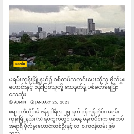
သတင်း
မရမ်းကုန်းမြို့နယ်၌ စစ်တပ်သတင်းပေးဆိုသူ ဗိုလ်မှူး
ဟောင်းနှင့် ဇနီးဖြစ်သူတို့ သေနတ်နဲ့ ပစ်ခတ်ခံရပြီး
သေဆုံး
ADMIN
JANUARY 25, 2023
ဧရာဝတီတိုင်းမ် ဇန်နဝါရီလ ၂၅ ရက် ရန်ကုန်တိုင်း၊ မရမ်း
ကုန်းမြို့နယ်၊ (၁) ရပ်ကွက်တွင် ယနေ့ မနက်ပိုင်းက စစ်တပ်
အရာရှိ ဗိုလ်မှူးဟောင်းတစ်ဦးနှင့် လ .၀.က၀န်ထမ်းဖြစ်
သည့်...