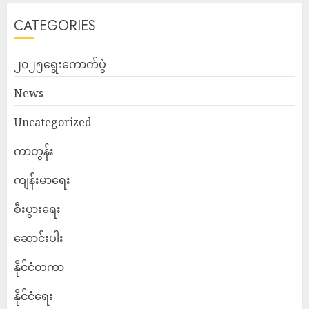
CATEGORIES
၂၀၂၅ရွေးကောက်ပွဲ
News
Uncategorized
ကာတွန်း
ကျန်းမာရေး
စီးပွားရေး
ဆောင်းပါး
နိုင်ငံတကာ
နိုင်ငံရေး