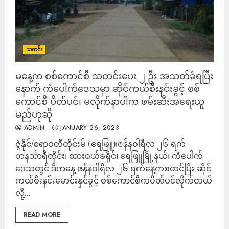
သတင်း
မနေ့က စစ်ကောင်စီ သတင်းပေး ၂ ဦး အသတ်ခံရပြီး
နောက် ကံပေါက်ဒေသမှာ ဆိုင်ကယ်စီးနင်းခွင့် စစ်
ကောင်စီ ပိတ်ပင်၊ မလိုက်နာပါက ဖမ်းဆီးအရေးယူ
မည်ဟုဆို
ADMIN
JANUARY 26, 2023
ဇွဲနိုင်/ဧရာဝတီတိုင်းမ် (ရေဖြူ)၊ဇန်နဝါရီလ ၂၆ ရက်
တနင်္သာရီတိုင်း၊ ထားဝယ်ခရိုင်၊ ရေဖြူမြို့နယ်၊ ကံပေါက်
ဒေသတွင် ဒီကနေ့ ဇန်နဝါရီလ ၂၆ ရက်နေ့ကစတင်ပြီး ဆိုင်
ကယ်စီးနင်းမောင်းနှင်ခွင့် စစ်ကောင်စီကပိတ်ပင်လိုက်တယ်
လို့...
READ MORE