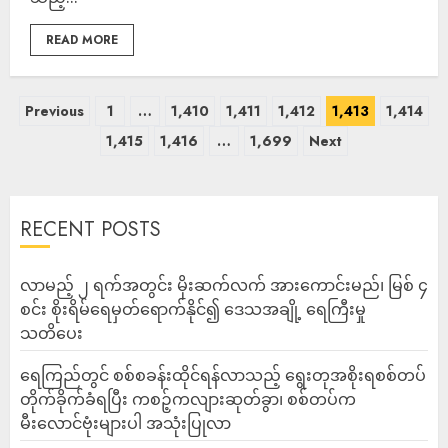
READ MORE
Previous
1
…
1,410
1,411
1,412
1,413
1,414
1,415
1,416
…
1,699
Next
RECENT POSTS
လာမည့် ၂ ရက်အတွင်း မိုးဆက်လက် အားကောင်းမည်၊ မြစ် ၄
စင်း စိုးရိမ်ရေမှတ်ရောက်နိုင်၍ ဒေသအချို့ ရေကြီးမှု
သတိပေး
ရေကြည်တွင် စစ်စခန်းထိုင်ရန်လာသည့် ရွေးတုအစိုးရစစ်တပ်
တိုက်ခိုက်ခံရပြီး ကစဉ့်ကလျားဆုတ်ခွာ၊ စစ်တပ်က
မီးလောင်ဗုံးများပါ အသုံးပြုလာ