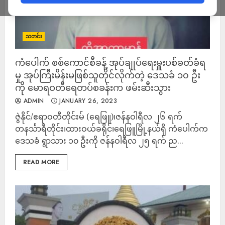
သတင်း
ကံပေါက် စစ်ကောင်စီခန့် အုပ်ချုပ်ရေးမှူးပစ်ခတ်ခံရ
မှု အုပ်ကြီးမိန်းမဖြစ်သူတိုင်လိုက်တဲ့ ဒေသခံ ၁၀ ဦး
ကို မောရဝတီရေတပ်စခန်းက ဖမ်းဆီးသွား
ADMIN
JANUARY 26, 2023
ဇွဲနိုင်/ဧရာဝတီတိုင်းမ် (ရေဖြူ)၊ဇန်နဝါရီလ ၂၆ ရက်
တနင်္သာရီတိုင်း၊ထားဝယ်ခရိုင်၊ရေဖြူမြို့နယ်ရှိ ကံပေါက်က
ဒေသခံ ရွာသား ၁၀ ဦးကို ဇန်နဝါရီလ ၂၅ ရက် ည...
READ MORE