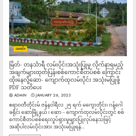
သတင်း
မြိတ်- တနင်္သာရီ လမ်းပိုင်းအသုံးပြုမှု လိုက်နာရမည့်
အချက်များထုတ်ပြန်၊စစ်ကောင်စီတပ်စစ် ကြောင်း
ထိုးနေလို့ဆော- ကျောက်ထုလမ်းပိုင်း အသုံးမပြုဖို့
PDF သတိပေး
ADMIN
JANUARY 26, 2023
ဧရာဝတီတိုင်းမ် ဇန်နဝါရီလ ၂၅ ရက် မကွေးတိုင်း၊ ဂန့်ဂေါ
ခရိုင်၊ ဆောမြို့နယ် ၊ ဆော – ကျောက်ထုလမ်းပိုင်းတွင် စစ်
ကောင်စီတပ်စစ်ရေးလှုပ်ရှားမှုများပြုလုပ်နေသဖြင့်
အဆိုပါလမ်းပိုင်းအား အသုံးမပြုရန်...