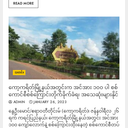
READ MORE
သတင်း
ကော့ကရိတ်မြို့နယ်အတွင်းက အင်အား ၁၀၀ ပါ စစ်
ကောင်စီစစ်ကြောင်းတိုက်ခိုက်ခံရ၊ အသေဆုံးများနိုင်
ADMIN
JANUARY 26, 2023
နွေဦးမောင်/ဧရာဝတီတိုင်းမ် (ကော့ကရိတ်)၊ ဇန်နဝါရီလ ၂၆
ရက် ကရင်ပြည်နယ်၊ ကော့ကရိတ်မြို့နယ်အတွင်း အင်အား
၁၀၀ ကျော်လောက်နဲ့ စစ်ကြောင်းထိုးနေတဲ့ စစ်ကောင်စီတပ်