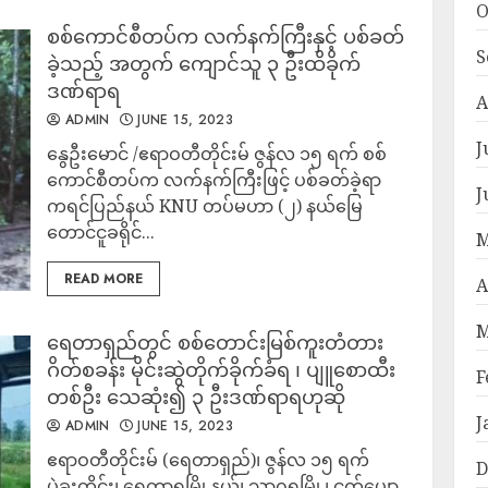
O
စစ်ကောင်စီတပ်က လက်နက်ကြီးနှင့် ပစ်ခတ်
S
ခဲ့သည့် အတွက် ကျောင်သူ ၃ ဦးထိခိုက်
ဒဏ်ရာရ
A
ADMIN
JUNE 15, 2023
J
နွေဦးမောင် /ဧရာဝတီတိုင်းမ် ဇွန်လ ၁၅ ရက် စစ်
ကောင်စီတပ်က လက်နက်ကြီးဖြင့် ပစ်ခတ်ခဲ့ရာ
J
ကရင်ပြည်နယ် KNU တပ်မဟာ (၂) နယ်မြေ
တောင်ငူခရိုင်...
M
READ MORE
A
M
ရေတာရှည်တွင် စစ်တောင်းမြစ်ကူးတံတား
ဂိတ်စခန်း မိုင်းဆွဲတိုက်ခိုက်ခံရ ၊ ပျူစောထီး
F
တစ်ဦး သေဆုံး၍ ၃ ဦးဒဏ်ရာရဟုဆို
J
ADMIN
JUNE 15, 2023
ဧရာဝတီတိုင်းမ် (ရေတာရှည်)၊ ဇွန်လ ၁၅ ရက်
D
ပဲခူးတိုင်း၊ ရေတာရှမြို့နယ်၊ သာဂရမြို့၊ ငှက်ပျော