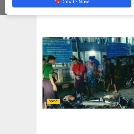
Donate Now
နိုင်ငံတကာ
သတင်း