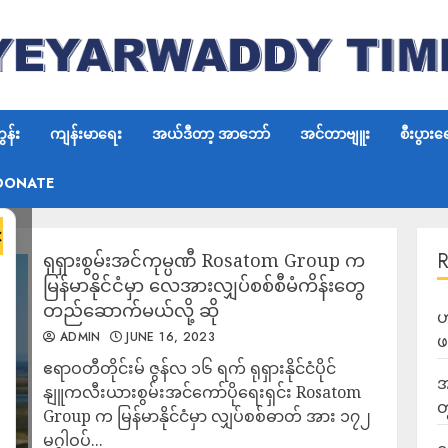
န်း
ကျန်းမာရေး
အယ်ဒီတာ့ အာဘော်
အင်တာဗျူး
စီးပွားရ
DONATE
×
ရုရှားစွမ်းအင်ကုမ္ပဏီ Rosatom Group က
မြန်မာနိုင်ငံမှာ လေအားလျှပ်စစ်စီမံကိန်းတွေ
တည်ဆောက်မယ်လို့ ဆို
ဟ
ADMIN
JUNE 16, 2023
ဖ
ဧရာဝတီတိုင်းမ် ဇွန်လ ၁၆ ရက် ရုရှားနိုင်ငံပိုင်
အ
နျူကလီးယားစွမ်းအင်ကော်ပိုရေးရှင်း Rosatom
တ
Group က မြန်မာနိုင်ငံမှာ လျှပ်စစ်ဓာတ် အား ၁၇၂
မဂ္ဂါဝပ်...