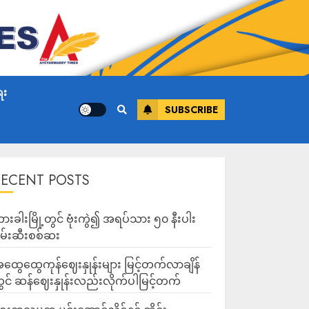
ေး
SUBSCRIBE
RECENT POSTS
ားခါးမြို့တွင် ဗုံးကွဲ၍ အရပ်သား ၅၀ နီးပါး
မ်းဆီးစစ်ဆး
ထွေထွေကုန်ဈေးနှုန်းများ မြင့်တက်လာချိန်
ွင် ဆန်ဈေးနှုန်းလည်းလိုက်ပါမြင့်တက်