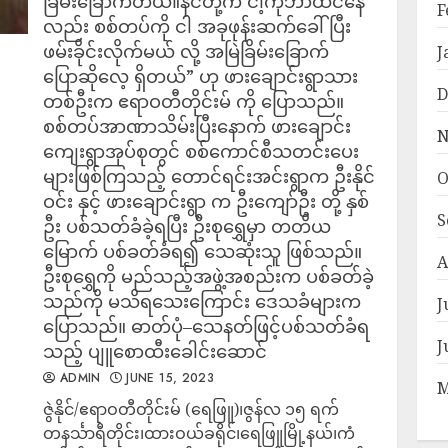
ခြိမ်းခြောက်တယ်။နင်တို့က ငါ့ကိုဘာထင်နေ
F
လည်း စစ်တပ်ကို ငါ အခုဖုန်းဆက်ခေါ်ပြီး
ဖမ်းခိုင်းလိုက်မယ် လို့ အမြဲခြိမ်းခြောက်
J
ပြောဆိုလေ့ ရှိတယ်” ဟု ဖားချောင်းရွာသား
D
တစ်ဦးက ဧရာဝတီတိုင်းမ် ကို ပြောသည်။
စစ်တပ်အာဏာသိမ်းပြီးနောက် ဖားချောင်း
N
ကျေးရွာအုပ်စုတွင် စစ်ကောင်စီသတင်းပေး
များဖြစ်ကြသည့် တောင်ရင်းအင်းရွာက ဦးနိုင်
O
ဝင်း နှင့် ဖားချောင်းရွာ က ဦးကျော်ဦး တို့ နှစ်
S
ဦး ပစ်သတ်ခံခဲ့ရပြီး ဦးစုရွှေမှာ တတိယ
မြောက် ပစ်ခတ်ခံရ၍ သေဆုံးသူ ဖြစ်သည်။
A
ဦးစုရွှေကို မည်သည့်အဖွဲ့အစည်းက ပစ်ခတ်ခဲ့
သည်ကို မသိရသေးကြောင်း ဒေသခံများက
J
ပြောသည်။ ဓာတ်ပုံ–သေနတ်ဖြင့်ပစ်သတ်ခံရ
J
သည့် ပျူစောထီးခေါင်းဆောင်
ADMIN
JUNE 15, 2023
M
ဇွဲနိုင်/ဧရာဝတီတိုင်းမ် (ရေဖြူ)၊ဇွန်လ ၁၅ ရက်
တနင်္သာရီတိုင်း၊ထားဝယ်ခရိုင်၊ရေဖြူမြို့နယ်၊ကံ