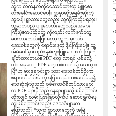
သူက လက်နက်ကိုင်ဆောင်ထားတဲ့ ပျူစော
D
ထီးခေါင်းဆောင်ပေါ့။ ရွာမှာဆိုအရမ်းဆိုးတဲ့
သူပေါ့။ရွာသားတွေလည်း သူ့ကိုကြည့်မရဘူး။
N
သူ့မှာတပည့် ပျူစောထီးတွေလည်းအများ
O
ကြီးပဲ့။တပည့်တွေ ကိုလည်း လက်နက်တွေ
ပေးထားတယ်။ပြီး တော့ သူက မူးယစ်
S
ဆေးဝါးတွေကို ရောင်းနေတဲ့ ဒိုင်ကြီးပေါ့။ သူ့
အိမ်ပေါ် မှာလည်း နှစ်လူးပြူးသေနတ် ကြီးကို
A
ချိတ်ထားတယ်။ PDF တွေ လာရင် ပစ်မလို့
တဲ့။အခုတော့ PDF တွေ ပစ်သတ်လို့ သေသွား
J
ပြီ”ဟု ဖားချောင်းရွာ သား ဒေသခံတစ်ဦးက
J
ဧရာဝတီတိုင်းမ် ကို ပြောသည်။ ပစ်ခတ်ခံရ၍
သေဆုံးခဲ့သူသည် စစ်ကောင်စီတပ်သားများ
M
က PDF များရှိသည့် နေရာများသို့ စစ်ကြောင်း
ထိုးလျှင် လမ်းပြအဖြစ်လိုက်ပါဆောင်ရွက်နေ
A
သူဖြစ်ကြောင်းလည်း ဒေသခံများက
M
ပြောသည်။ “သူက ရွာသားတွေကို အမြဲ