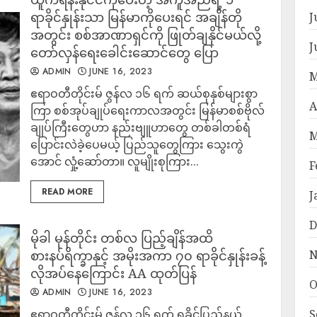
ရာခိုင်နှုန်းသာ မြန်မာကိုပေးရင် အချိန်တို
J
အတွင်း စစ်အာဏာရှင်ကို ဖြုတ်ချနိုင်မယ်လို့
J
တော်လှန်ရေးခေါင်းဆောင်တွေ ပြော
ADMIN
JUNE 16, 2023
M
ဧရာဝတီတိုင်းမ် ဇွန်လ ၁၆ ရက် ဆယ်စုနှစ်များစွာ
A
ကြာ စစ်အုပ်ချုပ်ရေးကာလအတွင်း မြန်မာစစ်ဗိုလ်
ချုပ်ကြီးတွေဟာ နည်းဗျူဟာတွေ တစ်ခါတစ်ရံ
M
ပြောင်းလဲခဲ့ပေမယ့် ပြည်သူတွေကြား သွေးကွဲ
အောင် လှုံ့ဆော်တာ။ လူမျိုးစုကြား...
F
READ MORE
J
D
မိုခါ မုန်တိုင်း တစ်လ ပြည့်ချိန်အထိ
စားနပ်ရိက္ခာနှင့် အမိုးအကာ ၇၀ ရာခိုင်နှုန်းခန့်
N
လိုအပ်နေကြောင်း AA ထုတ်ပြန်
O
ADMIN
JUNE 16, 2023
ဧရာဝတီတိုင်းမ် ဇွန်လ ၁၆ ရက် ရခိုင်ပြည်နယ်
S