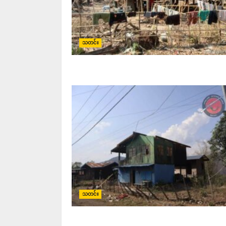
သတင်း
သတင်း