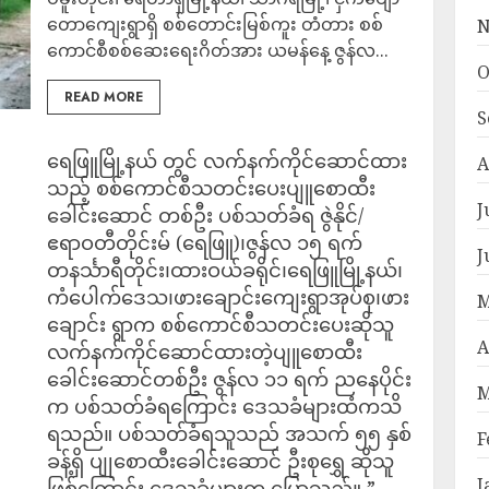
တောကျေးရွာရှိ စစ်တောင်းမြစ်ကူး တံတား စစ်
N
ကောင်စီစစ်ဆေးရေးဂိတ်အား ယမန်နေ့ ဇွန်လ...
O
READ MORE
S
ရေဖြူမြို့နယ် တွင် လက်နက်ကိုင်ဆောင်ထား
A
သည့် စစ်ကောင်စီသတင်းပေးပျူစောထီး
J
ခေါင်းဆောင် တစ်ဦး ပစ်သတ်ခံရ ဇွဲနိုင်/
ဧရာဝတီတိုင်းမ် (ရေဖြူ)၊ဇွန်လ ၁၅ ရက်
J
တနင်္သာရီတိုင်း၊ထားဝယ်ခရိုင်၊ရေဖြူမြို့နယ်၊
ကံပေါက်ဒေသ၊ဖားချောင်းကျေးရွာအုပ်စု၊ဖား
M
ချောင်း ရွာက စစ်ကောင်စီသတင်းပေးဆိုသူ
A
လက်နက်ကိုင်ဆောင်ထားတဲ့ပျူစောထီး
ခေါင်းဆောင်တစ်ဦး ဇွန်လ ၁၁ ရက် ညနေပိုင်း
M
က ပစ်သတ်ခံရကြောင်း ဒေသခံများထံကသိ
ရသည်။ ပစ်သတ်ခံရသူသည် အသက် ၅၅ နှစ်
F
ခန့်ရှိ ပျုစောထီးခေါင်းဆောင် ဦးစုရွှေ ဆိုသူ
J
ဖြစ်ကြောင်း ဒေသခံများက ပြောသည်။ ”