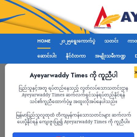
HOME
၂၀၂၅ရွေးကောက်ပွဲ
သတင်း
ကာတွ
ဆောင်းပါး
နိုင်ငံတကာ
အမျိုးသမီးကဏ္ဍ
Ayeyarwaddy Times ကို ကူညီပါ
ပြည်သူနှင့်အတူ ရပ်တည်နေသည့် လွတ်လပ်သောသတင်းဌာန
Ayeyarwaddy Times ဆက်လက်ရှင်သန်ရပ်တည်နိုင်ရန်
သင်၏ကူညီထောက်ပံ့မှု အထူးလိုအပ်နေပါသည်။
မြန်မာပြည်သူလူထုထံ တိကျမှန်ကန်သောသတင်းများ ဆက်လက်
ပေးပို့နိုင်ရန် ကျေးဇူးပြု၍ Ayeyarwaddy Times ကို ကူညီပါ။