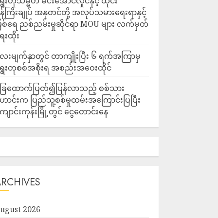
ွေးတုသမ္မတ မင်းအောင်လှိုင်နှင့် ထိုင်း
န်ကြီးချုပ် အနုတင်တို့ အလုပ်သမားရေးရာနှင့်
ြစ်ရေ ညစ်ညမ်းမှုဆိုင်ရာ MOU များ လက်မှတ်
ေးထိုး
ေးမျက်နှာတွင် တာကျိုးပြီး ၆ ရက်အကြာမှ
ွေးတုစစ်အစိုးရ အစည်းအဝေးထိုင်
ြေထောက်ပြတ်၍ပြန်လာသည့် စစ်သား
ောင်းက ပြည်သူ့စစ်မှုထမ်းအကြောင်းပြပြီး
ျောင်းကုန်းမြို့တွင် ငွေတောင်းနေ
ARCHIVES
ugust 2026