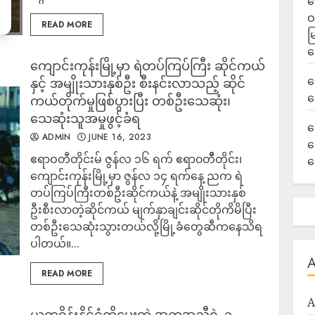
ရ
ဝ
READ MORE
မ
ရ
ကျောင်းကုန်းမြို့မှာ ရဲတပ်ကြပ်ကြီး ဆိုင်ကယ်
လ
နှင့် အမျိုးသားနှစ်ဦး စီးနင်းလာသည့် ဆိုင်
ရ
ကယ်တိုက်မှုဖြစ်ပွားပြီး တစ်ဦးသေဆုံး၊
သေဆုံးသူအမှုဖွင့်ခံရ
ခ
ADMIN
JUNE 16, 2023
ဟ
ဧရာဝတီတိုင်းမ် ဇွန်လ ၁၆ ရက် ဧရာ၀တိီတိုင်း၊
က
ကျောင်းကုန်းမြို့မှာ ဇွန်လ ၁၄ ရက်နေ့ ညက ရဲ
တပ်ကြပ်ကြီးတစ်ဦးဆိုင်ကယ်နဲ့ အမျိုးသားနှစ်
ဦးစီးလာတဲ့ဆိုင်ကယ် မျက်နှာချင်းဆိုင်တိုကိမိပြီး
တစ်ဦးသေဆုံးသွားတယ်လို့မြို့ခံတွေဆီကနေသိရ
ပါတယ်။...
READ MORE
A
ယူကရိန်းနိုင်ငံကိုပေးတဲ့ အကူအညီရဲ့ ၁