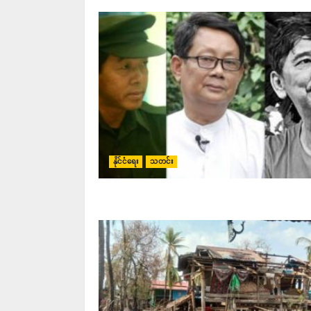
နိုင်ငံရေး
သတင်း