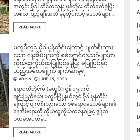
အတွင်း မိုခါ ဆိုင်ကလုန်း မုန်တိုင်း တိုက်ခတ်ခဲ့ပြီး
A
တစ်လ ပြည့်ချိန်အထိ မုန်တိုင်းသင့် ဒေသခံများ...
J
READ MORE
J
မတူပီတွင် မိုခါမုန်တိုင်းကြောင့် ပျက်စီးသွား
M
သော နေအိမ်များကို စစ်ရှောင်ဒေသခံများက
ကိုယ်ထူကိုယ်ထပြုပြင်နေပြီး မပြုပြင်နိုင်
A
သည့်အိမ်တချို့ကို ဖျက်ဆီးခဲ့ရ
M
ADMIN
JUNE 15, 2023
ဧရာဝတီတိုင်းမ် (မတူပီ)၊ ဇွန် ၁၅ ရက်
F
ချင်းပြည်နယ်၊ မတူပီမြို့နယ်တွင် မိုခါမုန်တိုင်း
ကြောင့် ပျက်စီးသွားသော စစ်ရှောင်ဒေသခံများ၏
J
နေအိမ်များကို ကိုယ်ထူကိုယ်ထစနစ်ဖြင့် ဇွန်လ
D
ပထမအပတ်မှ...
N
READ MORE