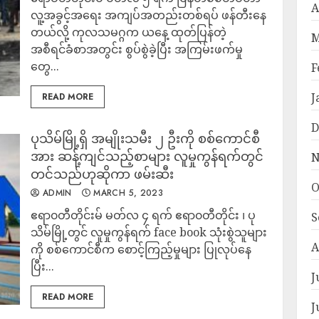
A
လူ့အခွင့်အရေး အကျပ်အတည်းတစ်ရပ် ဖန်တီးနေ
တယ်လို့ ကုလသမဂ္ဂက ယနေ့ ထုတ်ပြန်တဲ့
M
အစီရင်ခံစာအတွင်း စွပ်စွဲခဲ့ပြီး အကြမ်းဖက်မှု
တွေ...
F
J
READ MORE
D
ပုသိမ်မြို့ရှိ အမျိုးသမီး ၂ ဦးကို စစ်ကောင်စီ
အား ဆန့်ကျင်သည့်စာများ လူမှုကွန်ရက်တွင်
N
တင်သည်ဟုဆိုကာ ဖမ်းဆီး
O
ADMIN
MARCH 5, 2023
ဧရာ၀တီတိုင်းမ် မတ်လ ၄ ရက် ဧရာ၀တီတိုင်း ၊ ပု
S
သိမ်မြို့တွင် လူမှုကွန်ရက် face book သုံးစွဲသူများ
A
ကို စစ်ကောင်စီက စောင့်ကြည့်မှုများ ပြုလုပ်နေ
ပြီး...
J
READ MORE
J