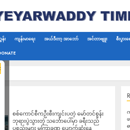
န်း
ကျန်းမာရေး
အယ်ဒီတာ့ အာဘော်
အင်တာဗျူး
စီးပွားရ
DONATE
×
က
စစ်ကောင်စီကဦးစီးကျင်းပတဲ့ မော်တင်စွန်း
ဖ
ဘုရားပွဲသွားတဲ့ သင်္ဘောပေါ်မှာ ခရီးသည်
ဓ
ပစ္စည်းများ မကြာခဏ ပျောက်ဆုံးနေ