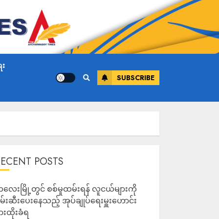
ေး
SUBSCRIBE
RECENT POSTS
လေးမြို့တွင် စစ်မှုထမ်းရန် လူငယ်များကို
မ်းဆီးပေးနေသည့် အုပ်ချုပ်ရေးမှူးဟောင်း
ားထိုးခံရ