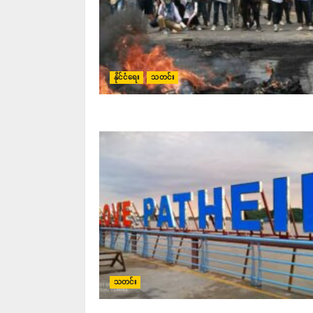
နိုင်ငံရေး
သတင်း
သတင်း