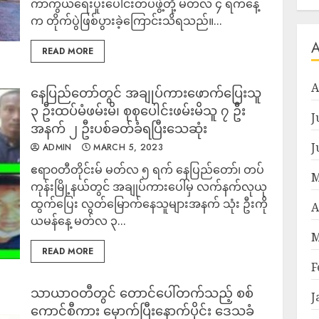
ကာကွယ်ရေးပူးပေါင်းတပ်ဖွဲ့တို့ မတ်လ ၄ ရက်နေ့
က တိုက်ပွဲဖြစ်ပွားခဲ့ကြောင်းသိရသည်။...
READ MORE
A
နေပြည်တော်တွင် အချုပ်ကားဖောက်ပြေးသူ
၃ ဦးထပ်မံဖမ်းမိ၊ စုစုပေါင်းဖမ်းမိသူ ၇ ဦး
J
အနက် ၂ ဦးပစ်ခတ်ခံရပြီးသေဆုံး
J
ADMIN
MARCH 5, 2023
ဧရာ၀တီတိုင်းမ် မတ်လ ၅ ရက် နေပြည်တော်၊ တပ်
M
ကုန်းမြို့နယ်တွင် အချုပ်ကားပေါ်မှ လက်နက်လုယု
ထွက်ပြေး လွတ်မြောက်နေသူများအနက် သုံး ဦးကို
A
ယမန်နေ့ မတ်လ ၃...
M
READ MORE
F
သာယာဝတီတွင် ‌တောင်ပေါ်တက်သည့် စစ်
J
ကောင်စီကား မှောက်ပြီးနောက်ပိုင်း ဒေသခံ