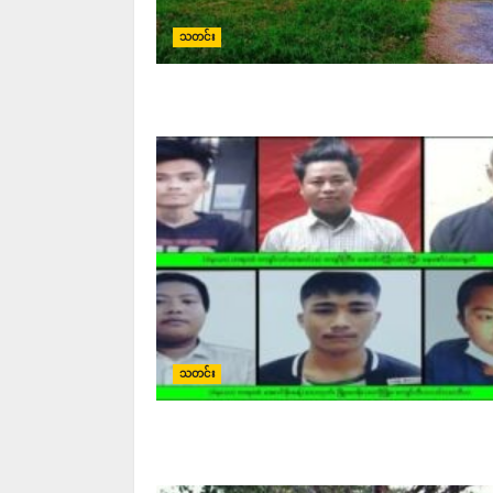
သတင်း
သတင်း