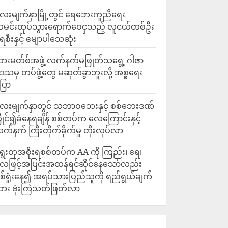
ေးမျက်နှာမြို့တွင် ရေဘေးကူညီရေး
မင်းထုပ်သွားရောက်ဝေငှသည့် လူငယ်တစ်ဦး
ေစီးနှင့် မျောပါသေဆုံး
ားမတ်စ်အဖွဲ့ လက်နက်မဖြုတ်သရွေ့ ဂါဇာ
ေသမှ တပ်ဖွဲ့တွေ မဆုတ်ခွာဘူးလို့ အစ္စရေး
ြော
လေးမျက်နှာတွင် သဘာဝဘေးနှင့် စစ်ဘေးဒဏ်
ြိုင်၍ခံနေရချိန် စစ်တပ်က လေကြောင်းနှင့်
က်နက် ကြီးတိုက်ခိုက်မှု တိုးလုပ်လာ
ွေးတုအစိုးရစစ်တပ်က AA ကို ကြည်း၊ ရေ၊
ေဖြင့်အပြင်းအထန်ရင်ဆိုင်နေသော်လည်း
စ်ရှုံးနေ၍ အရပ်သားပြည်သူကို ရည်ရွယ်ချက်
ား ဗုံးကြဲသတ်ဖြတ်လာ