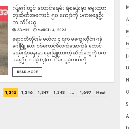
M
ဂန့်ဂေါတွင် တောင်ခရမ်း ရဲစခန်းမှာ မွေးထား
တဲ့ဆိတ်အကောင် ၅၀ ကျော်ကို ပကဖနွေဦး
A
က သိမ်းယူ
ADMIN
MARCH 4, 2023
M
ဧရာဝတီတိုင်းမ် မတ်လ ၄ ရက် မကွေးတိုင်း၊ ဂန်
F
ဂေါမြို့နယ်၊ စစ်ကောင်စီလက်အောက်ခံ တောင်
ခရမ်းရဲစခန်းမှာ မွေးမြူထားတဲ့ ဆိတ်တွေကို ပက
J
ဖနွေဦး တပ်ခွဲ (၇)က သိမ်းယူခဲ့တယ်လို့...
D
READ MORE
N
O
4
1,345
1,346
1,347
1,348
…
1,697
Next
S
A
J