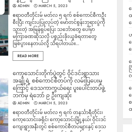
ADMIN
MARCH 5, 2023
လ
ဧရာဝတီတိုင်းမ် မတ်လ ၅ ရက် စစ်ကောင်စီကဦး
ထ
စီးပြီး ကျင်းပပြုလုပ်တဲ့ မော်တင်စွန်းဘုရားပွဲကို
ရ
သွားတဲ့ အမြန်ရှပ်ပြေး သင်္ဘောတွေ ပေါ်မှာ
ဟ
မကြာခဏဆိုသလို ပစ္စည်းခိုးယူခံရတာတွေ
ဒ
ဖြစ်ပွားနေတယ်လို့ သိရပါတယ်။...
ပ
READ MORE
‎
ပ
ကော့သောင်းတိုက်ပွဲတွင် ဝိုင်ဒင်းရွာသား
လ
အချို့ရဲ့ စစ်ကောင်စီတပ်ကို လမ်းပြပေးမှု
ကြောင့် ဒေသကာကွယ်ရေး ပူးပေါင်းတပ်ဖွဲ့
ရ
ဘက်မှ ရဲဘော် ၉ ဦးကျဆုံး
လ
စ
ADMIN
MARCH 5, 2023
ထ
ဧရာဝတီတိုင်းမ် မတ်လ ၅ ရက် တနင်္သာရီတိုင်း၊
ကော့သောင်းခရိုင်၊ ကော့သောင်းမြို့နယ်၊ ဝိုင်းဒင်
ကျေးရွာအနီးတွင် စစ်ကောင်စီတပ်များနှင့် ဒေသ