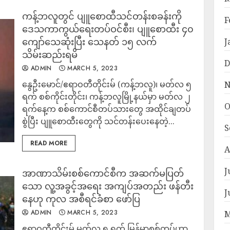
ကန့်ဘလူတွင် ပျူစောထီသင်တန်းစခန်းကို
F
ဒေသကာကွယ်ရေးတပ်ဝင်စီး၊ ပျူစောထီး ၄၀
ကျော်သေဆုံးပြီး သေနတ် ၁၅ လက်
J
သိမ်းဆည်းရမိ
D
ADMIN
MARCH 5, 2023
နွေဦးမောင်/ဧရာဝတီတိုင်းမ် (ကန့်ဘလူ)၊ မတ်လ ၅
N
ရက် စစ်ကိုင်းတိုင်း၊ ကန့်ဘလူမြို့နယ်မှာ မတ်လ ၂
O
ရက်နေ့က စစ်ကောင်စီတပ်သားတွေ အထိုင်ချတပ်
စွဲပြီး ပျူစောထီးတွေကို သင်တန်းပေးနေတဲ့...
S
READ MORE
A
J
အာဏာသိမ်းစစ်ကောင်စီက အဆက်မပြတ်
သော လူ့အခွင့်အရေး အကျပ်အတည်း ဖန်တီး
J
နေဟု ကုလ အစီရင်ခံစာ ဖော်ပြ
ADMIN
MARCH 5, 2023
M
ဧရာဝတီတိုင်းမ် မတ်လ ၅ ရက် မြန်မာစစ်တပ်ဟာ