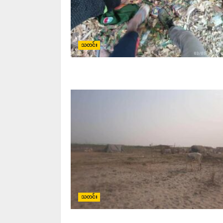
သတင်း
သတင်း