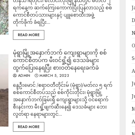
တနင်္သါရီတိုင်း၊ လောင်းလုံးမြို့နယ်တွင် မတ်လ ၂
ရက်နေ့က ဆက်ကြေးကောက်ပြီးပြန်လာသည့် စစ်
J
ကောင်စီတပ်သားများနှင့် ပျူစောထီးအဖွဲ့
D
တိုက်ခိုက် ခံရပြီး...
N
READ MORE
O
မုံရွာမြို့အနောက်ဘက် ကျေးရွာများကို စစ်
S
ကောင်စီတပ်က မီးဝင်ရှို့၍ ဒေသခံများ
ထွက်ပြေးနေရပြီး စားဝတ်နေရေးခက်ခဲ
A
ADMIN
MARCH 5, 2023
J
နွေဦးမောင် /ဧရာဝတီတိုင်းမ် (မုံရွာ)/မတ်လ ၅ ရက်
စစ်ကောင်စီတပ်သည် စစ်ကိုင်းတိုင်း၊ မုံရွာမြို့
J
အနောက်ဘက်ခြမ်းရှိ ကျေးရွာများသို့ ဝင်ရောက်
စီးနင်းကာ မီးရှို့ဖျက်ဆီးနေ၍ ဒေသခံများ ဘေး
M
လွတ်ရာ နေရာများတွင်...
A
READ MORE
M