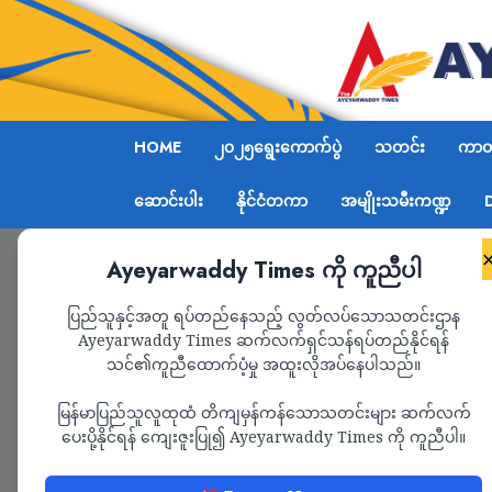
HOME
၂၀၂၅ရွေးကောက်ပွဲ
သတင်း
ကာတွ
ဆောင်းပါး
နိုင်ငံတကာ
အမျိုးသမီးကဏ္ဍ
Ayeyarwaddy Times ကို ကူညီပါ
Home
သတင်း
Page 1,345
ပြည်သူနှင့်အတူ ရပ်တည်နေသည့် လွတ်လပ်သောသတင်းဌာန
Ayeyarwaddy Times ဆက်လက်ရှင်သန်ရပ်တည်နိုင်ရန်
သတင်း
သင်၏ကူညီထောက်ပံ့မှု အထူးလိုအပ်နေပါသည်။
မြန်မာပြည်သူလူထုထံ တိကျမှန်ကန်သောသတင်းများ ဆက်လက်
ပေးပို့နိုင်ရန် ကျေးဇူးပြု၍ Ayeyarwaddy Times ကို ကူညီပါ။