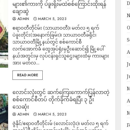
D
များ၏ကားကို ပဲခူးရိုးမထဲစစ်ကြောင်းထိုးရန်
ချောဆွဲ
N
ADMIN
MARCH 5, 2023
O
ဧရာဝတီတိုင်မ်း (သာယာဝတီ)၊ မတ်လ ၅ ရက်
ပဲခူးတိုင်း(အနောက်ခြမ်း)၊ သာယာဝတီခရိုင်၊
S
သာယာဝတီမြို့နယ်တွင် စစ်ကောင်စီ
လက်အောက်ခံ ထွေအုပ်ရုံးမှဦးဆောင်၍ မြို့ပေါ်
A
နယ်အတွင်းမှ လုပ်ငန်းရှင်သူဌေးများထံမှ ကားများ
အား မတ်လ...
J
READ MORE
J
M
လောင်းလုံးတွင် ဆက်ကြေးကောက်ပြန်လာတဲ့
စစ်ကောင်စီတပ် တိုက်ခိုက်ခံရပြီး ၃ ဦး
A
သေဆုံး
M
ADMIN
MARCH 5, 2023
ဇွဲနိုင်/ဧရာဝတီတိုင်းမ် (လောင်းလုံး)၊ မတ်လ ၅ ရက်
F