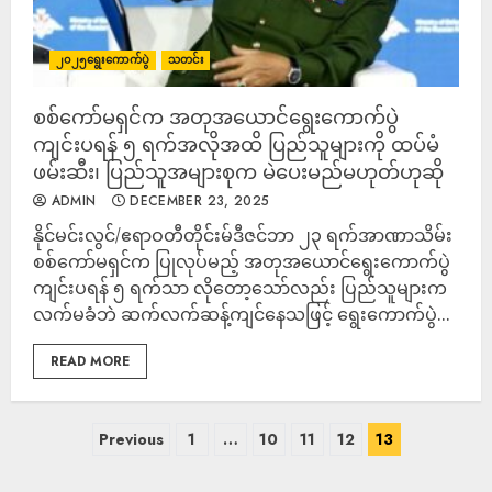
၂၀၂၅ရွေးကောက်ပွဲ
သတင်း
စစ်ကော်မရှင်က အတုအယောင်ရွေးကောက်ပွဲ
ကျင်းပရန် ၅ ရက်အလိုအထိ ပြည်သူများကို ထပ်မံ
ဖမ်းဆီး၊ ပြည်သူအများစုက မဲပေးမည်မဟုတ်ဟုဆို
ADMIN
DECEMBER 23, 2025
နိုင်မင်းလွင်/ဧရာဝတီတိုင်းမ်ဒီဇင်ဘာ ၂၃ ရက်အာဏာသိမ်း
စစ်ကော်မရှင်က ပြုလုပ်မည့် အတုအယောင်ရွေးကောက်ပွဲ
ကျင်းပရန် ၅ ရက်သာ လိုတော့သော်လည်း ပြည်သူများက
လက်မခံဘဲ ဆက်လက်ဆန့်ကျင်နေသဖြင့် ရွေးကောက်ပွဲ...
READ MORE
Previous
1
…
10
11
12
13