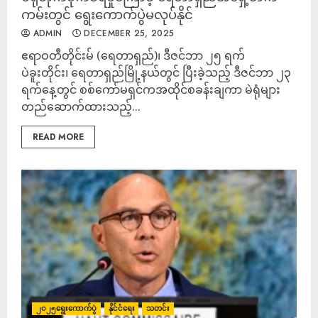
ကမ်းတွင် ရွေးကောက်ပွဲမလုပ်နိုင်
ADMIN
DECEMBER 25, 2025
ဧရာဝတီတိုင်းမ် (ရေတာရှည်)၊ ဒီဇင်ဘာ ၂၅ ရက်
ပဲခူးတိုင်း၊ ရေတာရှည်မြို့နယ်တွင် ပြီးခဲ့သည့် ဒီဇင်ဘာ ၂၃
ရက်နေ့တွင် စစ်ကော်မရှင်ကအထိုင်စခန်းချကာ မဲရုံများ
တည်ဆောက်ထားသည့်...
READ MORE
၂၀၂၅ရွေးကောက်ပွဲ
နိုင်ငံရေး
သတင်း