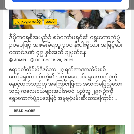
၂၀၂၅ရွေးကောက်ပွဲ
သတင်း
ဒီမိုကရေစီအမည်ခံ စစ်ကော်မရှင်၏ ရွေးကောက်ပွဲ
ဥပဒေဖြင့် အဖမ်းခံရသူ ၃၀၀ နီးပါးရှိလာ၊ အမြင့်ဆုံး
ထောင်ဒဏ် ၄၉ နှစ်အထိ ချမှတ်နေ
ADMIN
DECEMBER 28, 2025
ဧရာဝတီတိုင်းမ်ဒီဇင်ဘာ ၂၇ ရက်အာဏာသိမ်းစစ်
ကော်မရှင်က ၎င်းတို့၏ အတုအယောင်ရွေးကောက်ပွဲကို
နှောင့်ယှက်သည်ဟု အကြောင်းပြကာ အသက်မပြည့်သေး
သည့် ကလေးငယ်များအပါအဝင် ပြည်သူ ၂၉၈ ဦးကို
ရွေးကောက်ပွဲဥပဒေဖြင့် အမှုဖွင့်ဖမ်းဆီးထားကြောင်း...
READ MORE