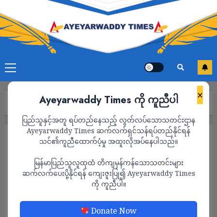
×
Ayeyarwaddy Times ကို ကူညီပါ
Home
၂၀၂၅ရွေးကောက်ပွဲ
Page 13
ပြည်သူနှင့်အတူ ရပ်တည်နေသည့် လွတ်လပ်သောသတင်းဌာန
Ayeyarwaddy Times ဆက်လက်ရှင်သန်ရပ်တည်နိုင်ရန်
၂၀၂၅ရွေးကောက်ပွဲ
သင်၏ကူညီထောက်ပံ့မှု အထူးလိုအပ်နေပါသည်။
မြန်မာပြည်သူလူထုထံ တိကျမှန်ကန်သောသတင်းများ
ဆက်လက်ပေးပို့နိုင်ရန် ကျေးဇူးပြု၍ Ayeyarwaddy Times
ကို ကူညီပါ။
Donate Now