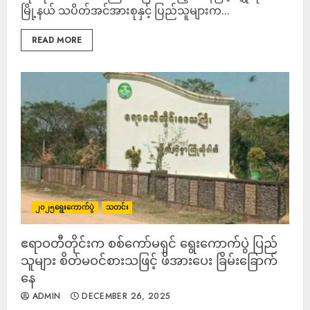
မြို့နယ် သပိတ်အင်အားစုနှင့် ပြည်သူများက...
READ MORE
၂၀၂၅ရွေးကောက်ပွဲ
သတင်း
ဧရာဝတီတိုင်းက စစ်ကော်မရှင် ရွေးကောက်ပွဲ ပြည်
သူများ စိတ်မဝင်စားသဖြင့် ဖိအားပေး ခြိမ်းခြောက်
နေ
ADMIN
DECEMBER 26, 2025