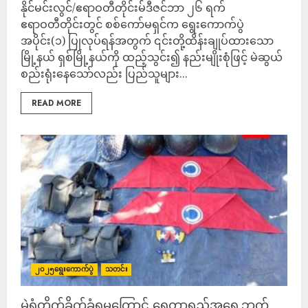
နိုင်မင်းလွင်/ဧရာဝတီတိုင်းမ်ဒီဇင်ဘာ ၂၆ ရက်
ဧရာဝတီတိုင်းတွင် စစ်ကော်မရှင်က ရွေးကောက်ပွဲ
အပိုင်း(၁) ပြုလုပ်ရန်အတွက် ၎င်းတို့ထိန်းချုပ်ထားသော
မြို့နယ် ရှစ်မြို့နယ်ကို ထည့်သွင်း၍ နည်းမျိုးစုံဖြင့် မဲဆွယ်
စည်းရုံးနေသော်လည်း ပြည်သူများ...
READ MORE
၂၀၂၅ရွေးကောက်ပွဲ
သတင်း
မဲရုံတိုက်ခိုက်ခံရမှုကြောင့် ရေတာရှည်အရှေ့ဘက်