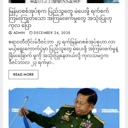
မြန်မာစစ်အုပ်စုက ပြည်သူတွေ မဲပေးဖို့ ရက်စက်
ကြမ်းကြုတ်သော အကြမ်းဖက်မှုတွေ အသုံးပြုဟု
ကုလ ပြော
ADMIN
DECEMBER 24, 2025
ဧရာဝတီတိုင်းမ်ဒီဇင်ဘာ ၂၄ ရက်မြန်မာစစ်အုပ်စုဟာ လာ
မယ့်ရွေးကောက်ပွဲမှာ ပြည်သူတွေ မဲပေးဖို့ အကြမ်းဖက်မှုနဲ့
ခြိမ်းခြောက် မှုကို အသုံးပြုနေတယ်လို့ ကုလသမဂ္ဂက
ဒီဇင်ဘာလ ၂၃ ရက်မှာ...
READ MORE