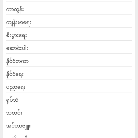
ကာတွန်း
ကျန်းမာရေး
စီးပွားရေး
ဆောင်းပါး
နိုင်ငံတကာ
နိုင်ငံရေး
ပညာရေး
ရုပ်သံ
သတင်း
အင်တာဗျူး