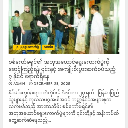
၂၀၂၅ရွေးကောက်ပွဲ
သတင်း
စစ်ကော်မရှင်၏ အတုအယောင်ရွေးကောက်ပွဲကို
စောင့်ကြည့်ရန် ၎င်းနှင့် အကျိုးစီးပွားဆက်စပ်သည့်
၇ နိုင်ငံ ရောက်ရှိနေ
ADMIN
DECEMBER 28, 2025
နိုင်မင်းလွင်/ဧရာဝတီတိုင်းမ် ဒီဇင်ဘာ ၂၇ ရက် မြန်မာပြည်
သူများနှင့် ကုလသမဂ္ဂအပါအဝင် ကမ္ဘာ့နိုင်ငံအများစုက
လက်မခံသည့် အာဏာသိမ်း စစ်ကော်မရှင်၏
အတုအယောင်ရွေးကောက်ပွဲများကို ၎င်းတို့နှင့် အနီးကပ်ထိ
တွေ့ဆက်ဆံနေသည့်...