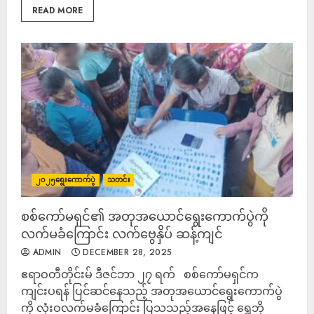
READ MORE
၂၀၂၅ရွေးကောက်ပွဲ
သတင်း
စစ်ကော်မရှင်၏ အတုအယောင်ရွေးကောက်ပွဲကို
လက်မခံကြောင်း လက်ဗွေနှိပ် ဆန့်ကျင်
ADMIN
DECEMBER 28, 2025
ဧရာဝတီတိုင်းမ် ဒီဇင်ဘာ ၂၇ ရက် စစ်ကော်မရှင်က
ကျင်းပရန် ပြင်ဆင်နေသည့် အတုအယောင်ရွေးကောက်ပွဲ
ကို လုံးဝလက်မခံကြောင်း ပြသသည့်အနေဖြင့် ရွှေဘို