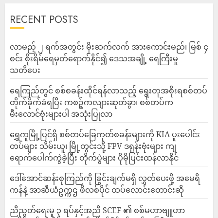
RECENT POSTS
လာမည့် ၂ ရက်အတွင်း မိုးဆက်လက် အားကောင်းမည်၊ မြစ် ၄
စင်း စိုးရိမ်ရေမှတ်ရောက်နိုင်၍ ဒေသအချို့ ရေကြီးမှု
သတိပေး
ရေကြည်တွင် စစ်စခန်းထိုင်ရန်လာသည့် ရွေးတုအစိုးရစစ်တပ်
တိုက်ခိုက်ခံရပြီး ကစဉ့်ကလျားဆုတ်ခွာ၊ စစ်တပ်က
မီးလောင်ဗုံးများပါ အသုံးပြုလာ
‎ရွှေကူမြို့ပြင်ရှိ စစ်တပ်ခြေကုတ်စခန်းများကို KIA ပူးပေါင်း
တပ်များ သိမ်းယူ၊ မြို့တွင်းသို့ FPV ဒရုန်းဗုံးများ ကျ
ရောက်ပေါက်ကွဲခဲ့ပြီး တိုက်ပွဲများ ပိုမိုပြင်းထန်လာနိုင်
ဒေါ်အောင်ဆန်းစုကြည်ကို ခြွင်းချက်မရှိ လွှတ်ပေးဖို့ အမေရိ
ကန်နဲ့ အာဆီယံဥက္ကဌ ဖိလစ်ပိုင် ထပ်လောင်းတောင်းဆို
ညီညွတ်ရေးမူ ၃ ရပ်နှင့်အညီ SCEF ၏ စစ်မဟာဗျူဟာ