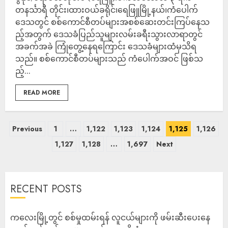
တနင်္သာရီ တိုင်း၊ထားဝယ်ခရိုင်၊ရေဖြူမြို့နယ်၊ကံပေါက်
ဒေသတွင် စစ်ကောင်စီတပ်များအစစ်ဆေးတင်းကြပ်နေသ
ည့်အတွက် ဒေသခံပြည်သူများလမ်းခရီးသွားလာရာတွင်
အခက်အခဲ ကြုံတွေ့နေရကြောင်း ဒေသခံများထံမှသိရ
သည်။ စစ်ကောင်စီတပ်များသည် ကံပေါက်အဝင် ဖြစ်သ
ည့်...
READ MORE
Previous
1
…
1,122
1,123
1,124
1,125
1,126
1,127
1,128
…
1,697
Next
RECENT POSTS
ကလေးမြို့တွင် စစ်မှုထမ်းရန် လူငယ်များကို ဖမ်းဆီးပေးနေ