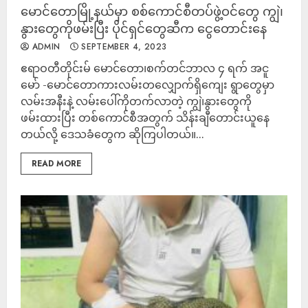
မောင်တောမြို့နယ်မှာ စစ်ကောင်စီတပ်ဖွဲ့ဝင်တွေ ကျွဲ၊
နွားတွေကိုဖမ်းပြီး ပိုင်ရှင်တွေဆီက ငွေတောင်းနေ
ADMIN
SEPTEMBER 4, 2023
ဧရာဝတီတိုင်းမ် မောင်တော၊စက်တင်ဘာလ ၄ ရက် အငူ
မော် -မောင်တောကားလမ်းတလျှောက်ရှိကျေး ရွာတွေမှာ
လမ်းအနီးနဲ့ လမ်းပေါ်ကိုတက်လာတဲ့ ကျွဲ၊နွားတွေကို
ဖမ်းထားပြီး တစ်ကောင်စီအတွက် သိန်းချီတောင်းယူနေ
တယ်လို့ ဒေသခံတွေက ဆိုကြပါတယ်။...
READ MORE