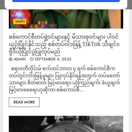
သတင်း
စစ်ကောင်စီတပ်ဖွဲ့ဝင်များနှင့် မိသားစုဝင်များ ပါဝင်
ယှဉ်ပြိုင်နိုင်သည့် စစ်တပ်ဝါဒဖြန့် TikTok သီချင်း၊
ဗွီဒီယိုပြိုင်ပွဲပြုလုပ်မည်
ADMIN
SEPTEMBER 4, 2023
ဧရာဝတီတိုင်းမ် စက်တင်ဘာလ ၄ ရက် စစ်ကောင်စီက
တပ်တွင်းဝါဒဖြန့်မှုများ ပြုလုပ်နိုင်ရန်အတွက် တပ်မတော်
သားများ စိတ်ဓာတ် မြင့်မားရေး၊ ယုံကြည်ချက်၊ ခံယူချက်
မြင့်မား‌စေရေးဟုဆိုကာ စစ်ကောင်စီ...
READ MORE