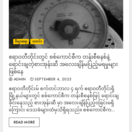
စီးပွားရေး
သတင်း
ဧရာဝတီတိုင်းတွင် စစ်ကောင်စီက တန်းစီစနစ်နဲ့
ရောင်းချတဲ့စားအုန်းဆီ အလေးချိန်မပြည့်​မရမှုများ
ဖြစ်နေ
ADMIN
SEPTEMBER 4, 2023
ဧရာဝတီတိုင်းမ် စက်တင်ဘာလ ၄ ရက် ဧရာ၀တီတိုင်းရှိ
မြို့နယ်များတွင် စစ်ကောင်စီက တန်းစီစနစ်ဖြင့် ရောင်းချ
ခိုင်းနေသည့် စားအုန်းဆီ မှာ အလေးချိန်ပြည့်၀ခြင်းမရှိ
ကြောင်း ဒေသခံများထံမှသိရှိရသည်။ စစ်ကောင်စီက...
READ MORE