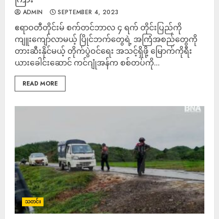
ADMIN
SEPTEMBER 4, 2023
ဧရာဝတီတိုင်းမ် စက်တင်ဘာလ ၄ ရက် တိုင်းပြည်ကို
ကျူးကျော်လာမယ့် ပြိုင်ဘက်တွေရဲ့ အကြံအစည်တွေကို
တားဆီးနိုင်မယ့် တိုက်ပွဲဝင်ရေး အသင့်ရှိဖို့ မြောက်ကိုရီး
ယားခေါင်းဆောင် ကင်ဂျုံအန်က စစ်တပ်ကို...
READ MORE
သတင်း