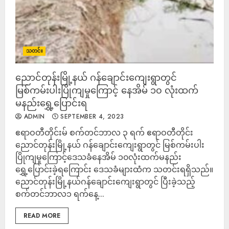
သတင်း
ညောင်တုန်းမြို့နယ် ဂန်ချောင်းကျေးရွာတွင်
မြစ်ကမ်းပါးပြိုကျမှုကြောင့် နေအိမ် ၁၀ လုံးထက်
မနည်းရွှေ့ပြောင်းရ
ADMIN
SEPTEMBER 4, 2023
ဧရာဝတီတိုင်းမ် စက်တင်ဘာလ ၃ ရက် ဧရာဝတီတိုင်း
ညောင်တုန်းမြို့နယ် ဂန်ချောင်းကျေးရွာတွင် မြစ်ကမ်းပါး
ပြိုကျမှုကြောင့်ဒေသခံနေအိမ် ၁၀လုံးထက်မနည်း
ရွှေ့ပြောင်းခဲ့ရကြောင်း ဒေသခံများထံက သတင်းရရှိသည်။
ညောင်တုန်းမြို့နယ်ဂန်ချောင်းကျေးရွာတွင် ပြီးခဲ့သည့်
စက်တင်ဘာလ၁ ရက်နေ့...
READ MORE