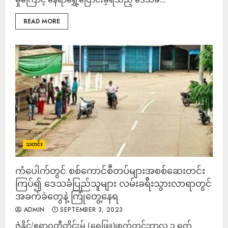
READ MORE
သတင်း
ကံပေါက်တွင် စစ်ကောင်စီတပ်များအစစ်ဆေးတင်း
ကြပ်၍ ဒေသခံပြည်သူများ လမ်းခရီးသွားလာရာတွင်
အခက်ခဲတွေနဲ့ ကြုံတွေ့နေရ
ADMIN
SEPTEMBER 3, 2023
ဇွဲနိုင်/ဧရာဝတီတိုင်းမ် (ရေဖြူ)၊စက်တင်ဘာလ ၃ ရက်