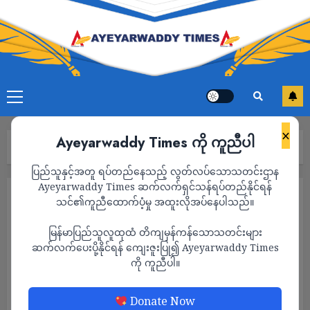
×
Ayeyarwaddy Times ကို ကူညီပါ
Home
သတင်း
Page 1,125
ပြည်သူနှင့်အတူ ရပ်တည်နေသည့် လွတ်လပ်သောသတင်းဌာန
Ayeyarwaddy Times ဆက်လက်ရှင်သန်ရပ်တည်နိုင်ရန်
သတင်း
သင်၏ကူညီထောက်ပံ့မှု အထူးလိုအပ်နေပါသည်။
မြန်မာပြည်သူလူထုထံ တိကျမှန်ကန်သောသတင်းများ
ဆက်လက်ပေးပို့နိုင်ရန် ကျေးဇူးပြု၍ Ayeyarwaddy Times
ကို ကူညီပါ။
Donate Now