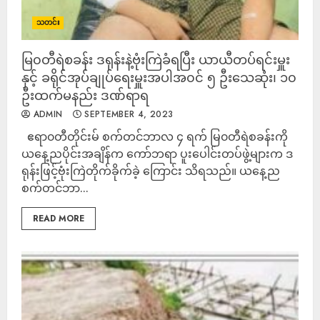
သတင်း
မြ၀တီရဲစခန်း ဒရုန်းနဲ့ဗုံးကြဲခံရပြီး ယာယီတပ်ရင်းမှူး
နှင့် ခရိုင်အုပ်ချုပ်ရေးမှူးအပါအ၀င် ၅ ဦးသေဆုံး၊ ၁၀
ဦးထက်မနည်း ဒဏ်ရာရ
ADMIN
SEPTEMBER 4, 2023
ဧရာ၀တီတိုင်းမ် စက်တင်ဘာလ ၄ ရက် မြ၀တီရဲစခန်းကို
ယနေ့ညပိုင်းအချိန်က ကော်ဘရာ ပူးပေါင်းတပ်ဖွဲ့များက ဒ
ရုန်းဖြင့်ဗုံးကြဲတိုက်ခိုက်ခဲ့ ကြောင်း သိရသည်။ ယနေ့ည
စက်တင်ဘာ...
READ MORE