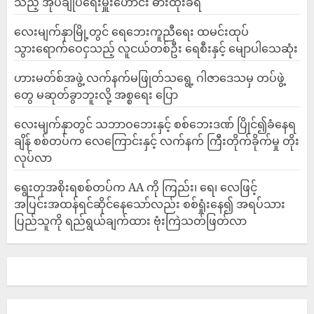
သည့် အုပ်ချုပ်ရေးမှူးဟောင်း ဓားထိုးခံရ
လေးမျက်နှာမြို့တွင် ရေဘေးကူညီရေး ထမင်းထုပ်
သွားရောက်ဝေငှသည့် လူငယ်တစ်ဦး ရေစီးနှင့် မျောပါသေဆုံး
ဟားမတ်စ်အဖွဲ့ လက်နက်မဖြုတ်သရွေ့ ဂါဇာဒေသမှ တပ်ဖွဲ့
တွေ မဆုတ်ခွာဘူးလို့ အစ္စရေး ပြော
‎လေးမျက်နှာတွင် သဘာဝဘေးနှင့် စစ်ဘေးဒဏ် ပြိုင်၍ခံနေရ
ချိန် စစ်တပ်က လေကြောင်းနှင့် လက်နက် ကြီးတိုက်ခိုက်မှု တိုး
လုပ်လာ
ရွေးတုအစိုးရစစ်တပ်က AA ကို ကြည်း၊ ရေ၊ လေဖြင့်
အပြင်းအထန်ရင်ဆိုင်နေသော်လည်း စစ်ရှုံးနေ၍ အရပ်သား
ပြည်သူကို ရည်ရွယ်ချက်ထား ဗုံးကြဲသတ်ဖြတ်လာ