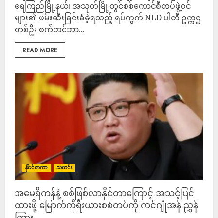
ရေကြည်မြို့နယ်၊ အသုတ်မြို့တွင်စစ်ကောင်စီတပ်ဖွဲ့ဝင်
များ၏ ဖမ်းဆီးခြင်းခံခဲ့ရသည့် ရပ်ကွက် NLD ပါတီ ဥက္ကဌ
တစ်ဦး စက်တင်ဘာ...
READ MORE
နိုင်ငံတကာ
သတင်း
အမေရိကန်နဲ့ စစ်ဖြစ်လာနိုင်တာကြောင့် အသင့်ပြင်
ထားဖို့ မြောက်ကိုရီးယားစစ်တပ်ကို ကင်ဂျုံအန် ညွှန်
ကြား