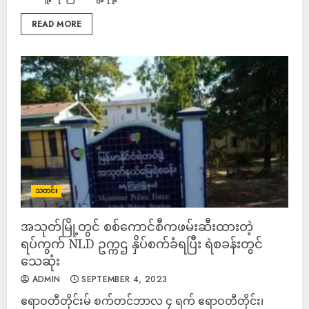
READ MORE
သတင်း
အသုတ်မြို့တွင် စစ်ကောင်စီကဖမ်းဆီးထားတဲ့
ရပ်ကွက် NLD ဥက္ကဌ နှိပ်စက်ခံရပြီး ရဲစခန်းတွင်
သေဆုံး
ADMIN
SEPTEMBER 4, 2023
ဧရာဝတီတိုင်းမ် စက်တင်ဘာလ ၄ ရက် ဧရာဝတီတိုင်း၊