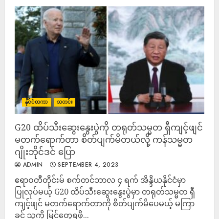
နိုင်ငံတကာ
သတင်း
G20 ထိပ်သီးဆွေးနွေးပွဲကို တရုတ်သမ္မတ ရှီကျင့်ဖျင်
မတက်ရောက်တာ စိတ်ပျက်မိတယ်လို့ ကန်သမ္မတ
ဂျိုးဘိုင်ဒင် ပြော
ADMIN
SEPTEMBER 4, 2023
ဧရာဝတီတိုင်းမ် စက်တင်ဘာလ ၄ ရက် အိန္ဒိယနိုင်ငံမှာ
ပြုလုပ်မယ့် G20 ထိပ်သီးဆွေးနွေးပွဲမှာ တရုတ်သမ္မတ ရှီ
ကျင့်ဖျင် မတက်ရောက်တာကို စိတ်ပျက်မိပေမယ့် မကြာ
ခင် သူ့ကို မြင်တွေ့ရဖို့...