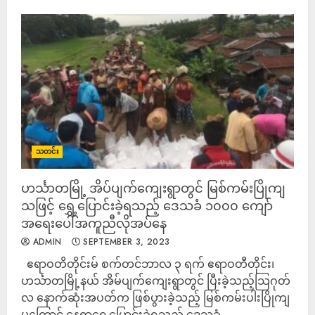
သတင်း
ဟင်္သာတမြို့ အိပ်ပျက်ကျေးရွာတွင် မြစ်ကမ်းပြိုကျ
သဖြင့် ရွှေ့ပြောင်းခဲ့ရသည့် ဒေသခံ ၁၀၀၀ ကျော်
အရေးပေါ်အကူညီလိုအပ်နေ
ADMIN
SEPTEMBER 3, 2023
ဧရာဝတိတိုင်းမ် စက်တင်ဘာလ ၃ ရက် ဧရာဝတီတိုင်း၊
ဟင်္သာတမြို့နယ် အိမ်ပျက်ကျေးရွာတွင် ပြီးခဲ့သည့်သြဂုတ်
လ နောက်ဆုံးအပတ်က ဖြစ်ပွားခဲ့သည့် မြစ်ကမ်းပါးပြိုကျ
မှုကြောင့် နေရာရွှေ့ပြောင်းခဲ့ရသည့် ဒေသခံ...