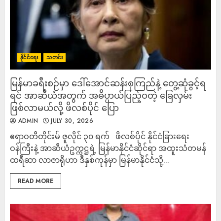
နိုင်ငံရေး
သတင်း
မြန်မာခရီးစဉ်မှာ ဒေါ်အောင်ဆန်းစုကြည်နဲ့ တွေ့ဆုံခွင့်ရ
ရင် အာဆီယံအတွက် အဓိပ္ပာယ်ပြည့်ဝတဲ့ ခြေလှမ်း
ဖြစ်လာမယ်လို့ ဖိလစ်ပိုင် ပြော
ADMIN
JULY 30, 2026
ဧရာဝတီတိုင်းမ် ဇူလိုင် ၃၀ ရက် ဖိလစ်ပိုင် နိုင်ငံခြားရေး
ဝန်ကြီးနဲ့ အာဆီယံဥက္ကဋ္ဌရဲ့ မြန်မာနိုင်ငံဆိုင်ရာ အထူးသံတမန်
ထရီဆာ လာဇာရိုဟာ ဒီနှစ်ကုန်မှာ မြန်မာနိုင်ငံသို့...
READ MORE