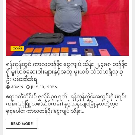
သတင်း
ရန်ကုန်တွင် ကာလတန်ဖိုး ငွေကျပ် သိန်း ၂,၄၈၈ တန်ဖိုး
ရှိ မူးယစ်ဆေးဝါးများနှင့်အတူ မူးယစ် သံသယရှိသူ ၃
ဦး ဖမ်းဆီးခံရ
ADMIN
JULY 30, 2026
ဧရာဝတီတိုင်းမ် ဇူလိုင် ၃၀ ရက် ရန်ကုန်တိုင်းအတွင်းရှိ မရမ်း
ကုန်း၊ ဒဂုံမြို့သစ်(ဆိပ်ကမ်း) နှင့် သန်လျင်မြို့နယ်တို့တွင်
စုစုပေါင်း ကာလတန်ဖိုး ငွေကျပ် သိန်း...
READ MORE