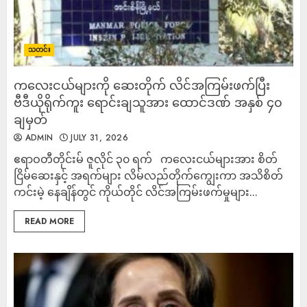
သတင်း
ကလေးငယ်များကို ဆေးတိုက် လိင်အကြမ်းဖက်ပြီး
ဗီဒီယိုရိုက်ကူး ရောင်းချသူအား ထောင်ဒဏ် အနှစ် ၄၀
ချမှတ်
ADMIN
JULY 31, 2026
ဧရာဝတီတိုင်းမ် ဇူလိုင် ၃၀ ရက် ကလေးငယ်များအား စိတ်
ငြိမ်ဆေးနှင့် အရက်များ လိမ်လည်တိုက်ကျွေးကာ အသိစိတ်
ကင်းမဲ့ နေချိန်တွင် ကိုယ်တိုင် လိင်အကြမ်းဖက်မှုများ...
READ MORE