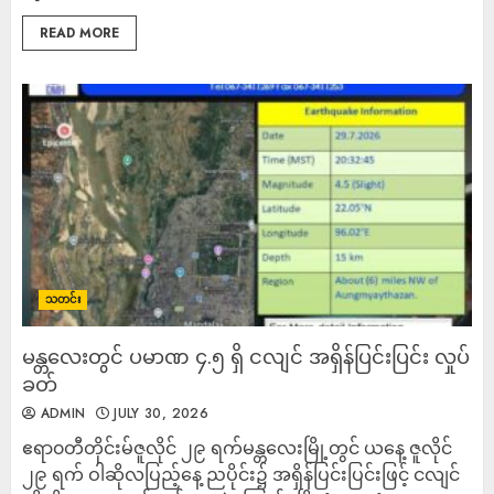
READ MORE
သတင်း
မန္တလေးတွင် ပမာဏ ၄.၅ ရှိ ငလျင် အရှိန်ပြင်းပြင်း လှုပ်
ခတ်
ADMIN
JULY 30, 2026
ဧရာ၀တီတိုင်းမ်ဇူလိုင် ၂၉ ရက်မန္တလေးမြို့တွင် ယနေ့ ဇူလိုင်
၂၉ ရက် ဝါဆိုလပြည့်နေ့ ညပိုင်း၌ အရှိန်ပြင်းပြင်းဖြင့် ငလျင်