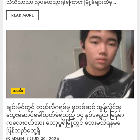
သိသိသာသာ လှုပ်ခတ်သွားခဲ့ကြောင်း မြို့ခံများထံမှ...
READ MORE
သတင်း
ချင်းမိုင်တွင် တယ်လီဂရမ်မှ မှတစ်ဆင့် အွန်လိုင်းမှ
သွေးဆောင်ခေါ်ထုတ်ခံရသည့် ၁၄ နှစ်အရွယ် မြန်မာ
ကလေးငယ်အား လော့ပူရီမြို့တွင် ဘေးမသီရန်မခ
ပြန်လည်တွေ့ရှိ
ADMIN
JULY 30, 2026