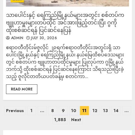
သာပေါင်းနှင့် ရေကြည်မြို့နယ်များအတွင်း စစ်တပ်က
ဗျူဟာမှူးများတပ်ထိုင် အင်အားဖြည့်တင်းပြီး ဂွကို
ထိုးစစ်ဆင်ရန် ပြင်ဆင်နေပြန်
ADMIN
JULY 30, 2026
‎ဧရာဝတီတိုင်းမ်‎ဇူလိုင် ၂၉ရက်‎‎ဧရာဝတီတိုင်းအတွင်းရှိ သာ
ပေါင်းမြို့နယ်နှင့် ရေကြည်မြို့နယ်၊ နယ်မြေထိစပ်ဒေသများ
တွင် စစ်တပ်က ဗျူဟာတပ်ထိုင်မှုများ ပြုလုပ်ကာ ဂွမြို့နယ်
ဘက်သို့ ထိုးစစ်ဆင်ရန် ပြင်ဆင်နေကြောင်း သိရသည်။‎‎ပြီးခဲ့
သည့် ဇူလိုင်တတိယပတ်ခန့်မှ စတင်ကာ...
READ MORE
Previous
1
…
8
9
10
11
12
13
14
…
1,885
Next