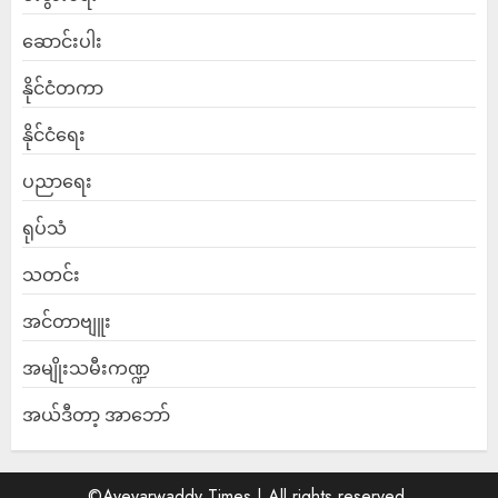
ဆောင်းပါး
နိုင်ငံတကာ
နိုင်ငံရေး
ပညာရေး
ရုပ်သံ
သတင်း
အင်တာဗျူး
အမျိုးသမီးကဏ္ဍ
အယ်ဒီတာ့ အာဘော်
©Ayeyarwaddy Times | All rights reserved.