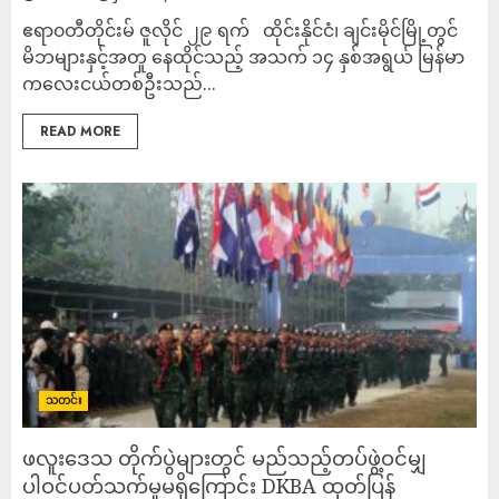
ဧရာ၀တီတိုင်းမ် ဇူလိုင် ၂၉ ရက် ထိုင်းနိုင်ငံ၊ ချင်းမိုင်မြို့တွင်
မိဘများနှင့်အတူ နေထိုင်သည့် အသက် ၁၄ နှစ်အရွယ် မြန်မာ
ကလေးငယ်တစ်ဦးသည်...
READ MORE
သတင်း
ဖလူးဒေသ တိုက်ပွဲများတွင် မည်သည့်တပ်ဖွဲ့ဝင်မျှ
ပါဝင်ပတ်သက်မှုမရှိကြောင်း DKBA ထုတ်ပြန်