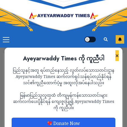
×
Ayeyarwaddy Times ကို ကူညီပါ
ပြည်သူနှင့်အတူ ရပ်တည်နေသည့် လွတ်လပ်သောသတင်းဌာန
Ayeyarwaddy Times ဆက်လက်ရှင်သန်ရပ်တည်နိုင်ရန်
သင်၏ကူညီထောက်ပံ့မှု အထူးလိုအပ်နေပါသည်။
မြန်မာပြည်သူလူထုထံ တိကျမှန်ကန်သောသတင်းများ
ဆက်လက်ပေးပို့နိုင်ရန် ကျေးဇူးပြု၍ Ayeyarwaddy Times
ကို ကူညီပါ။
သတင်း
Donate Now