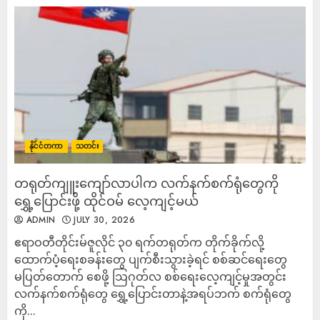
နိုင်ငံတကာ
သတင်း
တရုတ်ကျူးကျော်လာပါက လက်နက်စက်ရုံတွေကို
ရွှေ့ပြောင်းဖို့ ထိုင်ဝမ် လေ့ကျင့်မယ်
ADMIN
JULY 30, 2026
ဧရာဝတီတိုင်းမ်ဇူလိုင် ၃၀ ရက်တရုတ်က တိုက်ခိုက်လို့
ထောက်ပံ့ရေးစခန်းတွေ ပျက်စီးသွားခဲ့ရင် စစ်ဆင်ရေးတွေ
မပြတ်တောက် စေဖို့ ဩဂုတ်လ စစ်ရေးလေ့ကျင့်မှုအတွင်း
လက်နက်စက်ရုံတွေ ရွှေ့ပြောင်းတာနဲ့အရပ်ဘက် စက်ရုံတွေ
ကို...