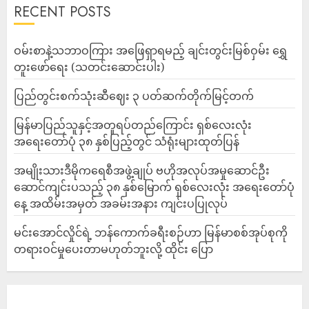
RECENT POSTS
ဝမ်းစာနဲ့သဘာဝကြား အဖြေရှာရမည့် ချင်းတွင်းမြစ်ဝှမ်း ရွှေ
တူးဖော်ရေး (သတင်းဆောင်းပါး)
ပြည်တွင်းစက်သုံးဆီဈေး ၃ ပတ်ဆက်တိုက်မြင့်တက်
မြန်မာပြည်သူနှင့်အတူရပ်တည်ကြောင်း ရှစ်လေးလုံး
အရေးတော်ပုံ ၃၈ နှစ်ပြည့်တွင် သံရုံးများထုတ်ပြန်
အမျိုးသားဒီမိုကရေစီအဖွဲ့ချုပ် ဗဟိုအလုပ်အမှုဆောင်ဦး
ဆောင်ကျင်းပသည့် ၃၈ နှစ်မြောက် ရှစ်လေးလုံး အရေးတော်ပုံ
နေ့ အထိမ်းအမှတ် အခမ်းအနား ကျင်းပပြုလုပ်
မင်းအောင်လှိုင်ရဲ့ ဘန်ကောက်ခရီးစဉ်ဟာ မြန်မာစစ်အုပ်စုကို
တရားဝင်မှုပေးတာမဟုတ်ဘူးလို့ ထိုင်း ပြော