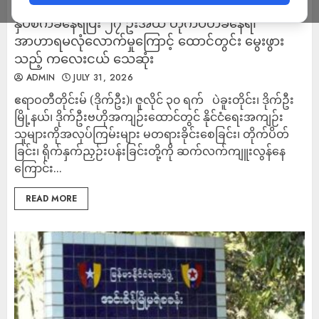
ဒိုက်ဦးထောင်တွင် နိုင်ငံရေးအကျဉ်းသူများမတရား
နှိပ်စက်ခံနေရပြီး ၂၇ ဦးအထိ တိုက်ပိတ်ခံနေရ၊
အာဟာရမလုံလောက်မှုကြောင့် ထောင်တွင်း မွေးဖွား
သည့် ကလေးငယ် သေဆုံး
ADMIN
JULY 31, 2026
ဧရာဝတီတိုင်းမ် (ဒိုက်ဦး)၊ ဇူလိုင် ၃၀ ရက် ပဲခူးတိုင်း၊ ဒိုက်ဦး
မြို့နယ်၊ ဒိုက်ဦးဗဟိုအကျဉ်းထောင်တွင် နိုင်ငံရေးအကျဉ်း
သူများကိုအလုပ်ကြမ်းများ မတရားခိုင်းစေခြင်း၊ တိုက်ပိတ်
ခြင်း၊ ရိုက်နှက်ညှဉ်းပန်းခြင်းတို့ကို ဆက်လက်ကျူးလွန်နေ
ကြောင်း...
READ MORE