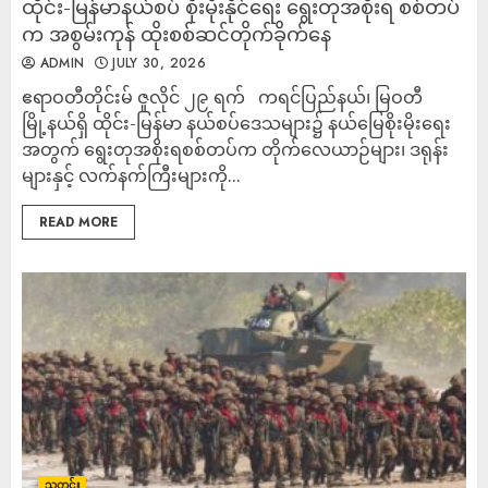
ထိုင်း-မြန်မာနယ်စပ် စိုးမိုးနိုင်ရေး ရွေးတုအစိုးရ စစ်တပ်
က အစွမ်းကုန် ထိုးစစ်ဆင်တိုက်ခိုက်နေ
ADMIN
JULY 30, 2026
ဧရာဝတီတိုင်းမ် ဇူလိုင် ၂၉ ရက် ကရင်ပြည်နယ်၊ မြဝတီ
မြို့နယ်ရှိ ထိုင်း-မြန်မာ နယ်စပ်ဒေသများ၌ နယ်မြေစိုးမိုးရေး
အတွက် ရွေးတုအစိုးရစစ်တပ်က တိုက်လေယာဉ်များ၊ ဒရုန်း
များနှင့် လက်နက်ကြီးများကို...
READ MORE
သတင်း