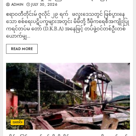
ADMIN
JULY 30, 2026
ဧရာဝတီတိုင်းမ် ​ဇူလိုင် ၂၉ ရက် ​ဖလူးဒေသတွင် ဖြစ်ပွားနေ
သော စစ်ရေးပဋိပက္ခများအတွင်း မိမိတို့ ဒီမိုကရေစီအကျိုးပြု
ကရင်တပ်မ တော် (D.K.B.A) အနေဖြင့် တပ်ဖွဲ့ဝင်တစ်ဦးတစ်
ယောက်မျှ...
READ MORE
သတင်း