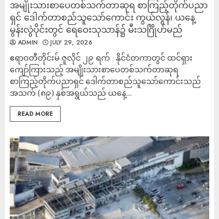
အမျိုးသားစာပေတစ်သက်တာဆုရ စာကြည့်တိုက်ပညာ
ရှင် ဒေါက်တာစည်သူသော်ကောင်း ကွယ်လွန်၊ ယနေ့
မွန်းလွဲပိုင်းတွင် ရေဝေးသုသာန်၌ မီးသင်္ဂြိုဟ်မည်
ADMIN
JULY 29, 2026
ဧရာဝတီတိုင်းမ် ဇူလိုင် ၂၉ ရက် နိုင်ငံတကာတွင် ထင်ရှား
ကျော်ကြားသည့် အမျိုးသားစာပေတစ်သက်တာဆုရ
စာကြည့်တိုက်ပညာရှင် ဒေါက်တာစည်သူသော်ကောင်းသည်
အသက် (၈၉) နှစ်အရွယ်သည် ယနေ့...
READ MORE