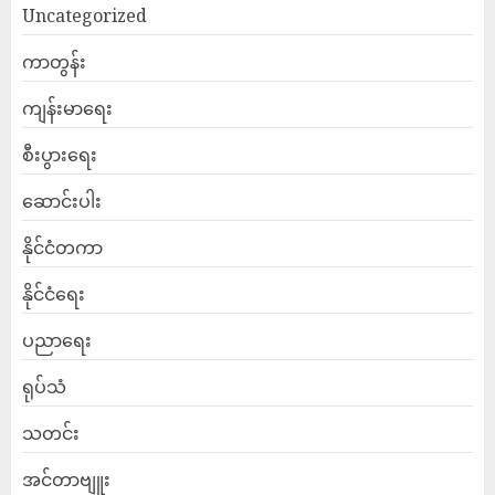
Uncategorized
ကာတွန်း
ကျန်းမာရေး
စီးပွားရေး
ဆောင်းပါး
နိုင်ငံတကာ
နိုင်ငံရေး
ပညာရေး
ရုပ်သံ
သတင်း
အင်တာဗျူး