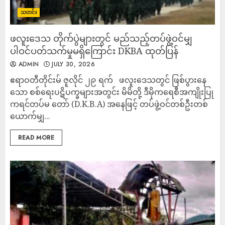
သတင်း
ဖလူးဒေသ တိုက်ပွဲများတွင် မည်သည့်တပ်ဖွဲ့ဝင်မျှ
ပါဝင်ပတ်သက်မှုမရှိကြောင်း DKBA ထုတ်ပြန်
ADMIN
JULY 30, 2026
ဧရာဝတီတိုင်းမ် ​ဇူလိုင် ၂၉ ရက် ​ဖလူးဒေသတွင် ဖြစ်ပွားနေ
သော စစ်ရေးပဋိပက္ခများအတွင်း မိမိတို့ ဒီမိုကရေစီအကျိုးပြု
ကရင်တပ်မ တော် (D.K.B.A) အနေဖြင့် တပ်ဖွဲ့ဝင်တစ်ဦးတစ်
ယောက်မျှ...
READ MORE