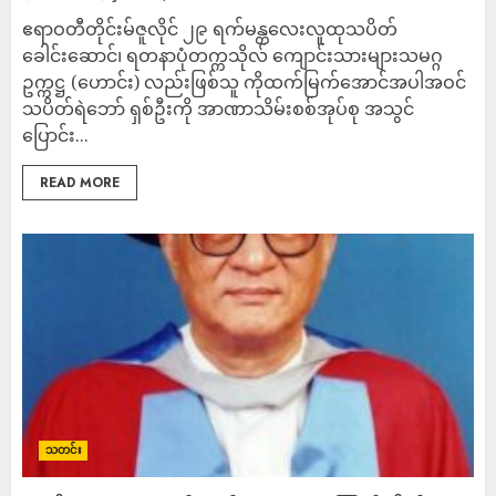
ဧရာဝတီတိုင်းမ်ဇူလိုင် ၂၉ ရက်မန္တလေးလူထုသပိတ်
ခေါင်းဆောင်၊ ရတနာပုံတက္ကသိုလ် ကျောင်းသားများသမဂ္ဂ
ဥက္ကဋ္ဌ (ဟောင်း) လည်းဖြစ်သူ ကိုထက်မြက်အောင်အပါအဝင်
သပိတ်ရဲဘော် ရှစ်ဦးကို အာဏာသိမ်းစစ်အုပ်စု အသွင်
ပြောင်း...
READ MORE
သတင်း