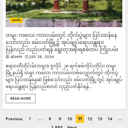
သတင်း
တမူး-ကလေး ကားလမ်းတွင် တိုက်ပွဲများ ပြင်းထန်နေ
သော်လည်း ခမ်းပတ်မြို့၌ အုပ်ချုပ်ရေးယန္တရား
ပြန်လည် လည်ပတ်ရန် ရွေးတုအစိုးရစစ်တပ် ကြိုးပမ်း
ADMIN
JULY 28, 2026
ဧရာဝတီတိုင်းမ်(တမူး)၊ ဇူလိုင် ၂၈ ရက်စစ်ကိုင်းတိုင်း၊ တမူး
မြို့နယ်ရှိ တမူး-ကလေး ကားလမ်းတစ်လျှောက်တွင် တိုက်ပွဲ
များ ပြင်းထန်နေဆဲ ဖြစ်သော်လည်း ခမ်းပတ်မြို့တွင် အုပ်ချုပ်
ရေးယန္တရား ပြန်လည်စတင် လှည့်ပတ်နိုင်ရန်...
READ MORE
Previous
1
…
8
9
10
11
12
13
14
…
1,885
Next