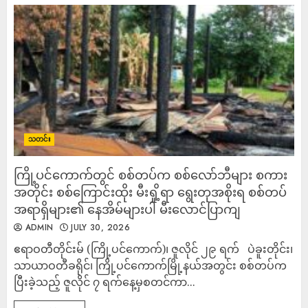
သတင်း
ကြို့ပင်ကောက်တွင် စစ်တပ်က စစ်လော်ဘီများ စကား
အတိုင်း စစ်ကြောင်းထိုး မီးရှို့ရာ ရွေးတုအစိုးရ စစ်တပ်
အရာရှိများ၏ နေအိမ်များပါ မီးလောင်ပြာကျ
ADMIN
JULY 30, 2026
ဧရာဝတီတိုင်းမ် (ကြို့ပင်ကောက်)၊ ဇူလိုင် ၂၉ ရက် ပဲခူးတိုင်း၊
သာယာဝတီခရိုင်၊ ကြို့ပင်ကောက်မြို့နယ်အတွင်း စစ်တပ်က
ပြီးခဲ့သည့် ဇူလိုင် ၇ ရက်နေ့မှစတင်ကာ...