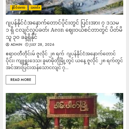
နိုင်ငံတကာ
သတင်း
‎ဂျပန်နိုင်ငံအနောက်တောင်ပိုင်းတွင် ပြင်းအား ၇ ဒသမ
၁ ရှိ ငလျင်လှုပ်ခတ်၊ Aeon ဈေးဝယ်စင်တာတွင် ပိတ်မိ
သူ ၃၀ ခန့်ရှိနိုင်
ADMIN
JULY 28, 2026
‎ဧရာဝတီတိုင်းမ် ‎ဇူလိုင် ၂၈ ရက် ‎ ‎ဂျပန်နိုင်ငံအနောက်တောင်
ပိုင်း၊ ကျူရှူးဒေသ၊ ခူမာမိုတိုမြို့တွင် ယနေ့ ဇူလိုင် ၂၈ ရက်တွင်
အင်အားပြင်းထန်သောငလျင် ၇...
READ MORE