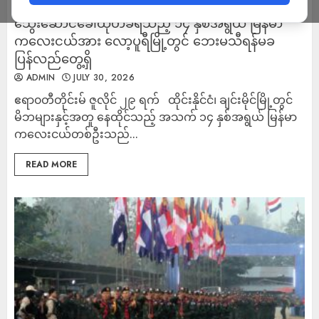
ချင်းမိုင်တွင် တယ်လီဂရမ်မှ မှတစ်ဆင့် အွန်လိုင်းမှ
သွေးဆောင်ခေါ်ထုတ်ခံရသည့် ၁၄ နှစ်အရွယ် မြန်မာ
ကလေးငယ်အား လော့ပူရီမြို့တွင် ဘေးမသီရန်မခ
ပြန်လည်တွေ့ရှိ
ADMIN
JULY 30, 2026
ဧရာ၀တီတိုင်းမ် ဇူလိုင် ၂၉ ရက် ထိုင်းနိုင်ငံ၊ ချင်းမိုင်မြို့တွင်
မိဘများနှင့်အတူ နေထိုင်သည့် အသက် ၁၄ နှစ်အရွယ် မြန်မာ
ကလေးငယ်တစ်ဦးသည်...
READ MORE