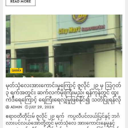
READ MORE
သတင်း
မုတ်သုံလေးအားကောင်းမှုကြောင့် ဇူလိုင် ၂၉ မှ ဩဂုတ်
၃ ရက်အတွင်း ဆက်လက်မိုးကြီးမည်၊ ရန်ကုန်တွင် ထူး
ကဲဒီရေကြောင့် ရေကြီးရေလျှံမှုဖြစ်နိုင်၍ သတိပြုရန်လို
ADMIN
JULY 29, 2026
ဧရာဝတီတိုင်းမ် ဇူလိုင် ၂၉ ရက် ကပ္ပလီပင်လယ်ပြင်နှင့် ဘင်္ဂ
လားပင်လယ်အော်တို့တွင် မုတ်သုံလေ အားကောင်းနေမှုနှင့်