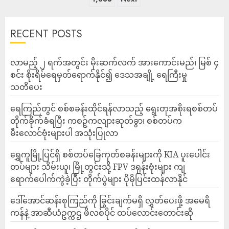
RECENT POSTS
လာမည့် ၂ ရက်အတွင်း မိုးဆက်လက် အားကောင်းမည်၊ မြစ် ၄
စင်း စိုးရိမ်ရေမှတ်ရောက်နိုင်၍ ဒေသအချို့ ရေကြီးမှု
သတိပေး
ရေကြည်တွင် စစ်စခန်းထိုင်ရန်လာသည့် ရွေးတုအစိုးရစစ်တပ်
တိုက်ခိုက်ခံရပြီး ကစဉ့်ကလျားဆုတ်ခွာ၊ စစ်တပ်က
မီးလောင်ဗုံးများပါ အသုံးပြုလာ
‎ရွှေကူမြို့ပြင်ရှိ စစ်တပ်ခြေကုတ်စခန်းများကို KIA ပူးပေါင်း
တပ်များ သိမ်းယူ၊ မြို့တွင်းသို့ FPV ဒရုန်းဗုံးများ ကျ
ရောက်ပေါက်ကွဲခဲ့ပြီး တိုက်ပွဲများ ပိုမိုပြင်းထန်လာနိုင်
ဒေါ်အောင်ဆန်းစုကြည်ကို ခြွင်းချက်မရှိ လွှတ်ပေးဖို့ အမေရိ
ကန်နဲ့ အာဆီယံဥက္ကဌ ဖိလစ်ပိုင် ထပ်လောင်းတောင်းဆို