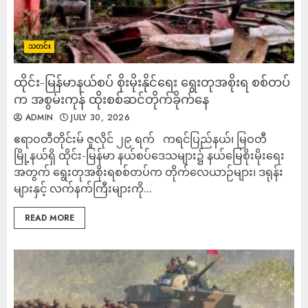
သတင်း
ထိုင်း-မြန်မာနယ်စပ် စိုးမိုးနိုင်ရေး ရွေးတုအစိုးရ စစ်တပ်
က အစွမ်းကုန် ထိုးစစ်ဆင်တိုက်ခိုက်နေ
ADMIN
JULY 30, 2026
ဧရာဝတီတိုင်းမ် ဇူလိုင် ၂၉ ရက် ကရင်ပြည်နယ်၊ မြဝတီ
မြို့နယ်ရှိ ထိုင်း-မြန်မာ နယ်စပ်ဒေသများ၌ နယ်မြေစိုးမိုးရေး
အတွက် ရွေးတုအစိုးရစစ်တပ်က တိုက်လေယာဉ်များ၊ ဒရုန်း
များနှင့် လက်နက်ကြီးများကို...
READ MORE