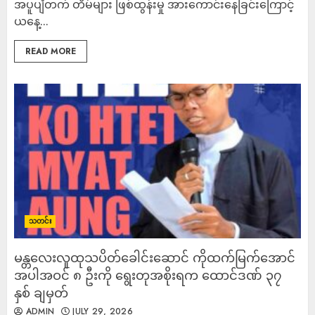
အပူပျံတက် တိမ်များ ဖြစ်ထွန်းမှု အားကောင်းနေခြင်းကြောင့်
ယနေ့...
READ MORE
သတင်း
မန္တလေးလူထုသပိတ်ခေါင်းဆောင် ကိုထက်မြက်အောင်
အပါအဝင် ၈ ဦးကို ရွေးတုအစိုးရက ထောင်ဒဏ် ၃၇
နှစ် ချမှတ်
ADMIN
JULY 29, 2026