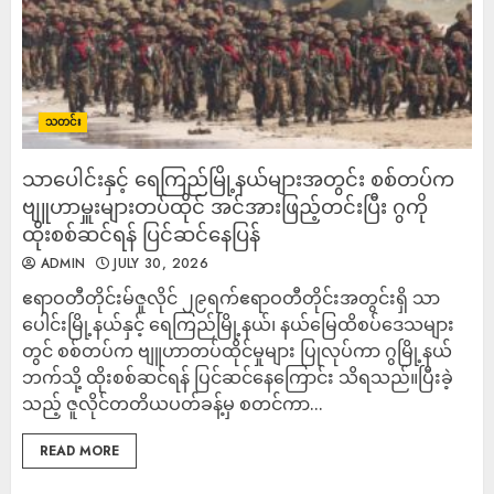
သတင်း
သာပေါင်းနှင့် ရေကြည်မြို့နယ်များအတွင်း စစ်တပ်က
ဗျူဟာမှူးများတပ်ထိုင် အင်အားဖြည့်တင်းပြီး ဂွကို
ထိုးစစ်ဆင်ရန် ပြင်ဆင်နေပြန်
ADMIN
JULY 30, 2026
‎ဧရာဝတီတိုင်းမ်‎ဇူလိုင် ၂၉ရက်‎‎ဧရာဝတီတိုင်းအတွင်းရှိ သာ
ပေါင်းမြို့နယ်နှင့် ရေကြည်မြို့နယ်၊ နယ်မြေထိစပ်ဒေသများ
တွင် စစ်တပ်က ဗျူဟာတပ်ထိုင်မှုများ ပြုလုပ်ကာ ဂွမြို့နယ်
ဘက်သို့ ထိုးစစ်ဆင်ရန် ပြင်ဆင်နေကြောင်း သိရသည်။‎‎ပြီးခဲ့
သည့် ဇူလိုင်တတိယပတ်ခန့်မှ စတင်ကာ...
READ MORE