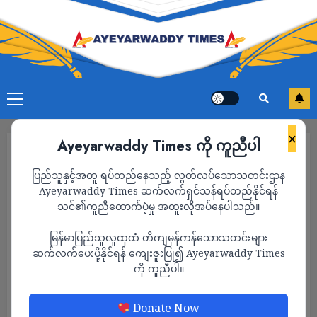
×
Ayeyarwaddy Times ကို ကူညီပါ
ပြည်သူနှင့်အတူ ရပ်တည်နေသည့် လွတ်လပ်သောသတင်းဌာန
Ayeyarwaddy Times ဆက်လက်ရှင်သန်ရပ်တည်နိုင်ရန်
သင်၏ကူညီထောက်ပံ့မှု အထူးလိုအပ်နေပါသည်။
မြန်မာပြည်သူလူထုထံ တိကျမှန်ကန်သောသတင်းများ
ဆက်လက်ပေးပို့နိုင်ရန် ကျေးဇူးပြု၍ Ayeyarwaddy Times
ကို ကူညီပါ။
သတင်း
Donate Now