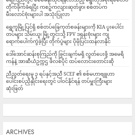
တိုက်ခိုက်ခံရပြီး ကစဉ့်ကလျားဆုတ်ခွာ၊ စစ်တပ်က
မီးလောင်ဗုံးများပါ အသုံးပြုလာ
‎ရွှေကူမြို့ပြင်ရှိ စစ်တပ်ခြေကုတ်စခန်းများကို KIA ပူးပေါင်း
တပ်များ သိမ်းယူ၊ မြို့တွင်းသို့ FPV ဒရုန်းဗုံးများ ကျ
ရောက်ပေါက်ကွဲခဲ့ပြီး တိုက်ပွဲများ ပိုမိုပြင်းထန်လာနိုင်
ဒေါ်အောင်ဆန်းစုကြည်ကို ခြွင်းချက်မရှိ လွှတ်ပေးဖို့ အမေရိ
ကန်နဲ့ အာဆီယံဥက္ကဌ ဖိလစ်ပိုင် ထပ်လောင်းတောင်းဆို
ညီညွတ်ရေးမူ ၃ ရပ်နှင့်အညီ SCEF ၏ စစ်မဟာဗျူဟာ
ပေါင်းစပ်ညှိနှိုင်းရေးတွင် ပါဝင်နိုင်ရန် တပ်မှူးကြီးများ
ဆုံးဖြတ်
ARCHIVES