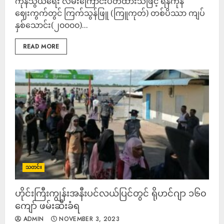
ကုန်သွယ်ရေး လမ်းကြောင်းပိတ်ထားသဖြင့် ရန်ကုန်
ဈေးကွက်တွင် ကြက်သွန်ဖြူ (ကြူကုတ်) တစ်ပိဿာ ကျပ်
နှစ်သောင်း(၂၀၀၀၀)...
READ MORE
သတင်း
ဟိုင်းကြီးကျွန်းအနီးပင်လယ်ပြင်တွင် ရိုဟင်ဂျာ ၁၆၀
ကျော် ဖမ်းဆီးခံရ
ADMIN
NOVEMBER 3, 2023