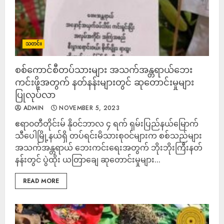
သတင်း
စစ်ကောင်စီတပ်သားများ အသက်အန္တရာယ်ဘေး
ကင်းဖို့အတွက် နတ်နန်းများတွင် ဆုတောင်းမှုများ
ပြုလုပ်လာ
ADMIN
NOVEMBER 5, 2023
ဧရာ၀တီတိုင်းမ် နို၀င်ဘာလ ၄ ရက် ရှမ်းပြည်နယ်မြောက်
သီပေါမြို့နယ်ရှိ တပ်ရင်းမိသားစု၀င်များက စစ်သည်များ‌
အသက်အန္တရာယ် ဘေးကင်းရေးအတွက် ဘိုးဘိုးကြီးနတ်
နန်းတွင် ပွဲထိုး ယတြာချေ ဆုတောင်းမှုများ...
READ MORE