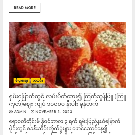
READ MORE
စီးပွားရေး
သတင်း
ရှမ်းမြောက်တွင် လမ်းပိတ်ထား၍ ကြက်သွန်ဖြူ (ကြူ
ကုတ်)ဈေး ကျပ် ၁၀၀၀၀ နီးပါး ခုန်တက်
ADMIN
NOVEMBER 3, 2023
ဧရာဝတီတိုင်းမ် နိုဝင်ဘာလ ၃ ရက် ရှမ်းပြည်နယ်မြောက်
ပိုင်းတွင် စခန်းသိမ်းတိုက်ပွဲများ ဖောင်ဆောင်နေ၍