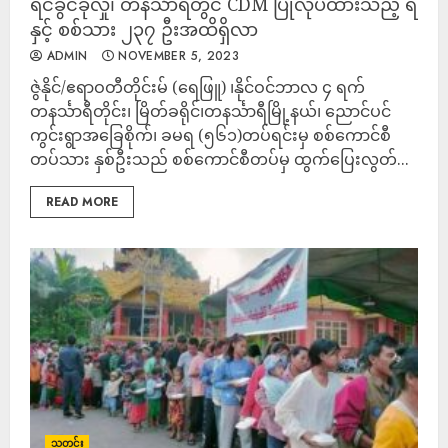
ရင်ခွင်ခိုလှုံ၊ တနင်္သာရီတွင် CDM ပြုလုပ်ထားသည့် ရဲ
နှင့် စစ်သား ၂၃၇ ဦးအထိရှိလာ
ADMIN
NOVEMBER 5, 2023
ဇွဲနိုင်/ဧရာဝတီတိုင်းမ် (ရေဖြူ) ၊နိုင်ဝင်ဘာလ ၄ ရက်
တနင်္သာရီတိုင်း၊ မြိတ်ခရိုင်၊တနင်္သာရီမြို့နယ်၊ ညောင်ပင်
ကွင်းရွာအခြေစိုက်၊ ခမရ (၅၆၁)တပ်ရင်းမှ စစ်ကောင်စီ
တပ်သား နှစ်ဦးသည် စစ်ကောင်စီတပ်မှ ထွက်ပြေးလွတ်...
READ MORE
သတင်း