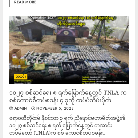
READ MORE
သတင်း
၁၀၂၇ စစ်ဆင်ရေး ၈ ရက်မြောက်နေ့တွင် TNLA က
စစ်ကောင်စီတပ်စခန်း ၄ ခုကို ထပ်မံသိမ်းပိုက်
ADMIN
NOVEMBER 5, 2023
ဧရာ၀တီတိုင်းမ် ‌နို၀င်ဘာ ၃ ရက် ညီနောင်မဟာမိတ်အဖွဲ့၏
၁၀၂၇ စစ်ဆင်ရေး ၈ ရက် မြောက်နေ့တွင် တအာင်း
တပ်မတော် (TNLA)က စစ် ကောင်စီတပ်စခန်း...