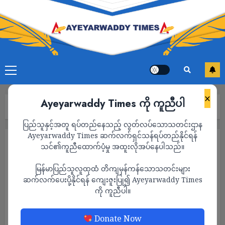
×
Ayeyarwaddy Times ကို ကူညီပါ
Home
သတင်း
Page 1,055
ပြည်သူနှင့်အတူ ရပ်တည်နေသည့် လွတ်လပ်သောသတင်းဌာန
Ayeyarwaddy Times ဆက်လက်ရှင်သန်ရပ်တည်နိုင်ရန်
သတင်း
သင်၏ကူညီထောက်ပံ့မှု အထူးလိုအပ်နေပါသည်။
မြန်မာပြည်သူလူထုထံ တိကျမှန်ကန်သောသတင်းများ
ဆက်လက်ပေးပို့နိုင်ရန် ကျေးဇူးပြု၍ Ayeyarwaddy Times
ကို ကူညီပါ။
Donate Now