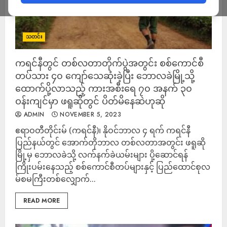
သတင်း
ကရင်နီတွင် တစ်လတာတိုက်ပွဲအတွင်း စစ်ကောင်စီ
တပ်သား ၄၀ ကျော်သေဆုံးခဲ့ပြီး ဘောလခဲမြို့သို့
ထောက်ပို့လာသည့် ကားအစီးရေ ၇၀ အနက် ၃၀
ဝန်းကျင်မှာ ဖရူဆိုတွင် ပိတ်မိနေဆဲဟုဆို
ADMIN
NOVEMBER 5, 2023
ဧရာဝတီတိုင်းမ် (ကရင်နီ)၊ နိုဝင်ဘာလ ၄ ရက် ကရင်နီ
ပြည်နယ်တွင် အောက်တိုဘာလ တစ်လတာအတွင်း ဖရူဆို
မြို့မှ ဘောလခဲသို့ လက်နက်ခဲယမ်းများ ပို့ဆောင်ရန်
ကြိုးပမ်းနေသည့် စစ်ကောင်စီတပ်များနှင့် ပြည်ထောင်စုလ
မ်စမကြီးတစ်လျှောက်...
READ MORE