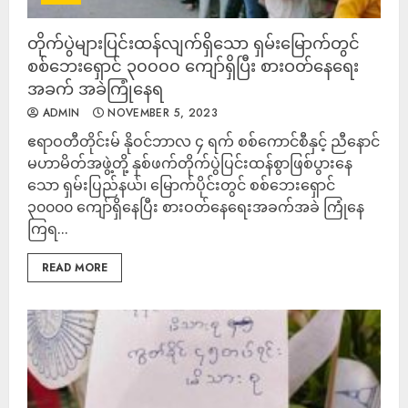
တိုက်ပွဲများပြင်းထန်လျက်ရှိသော ရှမ်းမြောက်တွင်
စစ်ဘေးရှောင် ၃၀၀၀၀ ကျော်ရှိပြီး စားဝတ်နေရေး
အခက် အခဲကြုံနေရ
ADMIN
NOVEMBER 5, 2023
ဧရာဝတီတိုင်းမ် နိုဝင်ဘာလ ၄ ရက် စစ်ကောင်စီနှင့် ညီနောင်
မဟာမိတ်အဖွဲ့တို့ နှစ်ဖက်တိုက်ပွဲပြင်းထန်စွာဖြစ်ပွားနေ
သော ရှမ်းပြည်နယ်၊ မြောက်ပိုင်းတွင် စစ်ဘေးရှောင်
၃၀၀၀၀ ကျော်ရှိနေပြီး စားဝတ်နေရေးအခက်အခဲ ကြုံနေ
ကြရ...
READ MORE