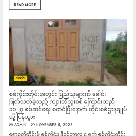
READ MORE
သတင်း
စစ်ကိုင်းတိုင်းအတွင်း ပြည်သူများကို ခေါင်း
ဖြတ်သတ်ခဲ့သည့် ကျားဘီလူးစစ် ကြောင်းသည်
၁၀၂၇ စစ်ဆင်ရေး စတင်ပြီးနောက် တိုင်းစစ်ဌာနချုပ်
သို့ ပြန်သွား
ADMIN
NOVEMBER 5, 2023
ဧရာ၀တီတိုင်းမ် စစ်ကိုင်း၊ နို၀င်ဘာလ ၄ ရက် စစ်ကိုင်းတိုင်း၊