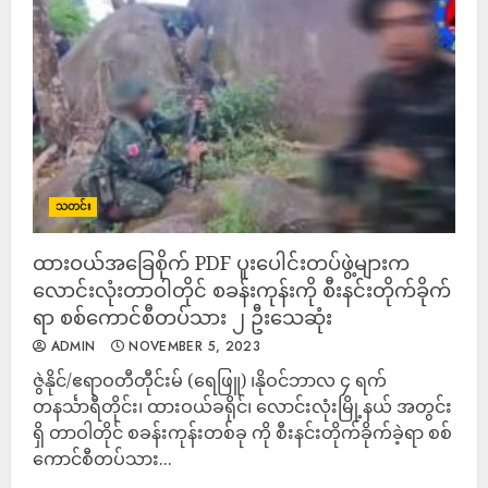
သတင်း
ထားဝယ်အခြေစိုက် PDF ပူးပေါင်းတပ်ဖွဲ့များက
လောင်းလုံးတာဝါတိုင် စခန်းကုန်းကို စီးနင်းတိုက်ခိုက်
ရာ စစ်ကောင်စီတပ်သား ၂ ဦးသေဆုံး
ADMIN
NOVEMBER 5, 2023
ဇွဲနိုင်/ဧရာဝတီတီုင်းမ် (ရေဖြူ) ၊နိုဝင်ဘာလ ၄ ရက်
တနင်္သာရီတိုင်း၊ ထားဝယ်ခရိုင်၊ လောင်းလုံးမြို့နယ် အတွင်း
ရှိ တာဝါတိုင် စခန်းကုန်းတစ်ခု ကို စီးနင်းတိုက်ခိုက်ခဲ့ရာ စစ်
ကောင်စီတပ်သား...