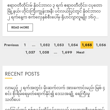
ဧရာဝတီတိုင်းမ် နိုဝင်ဘာလ ၃ ရက် ဧရာဝတီတိုင်း၊ ငပုတော
မြို့နယ်၊ ဟိုင်းကြီးကျွန်းအနီး ပင်လယ်ပြင်တွင် နို၀င်ဘာလ
၂ ရက်နေ့က စက်လှေနှစ်စီးပေါ်မှ ရိုဟင်ဂျာလူမျိုး ၁၆၇...
READ MORE
Previous
1
…
1,052
1,053
1,054
1,055
1,056
1,057
1,058
…
1,699
Next
RECENT POSTS
လာမည့် ၂ ရက်အတွင်း မိုးဆက်လက် အားကောင်းမည်၊ မြစ် ၄
စင်း စိုးရိမ်ရေမှတ်ရောက်နိုင်၍ ဒေသအချို့ ရေကြီးမှု
သတိပေး
ရေကြည်တွင် စစ်စခန်းထိုင်ရန်လာသည့် ရွေးတုအစိုးရစစ်တပ်