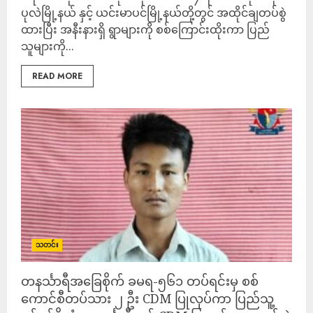
ပုလဲမြို့နယ် နှင့် ယင်းမာပင်မြို့နယ်တို့တွင် အထိုင်ချတပ်စွဲ
ထားပြီး အနီးနားရှိ ရွာများကို စစ်ကြောင်းထိုးကာ ပြည်
သူများကို...
READ MORE
သတင်း
တနင်္သာရီအခြေစိုက် ခမရ-၅၆၁ တပ်ရင်းမှ စစ်
ကောင်စီတပ်သား ၂ ဦး CDM ပြုလုပ်ကာ ပြည်သူ့