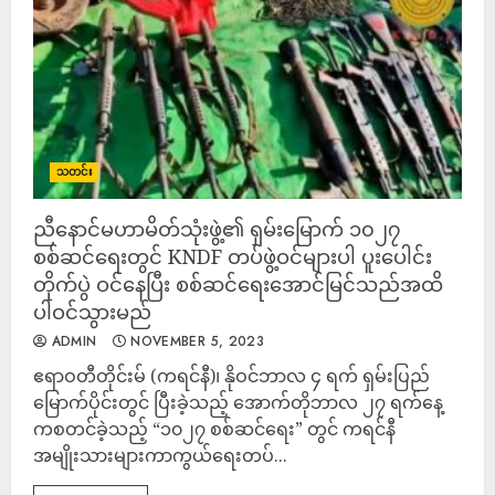
သတင်း
ညီနောင်မဟာမိတ်သုံးဖွဲ့၏ ရှမ်းမြောက် ၁၀၂၇
စစ်ဆင်ရေးတွင် KNDF တပ်ဖွဲ့ဝင်များပါ ပူးပေါင်း
တိုက်ပွဲ ဝင်နေပြီး စစ်ဆင်ရေးအောင်မြင်သည်အထိ
ပါဝင်သွားမည်
ADMIN
NOVEMBER 5, 2023
ဧရာဝတီတိုင်းမ် (ကရင်နီ)၊ နိုဝင်ဘာလ ၄ ရက် ရှမ်းပြည်
မြောက်ပိုင်းတွင် ပြီးခဲ့သည့် အောက်တိုဘာလ ၂၇ ရက်နေ့
ကစတင်ခဲ့သည့် “၁၀၂၇ စစ်ဆင်ရေး” တွင် ကရင်နီ
အမျိုးသားများကာကွယ်ရေးတပ်...