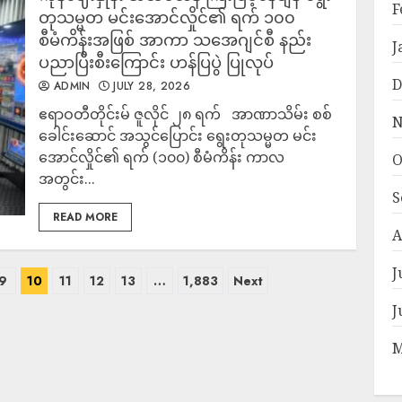
F
တုသမ္မတ မင်းအောင်လှိုင်၏ ရက် ၁၀၀
စီမံကိန်းအဖြစ် အာကာ သအေဂျင်စီ နည်း
J
ပညာပြီးစီးကြောင်း ဟန်ပြပွဲ ပြုလုပ်
D
ADMIN
JULY 28, 2026
ဧရာဝတီတိုင်းမ် ဇူလိုင် ၂၈ ရက် အာဏာသိမ်း စစ်
N
ခေါင်းဆောင် အသွင်ပြောင်း ရွေးတုသမ္မတ မင်း
အောင်လှိုင်၏ ရက် (၁၀၀) စီမံကိန်း ကာလ
O
အတွင်း...
S
READ MORE
A
J
9
10
11
12
13
…
1,883
Next
J
M