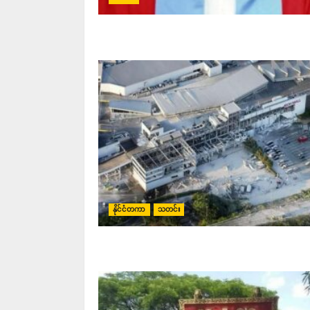
နိုင်ငံတကာ
သတင်း