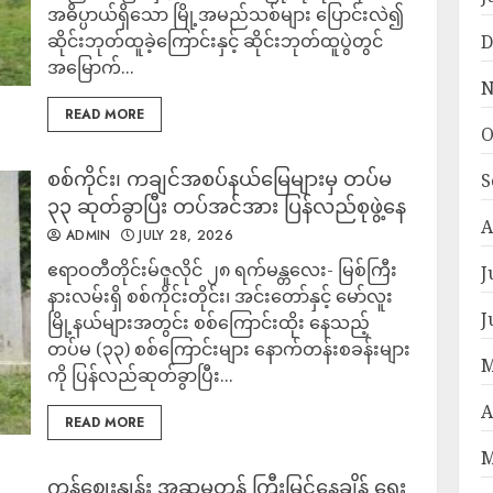
အဓိပ္ပာယ်ရှိသော မြို့အမည်သစ်များ ပြောင်းလဲ၍
ဆိုင်းဘုတ်ထူခဲ့ကြောင်းနှင့် ဆိုင်းဘုတ်ထူပွဲတွင်
D
အမြောက်...
N
READ MORE
O
စစ်ကိုင်း၊ ကချင်အစပ်နယ်မြေများမှ တပ်မ
S
၃၃ ဆုတ်ခွာပြီး တပ်အင်အား ပြန်လည်စုဖွဲ့နေ
A
ADMIN
JULY 28, 2026
‎ဧရာဝတီတိုင်းမ်‎ဇူလိုင် ၂၈ ရက်‎‎မန္တလေး- မြစ်ကြီး
J
နားလမ်းရှိ စစ်ကိုင်းတိုင်း၊ အင်းတော်နှင့် မော်လူး
J
မြို့နယ်များအတွင်း စစ်ကြောင်းထိုး နေသည့်
တပ်မ (၃၃) စစ်ကြောင်းများ နောက်တန်းစခန်းများ
M
ကို ပြန်လည်ဆုတ်ခွာပြီး...
A
READ MORE
M
ကုန်ဈေးနှုန်း အဆမတန် ကြီးမြင့်နေချိန် ရွေး