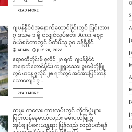
O
READ MORE
S
‎ဂျပန်နိုင်ငံအနောက်တောင်ပိုင်းတွင် ပြင်းအား
A
၇ ဒသမ ၁ ရှိ ငလျင်လှုပ်ခတ်၊ Aeon ဈေး
J
ဝယ်စင်တာတွင် ပိတ်မိသူ ၃၀ ခန့်ရှိနိုင်
ADMIN
JULY 28, 2026
J
‎ဧရာဝတီတိုင်းမ် ‎ဇူလိုင် ၂၈ ရက် ‎ ‎ဂျပန်နိုင်ငံ
M
အနောက်တောင်ပိုင်း၊ ကျူရှူးဒေသ၊ ခူမာမိုတိုမြို့
တွင် ယနေ့ ဇူလိုင် ၂၈ ရက်တွင် အင်အားပြင်းထန်
A
သောငလျင် ၇...
M
READ MORE
F
တမူး-ကလေး ကားလမ်းတွင် တိုက်ပွဲများ
J
ပြင်းထန်နေသော်လည်း ခမ်းပတ်မြို့၌
အုပ်ချုပ်ရေးယန္တရား ပြန်လည် လည်ပတ်ရန်
D