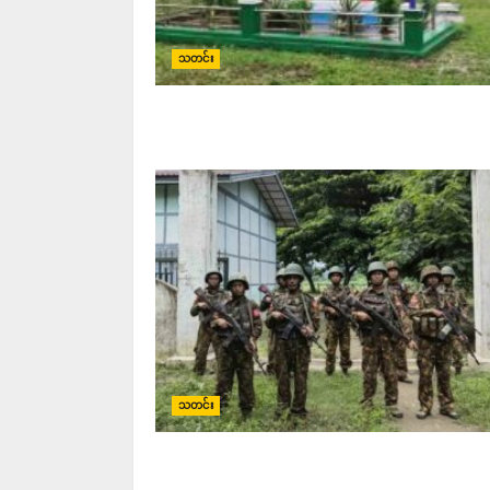
သတင်း
သတင်း