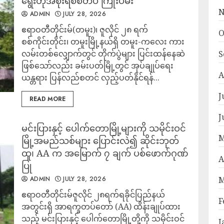
ရွေးတုအစိုးရစစ်တပ် ကြိုးပမ်း
N
ADMIN
JULY 28, 2026
ဧရာဝတီတိုင်းမ်(တမူး)၊ ဇူလိုင် ၂၈ ရက်
O
စစ်ကိုင်းတိုင်း၊ တမူးမြို့နယ်ရှိ တမူး-ကလေး ကား
လမ်းတစ်လျှောက်တွင် တိုက်ပွဲများ ပြင်းထန်နေဆဲ
S
ဖြစ်သော်လည်း ခမ်းပတ်မြို့တွင် အုပ်ချုပ်ရေး
A
ယန္တရား ပြန်လည်စတင် လှည့်ပတ်နိုင်ရန်...
J
READ MORE
J
မင်းပြားနှင့် ပေါက်တောမြို့များကို သမိုင်းဝင်
M
မြို့အမည်သစ်များ ပြောင်းလဲ၍ ဆိုင်းဘုတ်
ထူ၊ AA က အမြောက် ၇ ချက် ပစ်ဖောက်ဂုဏ်
A
ပြု
ADMIN
JULY 28, 2026
M
‎ဧရာဝတီတိုင်းမ်‎ဇူလိုင် ၂၈ရက်‎ရခိုင်ပြည်နယ်
F
အတွင်းရှိ အာရက္ခတပ်တော် (AA) ထိန်းချုပ်ထား
သည့် မင်းပြားနှင့် ပေါက်တောမြို့တို့ကို သမိုင်းဝင်
J