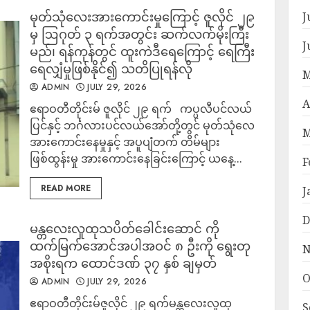
မုတ်သုံလေးအားကောင်းမှုကြောင့် ဇူလိုင် ၂၉
J
မှ ဩဂုတ် ၃ ရက်အတွင်း ဆက်လက်မိုးကြီး
J
မည်၊ ရန်ကုန်တွင် ထူးကဲဒီရေကြောင့် ရေကြီး
ရေလျှံမှုဖြစ်နိုင်၍ သတိပြုရန်လို
M
ADMIN
JULY 29, 2026
A
ဧရာဝတီတိုင်းမ် ဇူလိုင် ၂၉ ရက် ကပ္ပလီပင်လယ်
ပြင်နှင့် ဘင်္ဂလားပင်လယ်အော်တို့တွင် မုတ်သုံလေ
M
အားကောင်းနေမှုနှင့် အပူပျံတက် တိမ်များ
ဖြစ်ထွန်းမှု အားကောင်းနေခြင်းကြောင့် ယနေ့...
F
READ MORE
J
D
မန္တလေးလူထုသပိတ်ခေါင်းဆောင် ကို
ထက်မြက်အောင်အပါအဝင် ၈ ဦးကို ရွေးတု
N
အစိုးရက ထောင်ဒဏ် ၃၇ နှစ် ချမှတ်
O
ADMIN
JULY 29, 2026
ဧရာဝတီတိုင်းမ်ဇူလိုင် ၂၉ ရက်မန္တလေးလူထု
S