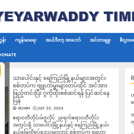
န်း
ကျန်းမာရေး
အယ်ဒီတာ့ အာဘော်
အင်တာဗျူး
စီးပွားရ
DONATE
×
သာပေါင်းနှင့် ရေကြည်မြို့နယ်များအတွင်း
စစ်တပ်က ဗျူဟာမှူးများတပ်ထိုင် အင်အား
ဖြည့်တင်းပြီး ဂွကိုထိုးစစ်ဆင်ရန် ပြင်ဆင်နေ
ဟ
ပြန်
ဖ
ADMIN
JULY 30, 2026
အ
‎ဧရာဝတီတိုင်းမ်‎ဇူလိုင် ၂၉ရက်‎‎ဧရာဝတီတိုင်း
တ
အတွင်းရှိ သာပေါင်းမြို့နယ်နှင့် ရေကြည်မြို့နယ်၊
နယ်မြေထိစပ်ဒေသများတွင် စစ်တပ်က ဗျူဟာ