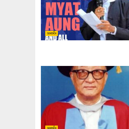
သတင်း
သတင်း