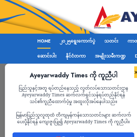
HOME
၂၀၂၅ရွေးကောက်ပွဲ
သတင်း
ကာတွ
ဆောင်းပါး
နိုင်ငံတကာ
အမျိုးသမီးကဏ္ဍ
Ayeyarwaddy Times ကို ကူညီပါ
ပြည်သူနှင့်အတူ ရပ်တည်နေသည့် လွတ်လပ်သောသတင်းဌာန
Ayeyarwaddy Times ဆက်လက်ရှင်သန်ရပ်တည်နိုင်ရန်
သင်၏ကူညီထောက်ပံ့မှု အထူးလိုအပ်နေပါသည်။
မြန်မာပြည်သူလူထုထံ တိကျမှန်ကန်သောသတင်းများ ဆက်လက်
ပေးပို့နိုင်ရန် ကျေးဇူးပြု၍ Ayeyarwaddy Times ကို ကူညီပါ။