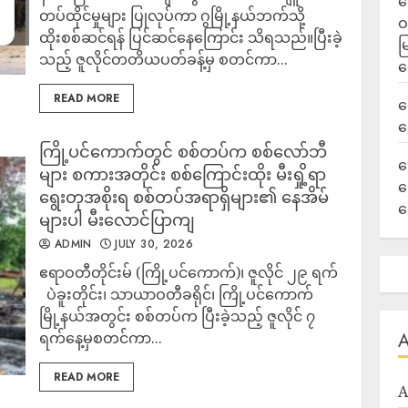
ရ
တပ်ထိုင်မှုများ ပြုလုပ်ကာ ဂွမြို့နယ်ဘက်သို့
ဝ
ထိုးစစ်ဆင်ရန် ပြင်ဆင်နေကြောင်း သိရသည်။‎‎ပြီးခဲ့
မ
သည့် ဇူလိုင်တတိယပတ်ခန့်မှ စတင်ကာ...
ရ
READ MORE
လ
ရ
ကြို့ပင်ကောက်တွင် စစ်တပ်က စစ်လော်ဘီ
ခ
များ စကားအတိုင်း စစ်ကြောင်းထိုး မီးရှို့ရာ
ဟ
ရွေးတုအစိုးရ စစ်တပ်အရာရှိများ၏ နေအိမ်
က
များပါ မီးလောင်ပြာကျ
ADMIN
JULY 30, 2026
ဧရာဝတီတိုင်းမ် (ကြို့ပင်ကောက်)၊ ဇူလိုင် ၂၉ ရက်
ပဲခူးတိုင်း၊ သာယာဝတီခရိုင်၊ ကြို့ပင်ကောက်
မြို့နယ်အတွင်း စစ်တပ်က ပြီးခဲ့သည့် ဇူလိုင် ၇
ရက်နေ့မှစတင်ကာ...
READ MORE
A