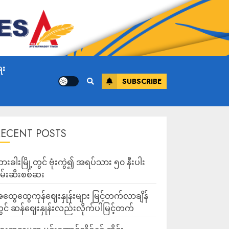
ေး
SUBSCRIBE
RECENT POSTS
ားခါးမြို့တွင် ဗုံးကွဲ၍ အရပ်သား ၅၀ နီးပါး
မ်းဆီးစစ်ဆး
ထွေထွေကုန်ဈေးနှုန်းများ မြင့်တက်လာချိန်
ွင် ဆန်ဈေးနှုန်းလည်းလိုက်ပါမြင့်တက်