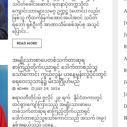
သပိတ်ခေါင်းဆောင်၊ ရတနာပုံတက္ကသိုလ်
ကျောင်းသားများသမဂ္ဂ ဥက္ကဋ္ဌ (ဟောင်း) လည်း
A
ဖြစ်သူ ကိုထက်မြက်အောင်အပါအဝင် သပိတ်
J
ရဲဘော် ရှစ်ဦးကို အာဏာသိမ်းစစ်အုပ်စု အသွင်
ပြောင်း...
J
READ MORE
M
A
အမျိုးသားစာပေတစ်သက်တာဆုရ
စာကြည့်တိုက်ပညာရှင် ဒေါက်တာစည်သူ
M
သော်ကောင်း ကွယ်လွန်၊ ယနေ့မွန်းလွဲပိုင်းတွင်
ရေဝေးသုသာန်၌ မီးသင်္ဂြိုဟ်မည်
F
ADMIN
JULY 29, 2026
J
ဧရာဝတီတိုင်းမ် ဇူလိုင် ၂၉ ရက် နိုင်ငံတကာတွင်
ထင်ရှားကျော်ကြားသည့် အမျိုးသားစာပေ
D
တစ်သက်တာဆုရ စာကြည့်တိုက်ပညာရှင်
ဒေါက်တာစည်သူသော်ကောင်းသည် အသက် (၈၉)
N
နှစ်အရွယ်သည် ယနေ့...