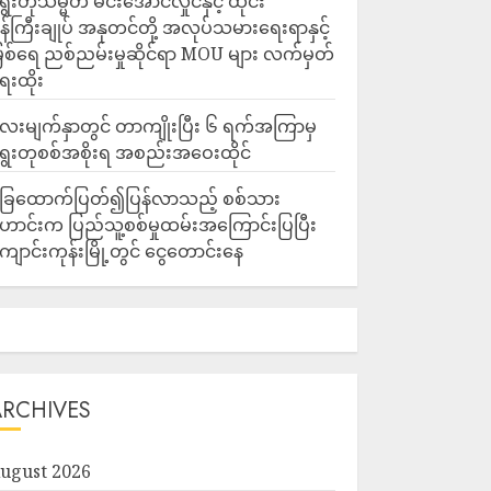
ွေးတုသမ္မတ မင်းအောင်လှိုင်နှင့် ထိုင်း
န်ကြီးချုပ် အနုတင်တို့ အလုပ်သမားရေးရာနှင့်
ြစ်ရေ ညစ်ညမ်းမှုဆိုင်ရာ MOU များ လက်မှတ်
ေးထိုး
ေးမျက်နှာတွင် တာကျိုးပြီး ၆ ရက်အကြာမှ
ွေးတုစစ်အစိုးရ အစည်းအဝေးထိုင်
ြေထောက်ပြတ်၍ပြန်လာသည့် စစ်သား
ောင်းက ပြည်သူ့စစ်မှုထမ်းအကြောင်းပြပြီး
ျောင်းကုန်းမြို့တွင် ငွေတောင်းနေ
ARCHIVES
ugust 2026